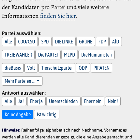
der Kandidaten pro Partei und viele weitere
Informationen
finden Sie hier
.
Partei auswählen:
Alle
CDU/CSU
SPD
DIE LINKE
GRÜNE
FDP
AfD
FREIE WÄHLER
Die PARTEI
MLPD
Die Humanisten
dieBasis
Volt
Tierschutzpartei
ÖDP
PIRATEN
Mehr Parteien …
Antwort auswählen:
Alle
Ja!
Eher ja
Unentschieden
Eher nein
Nein!
Keine Angabe
Ist wichtig
Hinweise:
Reihenfolge: alphabetisch nach Nachname, Vorname; es
werden alle Kandidierenden angezeigt, die eine Angabe gemacht und