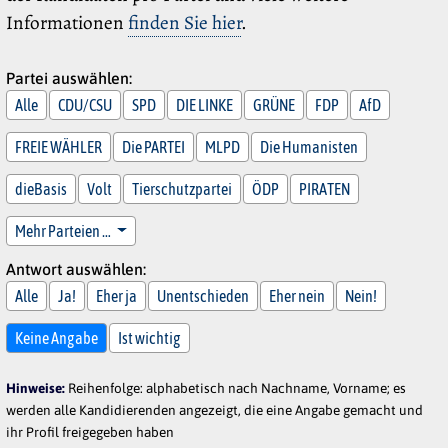
Informationen
finden Sie hier
.
Partei auswählen:
Alle
CDU/CSU
SPD
DIE LINKE
GRÜNE
FDP
AfD
FREIE WÄHLER
Die PARTEI
MLPD
Die Humanisten
dieBasis
Volt
Tierschutzpartei
ÖDP
PIRATEN
Mehr Parteien …
Antwort auswählen:
Alle
Ja!
Eher ja
Unentschieden
Eher nein
Nein!
Keine Angabe
Ist wichtig
Hinweise:
Reihenfolge: alphabetisch nach Nachname, Vorname; es
werden alle Kandidierenden angezeigt, die eine Angabe gemacht und
ihr Profil freigegeben haben