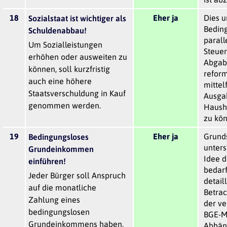
18
Eher ja
Dies u
Sozialstaat ist wichtiger als
Beding
Schuldenabbau!
parall
Um Sozialleistungen
Steuer
erhöhen oder ausweiten zu
Abgab
können, soll kurzfristig
reform
auch eine höhere
mittelf
Staatsverschuldung in Kauf
Ausga
genommen werden.
Haush
zu kön
19
Eher ja
Grunds
Bedingungsloses
unters
Grundeinkommen
Idee d
einführen!
bedarf
Jeder Bürger soll Anspruch
detail
auf die monatliche
Betrac
Zahlung eines
der v
bedingungslosen
BGE-Mo
Grundeinkommens haben,
Abhän