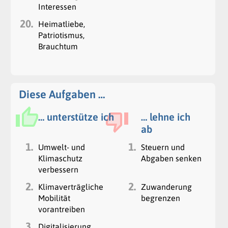
Interessen
20.
Heimatliebe,
Patriotismus,
Brauchtum
Diese Aufgaben …
… unterstütze ich
… lehne ich
ab
1.
1.
Umwelt- und
Steuern und
Klimaschutz
Abgaben senken
verbessern
2.
2.
Klimaverträgliche
Zuwanderung
Mobilität
begrenzen
vorantreiben
3.
Digitalisierung