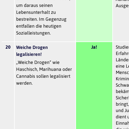
um daraus seinen
Ausges
Lebensunterhalt zu
bestreiten. Im Gegenzug
entfallen die heutigen
Sozialleistungen.
20
Ja!
Studie
Weiche Drogen
Erfah
legalisieren!
Länder
„Weiche Drogen“ wie
eine L
Haschisch, Marihuana oder
Mensc
Cannabis sollen legalisiert
Krimin
werden.
Schwa
bekämp
Sicher
bringt
und J
dient 
Einna