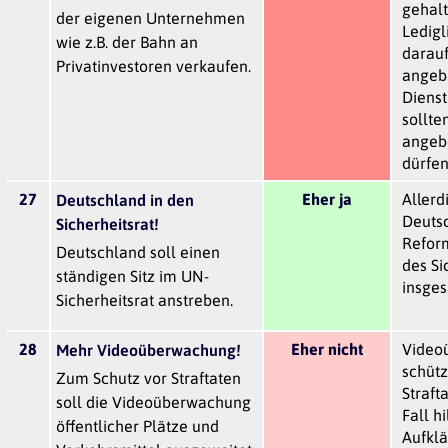
gehal
der eigenen Unternehmen
Ledigl
wie z.B. der Bahn an
darau
Privatinvestoren verkaufen.
angeb
Dienst
sollte
angeb
dürfen
27
Eher ja
Allerd
Deutschland in den
Deuts
Sicherheitsrat!
Refor
Deutschland soll einen
des Si
ständigen Sitz im UN-
insges
Sicherheitsrat anstreben.
28
Eher nicht
Video
Mehr Videoüberwachung!
schütz
Zum Schutz vor Straftaten
Straft
soll die Videoüberwachung
Fall hi
öffentlicher Plätze und
Aufkl