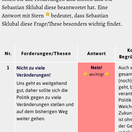
Sebastian Sklubal diese beantwortet hat. Eine
Antwort mit Stern
bedeutet, dass Sebastian
Sklubal diese Frage/These besonders wichtig findet.
K
Nr.
Forderungen/Thesen
Antwort
Begr
1
Nein!
Auch 
Nicht zu viele
gesamt
wichtig!
Veränderungen!
(noch)
Uns geht es weitgehend
geht, 
gut, daher sollte sich die
veran
Politik gegen zu viele
Politik
Veränderungen stellen und
Weiche
auf dem bisherigen Weg
Zukunf
weiter gehen.
ist oh
der Ge