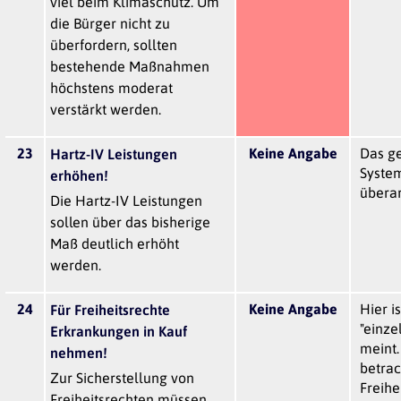
viel beim Klimaschutz. Um
die Bürger nicht zu
überfordern, sollten
bestehende Maßnahmen
höchstens moderat
verstärkt werden.
23
Keine Angabe
Das g
Hartz-IV Leistungen
System
erhöhen!
überar
Die Hartz-IV Leistungen
sollen über das bisherige
Maß deutlich erhöht
werden.
24
Keine Angabe
Hier i
Für Freiheitsrechte
"einz
Erkrankungen in Kauf
meint.
nehmen!
betra
Zur Sicherstellung von
Freihe
Freiheitsrechten müssen