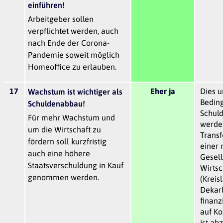
einführen!
Arbeitgeber sollen
verpflichtet werden, auch
nach Ende der Corona-
Pandemie soweit möglich
Homeoffice zu erlauben.
17
Eher ja
Dies u
Wachstum ist wichtiger als
Beding
Schuldenabbau!
Schuld
Für mehr Wachstum und
werden
um die Wirtschaft zu
Transf
fördern soll kurzfristig
einer 
auch eine höhere
Gesell
Staatsverschuldung in Kauf
Wirtsc
genommen werden.
(Kreis
Dekarb
finan
auf Ko
ist ab