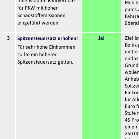
Innenstädten Fahrverbote
Mobili
für PKW mit hohen
gutes
Schadstoffemissionen
Fahrra
eingeführt werden.
überal
3
Ja!
Ziel is
Spitzensteuersatz erhöhen!
Beitra
Für sehr hohe Einkommen
mittl
sollte ein höherer
entlas
Spitzensteuersatz gelten.
Grund
wollen
Anheb
Spitze
Einko
für Al
Euro f
Stufe 
45 Pro
einem
250.00