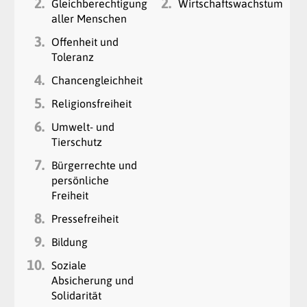
2.
2.
Gleichberechtigung
Wirtschaftswachstum
aller Menschen
3.
Offenheit und
Toleranz
4.
Chancengleichheit
5.
Religionsfreiheit
6.
Umwelt- und
Tierschutz
7.
Bürgerrechte und
persönliche
Freiheit
8.
Pressefreiheit
9.
Bildung
10.
Soziale
Absicherung und
Solidarität