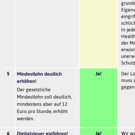
grunds
Eigenv
eingri
schlic
In jed
Healt
der M
erwün
unerw
Schut
5
Ja!
Der Lo
Mindestlohn deutlich
muss 
erhöhen!
gegen
Der gesetzliche
Mindestlohn soll deutlich,
mindestens aber auf 12
Euro pro Stunde, erhöht
werden.
6
Ja!
Wir wo
Digitalsteuer einführen!