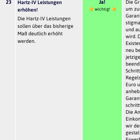
23
Ja!
Die G
Hartz-IV Leistungen
um zu
wichtig!
erhöhen!
Garant
Die Hartz-IV Leistungen
stigma
sollen über das bisherige
und a
Maß deutlich erhöht
wird. 
werden.
Exist
neu b
jetzig
beende
Schrit
Regel
Euro u
anhebe
Garant
schrit
Die A
Einko
wir de
gestal
Erwerb