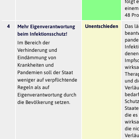
folgt 
einem 
48 Pro
4
Unentschieden
Das lä
Mehr Eigenverantwortung
beantw
beim Infektionsschutz!
pande
Im Bereich der
Infekt
Verhinderung und
denen
Eindämmung von
Impfsc
Krankheiten und
wirks
Pandemien soll der Staat
Therap
weniger auf verpflichtende
und d
Regeln als auf
Verläu
bedarf
Eigenverantwortung durch
Schut
die Bevölkerung setzen.
Staate
die e
wirksa
die ni
Verläu