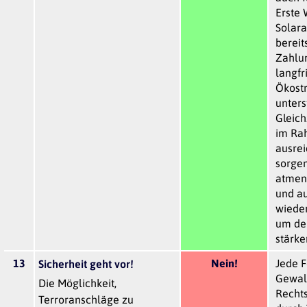
Erste 
Solar
bereit
Zahlu
langfr
Ökost
unters
Gleich
im Ra
ausre
sorgen
atmen
und au
wieder
um de
stärke
13
Nein!
Jede F
Sicherheit geht vor!
Gewal
Die Möglichkeit,
Rechts
Terroranschläge zu