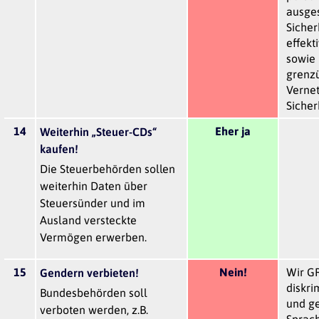
ausges
Sicher
effekt
sowie 
grenz
Verne
Sicher
14
Eher ja
Weiterhin „Steuer-CDs“
kaufen!
Die Steuerbehörden sollen
weiterhin Daten über
Steuersünder und im
Ausland versteckte
Vermögen erwerben.
15
Nein!
Wir GR
Gendern verbieten!
diskri
Bundesbehörden soll
und g
verboten werden, z.B.
Sprach