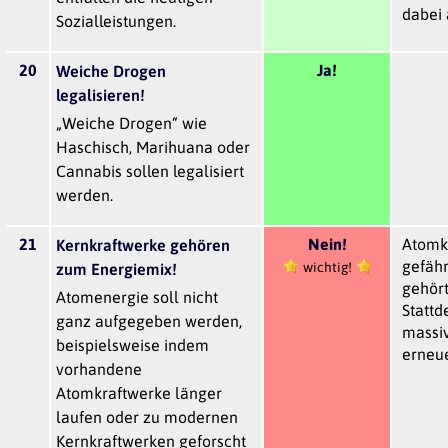
dabei 
Sozialleistungen.
20
Ja!
Weiche Drogen
legalisieren!
„Weiche Drogen“ wie
Haschisch, Marihuana oder
Cannabis sollen legalisiert
werden.
21
Nein!
Atomkr
Kernkraftwerke gehören
gefähr
wichtig!
zum Energiemix!
gehört
Atomenergie soll nicht
Stattd
ganz aufgegeben werden,
massi
beispielsweise indem
erneue
vorhandene
Atomkraftwerke länger
laufen oder zu modernen
Kernkraftwerken geforscht