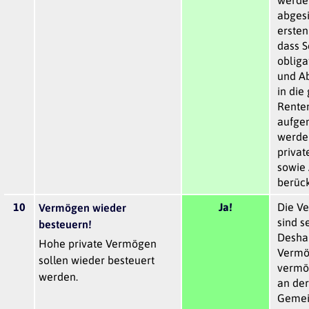
abgesi
ersten
dass S
obliga
und Ab
in die
Rente
aufge
werde
privat
sowie 
berück
10
Ja!
Die V
Vermögen wieder
sind s
besteuern!
Deshal
Hohe private Vermögen
Vermö
sollen wieder besteuert
vermö
werden.
an der
Gemein