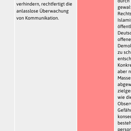
durch 
verhindern, rechtfertigt die
gewal
anlasslose Überwachung
Rechts
von Kommunikation.
Islami
öffent
Deutsc
offene
Demok
zu sch
entsc
Konkr
aber n
Masse
abgew
zielg
wie d
Obser
Gefähr
konse
besteh
person