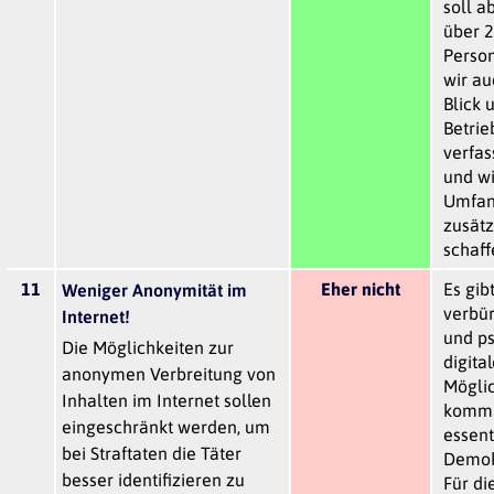
soll 
über 2
Person
wir au
Blick 
Betri
verfas
und wi
Umfan
zusätz
schaff
11
Eher nicht
Es gib
Weniger Anonymität im
verbü
Internet!
und p
Die Möglichkeiten zur
digita
anonymen Verbreitung von
Möglic
Inhalten im Internet sollen
kommun
eingeschränkt werden, um
essenti
bei Straftaten die Täter
Demokr
besser identifizieren zu
Für di