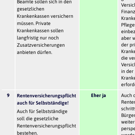
Beamte sollen sich in den
Versic
gesetzlichen
Finanz
Krankenkassen versichern
Krank
müssen. Private
Pflege
Krankenkassen sollen
einbez
langfristig nur noch
aber 
der pr
Zusatzversicherungen
Krank
anbieten dürfen.
die ve
Versi
in der
Krank
erford
9
Eher ja
Auch d
Rentenversicherungspflicht
Renten
auch für Selbstständige!
schrit
Auch für Selbstständige
Bürge
soll die gesetzliche
weiter
Rentenversicherungspflicht
perspe
bestehen.
werden