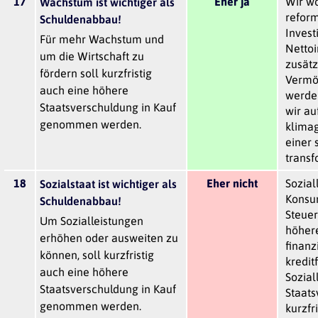
17
Eher ja
Wir wo
Wachstum ist wichtiger als
refor
Schuldenabbau!
Invest
Für mehr Wachstum und
Nettoi
um die Wirtschaft zu
zusätz
fördern soll kurzfristig
Vermög
auch eine höhere
werde
Staatsverschuldung in Kauf
wir auf
genommen werden.
klima
einer 
transf
18
Eher nicht
Sozial
Sozialstaat ist wichtiger als
Konsu
Schuldenabbau!
Steuer
Um Sozialleistungen
höhere
erhöhen oder ausweiten zu
finanz
können, soll kurzfristig
kredit
auch eine höhere
Sozial
Staatsverschuldung in Kauf
Staats
genommen werden.
kurzfr