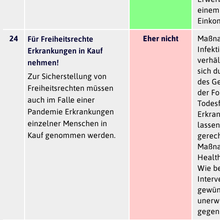
einem
Einko
24
Eher nicht
Maßn
Für Freiheitsrechte
Infekt
Erkrankungen in Kauf
verhäl
nehmen!
sich d
Zur Sicherstellung von
des G
Freiheitsrechten müssen
der Fo
auch im Falle einer
Todes
Pandemie Erkrankungen
Erkra
einzelner Menschen in
lasse
Kauf genommen werden.
gerech
Maßna
Health
Wie be
Interv
gewün
unerw
gegen