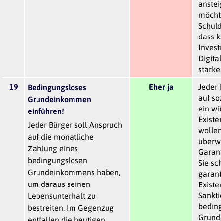
anstei
möchte
Schuld
dass k
Invest
Digita
stärke
19
Eher ja
Jeder 
Bedingungsloses
auf so
Grundeinkommen
ein wü
einführen!
Exist
Jeder Bürger soll Anspruch
wollen
auf die monatliche
überw
Zahlung eines
Garant
bedingungslosen
Sie sc
Grundeinkommens haben,
garant
um daraus seinen
Exist
Sankti
Lebensunterhalt zu
bedin
bestreiten. Im Gegenzug
Grund
entfallen die heutigen