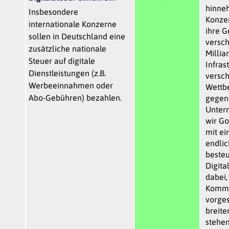
hinne
Insbesondere
Konzer
internationale Konzerne
ihre G
sollen in Deutschland eine
versch
zusätzliche nationale
Millia
Steuer auf digitale
Infras
Dienstleistungen (z.B.
versch
Werbeeinnahmen oder
Wettb
Abo-Gebühren) bezahlen.
gegen
Unter
wir Go
mit ei
endli
besteu
Digita
dabei,
Kommis
vorges
breit
stehen