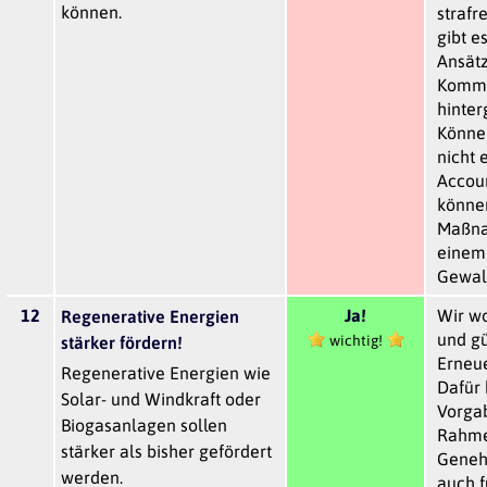
können.
strafr
gibt e
Ansätz
Kommu
hinte
Können
nicht 
Accou
können
Maßna
einem 
Gewalt
12
Ja!
Wir wo
Regenerative Energien
und g
wichtig!
stärker fördern!
Erneu
Regenerative Energien wie
Dafür 
Solar- und Windkraft oder
Vorga
Biogasanlagen sollen
Rahme
stärker als bisher gefördert
Geneh
werden.
auch f