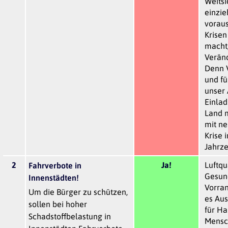
Weitsi
einzie
voraus
Krisen
macht,
Verän
Denn V
und fü
unser
Einlad
Land m
mit n
Krise 
Jahrze
2
Ja!
Luftqu
Fahrverbote in
Gesun
Innenstädten!
Vorran
Um die Bürger zu schützen,
es Au
sollen bei hoher
für H
Schadstoffbelastung in
Mensc