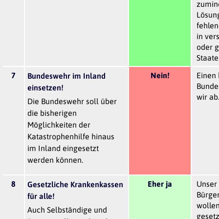
zumin
Lösung
fehlen
in ver
oder 
Staate
7
Nein!
Einen 
Bundeswehr im Inland
Bunde
einsetzen!
wir ab
Die Bundeswehr soll über
die bisherigen
Möglichkeiten der
Katastrophenhilfe hinaus
im Inland eingesetzt
werden können.
8
Eher ja
Unser 
Gesetzliche Krankenkassen
Bürger
für alle!
wollen
Auch Selbständige und
gesetz