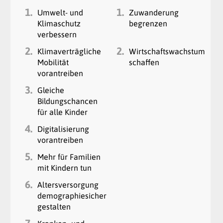
1.
1.
Umwelt- und
Zuwanderung
Klimaschutz
begrenzen
verbessern
2.
2.
Klimaverträgliche
Wirtschaftswachstum
Mobilität
schaffen
vorantreiben
3.
Gleiche
Bildungschancen
für alle Kinder
4.
Digitalisierung
vorantreiben
5.
Mehr für Familien
mit Kindern tun
6.
Altersversorgung
demographiesicher
gestalten