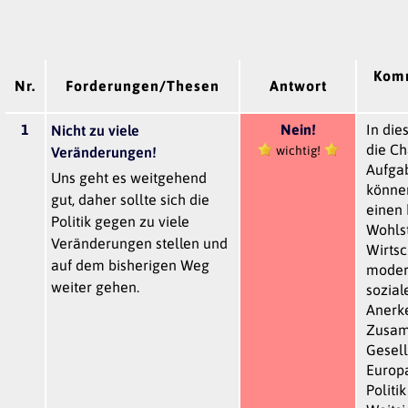
Komm
Nr.
Forderungen/Thesen
Antwort
1
Nein!
In die
Nicht zu viele
die Ch
wichtig!
Veränderungen!
Aufgab
Uns geht es weitgehend
können
gut, daher sollte sich die
einen
Politik gegen zu viele
Wohlst
Veränderungen stellen und
Wirtsc
auf dem bisherigen Weg
modern
weiter gehen.
sozial
Anerk
Zusam
Gesell
Europa
Politi