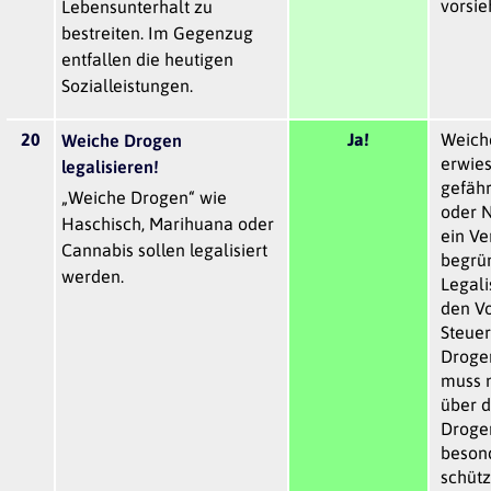
vorsie
Lebensunterhalt zu
bestreiten. Im Gegenzug
entfallen die heutigen
Sozialleistungen.
20
Ja!
Weich
Weiche Drogen
erwie
legalisieren!
gefähr
„Weiche Drogen“ wie
oder N
Haschisch, Marihuana oder
ein Ve
Cannabis sollen legalisiert
begrün
werden.
Legali
den Vo
Steue
Drogen
muss n
über d
Droge
beson
schütz