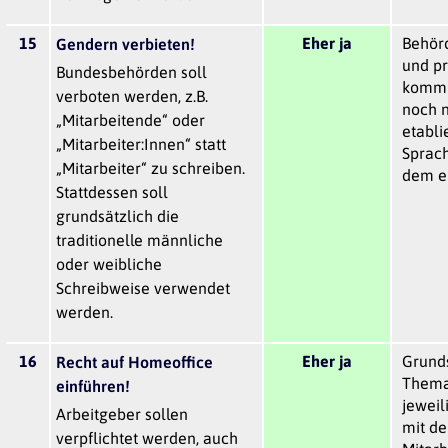
15
Eher ja
Behörd
Gendern verbieten!
und pr
Bundesbehörden soll
kommu
verboten werden, z.B.
noch n
„Mitarbeitende“ oder
etabli
„Mitarbeiter:Innen“ statt
Sprach
„Mitarbeiter“ zu schreiben.
dem e
Stattdessen soll
grundsätzlich die
traditionelle männliche
oder weibliche
Schreibweise verwendet
werden.
16
Eher ja
Grunds
Recht auf Homeoffice
Thema
einführen!
jewei
Arbeitgeber sollen
mit de
verpflichtet werden, auch