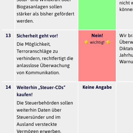
nicht
Biogasanlagen sollen
könne
stärker als bisher gefördert
werden.
13
Nein!
Wir b
Sicherheit geht vor!
Überw
wichtig!
Die Möglichkeit,
Diktat
Terroranschläge zu
Jahrhu
verhindern, rechtfertigt die
Warnu
anlasslose Überwachung
von Kommunikation.
14
Keine Angabe
Weiterhin „Steuer-CDs“
kaufen!
Die Steuerbehörden sollen
weiterhin Daten über
Steuersünder und im
Ausland versteckte
Vermögen erwerben.