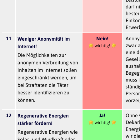
darf n
besteu
Einko
Erwerb
11
Nein!
Anonym
Weniger Anonymität im
zwar a
wichtig!
Internet!
eine 
Die Möglichkeiten zur
Gesell
anonymen Verbreitung von
aushal
Inhalten im Internet sollen
Begeg
eingeschränkt werden, um
muss i
bei Straftaten die Täter
ständ
besser identifizieren zu
Perso
können.
vorzei
12
Ja!
Ohne v
Regenerative Energien
Dekar
wichtig!
stärker fördern!
Energ
Regenerative Energien wie
wir d
Solar- und Windkraft oder