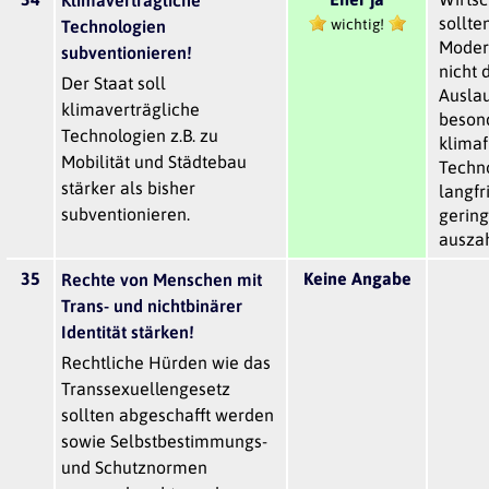
Klimaverträgliche
sollte
wichtig!
Technologien
Moder
subventionieren!
nicht 
Der Staat soll
Auslau
klimaverträgliche
beson
Technologien z.B. zu
klimaf
Mobilität und Städtebau
Techno
stärker als bisher
langfr
subventionieren.
gerin
auszah
35
Keine Angabe
Rechte von Menschen mit
Trans- und nichtbinärer
Identität stärken!
Rechtliche Hürden wie das
Transsexuellengesetz
sollten abgeschafft werden
sowie Selbstbestimmungs-
und Schutznormen