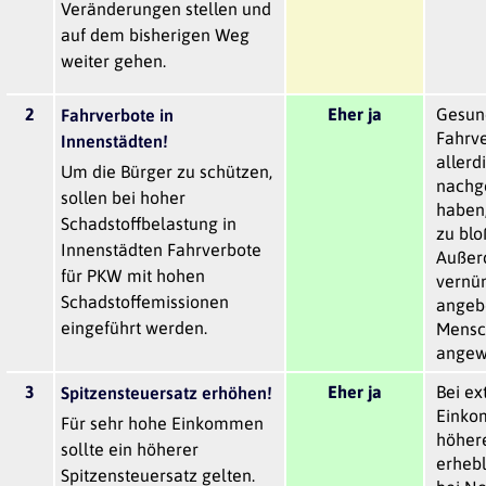
Veränderungen stellen und
auf dem bisherigen Weg
weiter gehen.
2
Eher ja
Gesund
Fahrverbote in
Fahrv
Innenstädten!
allerd
Um die Bürger zu schützen,
nachg
sollen bei hoher
haben
Schadstoffbelastung in
zu blo
Innenstädten Fahrverbote
Außer
für PKW mit hohen
vernün
Schadstoffemissionen
angeb
eingeführt werden.
Mensch
angewi
3
Eher ja
Bei e
Spitzensteuersatz erhöhen!
Einko
Für sehr hohe Einkommen
höher
sollte ein höherer
erhebl
Spitzensteuersatz gelten.