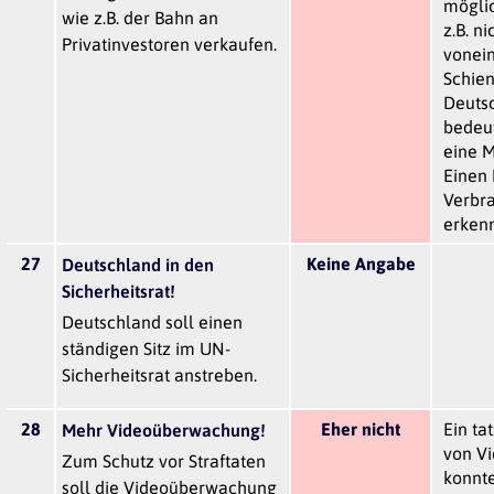
möglic
wie z.B. der Bahn an
z.B. n
Privatinvestoren verkaufen.
vonei
Schien
Deutsc
bedeut
eine M
Einen 
Verbra
erken
27
Keine Angabe
Deutschland in den
Sicherheitsrat!
Deutschland soll einen
ständigen Sitz im UN-
Sicherheitsrat anstreben.
28
Eher nicht
Ein ta
Mehr Videoüberwachung!
von V
Zum Schutz vor Straftaten
konnte
soll die Videoüberwachung