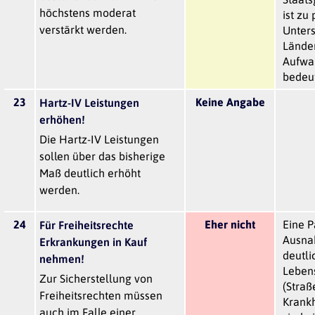
höchstens moderat
ist zu
verstärkt werden.
Unters
Länder
Aufwa
bedeut
23
Keine Angabe
Hartz-IV Leistungen
erhöhen!
Die Hartz-IV Leistungen
sollen über das bisherige
Maß deutlich erhöht
werden.
24
Eher nicht
Eine P
Für Freiheitsrechte
Ausna
Erkrankungen in Kauf
deutli
nehmen!
Lebens
Zur Sicherstellung von
(Straß
Freiheitsrechten müssen
Krankh
auch im Falle einer