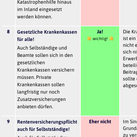
Katastrophenhilfe hinaus
im Inland eingesetzt
werden können.
8
Ja!
Die K
Gesetzliche Krankenkassen
ist ein
wichtig!
für alle!
nicht
Auch Selbständige und
sich ni
Beamte sollen sich in den
Erwerb
gesetzlichen
beteil
Krankenkassen versichern
Beitr
müssen. Private
sollte
Krankenkassen sollen
abgesc
langfristig nur noch
Zusatzversicherungen
anbieten dürfen.
9
Eher nicht
Im Sin
Rentenversicherungspflicht
Grund
auch für Selbstständige!
zu ver