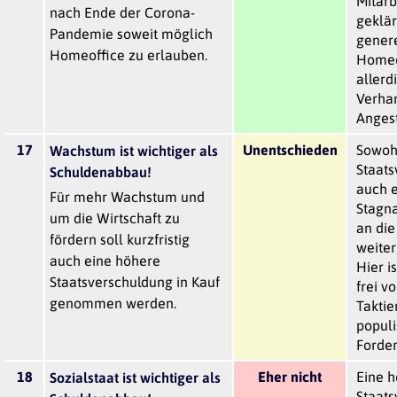
Mitarb
nach Ende der Corona-
geklär
Pandemie soweit möglich
genere
Homeoffice zu erlauben.
Homeo
allerd
Verhan
Angest
17
Unentschieden
Sowoh
Wachstum ist wichtiger als
Staats
Schuldenabbau!
auch e
Für mehr Wachstum und
Stagna
um die Wirtschaft zu
an die
fördern soll kurzfristig
weite
auch eine höhere
Hier i
Staatsverschuldung in Kauf
frei v
genommen werden.
Taktie
populi
Forde
18
Eher nicht
Eine 
Sozialstaat ist wichtiger als
Staats