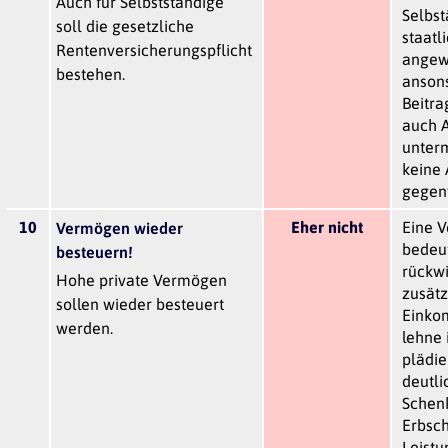
Auch für Selbstständige
Selbst
soll die gesetzliche
staatl
Rentenversicherungspflicht
angewi
bestehen.
ansons
Beitra
auch A
unterm
keine
gegen
10
Eher nicht
Eine 
Vermögen wieder
bedeut
besteuern!
rückw
Hohe private Vermögen
zusätz
sollen wieder besteuert
Einko
werden.
lehne 
plädie
deutli
Schen
Erbsch
Leist