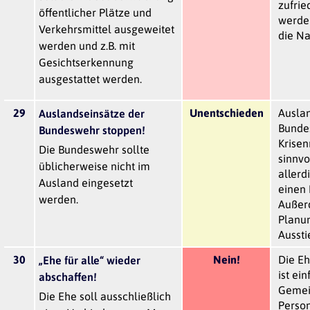
zufrie
öffentlicher Plätze und
werde
Verkehrsmittel ausgeweitet
die Na
werden und z.B. mit
Gesichtserkennung
ausgestattet werden.
29
Unentschieden
Auslan
Auslandseinsätze der
Bunde
Bundeswehr stoppen!
Krise
Die Bundeswehr sollte
sinnvo
üblicherweise nicht im
allerd
Ausland eingesetzt
einen 
werden.
Außer
Planu
Aussti
30
Nein!
Die Eh
„Ehe für alle“ wieder
ist ei
abschaffen!
Gemei
Die Ehe soll ausschließlich
Person