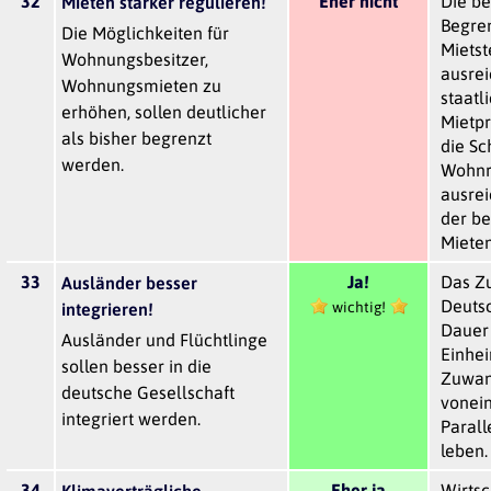
32
Eher nicht
Die b
Mieten stärker regulieren!
Begre
Die Möglichkeiten für
Mietst
Wohnungsbesitzer,
ausrei
Wohnungsmieten zu
staatl
erhöhen, sollen deutlicher
Mietpr
als bisher begrenzt
die Sc
werden.
Wohnr
ausrei
der be
Mieten
33
Ja!
Das Z
Ausländer besser
Deuts
wichtig!
integrieren!
Dauer 
Ausländer und Flüchtlinge
Einhe
sollen besser in die
Zuwan
deutsche Gesellschaft
vonein
integriert werden.
Parall
leben.
34
Eher ja
Wirtsc