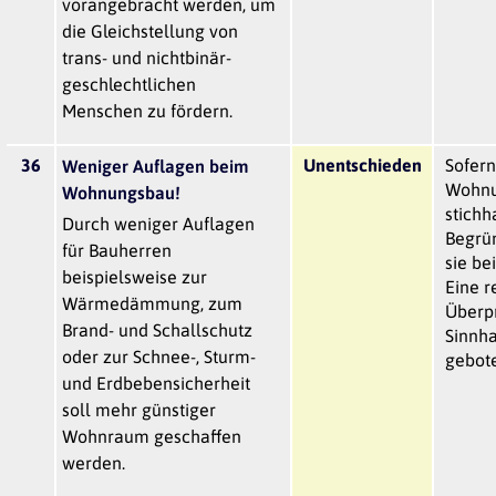
vorangebracht werden, um
die Gleichstellung von
trans- und nichtbinär-
geschlechtlichen
Menschen zu fördern.
36
Unentschieden
Sofer
Weniger Auflagen beim
Wohnu
Wohnungsbau!
stichh
Durch weniger Auflagen
Begrün
für Bauherren
sie be
beispielsweise zur
Eine 
Wärmedämmung, zum
Überp
Brand- und Schallschutz
Sinnha
oder zur Schnee-, Sturm-
gebot
und Erdbebensicherheit
soll mehr günstiger
Wohnraum geschaffen
werden.