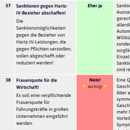
37
Eher ja
Sankti
Sanktionen gegen Hartz-
Ausna
IV-Bezieher abschaffen!
gerech
Die
allerd
Sanktionsmöglichkeiten
Autom
gegen die Bezieher von
Willkü
Hartz-IV-Leistungen, die
sonde
gegen Pflichten verstoßen,
sorgfä
sollen abgeschafft oder
Einzel
reduziert werden!
Sankt
sind r
38
Nein!
Eine Q
Frauenquote für die
Geschl
wichtig!
Wirtschaft!
Aber a
Es soll eine verpflichtende
symme
Frauenquote für
Geschl
Führungskräfte in großen
mehr N
Unternehmen eingeführt
Vorteil
werden.
Sympt