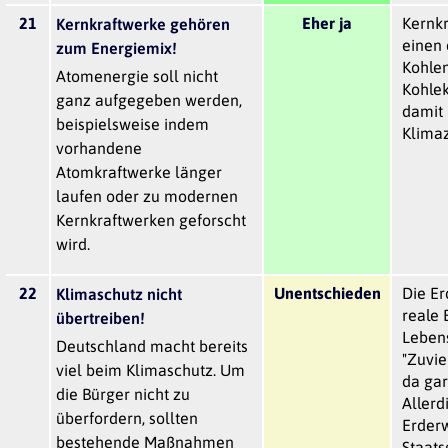
21
Eher ja
Kernk
Kernkraftwerke gehören
einen 
zum Energiemix!
Kohlen
Atomenergie soll nicht
Kohlek
ganz aufgegeben werden,
damit 
beispielsweise indem
Klimaz
vorhandene
Atomkraftwerke länger
laufen oder zu modernen
Kernkraftwerken geforscht
wird.
22
Unentschieden
Die Er
Klimaschutz nicht
reale 
übertreiben!
Leben
Deutschland macht bereits
"Zuvie
viel beim Klimaschutz. Um
da gar
die Bürger nicht zu
Allerd
überfordern, sollten
Erder
bestehende Maßnahmen
Staats