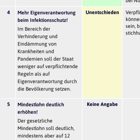
bei No
4
Unentschieden
Verpf
Mehr Eigenverantwortung
können
beim Infektionsschutz!
sein, 
Im Bereich der
stichh
Verhinderung und
Eindämmung von
Krankheiten und
Pandemien soll der Staat
weniger auf verpflichtende
Regeln als auf
Eigenverantwortung durch
die Bevölkerung setzen.
5
Keine Angabe
Mindestlohn deutlich
erhöhen!
Der gesetzliche
Mindestlohn soll deutlich,
mindestens aber auf 12