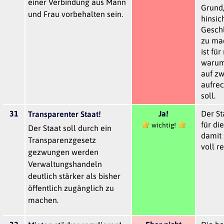
einer Verbindung aus Mann
Grund
und Frau vorbehalten sein.
hinsic
Geschl
zu ma
ist für
warum
auf zw
aufre
soll.
31
Ja!
Der St
Transparenter Staat!
für di
wichtig!
Der Staat soll durch ein
damit 
Transparenzgesetz
voll r
gezwungen werden
Verwaltungshandeln
deutlich stärker als bisher
öffentlich zugänglich zu
machen.