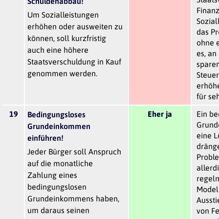
Schuldenabbau!
Finanz
Um Sozialleistungen
Sozial
erhöhen oder ausweiten zu
das Pr
können, soll kurzfristig
ohne e
auch eine höhere
es, an
Staatsverschuldung in Kauf
spare
genommen werden.
Steue
erhöhe
für se
19
Eher ja
Ein be
Bedingungsloses
Grund
Grundeinkommen
eine L
einführen!
dränge
Jeder Bürger soll Anspruch
Proble
auf die monatliche
allerd
Zahlung eines
regelm
bedingungslosen
Modell
Grundeinkommens haben,
Aussti
um daraus seinen
von F