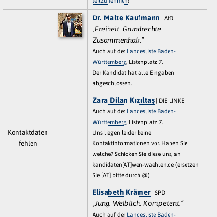
teilzunehmen
!
Dr. Malte Kaufmann
| AfD
„Freiheit. Grundrechte.
Zusammenhalt.“
Auch auf der
Landesliste Baden-
Württemberg
, Listenplatz 7.
Der Kandidat hat alle Eingaben
abgeschlossen.
Zara Dilan Kızıltaş
| DIE LINKE
Auch auf der
Landesliste Baden-
Württemberg
, Listenplatz 7.
Kontaktdaten
Uns liegen leider keine
fehlen
Kontaktinformationen vor. Haben Sie
welche? Schicken Sie diese uns, an
kandidaten[AT]wen-waehlen.de (ersetzen
Sie [AT] bitte durch @)
Elisabeth Krämer
| SPD
„Jung. Weiblich. Kompetent.“
Auch auf der
Landesliste Baden-