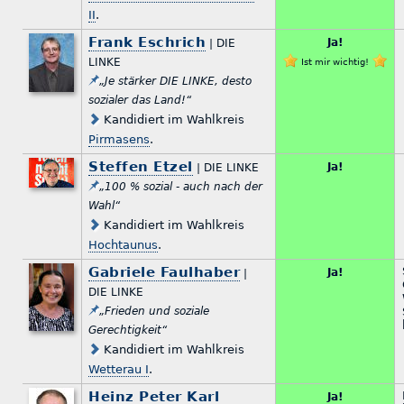
II
.
Frank Eschrich
Ja!
| DIE
LINKE
Ist mir wichtig!
„Je stärker DIE LINKE, desto
sozialer das Land!“
Kandidiert im Wahlkreis
Pirmasens
.
Steffen Etzel
Ja!
| DIE LINKE
„100 % sozial - auch nach der
Wahl“
Kandidiert im Wahlkreis
Hochtaunus
.
Gabriele Faulhaber
Ja!
|
DIE LINKE
„Frieden und soziale
Gerechtigkeit“
Kandidiert im Wahlkreis
Wetterau I
.
Heinz Peter Karl
Ja!