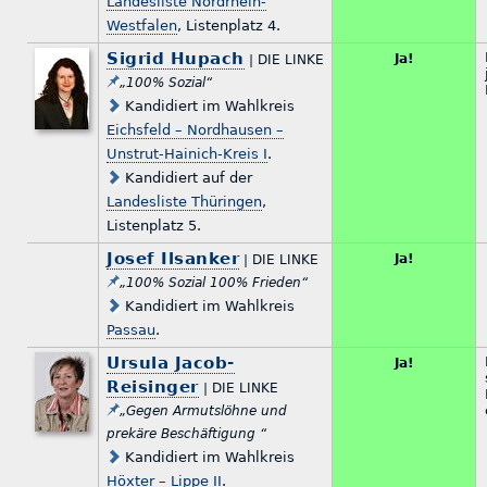
Landesliste Nordrhein-
Westfalen
, Listenplatz 4.
Sigrid Hupach
Ja!
| DIE LINKE
„100% Sozial“
Kandidiert im Wahlkreis
Eichsfeld – Nordhausen –
Unstrut-Hainich-Kreis I
.
Kandidiert auf der
Landesliste Thüringen
,
Listenplatz 5.
Josef Ilsanker
Ja!
| DIE LINKE
„100% Sozial 100% Frieden“
Kandidiert im Wahlkreis
Passau
.
Ursula Jacob-
Ja!
Reisinger
| DIE LINKE
„Gegen Armutslöhne und
prekäre Beschäftigung “
Kandidiert im Wahlkreis
Höxter – Lippe II
.