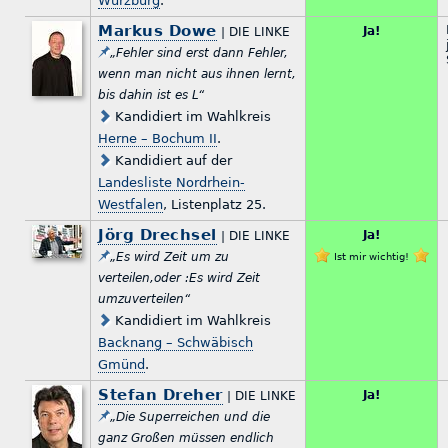
Würzburg
.
Markus Dowe
Ja!
| DIE LINKE
„Fehler sind erst dann Fehler,
wenn man nicht aus ihnen lernt,
bis dahin ist es L“
Kandidiert im Wahlkreis
Herne – Bochum II
.
Kandidiert auf der
Landesliste Nordrhein-
Westfalen
, Listenplatz 25.
Jörg Drechsel
Ja!
| DIE LINKE
„Es wird Zeit um zu
Ist mir wichtig!
verteilen,oder :Es wird Zeit
umzuverteilen“
Kandidiert im Wahlkreis
Backnang – Schwäbisch
Gmünd
.
Stefan Dreher
Ja!
| DIE LINKE
„Die Superreichen und die
ganz Großen müssen endlich