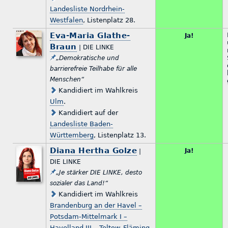
Landesliste Nordrhein-
Westfalen
, Listenplatz 28.
Eva-Maria Glathe-
Ja!
Braun
| DIE LINKE
„Demokratische und
barrierefreie Teilhabe für alle
Menschen“
Kandidiert im Wahlkreis
Ulm
.
Kandidiert auf der
Landesliste Baden-
Württemberg
, Listenplatz 13.
Diana Hertha Golze
Ja!
|
DIE LINKE
„Je stärker DIE LINKE, desto
sozialer das Land!“
Kandidiert im Wahlkreis
Brandenburg an der Havel –
Potsdam-Mittelmark I –
Havelland III – Teltow-Fläming