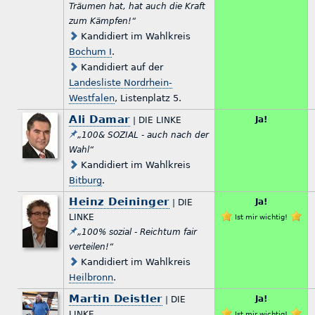
Träumen hat, hat auch die Kraft
zum Kämpfen!“
Kandidiert im Wahlkreis
Bochum I
.
Kandidiert auf der
Landesliste Nordrhein-
Westfalen
, Listenplatz 5.
Ali Damar
Ja!
| DIE LINKE
„100& SOZIAL - auch nach der
Wahl“
Kandidiert im Wahlkreis
Bitburg
.
Heinz Deininger
Ja!
| DIE
LINKE
Ist mir wichtig!
„100% sozial - Reichtum fair
verteilen!“
Kandidiert im Wahlkreis
Heilbronn
.
Martin Deistler
Ja!
| DIE
LINKE
Ist mir wichtig!