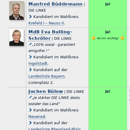
Manfred Büddemann
Ja!
|
DIE LINKE
Kandidiert im Wahlkreis
Krefeld I – Neuss II
.
MdB Eva Bulling-
Ja!
Schröter
| DIE LINKE
Ist mir wichtig!
„100% sozial - garantiert
amigofrei !“
Kandidiert im Wahlkreis
Ingolstadt
.
Kandidiert auf der
Landesliste Bayern
,
Listenplatz 2.
Jochen Bülow
Ja!
| DIE LINKE
„Je stärker DIE LINKE desto
sozialer das Land“
Kandidiert im Wahlkreis
Neuwied
.
Kandidiert auf der
Landesliste Rheinland-Pfalz
,