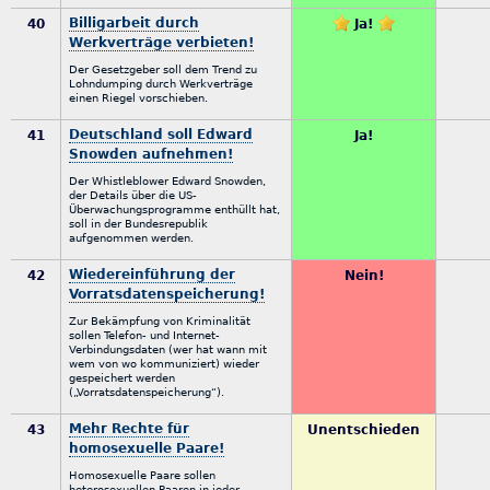
Billigarbeit durch
40
Ja!
Werkverträge verbieten!
Der Gesetzgeber soll dem Trend zu
Lohndumping durch Werkverträge
einen Riegel vorschieben.
Deutschland soll Edward
41
Ja!
Snowden aufnehmen!
Der Whistleblower Edward Snowden,
der Details über die US-
Überwachungsprogramme enthüllt hat,
soll in der Bundesrepublik
aufgenommen werden.
Wiedereinführung der
42
Nein!
Vorratsdatenspeicherung!
Zur Bekämpfung von Kriminalität
sollen Telefon- und Internet-
Verbindungsdaten (wer hat wann mit
wem von wo kommuniziert) wieder
gespeichert werden
(„Vorratsdatenspeicherung“).
Mehr Rechte für
43
Unentschieden
homosexuelle Paare!
Homosexuelle Paare sollen
heterosexuellen Paaren in jeder