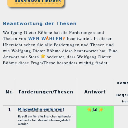
Kandidaten Einladen
Beantwortung der Thesen
Wolfgang Dieter Böhme hat die Forderungen und
Thesen von
beantwortet. In dieser
WEN W
Ä
HLEN
?
Übersicht sehen Sie alle Forderungen und Thesen und
wie Wolfgang Dieter Böhme diese beantwortet hat. Eine
Antwort mit Stern
bedeutet, dass Wolfgang Dieter
Böhme diese Frage/These besonders wichtig findet.
Kom
Nr.
Forderungen/Thesen
Antwort
Begr
(op
Mindestlohn einführen!
1
Ja!
Es soll ein für alle Branchen geltender
verbindlicher Mindestlohn eingeführt
werden.