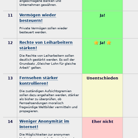
angeschlagene Banken und
Unternehmen gewähren.
Vermögen wieder
11
Ja!
besteuern!
Private Vermögen sollen wieder
besteuert werden.
Rechte von Leiharbeitern
12
Ja!
stärken!
Die Rechte von Leiharbeitern sollen
deutlich gestärkt werden. Es soll der
Grundsatz „Gleicher Lohn für gleiche
Arbeit“ gelten.
Fernsehen stärker
13
Unentschieden
kontrollieren!
Die zuständigen Aufsichtsgremien
sollen dazu angehalten werden, stärker
als bisher zu überprüfen, ob
Fernsehsendungen moralisch
fragwürdige Weltbilder vermitteln und
propagieren.
Weniger Anonymität im
14
Eher nicht
Internet!
Die Möglichkeiten zur anonymen