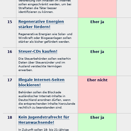
Verbreitung von Inhalten im Internet
sollen eingeschränkt werden, um bei
Straftaten die Täter besser
identifizieren zu können.
Regenerative Energien
15
Eher ja
stärker fördern!
Regenerative Energien wie Solar- und
Windkraft oder Biogasanlagen sollen
stärker als bisher gefördert werden.
Steuer-CDs kaufen!
16
Eher ja
Die Steuerbehörden sollen weiterhin
Daten über Steuersünder und im
Ausland versteckte Vermögen
erwerben.
Illegale Internet-Seiten
17
Eher nicht
blockieren!
Behörden sollen die Blockade
ausländischer Internet-Inhalte in
Deutschland anordnen dürfen, wenn
die entsprechenden Inhalte hierzulande
rechtlich zu beanstanden sind.
Kein Jugendstrafrecht für
18
Eher ja
Heranwachsende!
In Zukunft sollen 18- bis 21-jährige