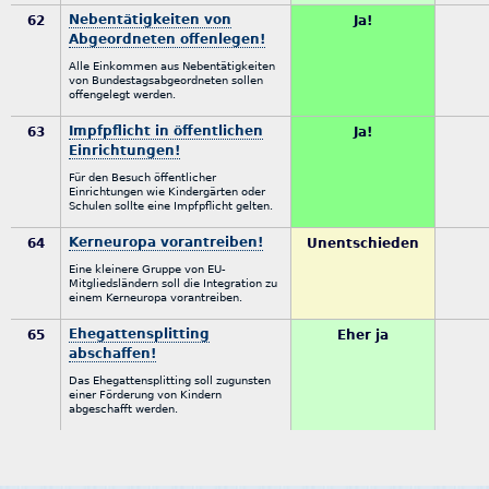
Nebentätigkeiten von
62
Ja!
Abgeordneten offenlegen!
Alle Einkommen aus Nebentätigkeiten
von Bundestagsabgeordneten sollen
offengelegt werden.
Impfpflicht in öffentlichen
63
Ja!
Einrichtungen!
Für den Besuch öffentlicher
Einrichtungen wie Kindergärten oder
Schulen sollte eine Impfpflicht gelten.
Kerneuropa vorantreiben!
64
Unentschieden
Eine kleinere Gruppe von EU-
Mitgliedsländern soll die Integration zu
einem Kerneuropa vorantreiben.
Ehegattensplitting
65
Eher ja
abschaffen!
Das Ehegattensplitting soll zugunsten
einer Förderung von Kindern
abgeschafft werden.