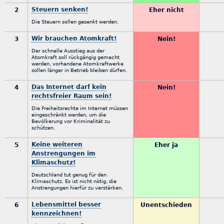
Steuern senken!
2
Eher nicht
Die Steuern sollen gesenkt werden.
Wir brauchen Atomkraft!
3
Nein!
Der schnelle Ausstieg aus der
Atomkraft soll rückgängig gemacht
werden, vorhandene Atomkraftwerke
sollen länger in Betrieb bleiben dürfen.
Das Internet darf kein
4
Nein!
rechtsfreier Raum sein!
Die Freiheitsrechte im Internet müssen
eingeschränkt werden, um die
Bevölkerung vor Kriminalität zu
schützen.
Keine weiteren
5
Eher ja
Anstrengungen im
Klimaschutz!
Deutschland tut genug für den
Klimaschutz. Es ist nicht nötig, die
Anstrengungen hierfür zu verstärken.
Lebensmittel besser
6
Unentschieden
kennzeichnen!