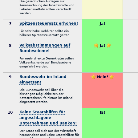
Die gesetzlichen Auflagen zur
Kennzeichnung der Inhaltsstoffe von
Lebebensmitteln sollen verschärft
werden.
Spitzensteuersatz erhöhen!
7
Ja!
Für sehr hohe Gehälter sollte ein
höherer Spitzensteuersatz gelten.
Volksabstimmungen auf
8
Ja!
Bundesebene!
Für mehr direkte Demokratie sollen
Volksentscheide auf Bundesebene
eingeführt werden.
Bundeswehr im Inland
9
Nein!
einsetzen!
Die Bundeswehr soll über die
bisherigen Möglichkeiten der
Katastrophenhilfe hinaus im Inland
eingesetzt werden.
Keine Staatshilfen für
10
Ja!
angeschlagene
Unternehmen und Banken!
Der Staat soll sich aus der Wirtschaft
heraushalten und keine Staatshilfen für