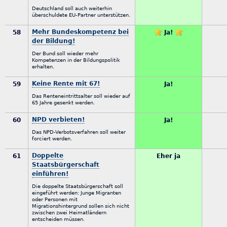
Deutschland soll auch weiterhin
überschuldete EU-Partner unterstützen.
Mehr Bundeskompetenz bei
58
Ja!
der Bildung!
Der Bund soll wieder mehr
Kompetenzen in der Bildungspolitik
erhalten.
Keine Rente mit 67!
59
Ja!
Das Renteneintrittsalter soll wieder auf
65 Jahre gesenkt werden.
NPD verbieten!
60
Ja!
Das NPD-Verbotsverfahren soll weiter
forciert werden.
Doppelte
61
Eher ja
Staatsbürgerschaft
einführen!
Die doppelte Staatsbürgerschaft soll
eingeführt werden: Junge Migranten
oder Personen mit
Migrationshintergrund sollen sich nicht
zwischen zwei Heimatländern
entscheiden müssen.