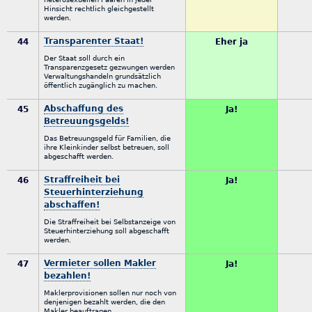
Hinsicht rechtlich gleichgestellt
werden.
Transparenter Staat!
44
Eher ja
Der Staat soll durch ein
Transparenzgesetz gezwungen werden
Verwaltungshandeln grundsätzlich
öffentlich zugänglich zu machen.
Abschaffung des
45
Ja!
Betreuungsgelds!
Das Betreuungsgeld für Familien, die
ihre Kleinkinder selbst betreuen, soll
abgeschafft werden.
Straffreiheit bei
46
Ja!
Steuerhinterziehung
abschaffen!
Die Straffreiheit bei Selbstanzeige von
Steuerhinterziehung soll abgeschafft
werden.
Vermieter sollen Makler
47
Ja!
bezahlen!
Maklerprovisionen sollen nur noch von
denjenigen bezahlt werden, die den
Makler beauftragen.