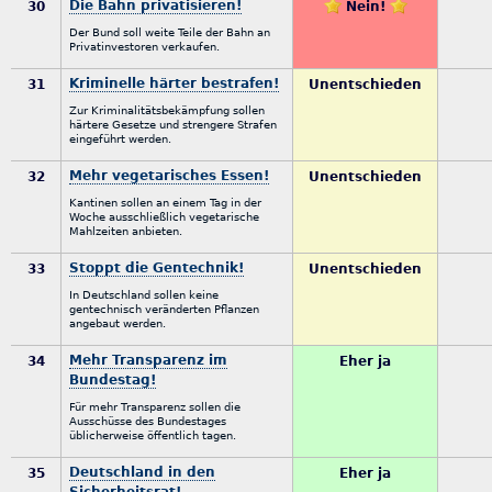
Die Bahn privatisieren!
30
Nein!
Der Bund soll weite Teile der Bahn an
Privatinvestoren verkaufen.
Kriminelle härter bestrafen!
31
Unentschieden
Zur Kriminalitätsbekämpfung sollen
härtere Gesetze und strengere Strafen
eingeführt werden.
Mehr vegetarisches Essen!
32
Unentschieden
Kantinen sollen an einem Tag in der
Woche ausschließlich vegetarische
Mahlzeiten anbieten.
Stoppt die Gentechnik!
33
Unentschieden
In Deutschland sollen keine
gentechnisch veränderten Pflanzen
angebaut werden.
Mehr Transparenz im
34
Eher ja
Bundestag!
Für mehr Transparenz sollen die
Ausschüsse des Bundestages
üblicherweise öffentlich tagen.
Deutschland in den
35
Eher ja