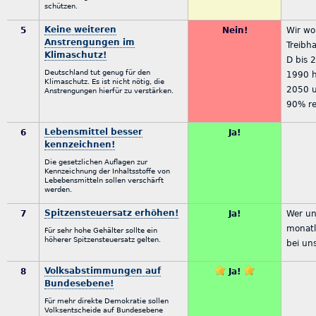
schützen.
Keine weiteren
5
Nein!
Wir wo
Anstrengungen im
Treibh
Klimaschutz!
D bis 
Deutschland tut genug für den
1990 h
Klimaschutz. Es ist nicht nötig, die
2050 
Anstrengungen hierfür zu verstärken.
90% re
Lebensmittel besser
6
Ja!
kennzeichnen!
Die gesetzlichen Auflagen zur
Kennzeichnung der Inhaltsstoffe von
Lebebensmitteln sollen verschärft
werden.
Spitzensteuersatz erhöhen!
7
Ja!
Wer un
monatl
Für sehr hohe Gehälter sollte ein
höherer Spitzensteuersatz gelten.
bei uns
Volksabstimmungen auf
8
Ja!
Bundesebene!
Für mehr direkte Demokratie sollen
Volksentscheide auf Bundesebene