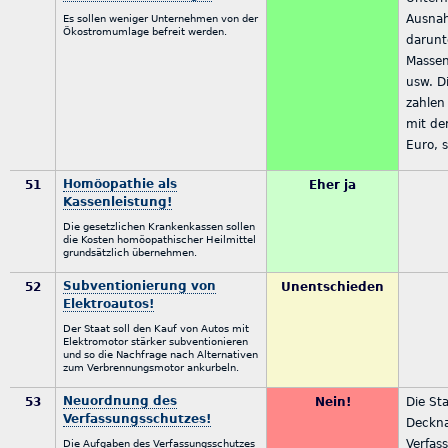
Ausnah
Es sollen weniger Unternehmen von der
Ökostromumlage befreit werden.
darunt
Massen
usw. D
zahlen
mit der
Euro, 
Homöopathie als
51
Eher ja
Kassenleistung!
Die gesetzlichen Krankenkassen sollen
die Kosten homöopathischer Heilmittel
grundsätzlich übernehmen.
Subventionierung von
52
Unentschieden
Elektroautos!
Der Staat soll den Kauf von Autos mit
Elektromotor stärker subventionieren
und so die Nachfrage nach Alternativen
zum Verbrennungsmotor ankurbeln.
Neuordnung des
53
Nein!
Die St
Verfassungsschutzes!
Deckn
Verfas
Die Aufgaben des Verfassungsschutzes