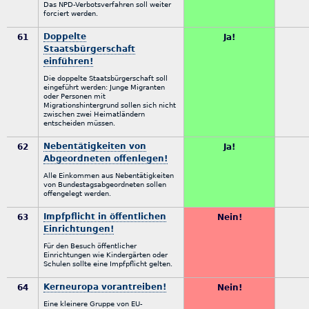
Das NPD-Verbotsverfahren soll weiter
forciert werden.
Doppelte
61
Ja!
Staatsbürgerschaft
einführen!
Die doppelte Staatsbürgerschaft soll
eingeführt werden: Junge Migranten
oder Personen mit
Migrationshintergrund sollen sich nicht
zwischen zwei Heimatländern
entscheiden müssen.
Nebentätigkeiten von
62
Ja!
Abgeordneten offenlegen!
Alle Einkommen aus Nebentätigkeiten
von Bundestagsabgeordneten sollen
offengelegt werden.
Impfpflicht in öffentlichen
63
Nein!
Einrichtungen!
Für den Besuch öffentlicher
Einrichtungen wie Kindergärten oder
Schulen sollte eine Impfpflicht gelten.
Kerneuropa vorantreiben!
64
Nein!
Eine kleinere Gruppe von EU-