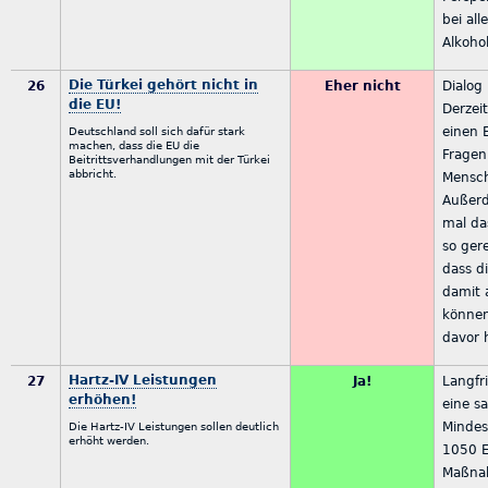
bei al
Alkohol
Die Türkei gehört nicht in
26
Eher nicht
Dialog 
die EU!
Derzei
einen E
Deutschland soll sich dafür stark
machen, dass die EU die
Fragen
Beitrittsverhandlungen mit der Türkei
abbricht.
Mensch
Außerd
mal da
so ger
dass d
damit 
können
davor 
Hartz-IV Leistungen
27
Ja!
Langfri
erhöhen!
eine sa
Mindes
Die Hartz-IV Leistungen sollen deutlich
erhöht werden.
1050 E
Maßnah