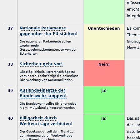
müsse
erhöht
integri
Nationale Parlamente
37
Unentschieden
Es kom
gegenüber der EU stärken!
Theme
Grundg
Die nationalen Parlamente sollen
wieder mehr
klare 
Gesetzgebungskompetenzen von der
EU erhalten.
Sicherheit geht vor!
38
Nein!
Die Möglichkeit, Terroranschläge zu
verhindern, rechtfertigt die anlasslose
Überwachung von Kommunikation.
Auslandseinsätze der
39
Ja!
Bundeswehr stoppen!
Die Bundeswehr sollte üblicherweise
nicht im Ausland eingesetzt werden.
Billigarbeit durch
40
Ja!
Das is
Werkverträge verbieten!
der Lo
natürli
Der Gesetzgeber soll dem Trend zu
Lohndumping durch Werkverträge
beschl
einen Riegel vorschieben.