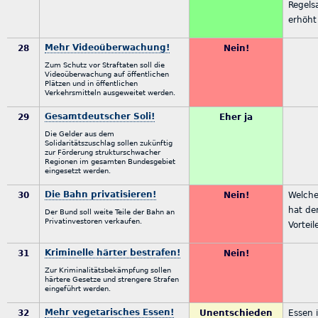
Regels
erhöht
Mehr Videoüberwachung!
28
Nein!
Zum Schutz vor Straftaten soll die
Videoüberwachung auf öffentlichen
Plätzen und in öffentlichen
Verkehrsmitteln ausgeweitet werden.
Gesamtdeutscher Soli!
29
Eher ja
Die Gelder aus dem
Solidaritätszuschlag sollen zukünftig
zur Förderung strukturschwacher
Regionen im gesamten Bundesgebiet
eingesetzt werden.
Die Bahn privatisieren!
30
Nein!
Welche
hat de
Der Bund soll weite Teile der Bahn an
Privatinvestoren verkaufen.
Vortei
Kriminelle härter bestrafen!
31
Nein!
Zur Kriminalitätsbekämpfung sollen
härtere Gesetze und strengere Strafen
eingeführt werden.
Mehr vegetarisches Essen!
32
Unentschieden
Essen i