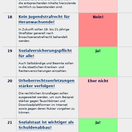
die entsprechenden Inhalte hierzulande
rechtlich zu beanstanden sind.
Kein Jugendstrafrecht für
18
Nein!
Heranwachsende!
In Zukunft sollen 18- bis 21-jährige
Straftäter generell nach
Erwachsenenstrafrecht behandelt
werden.
Sozialversicherungspflicht
19
Ja!
für alle!
Auch Selbständige und Beamte sollen
in die staatlichen Kranken- und
Rentenversicherungen einzahlen.
Urheberrechtsverletzungen
20
Eher nicht
stärker verfolgen!
Die rechtlichen Grundlagen sollen
ausgeweitet werden, um zum Beispiel
stärker gegen Tauschbörsen und
Downloadplattformen im Internet
sowie gegen deren Nutzer vorgehen zu
können.
Sozialstaat ist wichtiger als
21
Ja!
Schuldenabbau!