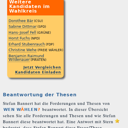
Weitere
Kandidaten im
Wahlkreis
Dorothee Bär
(CSU)
Sabine Dittmar
(SPD)
Hans-Josef Fell
(GRÜNE)
Horst Fuchs
(NPD)
Erhard Stubenrauch
(FDP)
Christine Wehe
(FREIE WÄHLER)
Benjamin Raimund
Wildenauer
(PIRATEN)
Jetzt Vergleichen
Kandidaten Einladen
Beantwortung der Thesen
Stefan Bannert hat die Forderungen und Thesen von
beantwortet. In dieser Übersicht
WEN W
Ä
HLEN
?
sehen Sie alle Forderungen und Thesen und wie Stefan
Bannert diese beantwortet hat. Eine Antwort mit Stern
bedeutet, dass Stefan Bannert diese Frage/These