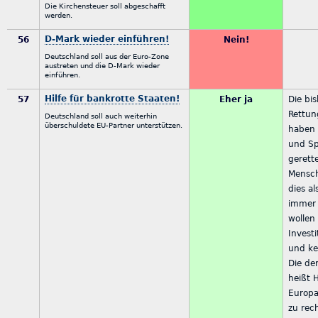
Die Kirchensteuer soll abgeschafft
werden.
D-Mark wieder einführen!
56
Nein!
Deutschland soll aus der Euro-Zone
austreten und die D-Mark wieder
einführen.
Hilfe für bankrotte Staaten!
57
Eher ja
Die bi
Rettu
Deutschland soll auch weiterhin
überschuldete EU-Partner unterstützen.
haben 
und Sp
gerett
Mensch
dies al
immer 
wollen
Invest
und ke
Die der
heißt H
Europa
zu rec