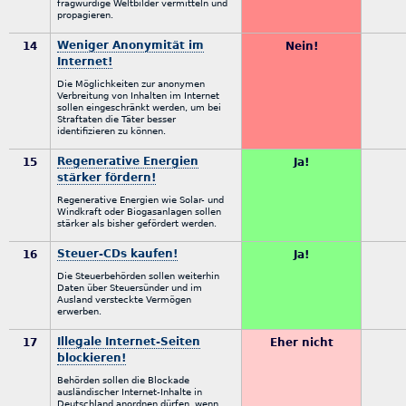
fragwürdige Weltbilder vermitteln und
propagieren.
Weniger Anonymität im
14
Nein!
Internet!
Die Möglichkeiten zur anonymen
Verbreitung von Inhalten im Internet
sollen eingeschränkt werden, um bei
Straftaten die Täter besser
identifizieren zu können.
Regenerative Energien
15
Ja!
stärker fördern!
Regenerative Energien wie Solar- und
Windkraft oder Biogasanlagen sollen
stärker als bisher gefördert werden.
Steuer-CDs kaufen!
16
Ja!
Die Steuerbehörden sollen weiterhin
Daten über Steuersünder und im
Ausland versteckte Vermögen
erwerben.
Illegale Internet-Seiten
17
Eher nicht
blockieren!
Behörden sollen die Blockade
ausländischer Internet-Inhalte in
Deutschland anordnen dürfen, wenn