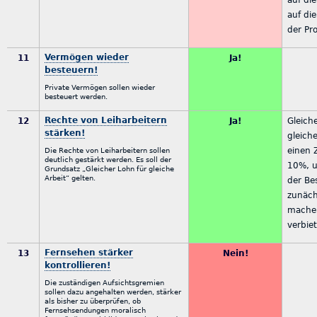
auf di
der Pr
Vermögen wieder
11
Ja!
besteuern!
Private Vermögen sollen wieder
besteuert werden.
Rechte von Leiharbeitern
12
Ja!
Gleich
stärken!
gleiche
einen 
Die Rechte von Leiharbeitern sollen
deutlich gestärkt werden. Es soll der
10%, u
Grundsatz „Gleicher Lohn für gleiche
Arbeit“ gelten.
der Be
zunäch
mache
verbie
Fernsehen stärker
13
Nein!
kontrollieren!
Die zuständigen Aufsichtsgremien
sollen dazu angehalten werden, stärker
als bisher zu überprüfen, ob
Fernsehsendungen moralisch