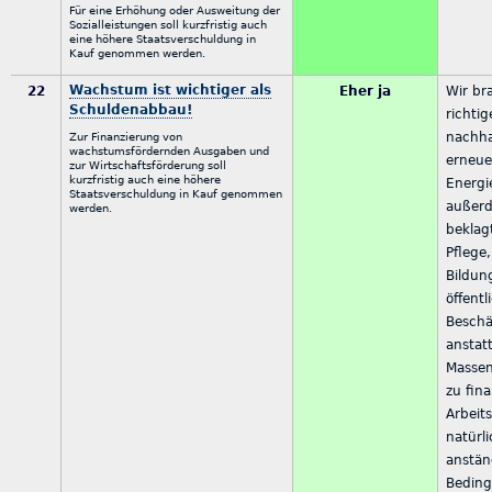
Für eine Erhöhung oder Ausweitung der
Sozialleistungen soll kurzfristig auch
eine höhere Staatsverschuldung in
Kauf genommen werden.
Wachstum ist wichtiger als
22
Eher ja
Wir br
Schuldenabbau!
richti
nachha
Zur Finanzierung von
wachstumsfördernden Ausgaben und
erneue
zur Wirtschaftsförderung soll
kurzfristig auch eine höhere
Energi
Staatsverschuldung in Kauf genommen
außerd
werden.
beklag
Pflege
Bildun
öffentl
Beschä
anstat
Massen
zu fina
Arbeits
natürl
anstän
Beding