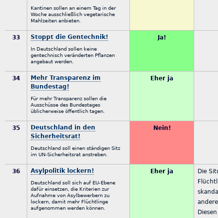
Kantinen sollen an einem Tag in der
Woche ausschließlich vegetarische
Mahlzeiten anbieten.
Stoppt die Gentechnik!
33
Ja!
In Deutschland sollen keine
gentechnisch veränderten Pflanzen
angebaut werden.
Mehr Transparenz im
34
Eher ja
Bundestag!
Für mehr Transparenz sollen die
Ausschüsse des Bundestages
üblicherweise öffentlich tagen.
Deutschland in den
35
Nein!
Sicherheitsrat!
Deutschland soll einen ständigen Sitz
im UN-Sicherheitsrat anstreben.
Asylpolitik lockern!
36
Eher ja
Die Si
Flüchtl
Deutschland soll sich auf EU-Ebene
dafür einsetzen, die Kriterien zur
skanda
Aufnahme von Asylbewerbern zu
andere 
lockern, damit mehr Flüchtlinge
aufgenommen werden können.
Diese