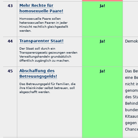
Mehr Rechte für
43
Ja!
homosexuelle Paare!
Homosexuelle Paare sollen
heterosexuellen Paaren in jeder
Hinsicht rechtlich gleichgestellt
werden.
Transparenter Staat!
44
Ja!
Demokr
Der Staat soll durch ein
Transparenzgesetz gezwungen werden
Verwaltungshandeln grundsätzlich
öffentlich zugänglich zu machen.
Abschaffung des
45
Ja!
Das Be
Betreuungsgelds!
eine B
nicht 
Das Betreuungsgeld für Familien, die
ihre Kleinkinder selbst betreuen, soll
genom
abgeschafft werden.
des St
Behind
bunde
Kitaau
gegen
Chance