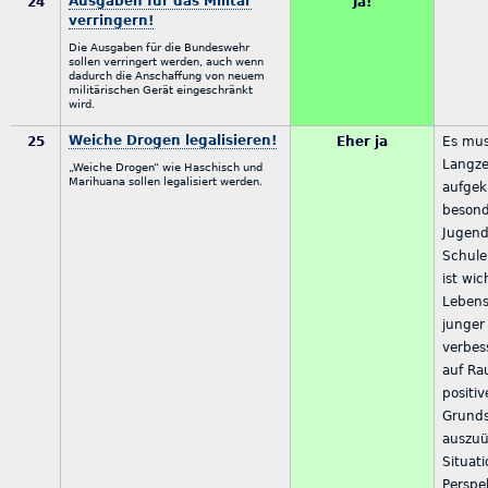
Ausgaben für das Militär
24
Ja!
verringern!
Die Ausgaben für die Bundeswehr
sollen verringert werden, auch wenn
dadurch die Anschaffung von neuem
militärischen Gerät eingeschränkt
wird.
Weiche Drogen legalisieren!
25
Eher ja
Es mus
Langze
„Weiche Drogen“ wie Haschisch und
Marihuana sollen legalisiert werden.
aufgek
besond
Jugend
Schule
ist wic
Lebens
junger
verbes
auf Ra
positi
Grund
auszuü
Situat
Perspek