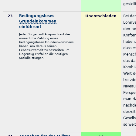
gestel
Bedingungsloses
23
Unentschieden
Bei der
Grundeinkommen
Lohnve
einführen!
den ne
Jeder Bürger soll Anspruch auf die
Kräfte
monatliche Zahlung eines
haben,
bedingungslosen Grundeinkommens
haben, um daraus seinen
dass e
Lebensunterhalt zu bestreiten. Im
Gegenzug entfallen die heutigen
Mensch
Sozialleistungen.
das da
Kombil
Wert d
trotzd
Niveau 
Perspe
man d
nachde
derzeit
Gesell
so weit