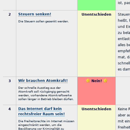
ist, pa
Steuern senken!
2
Unentschieden
Steuer
heißt,
Die Steuern sollen gesenkt werden.
und Ei
zu bela
entlast
alles b
empfeh
mat, d
schnel
es dam
Wir brauchen Atomkraft!
3
Nein!
Der schnelle Ausstieg aus der
Atomkraft soll rückgängig gemacht
werden, vorhandene Atomkraftwerke
sollen länger in Betrieb bleiben dürfen.
Das Internet darf kein
4
Unentschieden
Keine R
rechtsfreier Raum sein!
aber a
mit ei
Die Freiheitsrechte im Internet müssen
eingeschränkt werden, um die
Freihei
Bevölkerung vor Kriminalität zu