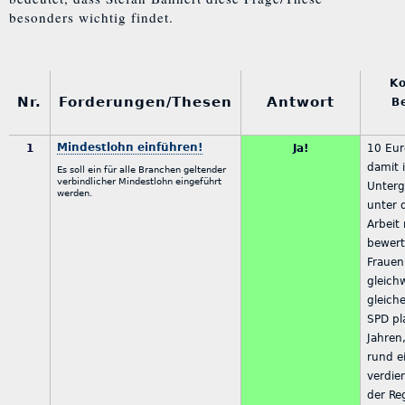
besonders wichtig findet.
K
Nr.
Forderungen/Thesen
Antwort
B
Mindestlohn einführen!
1
Ja!
10 Eur
damit i
Es soll ein für alle Branchen geltender
verbindlicher Mindestlohn eingeführt
Unterg
werden.
unter 
Arbeit
bewert
Frauen
gleich
gleich
SPD pla
Jahren
rund e
verdie
der Re