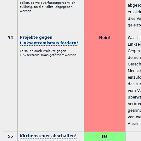
sollen, so weit verfassungsrechtlich
abgesc
zulässig, an die Polizei abgegeben
werden.
ersatz
dies V
geleist
Projekte gegen
54
Nein!
Was is
Linksextremismus fördern!
Linkse
Gegen 
Es sollen auch Projekte gegen
Linksextremismus gefördert werden.
demons
Gerech
Mensch
einzuf
das tu
vom Ve
überwa
Verbr
geahnd
von we
Ausric
Kirchensteuer abschaffen!
55
Ja!