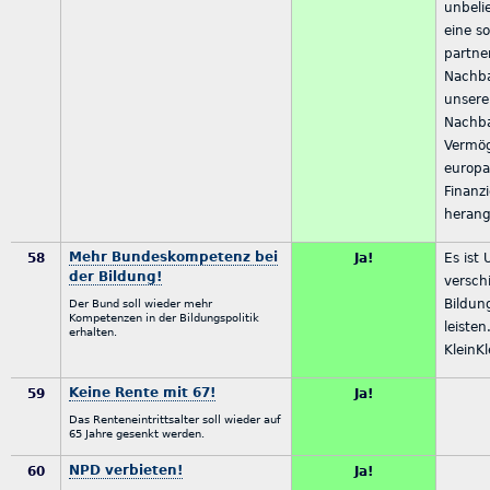
unbeli
eine s
partne
Nachba
unsere
Nachba
Vermö
europa
Finanz
herang
Mehr Bundeskompetenz bei
58
Ja!
Es ist 
der Bildung!
versch
Bildun
Der Bund soll wieder mehr
Kompetenzen in der Bildungspolitik
leisten
erhalten.
KleinKl
Keine Rente mit 67!
59
Ja!
Das Renteneintrittsalter soll wieder auf
65 Jahre gesenkt werden.
NPD verbieten!
60
Ja!