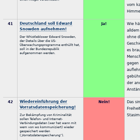
vom ka
Himmel
Deutschland soll Edward
41
Ja!
Wie hä
Snowden aufnehmen!
alldem 
ohne d
Der Whistleblower Edward Snowden,
der Details über die US-
Geschi
Überwachungsprogramme enthüllt hat,
soll in der Bundesrepublik
es bra
aufgenommen werden.
Mensch
gegen 
aufleh
gebührt
der an
Anstän
Wiedereinführung der
42
Nein!
Das si
Vorratsdatenspeicherung!
Freihei
Stasim
Zur Bekämpfung von Kriminalität
sollen Telefon- und Internet-
Verbindungsdaten (wer hat wann mit
wem von wo kommuniziert) wieder
gespeichert werden
(„Vorratsdatenspeicherung“).