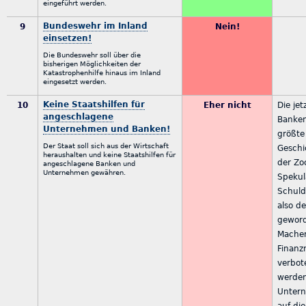
eingeführt werden.
Bundeswehr im Inland
9
Nein!
einsetzen!
Die Bundeswehr soll über die
bisherigen Möglichkeiten der
Katastrophenhilfe hinaus im Inland
eingesetzt werden.
Keine Staatshilfen für
10
Eher nicht
Die jet
angeschlagene
Banken
Unternehmen und Banken!
größte
Der Staat soll sich aus der Wirtschaft
Geschi
heraushalten und keine Staatshilfen für
der Zo
angeschlagene Banken und
Unternehmen gewähren.
Spekul
Schuld
also de
geword
Machen
Finanz
verbot
werden
Unter
auf di