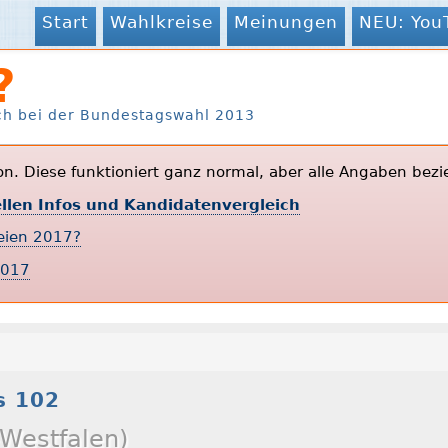
Start
Wahlkreise
Meinungen
NEU: You
?
ch bei der Bundestagswahl 2013
ion. Diese funktioniert ganz normal, aber alle Angaben bezi
ellen Infos und Kandidatenvergleich
teien 2017?
2017
s 102
-Westfalen)