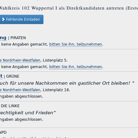
Wahlkreis 102 Wuppertal I als Direktkandidaten antreten (Erst
Fehlende Einladen
ing
| PIRATEN
r keine Angaben gemacht,
bitten Sie ihn, teilzunehmen
.
te Nordrhein-Westfalen
, Listenplatz 5.
r keine Angaben gemacht,
bitten Sie ihn, teilzunehmen
.
t
| GRÜNE
auch für unsere Nachkommen ein gastlicher Ort bleiben! “
te Nordrhein-Westfalen
, Listenplatz 18.
ingaben abgeschlossen.
 DIE LINKE
rechtigkeit und Frieden“
ingaben abgeschlossen.
NPD