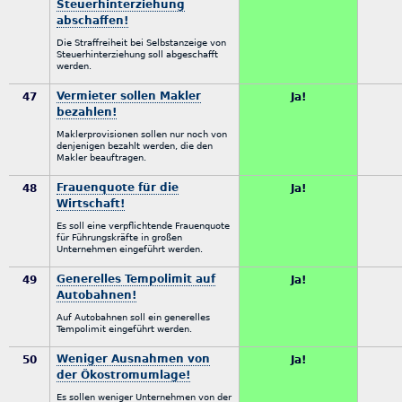
Steuerhinterziehung
abschaffen!
Die Straffreiheit bei Selbstanzeige von
Steuerhinterziehung soll abgeschafft
werden.
Vermieter sollen Makler
47
Ja!
bezahlen!
Maklerprovisionen sollen nur noch von
denjenigen bezahlt werden, die den
Makler beauftragen.
Frauenquote für die
48
Ja!
Wirtschaft!
Es soll eine verpflichtende Frauenquote
für Führungskräfte in großen
Unternehmen eingeführt werden.
Generelles Tempolimit auf
49
Ja!
Autobahnen!
Auf Autobahnen soll ein generelles
Tempolimit eingeführt werden.
Weniger Ausnahmen von
50
Ja!
der Ökostromumlage!
Es sollen weniger Unternehmen von der