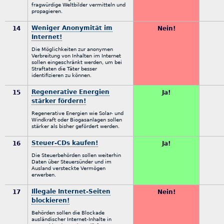
fragwürdige Weltbilder vermitteln und
propagieren.
Weniger Anonymität im
14
Nein!
Internet!
Die Möglichkeiten zur anonymen
Verbreitung von Inhalten im Internet
sollen eingeschränkt werden, um bei
Straftaten die Täter besser
identifizieren zu können.
Regenerative Energien
15
Ja!
stärker fördern!
Regenerative Energien wie Solar- und
Windkraft oder Biogasanlagen sollen
stärker als bisher gefördert werden.
Steuer-CDs kaufen!
16
Ja!
Die Steuerbehörden sollen weiterhin
Daten über Steuersünder und im
Ausland versteckte Vermögen
erwerben.
Illegale Internet-Seiten
17
Nein!
blockieren!
Behörden sollen die Blockade
ausländischer Internet-Inhalte in