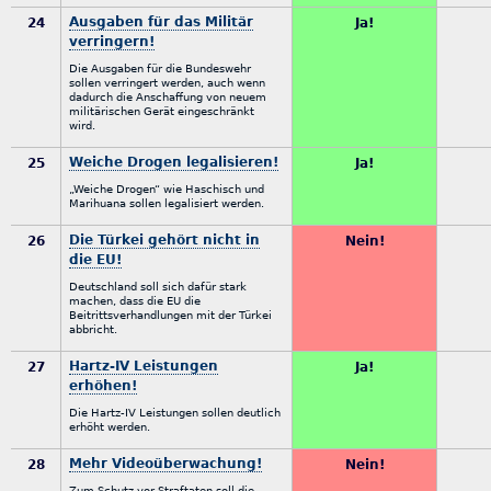
Ausgaben für das Militär
24
Ja!
verringern!
Die Ausgaben für die Bundeswehr
sollen verringert werden, auch wenn
dadurch die Anschaffung von neuem
militärischen Gerät eingeschränkt
wird.
Weiche Drogen legalisieren!
25
Ja!
„Weiche Drogen“ wie Haschisch und
Marihuana sollen legalisiert werden.
Die Türkei gehört nicht in
26
Nein!
die EU!
Deutschland soll sich dafür stark
machen, dass die EU die
Beitrittsverhandlungen mit der Türkei
abbricht.
Hartz-IV Leistungen
27
Ja!
erhöhen!
Die Hartz-IV Leistungen sollen deutlich
erhöht werden.
Mehr Videoüberwachung!
28
Nein!
Zum Schutz vor Straftaten soll die