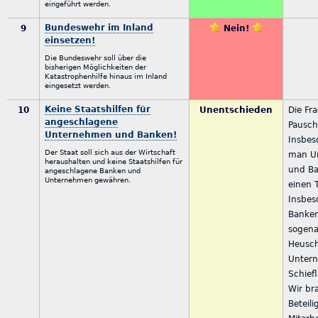
eingeführt werden.
Bundeswehr im Inland
9
Nein!
einsetzen!
Die Bundeswehr soll über die
bisherigen Möglichkeiten der
Katastrophenhilfe hinaus im Inland
eingesetzt werden.
Keine Staatshilfen für
10
Unentschieden
Die Fra
angeschlagene
Pausch
Unternehmen und Banken!
Insbes
Der Staat soll sich aus der Wirtschaft
man U
heraushalten und keine Staatshilfen für
und Ba
angeschlagene Banken und
Unternehmen gewähren.
einen 
Insbes
Banke
sogen
Heusch
Untern
Schief
Wir br
Beteil