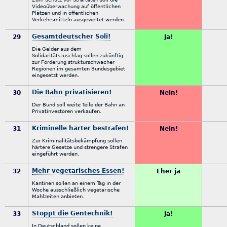
Videoüberwachung auf öffentlichen
Plätzen und in öffentlichen
Verkehrsmitteln ausgeweitet werden.
Gesamtdeutscher Soli!
29
Ja!
Die Gelder aus dem
Solidaritätszuschlag sollen zukünftig
zur Förderung strukturschwacher
Regionen im gesamten Bundesgebiet
eingesetzt werden.
Die Bahn privatisieren!
30
Nein!
Der Bund soll weite Teile der Bahn an
Privatinvestoren verkaufen.
Kriminelle härter bestrafen!
31
Nein!
Zur Kriminalitätsbekämpfung sollen
härtere Gesetze und strengere Strafen
eingeführt werden.
Mehr vegetarisches Essen!
32
Eher ja
Kantinen sollen an einem Tag in der
Woche ausschließlich vegetarische
Mahlzeiten anbieten.
Stoppt die Gentechnik!
33
Ja!
In Deutschland sollen keine