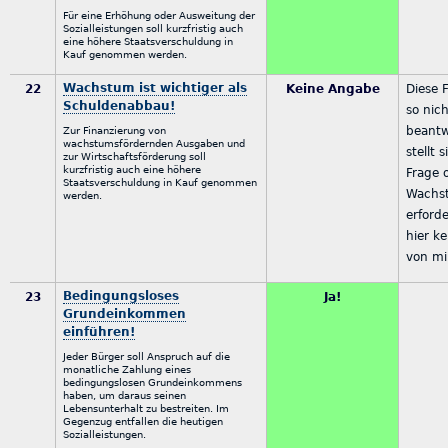
Für eine Erhöhung oder Ausweitung der
Sozialleistungen soll kurzfristig auch
eine höhere Staatsverschuldung in
Kauf genommen werden.
Wachstum ist wichtiger als
22
Keine Angabe
Diese 
Schuldenabbau!
so nic
beantw
Zur Finanzierung von
wachstumsfördernden Ausgaben und
stellt 
zur Wirtschaftsförderung soll
kurzfristig auch eine höhere
Frage 
Staatsverschuldung in Kauf genommen
Wachs
werden.
erforde
hier k
von mi
Bedingungsloses
23
Ja!
Grundeinkommen
einführen!
Jeder Bürger soll Anspruch auf die
monatliche Zahlung eines
bedingungslosen Grundeinkommens
haben, um daraus seinen
Lebensunterhalt zu bestreiten. Im
Gegenzug entfallen die heutigen
Sozialleistungen.