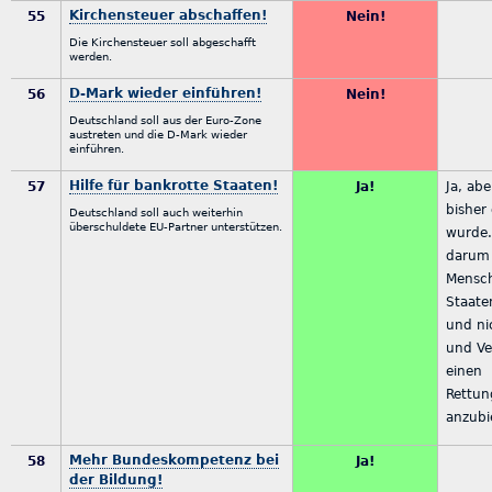
Kirchensteuer abschaffen!
55
Nein!
Die Kirchensteuer soll abgeschafft
werden.
D-Mark wieder einführen!
56
Nein!
Deutschland soll aus der Euro-Zone
austreten und die D-Mark wieder
einführen.
Hilfe für bankrotte Staaten!
57
Ja!
Ja, abe
bisher
Deutschland soll auch weiterhin
überschuldete EU-Partner unterstützen.
wurde.
darum
Mensch
Staate
und ni
und V
einen
Rettun
anzubi
Mehr Bundeskompetenz bei
58
Ja!
der Bildung!