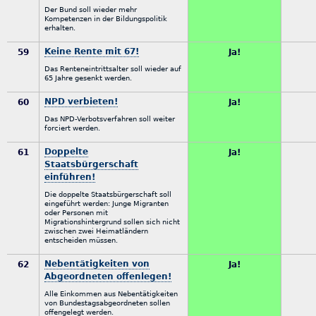
Der Bund soll wieder mehr
Kompetenzen in der Bildungspolitik
erhalten.
Keine Rente mit 67!
59
Ja!
Das Renteneintrittsalter soll wieder auf
65 Jahre gesenkt werden.
NPD verbieten!
60
Ja!
Das NPD-Verbotsverfahren soll weiter
forciert werden.
Doppelte
61
Ja!
Staatsbürgerschaft
einführen!
Die doppelte Staatsbürgerschaft soll
eingeführt werden: Junge Migranten
oder Personen mit
Migrationshintergrund sollen sich nicht
zwischen zwei Heimatländern
entscheiden müssen.
Nebentätigkeiten von
62
Ja!
Abgeordneten offenlegen!
Alle Einkommen aus Nebentätigkeiten
von Bundestagsabgeordneten sollen
offengelegt werden.