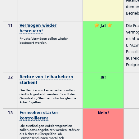
Mitarb
dem er
Betrie
Vermögen wieder
11
Ja!
Die Fr
besteuern!
Vermög
nicht 
Private Vermögen sollen wieder
besteuert werden.
Ein/Zw
Es soll
ausrei
Freigr
Rechte von Leiharbeitern
12
Ja!
stärken!
Die Rechte von Leiharbeitern sollen
deutlich gestärkt werden. Es soll der
Grundsatz „Gleicher Lohn für gleiche
Arbeit“ gelten.
Fernsehen stärker
13
Nein!
kontrollieren!
Die zuständigen Aufsichtsgremien
sollen dazu angehalten werden, stärker
als bisher zu überprüfen, ob
Fernsehsendungen moralisch