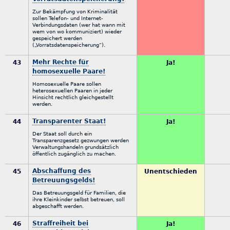
Zur Bekämpfung von Kriminalität
sollen Telefon- und Internet-
Verbindungsdaten (wer hat wann mit
wem von wo kommuniziert) wieder
gespeichert werden
(„Vorratsdatenspeicherung“).
Mehr Rechte für
43
Ja!
homosexuelle Paare!
Homosexuelle Paare sollen
heterosexuellen Paaren in jeder
Hinsicht rechtlich gleichgestellt
werden.
Transparenter Staat!
44
Ja!
Der Staat soll durch ein
Transparenzgesetz gezwungen werden
Verwaltungshandeln grundsätzlich
öffentlich zugänglich zu machen.
Abschaffung des
45
Unentschieden
Betreuungsgelds!
Das Betreuungsgeld für Familien, die
ihre Kleinkinder selbst betreuen, soll
abgeschafft werden.
Straffreiheit bei
46
Ja!