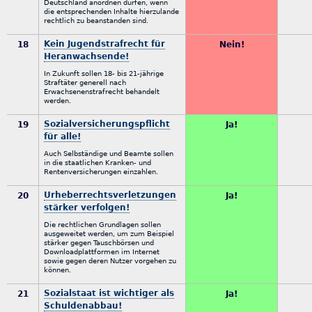
Deutschland anordnen dürfen, wenn
die entsprechenden Inhalte hierzulande
rechtlich zu beanstanden sind.
Kein Jugendstrafrecht für
18
Nein!
Heranwachsende!
In Zukunft sollen 18- bis 21-jährige
Straftäter generell nach
Erwachsenenstrafrecht behandelt
werden.
Sozialversicherungspflicht
19
Ja!
für alle!
Auch Selbständige und Beamte sollen
in die staatlichen Kranken- und
Rentenversicherungen einzahlen.
Urheberrechtsverletzungen
20
Ja!
stärker verfolgen!
Die rechtlichen Grundlagen sollen
ausgeweitet werden, um zum Beispiel
stärker gegen Tauschbörsen und
Downloadplattformen im Internet
sowie gegen deren Nutzer vorgehen zu
können.
Sozialstaat ist wichtiger als
21
Ja!
Schuldenabbau!