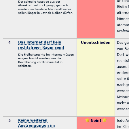
unkont
Der schnelle Ausstieg aus der
Atomkraft soll rückgängig gemacht
Risiko 
werden, vorhandene Atomkraftwerke
Altern
sollen länger in Betrieb bleiben dürfen.
können
atomar
Kraftw
Das Internet darf kein
4
Unentschieden
Das ga
rechtsfreier Raum sein!
von Re
Dort w
Die Freiheitsrechte im Internet müssen
eingeschränkt werden, um die
rechts
Bevölkerung vor Kriminalität zu
schützen.
ausnu
Andere
sollte 
nachg
werden
Meinun
nicht 
werde
Keine weiteren
5
Nein!
Jede A
Anstrengungen im
im Kli