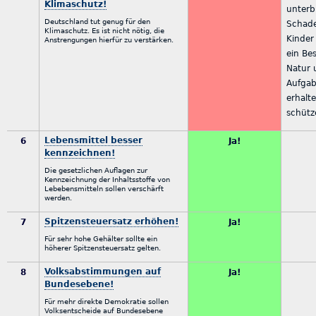
Klimaschutz!
unterb
Deutschland tut genug für den
Schade
Klimaschutz. Es ist nicht nötig, die
Kinder 
Anstrengungen hierfür zu verstärken.
ein Bes
Natur 
Aufgab
erhalt
schütz
Lebensmittel besser
6
Ja!
kennzeichnen!
Die gesetzlichen Auflagen zur
Kennzeichnung der Inhaltsstoffe von
Lebebensmitteln sollen verschärft
werden.
Spitzensteuersatz erhöhen!
7
Ja!
Für sehr hohe Gehälter sollte ein
höherer Spitzensteuersatz gelten.
Volksabstimmungen auf
8
Ja!
Bundesebene!
Für mehr direkte Demokratie sollen
Volksentscheide auf Bundesebene