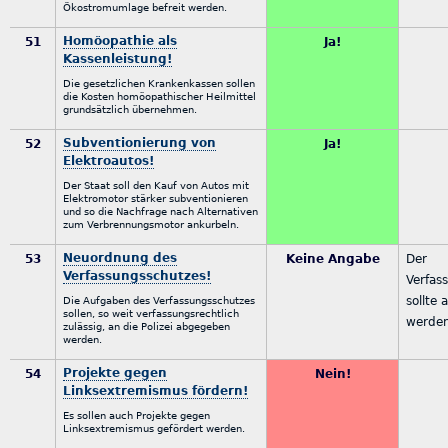
Ökostromumlage befreit werden.
Homöopathie als
51
Ja!
Kassenleistung!
Die gesetzlichen Krankenkassen sollen
die Kosten homöopathischer Heilmittel
grundsätzlich übernehmen.
Subventionierung von
52
Ja!
Elektroautos!
Der Staat soll den Kauf von Autos mit
Elektromotor stärker subventionieren
und so die Nachfrage nach Alternativen
zum Verbrennungsmotor ankurbeln.
Neuordnung des
53
Keine Angabe
Der
Verfassungsschutzes!
Verfas
sollte 
Die Aufgaben des Verfassungsschutzes
sollen, so weit verfassungsrechtlich
werde
zulässig, an die Polizei abgegeben
werden.
Projekte gegen
54
Nein!
Linksextremismus fördern!
Es sollen auch Projekte gegen
Linksextremismus gefördert werden.