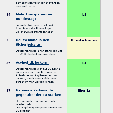
gentechnisch veränderten Pflanzen
angebaut werden.
Mehr Transparenz im
34
Ja!
Bundestag!
Für mehr Transparenz sollen die
Ausschüsse des Bundestages
üblicherweise öffentlich tagen.
Deutschland in den
35
Unentschieden
Sicherheitsrat!
Deutschland soll einen ständigen Sitz
im UN-Sicherheitsrat anstreben.
Asylpolitik lockern!
36
Ja!
Deutschland soll sich auf EU-Ebene
dafür einsetzen, die Kriterien zur
Aufnahme von Asylbewerbern zu
lockern, damit mehr Flüchtlinge
aufgenommen werden können.
Nationale Parlamente
37
Eher ja
gegenüber der EU stärken!
Die nationalen Parlamente sollen
wieder mehr
Gesetzgebungskompetenzen von der
EU erhalten.