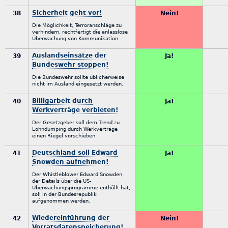
Sicherheit geht vor!
38
Nein!
Die Möglichkeit, Terroranschläge zu
verhindern, rechtfertigt die anlasslose
Überwachung von Kommunikation.
Auslandseinsätze der
39
Ja!
Bundeswehr stoppen!
Die Bundeswehr sollte üblicherweise
nicht im Ausland eingesetzt werden.
Billigarbeit durch
40
Ja!
Werkverträge verbieten!
Der Gesetzgeber soll dem Trend zu
Lohndumping durch Werkverträge
einen Riegel vorschieben.
Deutschland soll Edward
41
Ja!
Snowden aufnehmen!
Der Whistleblower Edward Snowden,
der Details über die US-
Überwachungsprogramme enthüllt hat,
soll in der Bundesrepublik
aufgenommen werden.
Wiedereinführung der
42
Nein!
Vorratsdatenspeicherung!