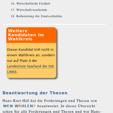
Wirtschaftliche Freiheit
Wirtschaftswachstum
Reduzierung der Staatsschulden
Weitere
Kandidaten im
Wahlkreis
Dieser Kandidat tritt nicht in
einem Wahlkreis an, sondern
nur auf Platz 4 der
Landesliste Saarland der DIE
LINKE
.
Beantwortung der Thesen
Hans-Kurt Hill hat die Forderungen und Thesen von
beantwortet. In dieser Übersicht
WEN W
Ä
HLEN
?
sehen Sie alle Forderungen und Thesen und wie Hans-