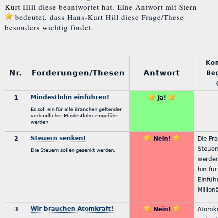
Kurt Hill diese beantwortet hat. Eine Antwort mit Stern
bedeutet, dass Hans-Kurt Hill diese Frage/These
besonders wichtig findet.
Ko
Nr.
Forderungen/Thesen
Antwort
Be
Mindestlohn einführen!
1
Ja!
Es soll ein für alle Branchen geltender
verbindlicher Mindestlohn eingeführt
werden.
Steuern senken!
2
Nein!
Die Fr
Steuer
Die Steuern sollen gesenkt werden.
werden
bin für
Einfüh
Million
Wir brauchen Atomkraft!
3
Nein!
Atomkr