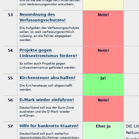
und so die Nachfrage nach Alternativen
zum Verbrennungsmotor ankurbeln.
Neuordnung des
53
Nein!
Verfassungsschutzes!
Die Aufgaben des Verfassungsschutzes
sollen, so weit verfassungsrechtlich
zulässig, an die Polizei abgegeben
werden.
Projekte gegen
54
Nein!
Linksextremismus fördern!
Es sollen auch Projekte gegen
Linksextremismus gefördert werden.
Kirchensteuer abschaffen!
55
Ja!
Die Kirchensteuer soll abgeschafft
werden.
D-Mark wieder einführen!
56
Nein!
Deutschland soll aus der Euro-Zone
austreten und die D-Mark wieder
einführen.
Hilfe für bankrotte Staaten!
57
Eher ja
DIE LI
Rettu
Deutschland soll auch weiterhin
überschuldete EU-Partner unterstützen.