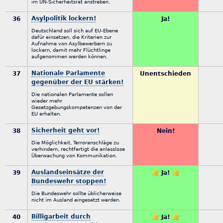
im UN-Sicherheitsrat anstreben.
Asylpolitik lockern!
36
Ja!
Deutschland soll sich auf EU-Ebene
dafür einsetzen, die Kriterien zur
Aufnahme von Asylbewerbern zu
lockern, damit mehr Flüchtlinge
aufgenommen werden können.
Nationale Parlamente
37
Unentschieden
gegenüber der EU stärken!
Die nationalen Parlamente sollen
wieder mehr
Gesetzgebungskompetenzen von der
EU erhalten.
Sicherheit geht vor!
38
Nein!
Die Möglichkeit, Terroranschläge zu
verhindern, rechtfertigt die anlasslose
Überwachung von Kommunikation.
Auslandseinsätze der
39
Ja!
Bundeswehr stoppen!
Die Bundeswehr sollte üblicherweise
nicht im Ausland eingesetzt werden.
Billigarbeit durch
40
Ja!