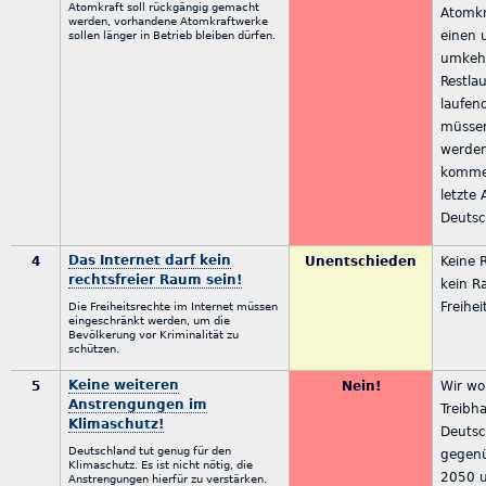
Atomkraft soll rückgängig gemacht
Atomkr
werden, vorhandene Atomkraftwerke
einen 
sollen länger in Betrieb bleiben dürfen.
umkehr
Restla
laufen
müssen
werden
komme
letzte
Deutsc
Das Internet darf kein
4
Unentschieden
Keine 
rechtsfreier Raum sein!
kein R
Freihe
Die Freiheitsrechte im Internet müssen
eingeschränkt werden, um die
Bevölkerung vor Kriminalität zu
schützen.
Keine weiteren
5
Nein!
Wir wo
Anstrengungen im
Treibh
Klimaschutz!
Deutsc
Deutschland tut genug für den
gegenü
Klimaschutz. Es ist nicht nötig, die
2050 
Anstrengungen hierfür zu verstärken.