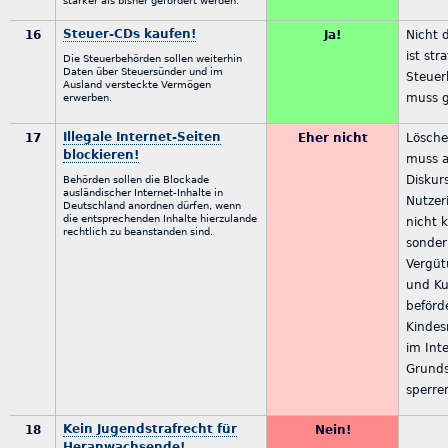
stärker als bisher gefördert werden.
Steuer-CDs kaufen!
16
Ja!
Nicht 
ist str
Die Steuerbehörden sollen weiterhin
Daten über Steuersünder und im
Steuer
Ausland versteckte Vermögen
muss g
erwerben.
Illegale Internet-Seiten
17
Eher nicht
Lösche
blockieren!
muss al
Diskur
Behörden sollen die Blockade
ausländischer Internet-Inhalte in
Nutzer
Deutschland anordnen dürfen, wenn
die entsprechenden Inhalte hierzulande
nicht k
rechtlich zu beanstanden sind.
sonder
Vergüt
und Ku
beförd
Kindes
im Int
Grunds
sperre
Kein Jugendstrafrecht für
18
Nein!
Heranwachsende!