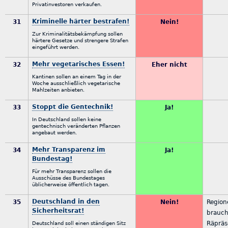
Privatinvestoren verkaufen.
Kriminelle härter bestrafen!
31
Nein!
Zur Kriminalitätsbekämpfung sollen
härtere Gesetze und strengere Strafen
eingeführt werden.
Mehr vegetarisches Essen!
32
Eher nicht
Kantinen sollen an einem Tag in der
Woche ausschließlich vegetarische
Mahlzeiten anbieten.
Stoppt die Gentechnik!
33
Ja!
In Deutschland sollen keine
gentechnisch veränderten Pflanzen
angebaut werden.
Mehr Transparenz im
34
Ja!
Bundestag!
Für mehr Transparenz sollen die
Ausschüsse des Bundestages
üblicherweise öffentlich tagen.
Deutschland in den
35
Nein!
Region
Sicherheitsrat!
brauch
Räpräs
Deutschland soll einen ständigen Sitz