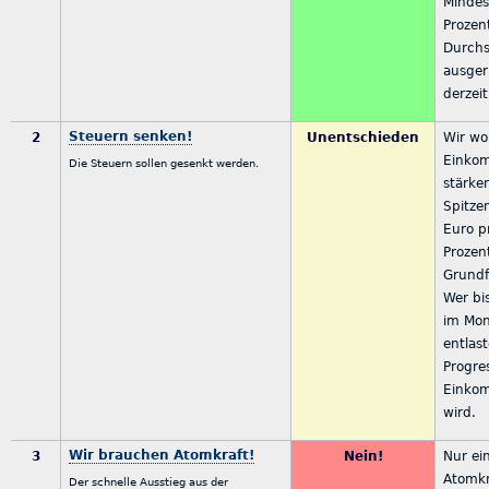
Mindes
Prozen
Durchs
ausger
derzei
Steuern senken!
2
Unentschieden
Wir wo
Einkom
Die Steuern sollen gesenkt werden.
stärke
Spitze
Euro p
Prozen
Grundf
Wer bi
im Mon
entlast
Progres
Einkom
wird.
Wir brauchen Atomkraft!
3
Nein!
Nur ei
Atomkr
Der schnelle Ausstieg aus der