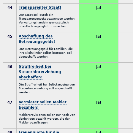
Transparenter Staat!
44
Ja!
Der Staat soll durch ein
Transparenzgesetz gezwungen werden
Verwaltungshandeln grundsätzlich
öffentlich zugänglich zu machen.
Abschaffung des
45
Ja!
Betreuungsgelds!
Das Betreuungsgeld für Familien, die
ihre Kleinkinder selbst betreuen, soll
abgeschafft werden.
Straffreiheit bei
46
Ja!
Steuerhinterziehung
abschaffen!
Die Straffreiheit bei Selbstanzeige von
Steuerhinterziehung soll abgeschafft
werden.
Vermieter sollen Makler
47
Ja!
bezahlen!
Maklerprovisionen sollen nur noch von
denjenigen bezahlt werden, die den
Makler beauftragen.
Frauenquote für die
48
Ja!