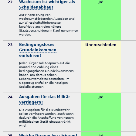
Wachstum ist wichtiger als
22
Ja!
Schuldenabbau!
Zur Finanzierung von
wachstumsfördernden Ausgaben und
zur Wirtschaftsförderung soll
kurzfristig auch eine höhere
Staatsverschuldung in Kauf genommen
werden.
Bedingungsloses
23
Unentschieden
Grundeinkommen
einführen!
Jeder Bürger soll Anspruch auf die
monatliche Zahlung eines
bedingungslosen Grundeinkommens
haben, um daraus seinen
Lebensunterhalt zu bestreiten. Im
Gegenzug entfallen die heutigen
Sozialleistungen.
Ausgaben für das Militär
24
Ja!
verringern!
Die Ausgaben für die Bundeswehr
sollen verringert werden, auch wenn
dadurch die Anschaffung von neuem
militärischen Gerät eingeschränkt
wird.
Weiche Drogen legalisieren!