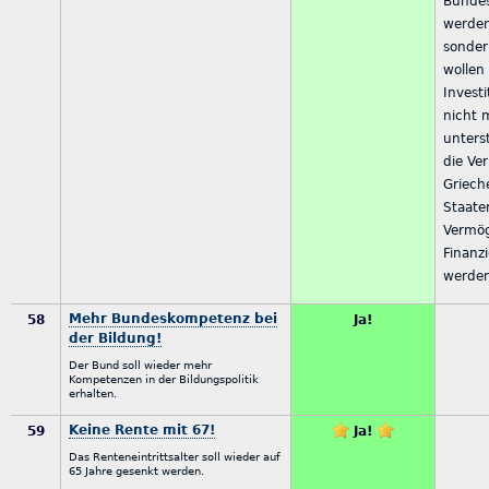
Bundes
werden
sonder
wollen
Invest
nicht 
unters
die Ve
Griech
Staate
Vermö
Finanzi
werde
Mehr Bundeskompetenz bei
58
Ja!
der Bildung!
Der Bund soll wieder mehr
Kompetenzen in der Bildungspolitik
erhalten.
Keine Rente mit 67!
59
Ja!
Das Renteneintrittsalter soll wieder auf
65 Jahre gesenkt werden.