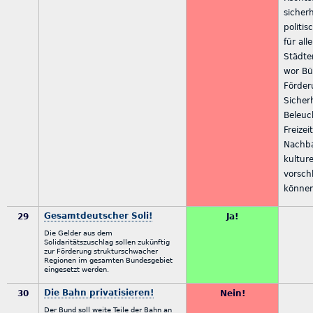
sicher
politi
für al
Städt
wor Bü
Förder
Sicher
Beleuc
Freizei
Nachba
kultur
vorsch
könne
Gesamtdeutscher Soli!
29
Ja!
Die Gelder aus dem
Solidaritätszuschlag sollen zukünftig
zur Förderung strukturschwacher
Regionen im gesamten Bundesgebiet
eingesetzt werden.
Die Bahn privatisieren!
30
Nein!
Der Bund soll weite Teile der Bahn an