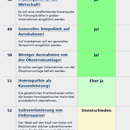
Wirtschaft!
Es soll eine verpflichtende Frauenquote
für Führungskräfte in großen
Unternehmen eingeführt werden.
Generelles Tempolimit auf
49
Ja!
Autobahnen!
Auf Autobahnen soll ein generelles
Tempolimit eingeführt werden.
Weniger Ausnahmen von
50
Ja!
der Ökostromumlage!
Es sollen weniger Unternehmen von der
Ökostromumlage befreit werden.
Homöopathie als
51
Eher ja
Kassenleistung!
Die gesetzlichen Krankenkassen sollen
die Kosten homöopathischer Heilmittel
grundsätzlich übernehmen.
Subventionierung von
52
Unentschieden
Elektroautos!
Der Staat soll den Kauf von Autos mit
Elektromotor stärker subventionieren