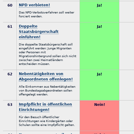
NPD verbieten!
60
Ja!
Das NPD-Verbotsverfahren soll weiter
forciert werden.
Doppelte
61
Ja!
Staatsbürgerschaft
einführen!
Die doppelte Staatsbürgerschaft soll
eingeführt werden: Junge Migranten
oder Personen mit
Migrationshintergrund sollen sich nicht
zwischen zwei Heimatländern
entscheiden müssen.
Nebentätigkeiten von
62
Ja!
Abgeordneten offenlegen!
Alle Einkommen aus Nebentätigkeiten
von Bundestagsabgeordneten sollen
offengelegt werden.
Impfpflicht in öffentlichen
63
Nein!
Einrichtungen!
Für den Besuch öffentlicher
Einrichtungen wie Kindergärten oder
Schulen sollte eine Impfpflicht gelten.