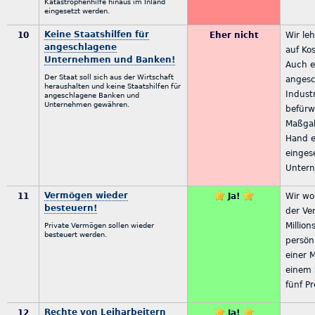
Katastrophenhilfe hinaus im Inland
eingesetzt werden.
Keine Staatshilfen für
10
Eher nicht
Wir le
angeschlagene
auf Kos
Unternehmen und Banken!
Auch e
Der Staat soll sich aus der Wirtschaft
angesc
heraushalten und keine Staatshilfen für
Indust
angeschlagene Banken und
Unternehmen gewähren.
befürw
Maßgab
Hand e
einge
Untern
Vermögen wieder
11
Ja!
Wir wo
besteuern!
der Ve
Millio
Private Vermögen sollen wieder
besteuert werden.
persön
einer 
einem 
fünf Pr
Rechte von Leiharbeitern
12
Ja!