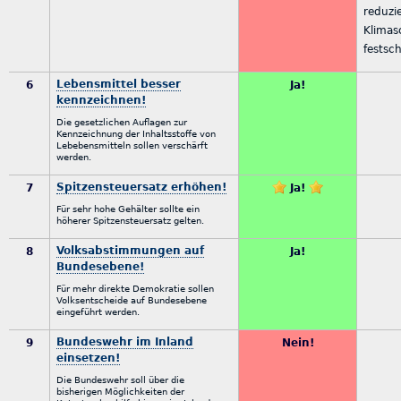
reduzi
Klimas
festsc
Lebensmittel besser
6
Ja!
kennzeichnen!
Die gesetzlichen Auflagen zur
Kennzeichnung der Inhaltsstoffe von
Lebebensmitteln sollen verschärft
werden.
Spitzensteuersatz erhöhen!
7
Ja!
Für sehr hohe Gehälter sollte ein
höherer Spitzensteuersatz gelten.
Volksabstimmungen auf
8
Ja!
Bundesebene!
Für mehr direkte Demokratie sollen
Volksentscheide auf Bundesebene
eingeführt werden.
Bundeswehr im Inland
9
Nein!
einsetzen!
Die Bundeswehr soll über die
bisherigen Möglichkeiten der