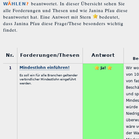
beantwortet. In dieser Übersicht sehen Sie
W
Ä
HLEN
?
alle Forderungen und Thesen und wie Janina Pfau diese
beantwortet hat. Eine Antwort mit Stern
bedeutet,
dass Janina Pfau diese Frage/These besonders wichtig
findet.
Nr.
Forderungen/Thesen
Antwort
Be
Mindestlohn einführen!
1
Ja!
Wir wo
von 10
Es soll ein für alle Branchen geltender
verbindlicher Mindestlohn eingeführt
von fas
werden.
Beschä
und sp
Mindes
würde 
Niedri
überwu
wäre v
der Wa