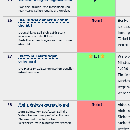
25
Ja!
„Weiche Drogen“ wie Haschisch und
Marihuana sollen legalisiert werden.
Die Türkei gehört nicht in
26
Nein!
Bei Fo
die EU!
soll ab
innenpo
Deutschland soll sich dafür stark
machen, dass die EU die
Türkei 
Beitrittsverhandlungen mit der Türkei
abbricht.
Beitrit
Hartz-IV Leistungen
27
Ja!
Wir wol
erhöhen!
Mindes
1.050 
Die Hartz-IV Leistungen sollen deutlich
erhöht werden.
Einfür
Mindes
Regels
werde
Mehr Videoüberwachung!
28
Nein!
Videok
nicht s
Zum Schutz vor Straftaten soll die
Videoüberwachung auf öffentlichen
Sichere
Plätzen und in öffentlichen
Sicherh
Verkehrsmitteln ausgeweitet werden.
Rechtss