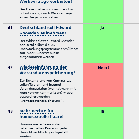
Werkverträge verbieten!
Der Gesetzgeber soll dem Trend zu
Lohndumping durch Werkverträge
einen Riegel vorschieben.
Deutschland soll Edward
41
Ja!
Snowden aufnehmen!
Der Whistleblower Edward Snowden,
der Details über die US-
Überwachungsprogramme enthüllt hat,
soll in der Bundesrepublik
aufgenommen werden.
Wiedereinführung der
42
Nein!
Vorratsdatenspeicherung!
Zur Bekämpfung von Kriminalität
sollen Telefon- und Internet-
Verbindungsdaten (wer hat wann mit
wem von wo kommuniziert) wieder
gespeichert werden
(„Vorratsdatenspeicherung“).
Mehr Rechte für
43
Ja!
homosexuelle Paare!
Homosexuelle Paare sollen
heterosexuellen Paaren in jeder
Hinsicht rechtlich gleichgestellt
werden.