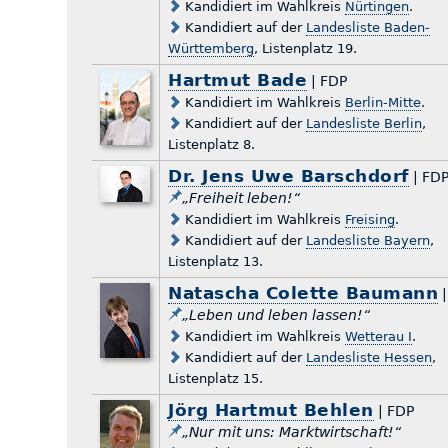
Kandidiert im Wahlkreis
Nürtingen
.
Kandidiert auf der
Landesliste Baden-
Württemberg
, Listenplatz 19.
Hartmut Bade
| FDP
Kandidiert im Wahlkreis
Berlin-Mitte
.
Kandidiert auf der
Landesliste Berlin
,
Listenplatz 8.
Dr. Jens Uwe Barschdorf
| FD
„Freiheit leben!“
Kandidiert im Wahlkreis
Freising
.
Kandidiert auf der
Landesliste Bayern
,
Listenplatz 13.
Natascha Colette Baumann
|
„Leben und leben lassen!“
Kandidiert im Wahlkreis
Wetterau I
.
Kandidiert auf der
Landesliste Hessen
,
Listenplatz 15.
Jörg Hartmut Behlen
| FDP
„Nur mit uns: Marktwirtschaft!“