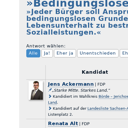
»Bedingungslos
»Jeder Bürger soll Anspr
bedingungslosen Grunde
Lebensunterhalt zu best
Sozialleistungen.«
Antwort wählen:
Alle
Ja!
Eher ja
Unentschieden
Eh
Kandidat
Jens Ackermann
| FDP
„Starke Mitte. Starkes Land.“
Kandidiert im Wahlkreis
Börde – Jericho
Land
.
Kandidiert auf der
Landesliste Sachsen-
Listenplatz 2.
Renata Alt
| FDP