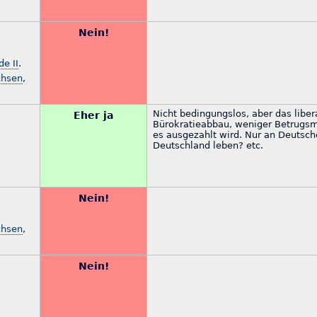
Nein!
e II
.
chsen
,
Nicht bedingungslos, aber das liber
Eher ja
Bürokratieabbau, weniger Betrugsmö
es ausgezahlt wird. Nur an Deutsch
Deutschland leben? etc.
Nein!
chsen
,
Nein!