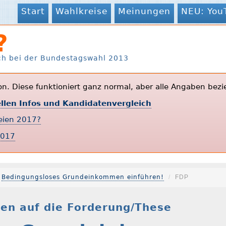
Start
Wahlkreise
Meinungen
NEU: You
?
ch bei der Bundestagswahl 2013
ion. Diese funktioniert ganz normal, aber alle Angaben bezi
ellen Infos und Kandidatenvergleich
teien 2017?
2017
Bedingungsloses Grundeinkommen einführen!
FDP
en auf die Forderung/These