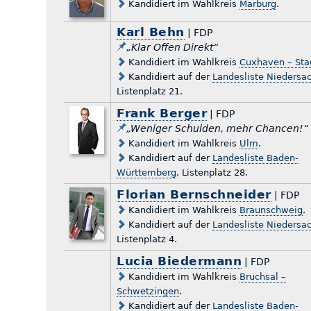
Kandidiert im Wahlkreis
Marburg
.
Karl Behn
| FDP
„Klar Offen Direkt“
Kandidiert im Wahlkreis
Cuxhaven – Stad
Kandidiert auf der
Landesliste Niedersa
Listenplatz 21.
Frank Berger
| FDP
„Weniger Schulden, mehr Chancen!“
Kandidiert im Wahlkreis
Ulm
.
Kandidiert auf der
Landesliste Baden-
Württemberg
, Listenplatz 28.
Florian Bernschneider
| FDP
Kandidiert im Wahlkreis
Braunschweig
.
Kandidiert auf der
Landesliste Niedersa
Listenplatz 4.
Lucia Biedermann
| FDP
Kandidiert im Wahlkreis
Bruchsal –
Schwetzingen
.
Kandidiert auf der
Landesliste Baden-