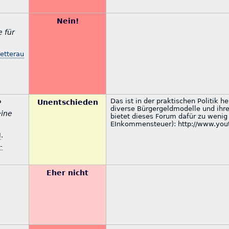
Nein!
e für
etterau
Das ist in der praktischen Politik h
Unentschieden
P
diverse Bürgergeldmodelle und ihre 
eine
bietet dieses Forum dafür zu wenig 
EInkommensteuer): http://www.yo
I
.
-
Eher nicht