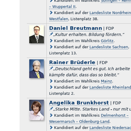
Kandidiert im Wahlkreis
Solingen – Rem
– Wuppertal II
.
Kandidiert auf der
Landesliste Nordrhein
Westfalen
, Listenplatz 38.
Daniel Breutmann
| FDP
„Kultur erhalten. Bildung fördern.“
Kandidiert im Wahlkreis
Görlitz
.
Kandidiert auf der
Landesliste Sachsen
,
Listenplatz 13.
Rainer Brüderle
| FDP
„Deutschland geht es gut. Ich arbeite
kämpfe dafür, dass das so bleibt.“
Kandidiert im Wahlkreis
Mainz
.
Kandidiert auf der
Landesliste Rheinland
Listenplatz 2.
Angelika Brunkhorst
| FDP
„Starke Mitte. Starkes Land - nur mit 
Kandidiert im Wahlkreis
Delmenhorst –
Wesermarsch – Oldenburg-Land
.
Kandidiert auf der
Landesliste Niedersa