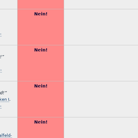
Nein!
-
Nein!
!“
-
Nein!
d!“
rken I
.
-
Nein!
lfeld-