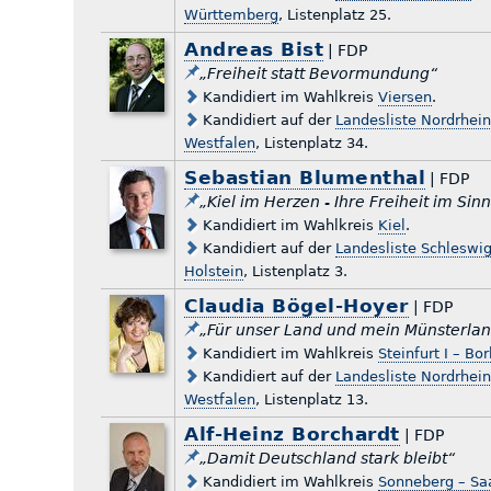
Württemberg
, Listenplatz 25.
Andreas Bist
| FDP
„Freiheit statt Bevormundung“
Kandidiert im Wahlkreis
Viersen
.
Kandidiert auf der
Landesliste Nordrhein
Westfalen
, Listenplatz 34.
Sebastian Blumenthal
| FDP
„Kiel im Herzen - Ihre Freiheit im Sinn
Kandidiert im Wahlkreis
Kiel
.
Kandidiert auf der
Landesliste Schleswig
Holstein
, Listenplatz 3.
Claudia Bögel-Hoyer
| FDP
„Für unser Land und mein Münsterlan
Kandidiert im Wahlkreis
Steinfurt I – Bo
Kandidiert auf der
Landesliste Nordrhein
Westfalen
, Listenplatz 13.
Alf-Heinz Borchardt
| FDP
„Damit Deutschland stark bleibt“
Kandidiert im Wahlkreis
Sonneberg – Saa