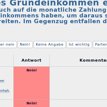
es Grundeinkommen e
uch auf die monatliche Zahlung
inkommens haben, um daraus 
reiten. Im Gegenzug entfallen d
er nein
Nein!
Keine Angabe
Ist wichtig
Parte
Antwort
Kommenta
Nein!
wer
Anhalt
,
Nein!