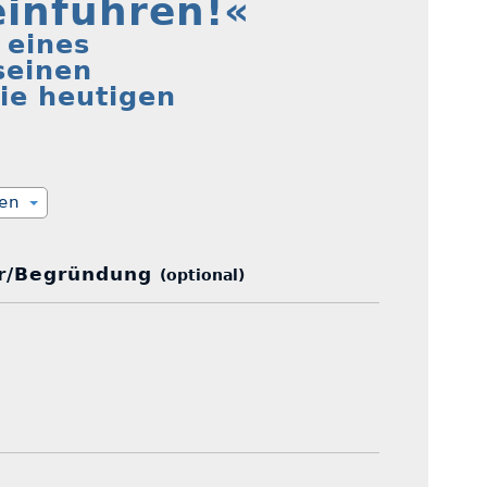
inführen!«
 eines
seinen
ie heutigen
ien
r/Begründung
(optional)