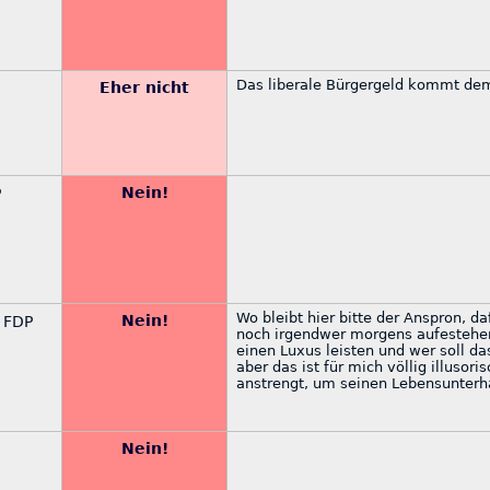
Das liberale Bürgergeld kommt dem
Eher nicht
Nein!
P
Wo bleibt hier bitte der Anspron, d
Nein!
 FDP
noch irgendwer morgens aufestehen
einen Luxus leisten und wer soll da
aber das ist für mich völlig illusori
anstrengt, um seinen Lebensunterha
Nein!