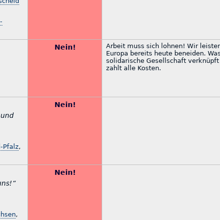
scheid
-
Arbeit muss sich lohnen! Wir leiste
Nein!
Europa bereits heute beneiden. Wa
solidarische Gesellschaft verknüpft 
zahlt alle Kosten.
Nein!
 und
-Pfalz
,
Nein!
uns!“
chsen
,