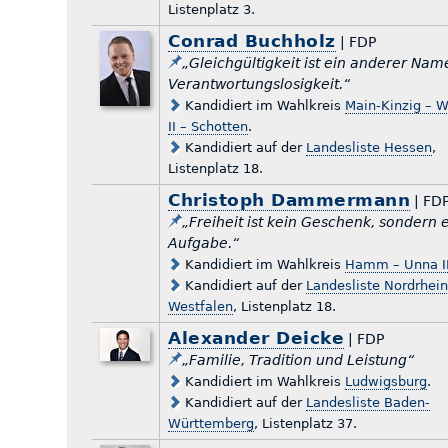
Listenplatz 3.
Conrad Buchholz
| FDP
„Gleichgültigkeit ist ein anderer Nam
Verantwortungslosigkeit.“
Kandidiert im Wahlkreis
Main-Kinzig – W
II – Schotten
.
Kandidiert auf der
Landesliste Hessen
,
Listenplatz 18.
Christoph Dammermann
| FD
„Freiheit ist kein Geschenk, sondern 
Aufgabe.“
Kandidiert im Wahlkreis
Hamm – Unna I
Kandidiert auf der
Landesliste Nordrhein
Westfalen
, Listenplatz 18.
Alexander Deicke
| FDP
„Familie, Tradition und Leistung“
Kandidiert im Wahlkreis
Ludwigsburg
.
Kandidiert auf der
Landesliste Baden-
Württemberg
, Listenplatz 37.