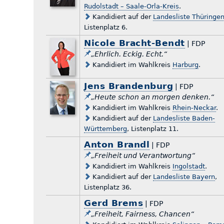
Rudolstadt – Saale-Orla-Kreis
.
Kandidiert auf der
Landesliste Thüringe
Listenplatz 6.
Nicole Bracht-Bendt
| FDP
„Ehrlich. Eckig. Echt.“
Kandidiert im Wahlkreis
Harburg
.
Jens Brandenburg
| FDP
„Heute schon an morgen denken.“
Kandidiert im Wahlkreis
Rhein-Neckar
.
Kandidiert auf der
Landesliste Baden-
Württemberg
, Listenplatz 11.
Anton Brandl
| FDP
„Freiheit und Verantwortung“
Kandidiert im Wahlkreis
Ingolstadt
.
Kandidiert auf der
Landesliste Bayern
,
Listenplatz 36.
Gerd Brems
| FDP
„Freiheit, Fairness, Chancen“