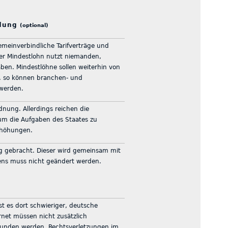
ndung
(optional)
gemeinverbindliche Tarifverträge und
ter Mindestlohn nutzt niemanden,
aben. Mindestlöhne sollen weiterhin von
n, so können branchen- und
 werden.
nung. Allerdings reichen die
m die Aufgaben des Staates zu
rhöhungen.
 gebracht. Dieser wird gemeinsam mit
sens muss nicht geändert werden.
ist es dort schwieriger, deutsche
rnet müssen nicht zusätzlich
funden werden, Rechtsverletzungen im