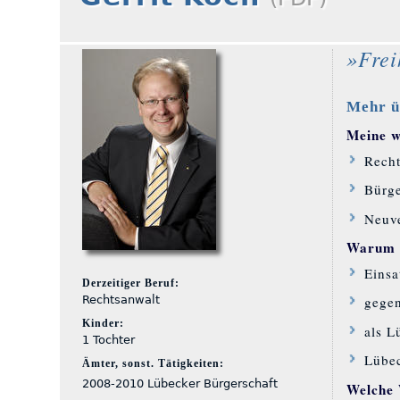
»Frei
Mehr ü
Meine wi
Recht
Bürge
Neuv
Warum S
Einsa
Derzeitiger Beruf:
Rechtsanwalt
gegen
Kinder:
als L
1 Tochter
Lübe
Ämter, sonst. Tätigkeiten:
2008-2010 Lübecker Bürgerschaft
Welche 