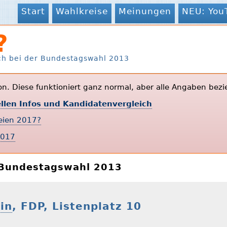
Start
Wahlkreise
Meinungen
NEU: You
?
ch bei der Bundestagswahl 2013
ion. Diese funktioniert ganz normal, aber alle Angaben bezi
ellen Infos und Kandidatenvergleich
teien 2017?
2017
r Bundestagswahl 2013
in
, FDP, Listenplatz 10