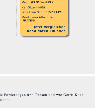
Misch
(FREIE WÄHLER)
Kai Otzen
(NPD)
Jens Uwe Schulz
(DIE LINKE)
Moritz von Allwörden
(PIRATEN)
Jetzt Vergleichen
Kandidaten Einladen
alle Forderungen und Thesen und wie Gerrit Koch
findet.