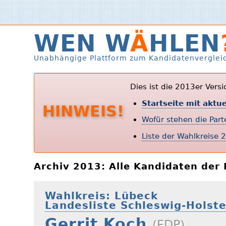
WEN W
Ä
HLEN
Unabhängige Plattform zum Kandidatenverglei
Dies ist die 2013er Vers
Startseite mit aktu
HINWEIS!
Wofür stehen die Par
Liste der Wahlkreise 
Archiv 2013: Alle Kandidaten de
Wahlkreis: Lübeck
Landesliste Schleswig-Holste
Gerrit Koch
(FDP)