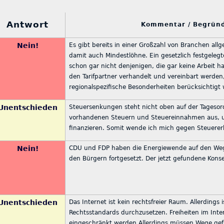
Antwort
Kommentar / Begrü
Nein!
Es gibt bereits in einer Großzahl von Branchen all
damit auch Mindestlöhne. Ein gesetzlich festgeleg
schon gar nicht denjenigen, die gar keine Arbeit h
den Tarifpartner verhandelt und vereinbart werde
regionalspezifische Besonderheiten berücksichtigt
Unentschieden
Steuersenkungen steht nicht oben auf der Tagesord
vorhandenen Steuern und Steuereinnahmen aus, u
finanzieren. Somit wende ich mich gegen Steuere
Nein!
CDU und FDP haben die Energiewende auf den Weg
den Bürgern fortgesetzt. Der jetzt gefundene Kon
Unentschieden
Das Internet ist kein rechtsfreier Raum. Allerdings 
Rechtsstandards durchzusetzen. Freiheiten im Inte
eingeschränkt werden.Allerdings müssen Wege ge