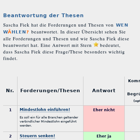
Beantwortung der Thesen
Sascha Fiek hat die Forderungen und Thesen von
WEN
beantwortet. In dieser Übersicht sehen Sie
W
Ä
HLEN
?
alle Forderungen und Thesen und wie Sascha Fiek diese
beantwortet hat. Eine Antwort mit Stern
bedeutet,
dass Sascha Fiek diese Frage/These besonders wichtig
findet.
Kom
Nr.
Forderungen/Thesen
Antwort
Begr
(op
Mindestlohn einführen!
1
Eher nicht
Es soll ein für alle Branchen geltender
verbindlicher Mindestlohn eingeführt
werden.
Steuern senken!
2
Eher ja