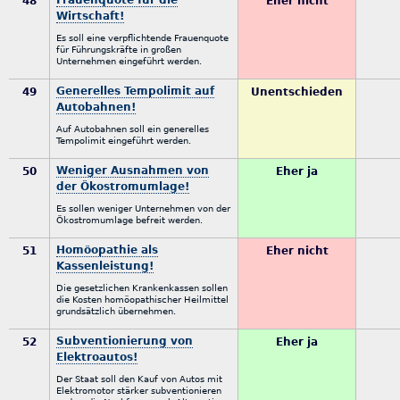
48
Eher nicht
Wirtschaft!
Es soll eine verpflichtende Frauenquote
für Führungskräfte in großen
Unternehmen eingeführt werden.
Generelles Tempolimit auf
49
Unentschieden
Autobahnen!
Auf Autobahnen soll ein generelles
Tempolimit eingeführt werden.
Weniger Ausnahmen von
50
Eher ja
der Ökostromumlage!
Es sollen weniger Unternehmen von der
Ökostromumlage befreit werden.
Homöopathie als
51
Eher nicht
Kassenleistung!
Die gesetzlichen Krankenkassen sollen
die Kosten homöopathischer Heilmittel
grundsätzlich übernehmen.
Subventionierung von
52
Eher ja
Elektroautos!
Der Staat soll den Kauf von Autos mit
Elektromotor stärker subventionieren