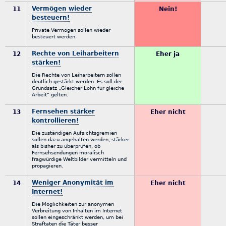
Vermögen wieder
11
Nein!
besteuern!
Private Vermögen sollen wieder
besteuert werden.
Rechte von Leiharbeitern
12
Eher ja
stärken!
Die Rechte von Leiharbeitern sollen
deutlich gestärkt werden. Es soll der
Grundsatz „Gleicher Lohn für gleiche
Arbeit“ gelten.
Fernsehen stärker
13
Eher nicht
kontrollieren!
Die zuständigen Aufsichtsgremien
sollen dazu angehalten werden, stärker
als bisher zu überprüfen, ob
Fernsehsendungen moralisch
fragwürdige Weltbilder vermitteln und
propagieren.
Weniger Anonymität im
14
Eher nicht
Internet!
Die Möglichkeiten zur anonymen
Verbreitung von Inhalten im Internet
sollen eingeschränkt werden, um bei
Straftaten die Täter besser