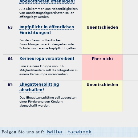
Abgeordneten offenlegen!
Alle Einkommen aus Nebentätigkeiten
von Bundestagsabgeordneten sollen
offengelegt werden.
Impfpflicht in öffentlichen
63
Unentschieden
Einrichtungen!
Für den Besuch öffentlicher
Einrichtungen wie Kindergärten oder
Schulen sollte eine Impfpflicht gelten.
Kerneuropa vorantreiben!
64
Eher nicht
Eine kleinere Gruppe von EU-
Mitgliedsländern soll die Integration zu
einem Kerneuropa vorantreiben.
Ehegattensplitting
65
Unentschieden
abschaffen!
Das Ehegattensplitting soll zugunsten
einer Förderung von Kindern
abgeschafft werden.
Folgen Sie uns auf:
|
Twitter
Facebook