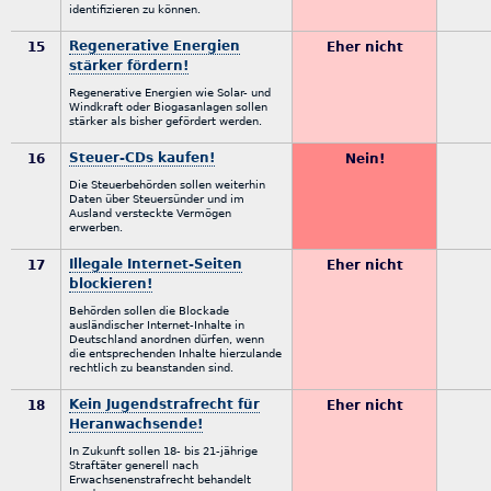
identifizieren zu können.
Regenerative Energien
15
Eher nicht
stärker fördern!
Regenerative Energien wie Solar- und
Windkraft oder Biogasanlagen sollen
stärker als bisher gefördert werden.
Steuer-CDs kaufen!
16
Nein!
Die Steuerbehörden sollen weiterhin
Daten über Steuersünder und im
Ausland versteckte Vermögen
erwerben.
Illegale Internet-Seiten
17
Eher nicht
blockieren!
Behörden sollen die Blockade
ausländischer Internet-Inhalte in
Deutschland anordnen dürfen, wenn
die entsprechenden Inhalte hierzulande
rechtlich zu beanstanden sind.
Kein Jugendstrafrecht für
18
Eher nicht
Heranwachsende!
In Zukunft sollen 18- bis 21-jährige
Straftäter generell nach
Erwachsenenstrafrecht behandelt