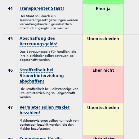
Transparenter Staat!
44
Eher ja
Der Staat soll durch ein
Transparenzgesetz gezwungen werden
Verwaltungshandeln grundsätzlich
öffentlich zugänglich zu machen.
Abschaffung des
45
Unentschieden
Betreuungsgelds!
Das Betreuungsgeld für Familien, die
ihre Kleinkinder selbst betreuen, soll
abgeschafft werden.
Straffreiheit bei
46
Eher nicht
Steuerhinterziehung
abschaffen!
Die Straffreiheit bei Selbstanzeige von
Steuerhinterziehung soll abgeschafft
werden.
Vermieter sollen Makler
47
Unentschieden
bezahlen!
Maklerprovisionen sollen nur noch von
denjenigen bezahlt werden, die den
Makler beauftragen.
Frauenquote für die