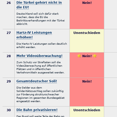
Die Türkei gehört nicht in
26
Nein!
die EU!
Deutschland soll sich dafür stark
machen, dass die EU die
Beitrittsverhandlungen mit der Türkei
abbricht.
Hartz-IV Leistungen
27
Unentschieden
erhöhen!
Die Hartz-IV Leistungen sollen deutlich
erhöht werden.
Mehr Videoüberwachung!
28
Nein!
Zum Schutz vor Straftaten soll die
Videoüberwachung auf öffentlichen
Plätzen und in öffentlichen
Verkehrsmitteln ausgeweitet werden.
Gesamtdeutscher Soli!
29
Nein!
Die Gelder aus dem
Solidaritätszuschlag sollen zukünftig
zur Förderung strukturschwacher
Regionen im gesamten Bundesgebiet
eingesetzt werden.
Die Bahn privatisieren!
30
Unentschieden
Der Bund soll weite Teile der Bahn an