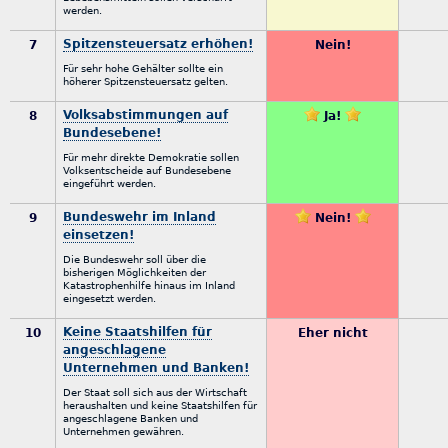
werden.
Spitzensteuersatz erhöhen!
7
Nein!
Für sehr hohe Gehälter sollte ein
höherer Spitzensteuersatz gelten.
Volksabstimmungen auf
8
Ja!
Bundesebene!
Für mehr direkte Demokratie sollen
Volksentscheide auf Bundesebene
eingeführt werden.
Bundeswehr im Inland
9
Nein!
einsetzen!
Die Bundeswehr soll über die
bisherigen Möglichkeiten der
Katastrophenhilfe hinaus im Inland
eingesetzt werden.
Keine Staatshilfen für
10
Eher nicht
angeschlagene
Unternehmen und Banken!
Der Staat soll sich aus der Wirtschaft
heraushalten und keine Staatshilfen für
angeschlagene Banken und
Unternehmen gewähren.