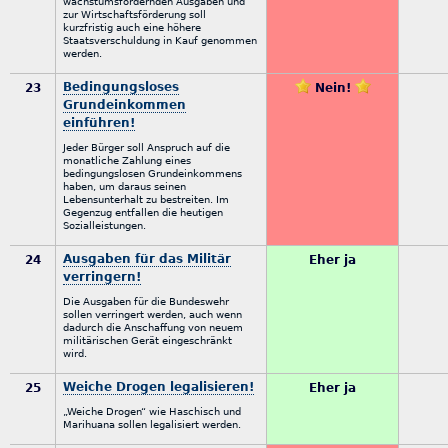
wachstumsfördernden Ausgaben und
zur Wirtschaftsförderung soll
kurzfristig auch eine höhere
Staatsverschuldung in Kauf genommen
werden.
Bedingungsloses
23
Nein!
Grundeinkommen
einführen!
Jeder Bürger soll Anspruch auf die
monatliche Zahlung eines
bedingungslosen Grundeinkommens
haben, um daraus seinen
Lebensunterhalt zu bestreiten. Im
Gegenzug entfallen die heutigen
Sozialleistungen.
Ausgaben für das Militär
24
Eher ja
verringern!
Die Ausgaben für die Bundeswehr
sollen verringert werden, auch wenn
dadurch die Anschaffung von neuem
militärischen Gerät eingeschränkt
wird.
Weiche Drogen legalisieren!
25
Eher ja
„Weiche Drogen“ wie Haschisch und
Marihuana sollen legalisiert werden.