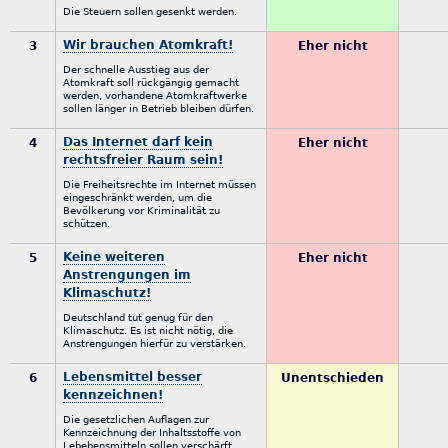
Die Steuern sollen gesenkt werden.
Wir brauchen Atomkraft!
3
Eher nicht
Der schnelle Ausstieg aus der
Atomkraft soll rückgängig gemacht
werden, vorhandene Atomkraftwerke
sollen länger in Betrieb bleiben dürfen.
Das Internet darf kein
4
Eher nicht
rechtsfreier Raum sein!
Die Freiheitsrechte im Internet müssen
eingeschränkt werden, um die
Bevölkerung vor Kriminalität zu
schützen.
Keine weiteren
5
Eher nicht
Anstrengungen im
Klimaschutz!
Deutschland tut genug für den
Klimaschutz. Es ist nicht nötig, die
Anstrengungen hierfür zu verstärken.
Lebensmittel besser
6
Unentschieden
kennzeichnen!
Die gesetzlichen Auflagen zur
Kennzeichnung der Inhaltsstoffe von
Lebebensmitteln sollen verschärft