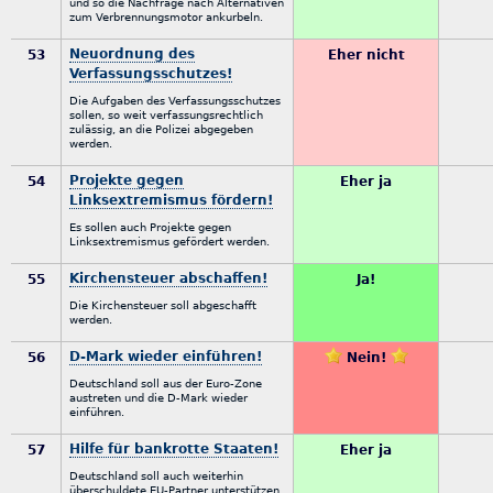
und so die Nachfrage nach Alternativen
zum Verbrennungsmotor ankurbeln.
Neuordnung des
53
Eher nicht
Verfassungsschutzes!
Die Aufgaben des Verfassungsschutzes
sollen, so weit verfassungsrechtlich
zulässig, an die Polizei abgegeben
werden.
Projekte gegen
54
Eher ja
Linksextremismus fördern!
Es sollen auch Projekte gegen
Linksextremismus gefördert werden.
Kirchensteuer abschaffen!
55
Ja!
Die Kirchensteuer soll abgeschafft
werden.
D-Mark wieder einführen!
56
Nein!
Deutschland soll aus der Euro-Zone
austreten und die D-Mark wieder
einführen.
Hilfe für bankrotte Staaten!
57
Eher ja
Deutschland soll auch weiterhin
überschuldete EU-Partner unterstützen.