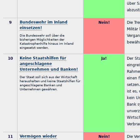
über 
abzus
Bundeswehr im Inland
9
Nein!
Die Tr
einsetzen!
Militär
Vergan
Die Bundeswehr soll über die
bisherigen Möglichkeiten der
bewähr
Katastrophenhilfe hinaus im Inland
eingesetzt werden.
Keine Staatshilfen für
10
Ja!
Der Sta
angeschlagene
eingre
Unternehmen und Banken!
Rahme
Der Staat soll sich aus der Wirtschaft
einen 
heraushalten und keine Staatshilfen für
setzen.
angeschlagene Banken und
Unternehmen gewähren.
ist es,
kein U
Bank s
unverz
Wirtsc
Verbra
Vermögen wieder
11
Nein!
Die Ve