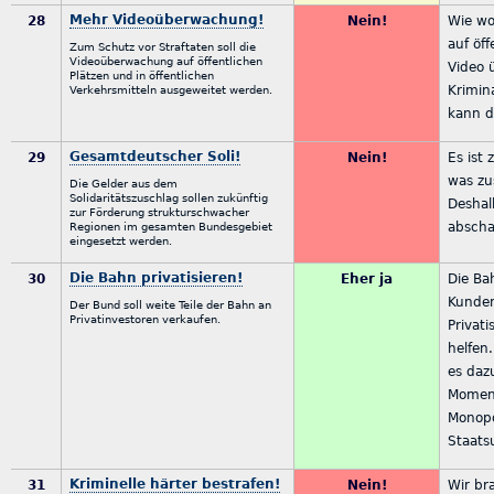
Mehr Videoüberwachung!
28
Nein!
Wie wo
auf öff
Zum Schutz vor Straftaten soll die
Videoüberwachung auf öffentlichen
Video 
Plätzen und in öffentlichen
Krimin
Verkehrsmitteln ausgeweitet werden.
kann da
Gesamtdeutscher Soli!
29
Nein!
Es ist
was z
Die Gelder aus dem
Solidaritätszuschlag sollen zukünftig
Deshal
zur Förderung strukturschwacher
abscha
Regionen im gesamten Bundesgebiet
eingesetzt werden.
Die Bahn privatisieren!
30
Eher ja
Die Ba
Kunden
Der Bund soll weite Teile der Bahn an
Privatinvestoren verkaufen.
Privat
helfen
es daz
Moment
Monopo
Staats
Kriminelle härter bestrafen!
31
Nein!
Wir br