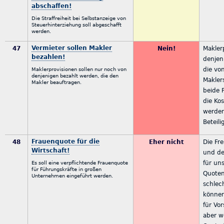
abschaffen!
Die Straffreiheit bei Selbstanzeige von
Steuerhinterziehung soll abgeschafft
werden.
Vermieter sollen Makler
47
Nein!
Makler
bezahlen!
denjen
die vo
Maklerprovisionen sollen nur noch von
denjenigen bezahlt werden, die den
Makler
Makler beauftragen.
beide 
die Ko
werden
Beteil
Frauenquote für die
48
Eher nicht
Die Fre
Wirtschaft!
und de
für un
Es soll eine verpflichtende Frauenquote
für Führungskräfte in großen
Quoten
Unternehmen eingeführt werden.
schlec
können
für Vo
aber wo