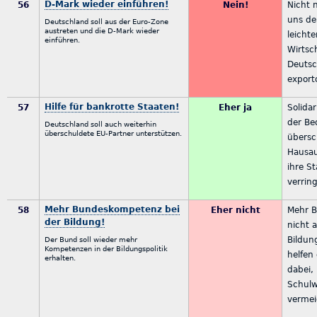
D-Mark wieder einführen!
56
Nein!
Nicht 
uns de
Deutschland soll aus der Euro-Zone
austreten und die D-Mark wieder
leichte
einführen.
Wirtsc
Deutsc
export
Hilfe für bankrotte Staaten!
57
Eher ja
Solidar
der Be
Deutschland soll auch weiterhin
überschuldete EU-Partner unterstützen.
übersc
Hausa
ihre S
verrin
Mehr Bundeskompetenz bei
58
Eher nicht
Mehr B
der Bildung!
nicht 
Bildung
Der Bund soll wieder mehr
Kompetenzen in der Bildungspolitik
helfen
erhalten.
dabei,
Schulw
vermei