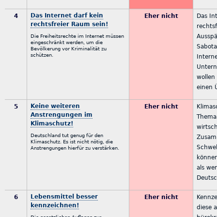
Das Internet darf kein
4
Eher nicht
Das Int
rechtsfreier Raum sein!
rechts
Ausspä
Die Freiheitsrechte im Internet müssen
eingeschränkt werden, um die
Sabota
Bevölkerung vor Kriminalität zu
schützen.
Intern
Unter
wollen 
einen 
Keine weiteren
5
Eher nicht
Klimasc
Anstrengungen im
Thema.
Klimaschutz!
wirtsch
Deutschland tut genug für den
Zusam
Klimaschutz. Es ist nicht nötig, die
Schwel
Anstrengungen hierfür zu verstärken.
können
als we
Deutsc
Lebensmittel besser
6
Eher nicht
Kennze
kennzeichnen!
diese a