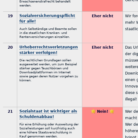
Gericht
Erwachsenenstrafrecht behandelt
werden.
Sozialversicherungspflicht
19
Eher nicht
Wir for
für alle!
mehr Wa
staatli
Auch Selbständige und Beamte sollen
in die staatlichen Kranken- und
Rentenversicherungen einzahlen.
Urheberrechtsverletzungen
20
Eher nicht
Das Ur
stärker verfolgen!
der dig
müssen
Die rechtlichen Grundlagen sollen
ausgeweitet werden, um zum Beispiel
weiter
stärker gegen Tauschbörsen und
Downloadplattformen im Internet
Downlo
sowie gegen deren Nutzer vorgehen zu
einen 
können.
Innova
diese 
illegal!
Sozialstaat ist wichtiger als
21
Nein!
Wer de
Schuldenabbau!
macht 
Wer d
Für eine Erhöhung oder Ausweitung der
Sozialleistungen soll kurzfristig auch
höhere
eine höhere Staatsverschuldung in
Kauf genommen werden.
bringt