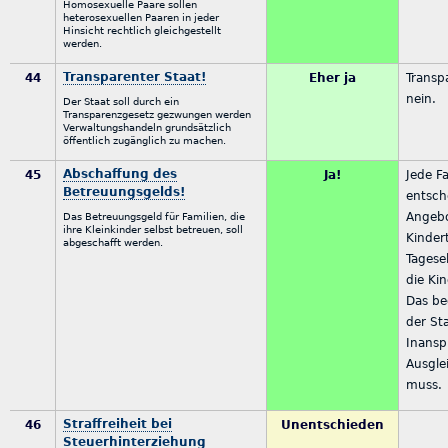
Homosexuelle Paare sollen
heterosexuellen Paaren in jeder
Hinsicht rechtlich gleichgestellt
werden.
Transparenter Staat!
44
Eher ja
Transp
nein.
Der Staat soll durch ein
Transparenzgesetz gezwungen werden
Verwaltungshandeln grundsätzlich
öffentlich zugänglich zu machen.
Abschaffung des
45
Ja!
Jede Fa
Betreuungsgelds!
entsch
Angeb
Das Betreuungsgeld für Familien, die
ihre Kleinkinder selbst betreuen, soll
Kinder
abgeschafft werden.
Tagesel
die Kin
Das be
der Sta
Inans
Ausgle
muss.
Straffreiheit bei
46
Unentschieden
Steuerhinterziehung