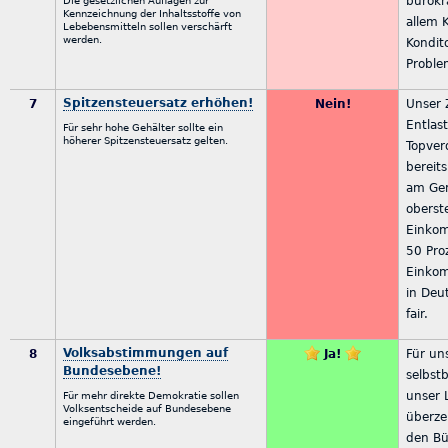
bürokr
Die gesetzlichen Auflagen zur
Kennzeichnung der Inhaltsstoffe von
allem 
Lebebensmitteln sollen verschärft
werden.
Kondit
Proble
Spitzensteuersatz erhöhen!
7
Nein!
Unser Z
Entlas
Für sehr hohe Gehälter sollte ein
höherer Spitzensteuersatz gelten.
Topver
bereit
am Ge
oberst
Einkom
50 Pro
Einko
in Deu
fair.
Volksabstimmungen auf
8
Ja!
Für uns
Bundesebene!
selbst
unser L
Für mehr direkte Demokratie sollen
Volksentscheide auf Bundesebene
überze
eingeführt werden.
den Bü