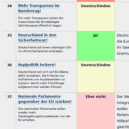
Mehr Transparenz im
34
Unentschieden
Bundestag!
Für mehr Transparenz sollen die
Ausschüsse des Bundestages
üblicherweise öffentlich tagen.
Deutschland in den
35
Ja!
Deutsc
Sicherheitsrat!
die Eu
ihr Ge
Deutschland soll einen ständigen Sitz
im UN-Sicherheitsrat anstreben.
Gremiu
Asylpolitik lockern!
36
Unentschieden
Deutschland soll sich auf EU-Ebene
dafür einsetzen, die Kriterien zur
Aufnahme von Asylbewerbern zu
lockern, damit mehr Flüchtlinge
aufgenommen werden können.
Nationale Parlamente
37
Eher nicht
Der We
gegenüber der EU stärken!
Integra
wollen
Die nationalen Parlamente sollen
wieder mehr
Parlam
Gesetzgebungskompetenzen von der
EU erhalten.
Vollpa
gleich