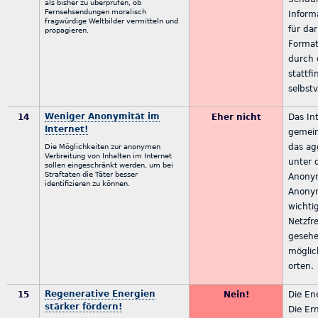
als bisher zu überprüfen, ob
Fernsehsendungen moralisch
Inform
fragwürdige Weltbilder vermitteln und
für da
propagieren.
Format
durch 
stattfi
selbstv
Weniger Anonymität im
14
Eher nicht
Das In
Internet!
gemei
das ag
Die Möglichkeiten zur anonymen
Verbreitung von Inhalten im Internet
unter 
sollen eingeschränkt werden, um bei
Straftaten die Täter besser
Anonym
identifizieren zu können.
Anonym
wichti
Netzfre
gesehen
möglic
orten.
Regenerative Energien
15
Nein!
Die En
stärker fördern!
Die Er