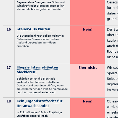
Gesetz
Regenerative Energien wie Solar- und
Windkraft oder Biogasanlagen sollen
für ord
stärker als bisher gefördert werden.
daher 
grundl
Steuer-CDs kaufen!
16
Nein!
Der St
über S
Die Steuerbehörden sollen weiterhin
Daten über Steuersünder und im
kaufen
Ausland versteckte Vermögen
Auch f
erwerben.
Recht 
nicht a
Illegale Internet-Seiten
17
Eher nicht
Wir se
blockieren!
Sperre
Selbst
Behörden sollen die Blockade
ausländischer Internet-Inhalte in
digita
Deutschland anordnen dürfen, wenn
die entsprechenden Inhalte hierzulande
im Vor
rechtlich zu beanstanden sind.
Kein Jugendstrafrecht für
18
Nein!
Ob ein
Heranwachsende!
wird, s
einzel
In Zukunft sollen 18- bis 21-jährige
Straftäter generell nach