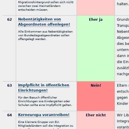
Migrationshintergrund sollen sich nicht
halten
zwischen zwei Heimatländern
entscheiden müssen.
Nebentätigkeiten von
62
Eher ja
Grundsä
Abgeordneten offenlegen!
Transp
Nebent
Alle Einkommen aus Nebentätigkeiten
von Bundestagsabgeordneten sollen
Abgeor
offengelegt werden.
dies b
untern
dann i
die Ein
zusätz
nachge
Impfpflicht in öffentlichen
63
Nein!
Eltern 
Einrichtungen!
entsch
gegen 
Für den Besuch öffentlicher
Einrichtungen wie Kindergärten oder
Kinder
Schulen sollte eine Impfpflicht gelten.
Kerneuropa vorantreiben!
64
Eher nicht
Wir Lib
Integr
Eine kleinere Gruppe von EU-
Mitgliedsländern soll die Integration zu
vorant