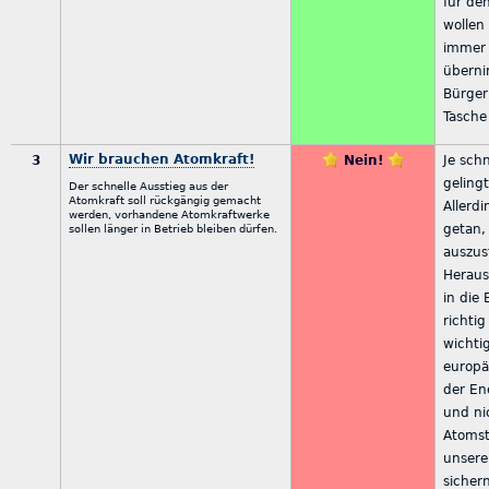
für de
wollen
immer
überni
Bürger
Tasche 
Wir brauchen Atomkraft!
3
Nein!
Je sch
geling
Der schnelle Ausstieg aus der
Atomkraft soll rückgängig gemacht
Allerdi
werden, vorhandene Atomkraftwerke
getan,
sollen länger in Betrieb bleiben dürfen.
auszus
Heraus
in die
richti
wichtig
europä
der En
und ni
Atomst
unsere
sicher