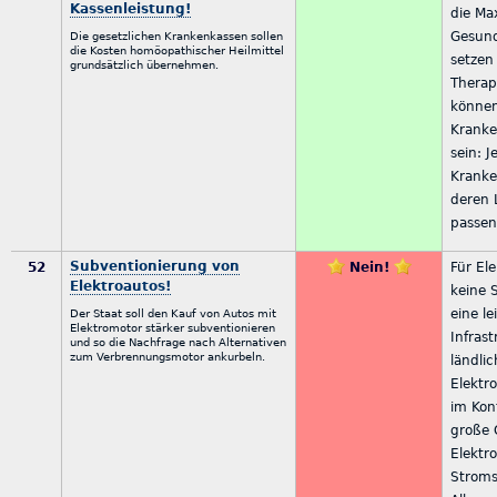
Kassenleistung!
die Ma
Gesund
Die gesetzlichen Krankenkassen sollen
die Kosten homöopathischer Heilmittel
setzen 
grundsätzlich übernehmen.
Therapi
können
Kranke
sein: J
Kranke
deren 
passen
Subventionierung von
52
Nein!
Für El
Elektroautos!
keine 
eine l
Der Staat soll den Kauf von Autos mit
Elektromotor stärker subventionieren
Infras
und so die Nachfrage nach Alternativen
zum Verbrennungsmotor ankurbeln.
ländli
Elektr
im Kon
große 
Elektr
Stroms