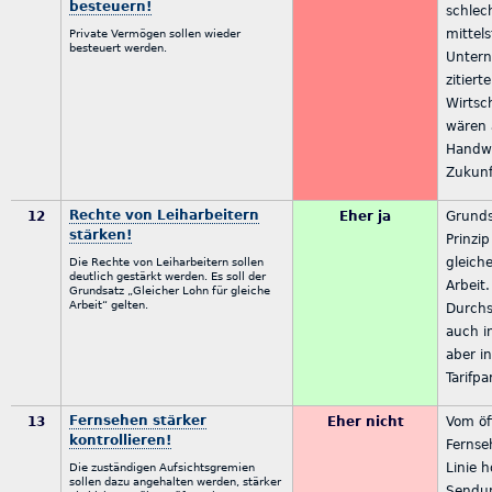
besteuern!
schlec
mittel
Private Vermögen sollen wieder
besteuert werden.
Untern
zitiert
Wirtsch
wären 
Handwe
Zukunf
Rechte von Leiharbeitern
12
Eher ja
Grunds
stärken!
Prinzip
gleich
Die Rechte von Leiharbeitern sollen
deutlich gestärkt werden. Es soll der
Arbeit
Grundsatz „Gleicher Lohn für gleiche
Arbeit“ gelten.
Durchs
auch in
aber in
Tarifpa
Fernsehen stärker
13
Eher nicht
Vom öf
kontrollieren!
Fernse
Linie h
Die zuständigen Aufsichtsgremien
sollen dazu angehalten werden, stärker
Sendun