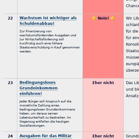
Chanc
Wachstum ist wichtiger als
22
Nein!
Wir Li
Schuldenabbau!
schlan
für di
Zur Finanzierung von
wachstumsfördernden Ausgaben und
für ei
zur Wirtschaftsförderung soll
kurzfristig auch eine höhere
Konsol
Staatsverschuldung in Kauf genommen
Staats
werden.
müssen
europä
überz
Bedingungsloses
23
Eher nicht
Das Li
Grundeinkommen
und ble
einführen!
Ansatz
Jeder Bürger soll Anspruch auf die
monatliche Zahlung eines
bedingungslosen Grundeinkommens
haben, um daraus seinen
Lebensunterhalt zu bestreiten. Im
Gegenzug entfallen die heutigen
Sozialleistungen.
Ausgaben für das Militär
24
Eher nicht
Grunds