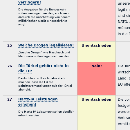
verringern!
unsere
legiti
Die Ausgaben für die Bundeswehr
sollen verringert werden, auch wenn
sind e
dadurch die Anschaffung von neuem
militärischen Gerät eingeschränkt
NATO. A
wird.
müssen
in die
Weiche Drogen legalisieren!
25
Unentschieden
„Weiche Drogen“ wie Haschisch und
Marihuana sollen legalisiert werden.
Die Türkei gehört nicht in
26
Nein!
Die Tür
die EU!
wirtsc
Land, 
Deutschland soll sich dafür stark
machen, dass die EU die
EU offe
Beitrittsverhandlungen mit der Türkei
abbricht.
Hartz-IV Leistungen
27
Unentschieden
Die vo
erhöhen!
festge
werde
Die Hartz-IV Leistungen sollen deutlich
erhöht werden.
Verbra
ermitte