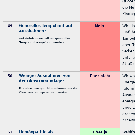
Quote 
die Mü
Kinder
Generelles Tempolimit auf
49
Nein!
Wir Li
Autobahnen!
Einfüh
Tempol
Auf Autobahnen soll ein generelles
Tempolimit eingeführt werden.
aber T
verkeh
unfall
Straße
Weniger Ausnahmen von
50
Eher nicht
Wir wo
der Ökostromumlage!
Energi
reform
Es sollen weniger Unternehmen von der
Ökostromumlage befreit werden.
Ausna
energi
unverz
drohen
Arbeits
Homöopathie als
51
Eher ja
Wahlfre