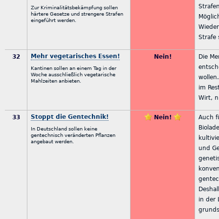
Strafen
Zur Kriminalitätsbekämpfung sollen
härtere Gesetze und strengere Strafen
Möglic
eingeführt werden.
Wieder
Strafe 
Mehr vegetarisches Essen!
32
Nein!
Die Me
entsch
Kantinen sollen an einem Tag in der
Woche ausschließlich vegetarische
wollen
Mahlzeiten anbieten.
im Res
Wirt, n
Stoppt die Gentechnik!
33
Nein!
Auch f
Biolade
In Deutschland sollen keine
gentechnisch veränderten Pflanzen
kultivi
angebaut werden.
und Ge
geneti
konven
gentec
Deshal
in der
grunds