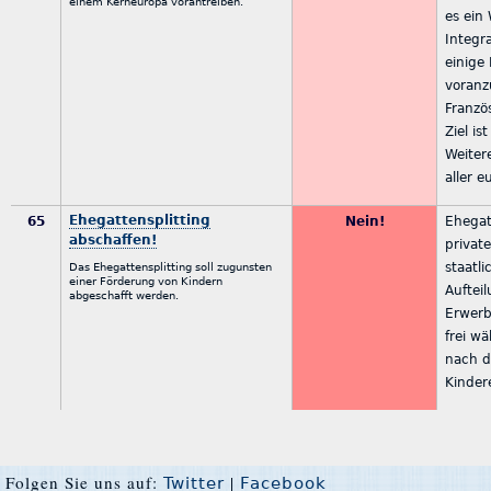
einem Kerneuropa vorantreiben.
es ein
Integr
einige
voranz
Franzö
Ziel is
Weiter
aller 
Ehegattensplitting
65
Nein!
Ehegat
abschaffen!
privat
staatl
Das Ehegattensplitting soll zugunsten
einer Förderung von Kindern
Auftei
abgeschafft werden.
Erwerbs
frei w
nach d
Kinder
Folgen Sie uns auf:
|
Twitter
Facebook