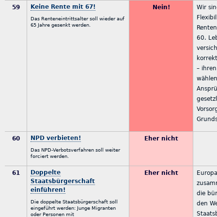
Keine Rente mit 67!
59
Nein!
Wir sin
Flexibi
Das Renteneintrittsalter soll wieder auf
65 Jahre gesenkt werden.
Renten
60. Leb
versic
korrek
– ihren
wählen
Ansprü
gesetz
Vorsor
Grunds
NPD verbieten!
60
Eher nicht
Das NPD-Verbotsverfahren soll weiter
forciert werden.
Doppelte
61
Eher nicht
Europa
Staatsbürgerschaft
zusamm
einführen!
die bü
Die doppelte Staatsbürgerschaft soll
den We
eingeführt werden: Junge Migranten
Staats
oder Personen mit