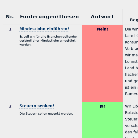
Nr.
Forderungen/Thesen
Antwort
Be
Mindestlohn einführen!
1
Nein!
Die wir
faire L
Es soll ein für alle Branchen geltender
verbindlicher Mindestlohn eingeführt
Konsum
werden.
Verbra
wir ma
Lohnst
Land b
fläche
und ge
ist ein
Bumer
Steuern senken!
2
Ja!
Wir Li
Belast
Die Steuern sollen gesenkt werden.
Steuer
versch
den fa