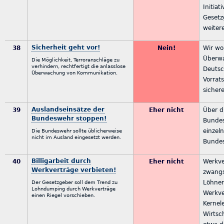
Initiat
Geset
weiter
Sicherheit geht vor!
38
Nein!
Wir wo
Überwa
Die Möglichkeit, Terroranschläge zu
verhindern, rechtfertigt die anlasslose
Deutsc
Überwachung von Kommunikation.
Vorrat
sicher
Auslandseinsätze der
39
Eher nicht
Über d
Bundeswehr stoppen!
Bundes
einzel
Die Bundeswehr sollte üblicherweise
nicht im Ausland eingesetzt werden.
Bundes
Billigarbeit durch
40
Eher nicht
Werkve
Werkverträge verbieten!
zwangs
Löhne
Der Gesetzgeber soll dem Trend zu
Lohndumping durch Werkverträge
Werkve
einen Riegel vorschieben.
Kernel
Wirtsc