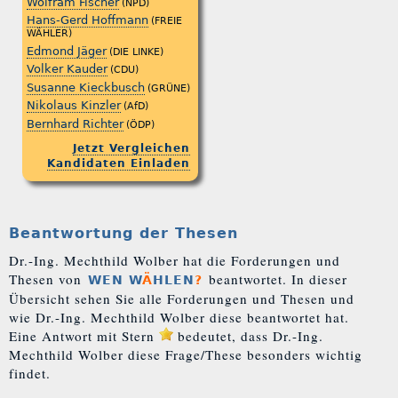
Wolfram Fischer
(NPD)
Hans-Gerd Hoffmann
(FREIE
WÄHLER)
Edmond Jäger
(DIE LINKE)
Volker Kauder
(CDU)
Susanne Kieckbusch
(GRÜNE)
Nikolaus Kinzler
(AfD)
Bernhard Richter
(ÖDP)
Jetzt Vergleichen
Kandidaten Einladen
Beantwortung der Thesen
Dr.-Ing. Mechthild Wolber hat die Forderungen und
Thesen von
beantwortet. In dieser
WEN W
Ä
HLEN
?
Übersicht sehen Sie alle Forderungen und Thesen und
wie Dr.-Ing. Mechthild Wolber diese beantwortet hat.
Eine Antwort mit Stern
bedeutet, dass Dr.-Ing.
Mechthild Wolber diese Frage/These besonders wichtig
findet.