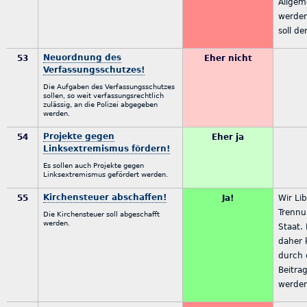
Allgem
werden.
soll de
Neuordnung des
53
Eher nicht
Verfassungsschutzes!
Die Aufgaben des Verfassungsschutzes
sollen, so weit verfassungsrechtlich
zulässig, an die Polizei abgegeben
werden.
Projekte gegen
54
Eher ja
Linksextremismus fördern!
Es sollen auch Projekte gegen
Linksextremismus gefördert werden.
Kirchensteuer abschaffen!
55
Ja!
Wir Li
Trennu
Die Kirchensteuer soll abgeschafft
werden.
Staat. 
daher 
durch 
Beitra
werde