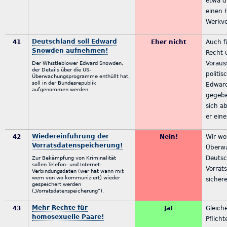
etwa d
einen 
Werkve
Deutschland soll Edward
41
Eher nicht
Auch f
Snowden aufnehmen!
Recht 
Voraus
Der Whistleblower Edward Snowden,
der Details über die US-
politis
Überwachungsprogramme enthüllt hat,
soll in der Bundesrepublik
Edwar
aufgenommen werden.
gegebe
sich a
er eine
Wiedereinführung der
42
Nein!
Wir wo
Vorratsdatenspeicherung!
Überwa
Deutsc
Zur Bekämpfung von Kriminalität
sollen Telefon- und Internet-
Vorrat
Verbindungsdaten (wer hat wann mit
wem von wo kommuniziert) wieder
sicher
gespeichert werden
(„Vorratsdatenspeicherung“).
Mehr Rechte für
43
Ja!
Gleich
homosexuelle Paare!
Pflicht