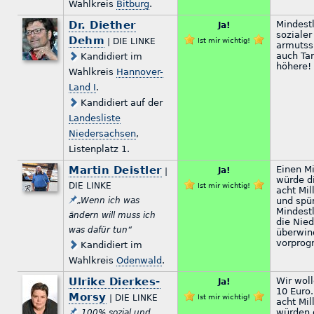
Wahlkreis
Bitburg
.
Dr. Diether
Mindestl
Ja!
sozialer
Dehm
| DIE LINKE
Ist mir wichtig!
armutss
auch Tar
Kandidiert im
höhere!
Wahlkreis
Hannover-
Land I
.
Kandidiert auf der
Landesliste
Niedersachsen
,
Listenplatz 1.
Martin Deistler
Einen M
Ja!
|
würde d
DIE LINKE
Ist mir wichtig!
acht Mil
„Wenn ich was
und spür
Mindest
ändern will muss ich
die Nied
was dafür tun“
überwin
vorprog
Kandidiert im
Wahlkreis
Odenwald
.
Ulrike Dierkes-
Wir wol
Ja!
10 Euro
Morsy
| DIE LINKE
Ist mir wichtig!
acht Mil
würden d
„100% sozial und