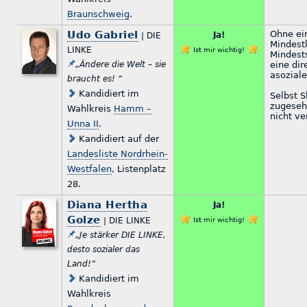
Braunschweig
.
Udo Gabriel
Ohne ei
Ja!
| DIE
Mindestl
LINKE
Ist mir wichtig!
Mindest
„Ändere die Welt – sie
eine di
asozial
braucht es! “
Kandidiert im
Selbst 
zugesehe
Wahlkreis
Hamm –
nicht ve
Unna II
.
Kandidiert auf der
Landesliste Nordrhein-
Westfalen
, Listenplatz
28.
Diana Hertha
Ja!
Golze
| DIE LINKE
Ist mir wichtig!
„Je stärker DIE LINKE,
desto sozialer das
Land!“
Kandidiert im
Wahlkreis