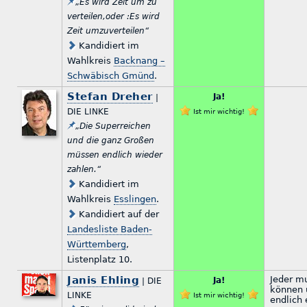
„Es wird Zeit um zu
verteilen,oder :Es wird
Zeit umzuverteilen“
Kandidiert im
Wahlkreis
Backnang –
Schwäbisch Gmünd
.
Stefan Dreher
Ja!
|
DIE LINKE
Ist mir wichtig!
„Die Superreichen
und die ganz Großen
müssen endlich wieder
zahlen.“
Kandidiert im
Wahlkreis
Esslingen
.
Kandidiert auf der
Landesliste Baden-
Württemberg
,
Listenplatz 10.
Janis Ehling
Jeder mu
Ja!
| DIE
können 
LINKE
Ist mir wichtig!
endlich 