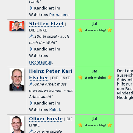
Land!“
Kandidiert im
Wahlkreis
Pirmasens
.
Steffen Etzel
Ja!
|
DIE LINKE
Ist mir wichtig!
„100 % sozial - auch
nach der Wahl“
Kandidiert im
Wahlkreis
Hochtaunus
.
Heinz Peter Karl
Der Loh
Ja!
ausreich
Fischer
| DIE LINKE
Ist mir wichtig!
Subvent
hilft nu
„Ohne Arbeit muss
den Besc
man leben können – mit
Mindest
Arbeit auch!“
Niedrig
Kandidiert im
Wahlkreis
Köln I
.
Oliver Förste
Ja!
| DIE
LINKE
Ist mir wichtig!
„Für eine soziale