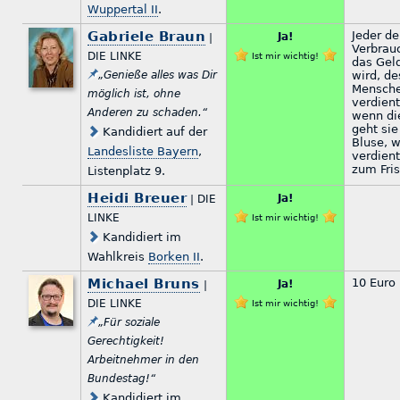
Wuppertal II
.
Gabriele Braun
Jeder de
Ja!
|
Verbrauc
DIE LINKE
Ist mir wichtig!
das Gel
„Genieße alles was Dir
wird, de
Mensche
möglich ist, ohne
verdient
Anderen zu schaden.“
wenn di
geht sie
Kandidiert auf der
Bluse, 
Landesliste Bayern
,
verdient
zum Fris
Listenplatz 9.
Heidi Breuer
Ja!
| DIE
LINKE
Ist mir wichtig!
Kandidiert im
Wahlkreis
Borken II
.
Michael Bruns
10 Euro
Ja!
|
DIE LINKE
Ist mir wichtig!
„Für soziale
Gerechtigkeit!
Arbeitnehmer in den
Bundestag!“
Kandidiert im