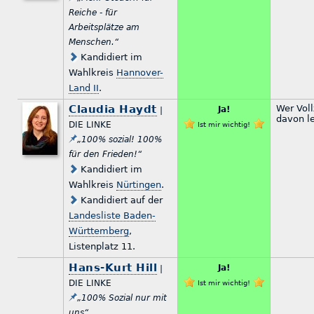
Reiche - für
Arbeitsplätze am
Menschen.“
Kandidiert im
Wahlkreis
Hannover-
Land II
.
Claudia Haydt
Wer Voll
Ja!
|
davon l
DIE LINKE
Ist mir wichtig!
„100% sozial! 100%
für den Frieden!“
Kandidiert im
Wahlkreis
Nürtingen
.
Kandidiert auf der
Landesliste Baden-
Württemberg
,
Listenplatz 11.
Hans-Kurt Hill
Ja!
|
DIE LINKE
Ist mir wichtig!
„100% Sozial nur mit
uns“