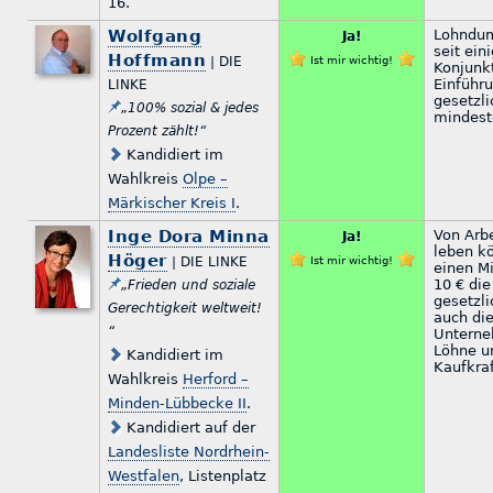
16.
Wolfgang
Lohndum
Ja!
seit ein
Hoffmann
| DIE
Ist mir wichtig!
Konjunkt
Einführ
LINKE
gesetzl
„100% sozial & jedes
mindeste
Prozent zählt!“
Kandidiert im
Wahlkreis
Olpe –
Märkischer Kreis I
.
Inge Dora Minna
Von Arb
Ja!
leben kö
Höger
| DIE LINKE
Ist mir wichtig!
einen M
10 € die
„Frieden und soziale
gesetzl
Gerechtigkeit weltweit!
auch di
“
Unterne
Löhne u
Kandidiert im
Kaufkraf
Wahlkreis
Herford –
Minden-Lübbecke II
.
Kandidiert auf der
Landesliste Nordrhein-
Westfalen
, Listenplatz