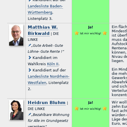
Landesliste Baden-
Württemberg
,
Listenplatz 3.
Matthias W.
Ein fläc
Ja!
Mindest
Birkwald
| DIE
Ist mir wichtig!
ist überf
muss da
LINKE
Aufstoc
„Gute Arbeit- Gute
Rentena
Löhne- Gute Rente !“
können,
Nivau d
Kandidiert im
liegen.
Wahlkreis
Köln II
.
Ein Mind
Kandidiert auf der
die mehr
Landesliste Nordrhein-
Gewerksc
Abwehrk
Westfalen
, Listenplatz
und sic
2.
Verteilu
konzent
Heidrun Bluhm
Wir wol
Ja!
|
zehn Eu
DIE LINKE
Ist mir wichtig!
fast ach
„Bezahlbare Wohnung
würden d
Läge de
für Alle im Grundgesetz
Euro, wü
verankern“