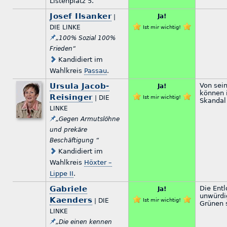
Listenplatz 5.
Josef Ilsanker
Ja!
|
DIE LINKE
Ist mir wichtig!
„100% Sozial 100%
Frieden“
Kandidiert im
Wahlkreis
Passau
.
Ursula Jacob-
Von sein
Ja!
können 
Reisinger
| DIE
Ist mir wichtig!
Skandal
LINKE
„Gegen Armutslöhne
und prekäre
Beschäftigung “
Kandidiert im
Wahlkreis
Höxter –
Lippe II
.
Gabriele
Die Entl
Ja!
unwürdi
Kaenders
| DIE
Ist mir wichtig!
Grünen 
LINKE
„Die einen kennen