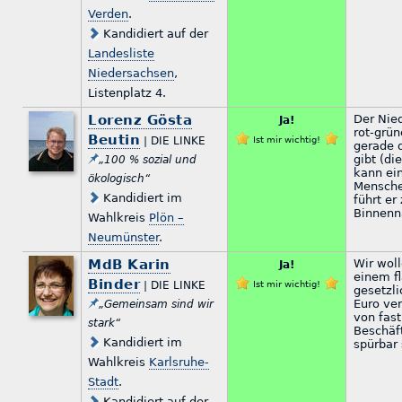
Verden
.
Kandidiert auf der
Landesliste
Niedersachsen
,
Listenplatz 4.
Lorenz Gösta
Der Nied
Ja!
rot-grün
Beutin
| DIE LINKE
Ist mir wichtig!
gerade d
gibt (di
„100 % sozial und
kann ei
ökologisch“
Mensche
Kandidiert im
führt er
Binnenn
Wahlkreis
Plön –
Neumünster
.
MdB Karin
Wir wol
Ja!
einem f
Binder
| DIE LINKE
Ist mir wichtig!
gesetzl
Euro ve
„Gemeinsam sind wir
von fast
stark“
Beschäf
Kandidiert im
spürbar 
Wahlkreis
Karlsruhe-
Stadt
.
Kandidiert auf der