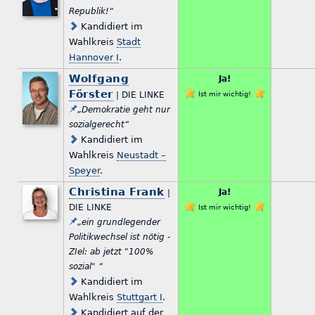
Republik!“
Kandidiert im
Wahlkreis
Stadt
Hannover I
.
Wolfgang
Ja!
Förster
| DIE LINKE
Ist mir wichtig!
„Demokratie geht nur
sozialgerecht“
Kandidiert im
Wahlkreis
Neustadt –
Speyer
.
Christina Frank
Ja!
|
DIE LINKE
Ist mir wichtig!
„ein grundlegender
Politikwechsel ist nötig -
ZIel: ab jetzt "100%
sozial" “
Kandidiert im
Wahlkreis
Stuttgart I
.
Kandidiert auf der