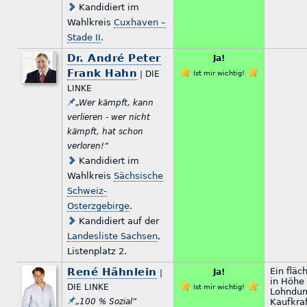
Kandidiert im
Wahlkreis
Cuxhaven –
Stade II
.
Dr. André Peter
Ja!
Frank Hahn
| DIE
Ist mir wichtig!
LINKE
„Wer kämpft, kann
verlieren - wer nicht
kämpft, hat schon
verloren!“
Kandidiert im
Wahlkreis
Sächsische
Schweiz-
Osterzgebirge
.
Kandidiert auf der
Landesliste Sachsen
,
Listenplatz 2.
René Hähnlein
Ein flä
Ja!
|
in Höhe 
DIE LINKE
Ist mir wichtig!
Lohndum
„100 % Sozial“
Kaufkra