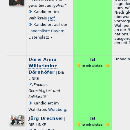
Läge de
garantiert amigofrei!“
Euro, wü
Kandidiert im
Niedrigl
überwun
Wahlkreis
Hof
.
vorprog
Kandidiert auf der
Wahlperi
an der 
Landesliste Bayern
,
nationa
Listenplatz 7.
ausgeri
derzeit 
Doris Anna
Unbedin
Ja!
Wilhelmine
Ist mir wichtig!
Dörnhöfer
| DIE
LINKE
„Frieden,
Gerechtigkeit und
Solidarität“
Kandidiert im
Wahlkreis
Würzburg
.
Jörg Drechsel
Ja!
|
DIE LINKE
Ist mir wichtig!