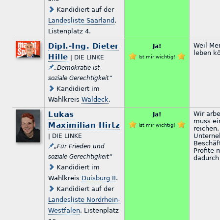
Kandidiert auf der
Landesliste Saarland
,
Listenplatz 4.
Dipl.-Ing. Dieter
Weil Men
Ja!
leben k
Hille
| DIE LINKE
Ist mir wichtig!
„Demokratie ist
soziale Gerechtigkeit“
Kandidiert im
Wahlkreis
Waldeck
.
Lukas
Wir arb
Ja!
muss ei
Maximilian Hirtz
Ist mir wichtig!
reichen.
Unterne
| DIE LINKE
Beschäf
„Für Frieden und
Profite
soziale Gerechtigkeit“
dadurch
Kandidiert im
Wahlkreis
Duisburg II
.
Kandidiert auf der
Landesliste Nordrhein-
Westfalen
, Listenplatz