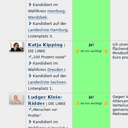
Kandidiert im
Wahlkreis
Hamburg-
Wandsbek
.
Kandidiert auf der
Landesliste Hamburg
,
Listenplatz 3.
Katja Kipping
Ich stre
Ja!
|
flächen
DIE LINKE
Ist mir wichtig!
Mindest
„100 Prozent sozial“
Euro pro
Kandidiert im
Wahlkreis
Dresden I
.
Kandidiert auf der
Landesliste Sachsen
,
Listenplatz 1.
Ludger Klein-
Gegen V
Ja!
Altersar
Ridder
| DIE LINKE
Ist mir wichtig!
Verteilu
gemeins
„Menschen vor
Mehrwer
Profite“
Kandidiert im