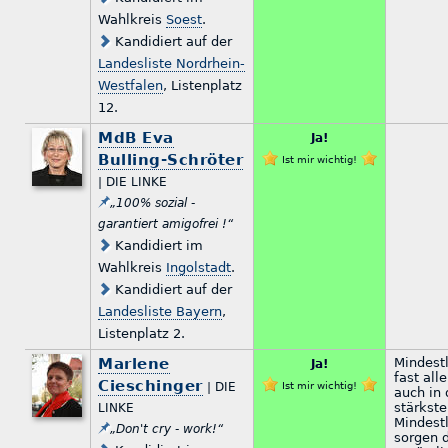
Wahlkreis
Soest
.
Kandidiert auf der
Landesliste Nordrhein-
Westfalen
, Listenplatz
12.
MdB Eva
Ja!
Bulling-Schröter
Ist mir wichtig!
| DIE LINKE
„100% sozial -
garantiert amigofrei !“
Kandidiert im
Wahlkreis
Ingolstadt
.
Kandidiert auf der
Landesliste Bayern
,
Listenplatz 2.
Marlene
Mindestl
Ja!
fast all
Cieschinger
| DIE
Ist mir wichtig!
auch in 
stärkst
LINKE
Mindest
„Don't cry - work!“
sorgen 