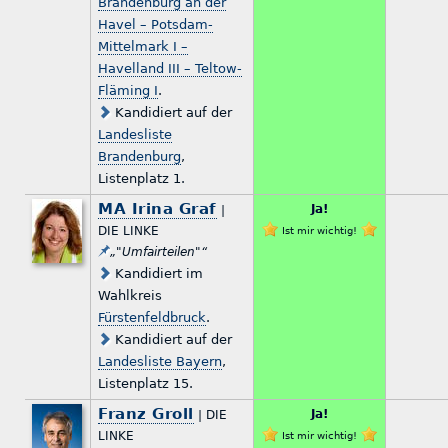
Brandenburg an der
Havel – Potsdam-
Mittelmark I –
Havelland III – Teltow-
Fläming I
.
Kandidiert auf der
Landesliste
Brandenburg
,
Listenplatz 1.
MA Irina Graf
Ja!
|
DIE LINKE
Ist mir wichtig!
„"Umfairteilen"“
Kandidiert im
Wahlkreis
Fürstenfeldbruck
.
Kandidiert auf der
Landesliste Bayern
,
Listenplatz 15.
Franz Groll
Ja!
| DIE
LINKE
Ist mir wichtig!