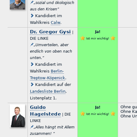
„sozial und ökologisch
aus den Krisen“
Kandidiert im
Wahlkreis
Calw
.
Dr. Gregor Gysi
Ja!
|
DIE LINKE
Ist mir wichtig!
„Umverteilen, aber
endlich von oben nach
unten.“
Kandidiert im
Wahlkreis
Berlin-
Treptow-Köpenick
.
Kandidiert auf der
Landesliste Berlin
,
Listenplatz 1.
Guido
Ohne gu
Ja!
Ohne Ka
Hagelstede
| DIE
Ist mir wichtig!
Ohne Um
LINKE
„Alles hängt mit Allem
zusammen! “