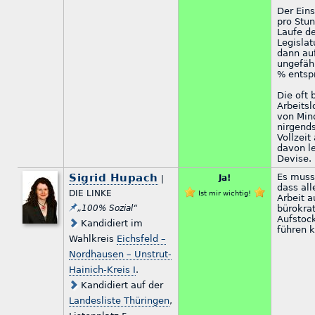
Der Eins
pro Stu
Laufe d
Legislat
dann auf
ungefäh
% entspr
Die oft
Arbeitsl
von Min
nirgend
Vollzeit
davon le
Devise.
Sigrid Hupach
Es muss
Ja!
|
dass all
DIE LINKE
Ist mir wichtig!
Arbeit 
„100% Sozial“
bürokra
Aufstoc
Kandidiert im
führen 
Wahlkreis
Eichsfeld –
Nordhausen – Unstrut-
Hainich-Kreis I
.
Kandidiert auf der
Landesliste Thüringen
,