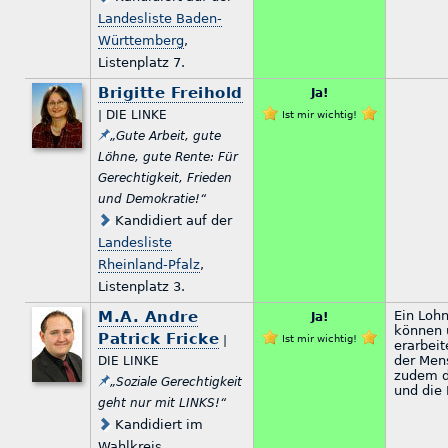
Landesliste Baden-
Württemberg
,
Listenplatz 7.
Brigitte Freihold
Ja!
| DIE LINKE
Ist mir wichtig!
„Gute Arbeit, gute
Löhne, gute Rente: Für
Gerechtigkeit, Frieden
und Demokratie!“
Kandidiert auf der
Landesliste
Rheinland-Pfalz
,
Listenplatz 3.
M.A. Andre
Ein Loh
Ja!
können 
Patrick Fricke
|
Ist mir wichtig!
erarbeit
der Men
DIE LINKE
zudem d
„Soziale Gerechtigkeit
und die
geht nur mit LINKS!“
Kandidiert im
Wahlkreis