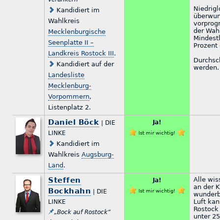
Niedrigl
Kandidiert im
überwun
Wahlkreis
vorprog
der Wahl
Mecklenburgische
Mindest
Seenplatte II –
Prozent 
Landkreis Rostock III
.
Durchsc
Kandidiert auf der
werden. 
Landesliste
Mecklenburg-
Vorpommern
,
Listenplatz 2.
Daniel Böck
Ja!
| DIE
LINKE
Ist mir wichtig!
Kandidiert im
Wahlkreis
Augsburg-
Land
.
Steffen
Alle wis
Ja!
an der K
Bockhahn
| DIE
Ist mir wichtig!
wunderb
Luft kan
LINKE
Rostock 
„Bock auf Rostock“
unter 25