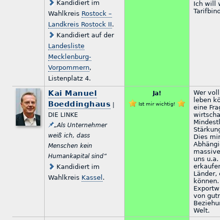
Kandidiert im
Ich will
Tarifbin
Wahlkreis
Rostock –
Landkreis Rostock II
.
Kandidiert auf der
Landesliste
Mecklenburg-
Vorpommern
,
Listenplatz 4.
Kai Manuel
Wer voll
Ja!
leben kö
Boeddinghaus
|
Ist mir wichtig!
eine Fr
wirtscha
DIE LINKE
Mindestl
„Als Unternehmer
Stärkun
weiß ich, dass
Dies mi
Abhängi
Menschen kein
massive
Humankapital sind“
uns u.a
erkaufen
Kandidiert im
Länder, 
Wahlkreis
Kassel
.
können.
Exportwi
von gut
Beziehu
Welt.