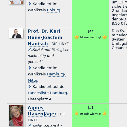
um 13 Mi
Kandidiert im
sichert
Wahlkreis
Coburg
.
Grundsi
Regelarb
der SPD 
8,50 € f
Prof. Dr. Karl
Das Sys
Ja!
mit Nied
Hans-Joachim
Ist mir wichtig!
System 
Hanisch
Umlagef
| DIE LINKE
Gesundhe
„Sozial und ökologisch
nachhaltig und
gerecht“
Kandidiert im
Wahlkreis
Hamburg-
Mitte
.
Kandidiert auf der
Landesliste Hamburg
,
Listenplatz 4.
Agnes
Ja!
Hasenjäger
| DIE
Ist mir wichtig!
LINKE
„Mehr Steuern für