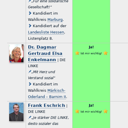
„Für eine solidarische
Gesellschaft!“
Kandidiert im
Wahlkreis
Marburg
.
Kandidiert auf der
Landesliste Hessen
,
Listenplatz 8.
Dr. Dagmar
Ja!
Gertraud Elsa
Ist mir wichtig!
Enkelmann
| DIE
LINKE
„Mit Herz und
Verstand sozial“
Kandidiert im
Wahlkreis
Märkisch-
Oderland – Barnim II
.
Frank Eschrich
Ja!
|
DIE LINKE
Ist mir wichtig!
„Je stärker DIE LINKE,
desto sozialer das