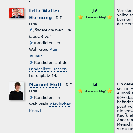
9.
Fritz-Walter
Von der 
Ja!
Vollzei
Hornung
| DIE
Ist mir wichtig!
können. 
der Men
LINKE
„Ändere die Welt. Sie
braucht es.“
Kandidiert im
Wahlkreis
Main-
Taunus
.
Kandidiert auf der
Landesliste Hessen
,
Listenplatz 14.
Manuel Huff
Ein gese
Ja!
| DIE
sich in 
LINKE
Ist mir wichtig!
europäis
Kandidiert im
60% des
befinden
Wahlkreis
Märkischer
positive
Kreis II
.
Binnenwi
Kaufkraf
Anderen 
Mensch i
von sein