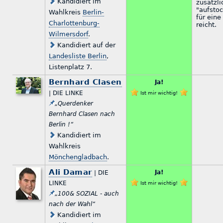
Kandidiert im
zusätzli
"aufsto
Wahlkreis
Berlin-
für eine
Charlottenburg-
reicht.
Wilmersdorf
.
Kandidiert auf der
Landesliste Berlin
,
Listenplatz 7.
Bernhard Clasen
Ja!
| DIE LINKE
Ist mir wichtig!
„Querdenker
Bernhard Clasen nach
Berlin !“
Kandidiert im
Wahlkreis
Mönchengladbach
.
Ali Damar
Ja!
| DIE
LINKE
Ist mir wichtig!
„100& SOZIAL - auch
nach der Wahl“
Kandidiert im