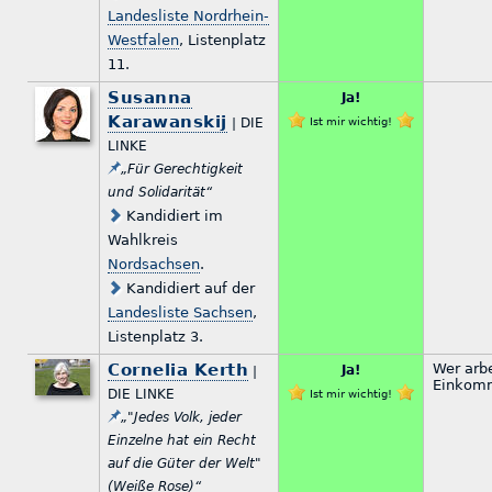
Landesliste Nordrhein-
Westfalen
, Listenplatz
11.
Susanna
Ja!
Karawanskij
| DIE
Ist mir wichtig!
LINKE
„Für Gerechtigkeit
und Solidarität“
Kandidiert im
Wahlkreis
Nordsachsen
.
Kandidiert auf der
Landesliste Sachsen
,
Listenplatz 3.
Cornelia Kerth
Wer arb
Ja!
|
Einkomm
DIE LINKE
Ist mir wichtig!
„"Jedes Volk, jeder
Einzelne hat ein Recht
auf die Güter der Welt"
(Weiße Rose)“