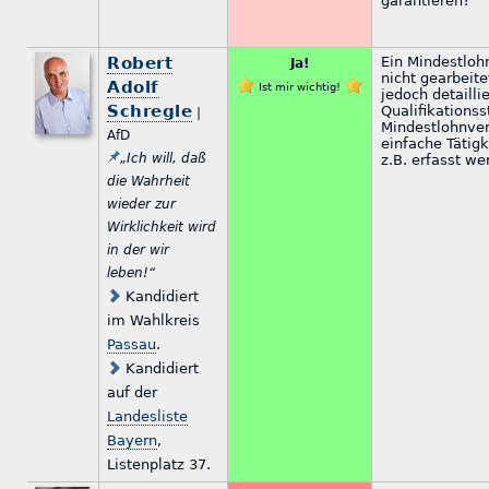
garantieren?
Robert
Ein Mindestloh
Ja!
nicht gearbeite
Adolf
Ist mir wichtig!
jedoch detailli
Schregle
Qualifikationss
|
Mindestlohnver
AfD
einfache Tätigk
„Ich will, daß
z.B. erfasst w
die Wahrheit
wieder zur
Wirklichkeit wird
in der wir
leben!“
Kandidiert
im Wahlkreis
Passau
.
Kandidiert
auf der
Landesliste
Bayern
,
Listenplatz 37.