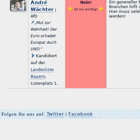
André
Ein genereller 
Nein!
Branchen hilft 
Wächter
|
Ist mir wichtig!
Hier muss sele
werden!
AfD
„Mut zur
Wahrheit! Der
Euro schadet
Europa! Auch
UNS!“
Kandidiert
auf der
Landesliste
Bayern
,
Listenplatz 1.
Folgen Sie uns auf:
|
Twitter
Facebook