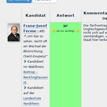
Kommenta
Kandidat
Antwort
(o
Franz-Josef
Die Tarifvertra
Ja!
Ungleichgewich
Ferme
| AfD
Ist mir wichtig!
nicht sich auf 
verständigen, 
„Um klar zu
Staat hier lenk
sehen, reicht oft
ein Wechsel der
Blickrichtung.
(Saint-Exupery)“
Kandidiert
im Wahlkreis
Bottrop –
Recklinghausen
III
.
Kandidiert
auf der
Landesliste
Nordrhein-