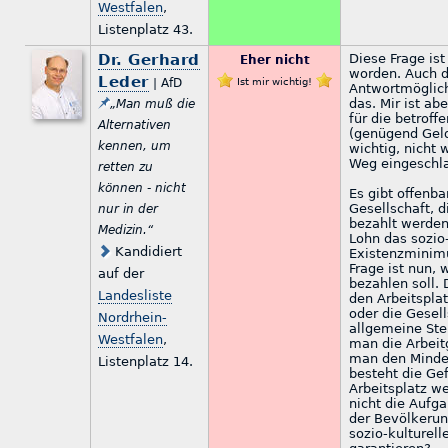
Westfalen
,
Listenplatz 43.
Dr. Gerhard
Diese Frage ist
Eher nicht
worden. Auch 
Leder
| AfD
Ist mir wichtig!
Antwortmöglich
das. Mir ist ab
„Man muß die
für die betrof
Alternativen
(genügend Gel
kennen, um
wichtig, nicht 
Weg eingeschla
retten zu
können - nicht
Es gibt offenba
Gesellschaft, d
nur in der
bezahlt werde
Medizin.“
Lohn das sozio-
Kandidiert
Existenzminimu
Frage ist nun, 
auf der
bezahlen soll. 
Landesliste
den Arbeitspla
oder die Gesell
Nordrhein-
allgemeine Ste
Westfalen
,
man die Arbeit
man den Mindes
Listenplatz 14.
besteht die Gef
Arbeitsplatz we
nicht die Aufga
der Bevölkeru
sozio-kulturel