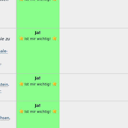
Ja!
ie zu
Ist mir wichtig!
aale-
n
,
Ja!
stein
.
Ist mir wichtig!
-
Ja!
Ist mir wichtig!
chsen
,