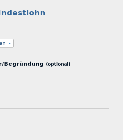
Mindestlohn
ien
r/Begründung
(optional)