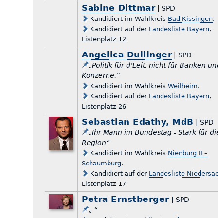
Sabine Dittmar
| SPD
Kandidiert im Wahlkreis
Bad Kissingen
.
Kandidiert auf der
Landesliste Bayern
,
Listenplatz 12.
Angelica Dullinger
| SPD
„Politik für d'Leit, nicht für Banken un
Konzerne.“
Kandidiert im Wahlkreis
Weilheim
.
Kandidiert auf der
Landesliste Bayern
,
Listenplatz 26.
Sebastian Edathy, MdB
| SPD
„Ihr Mann im Bundestag - Stark für di
Region“
Kandidiert im Wahlkreis
Nienburg II –
Schaumburg
.
Kandidiert auf der
Landesliste Niedersa
Listenplatz 17.
Petra Ernstberger
| SPD
„ “