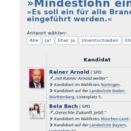
»Mindestlohn ei
»Es soll ein für alle Br
eingeführt werden.«
Antwort wählen:
Alle
Ja!
Eher ja
Unentschieden
Eh
Kandidat
Rainer Arnold
| SPD
„mit Rainer Arnold weiter“
Kandidiert im Wahlkreis
Nürtingen
.
Kandidiert auf der
Landesliste Baden-
Württemberg
, Listenplatz 5.
Bela Bach
| SPD
„Gerechte Zukunft. Jetzt.“
Kandidiert im Wahlkreis
München-Land
.
Kandidiert auf der
Landesliste Bayern
,