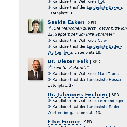
Kandidiert im Wahlkreis
Hof
.
Kandidiert auf der
Landesliste Bayern
,
Listenplatz 10.
Saskia Esken
| SPD
„Die Menschen zuerst - dafür bitte ic
22. September um Ihre Stimme!“
Kandidiert im Wahlkreis
Calw
.
Kandidiert auf der
Landesliste Baden-
Württemberg
, Listenplatz 18.
Dr. Dieter Falk
| SPD
„Zeit für Zukunft!“
Kandidiert im Wahlkreis
Main-Taunus
.
Kandidiert auf der
Landesliste Hessen
,
Listenplatz 27.
Dr. Johannes Fechner
| SPD
Kandidiert im Wahlkreis
Emmendingen –
Kandidiert auf der
Landesliste Baden-
Württemberg
, Listenplatz 19.
Elke Ferner
| SPD