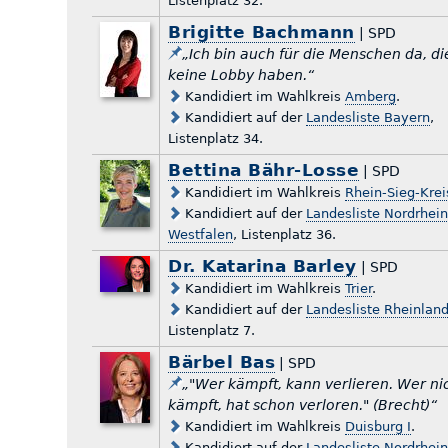
Listenplatz 32.
Brigitte Bachmann
| SPD
„Ich bin auch für die Menschen da, di
keine Lobby haben.“
Kandidiert im Wahlkreis
Amberg
.
Kandidiert auf der
Landesliste Bayern
,
Listenplatz 34.
Bettina Bähr-Losse
| SPD
Kandidiert im Wahlkreis
Rhein-Sieg-Kreis
Kandidiert auf der
Landesliste Nordrhein
Westfalen
, Listenplatz 36.
Dr. Katarina Barley
| SPD
Kandidiert im Wahlkreis
Trier
.
Kandidiert auf der
Landesliste Rheinland
Listenplatz 7.
Bärbel Bas
| SPD
„"Wer kämpft, kann verlieren. Wer ni
kämpft, hat schon verloren." (Brecht)“
Kandidiert im Wahlkreis
Duisburg I
.
Kandidiert auf der
Landesliste Nordrhein