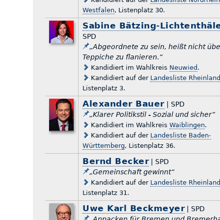
Westfalen
, Listenplatz 30.
Sabine Bätzing-Lichtenthäl
SPD
„Abgeordnete zu sein, heißt nicht übe
Teppiche zu flanieren.“
Kandidiert im Wahlkreis
Neuwied
.
Kandidiert auf der
Landesliste Rheinland
Listenplatz 3.
Alexander Bauer
| SPD
„Klarer Politikstil - Sozial und sicher“
Kandidiert im Wahlkreis
Waiblingen
.
Kandidiert auf der
Landesliste Baden-
Württemberg
, Listenplatz 36.
Bernd Becker
| SPD
„Gemeinschaft gewinnt“
Kandidiert auf der
Landesliste Rheinland
Listenplatz 31.
Uwe Karl Beckmeyer
| SPD
„Anpacken für Bremen und Bremerh