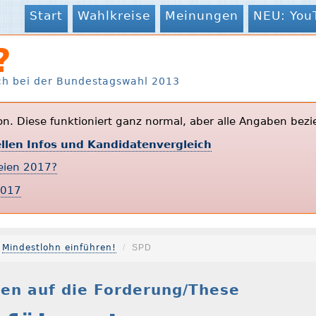
Start
Wahlkreise
Meinungen
NEU: You
?
ch bei der Bundestagswahl 2013
ion. Diese funktioniert ganz normal, aber alle Angaben bezi
ellen Infos und Kandidatenvergleich
teien 2017?
2017
Mindestlohn einführen!
SPD
en auf die Forderung/These