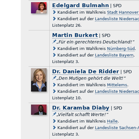
Edelgard Bulmahn
| SPD
Kandidiert im Wahlkreis
Stadt Hannover 
Kandidiert auf der
Landesliste Niedersa
Listenplatz 26.
Martin Burkert
| SPD
„Für ein gerechteres Deutschland!“
Kandidiert im Wahlkreis
Nürnberg-Süd
.
Kandidiert auf der
Landesliste Bayern
,
Listenplatz 3.
Dr. Daniela De Ridder
| SPD
„Den Mutigen gehört die Welt!“
Kandidiert im Wahlkreis
Mittelems
.
Kandidiert auf der
Landesliste Niedersa
Listenplatz 10.
Dr. Karamba Diaby
| SPD
„Vielfalt schafft Werte!“
Kandidiert im Wahlkreis
Halle
.
Kandidiert auf der
Landesliste Sachsen-
Listenplatz 3.