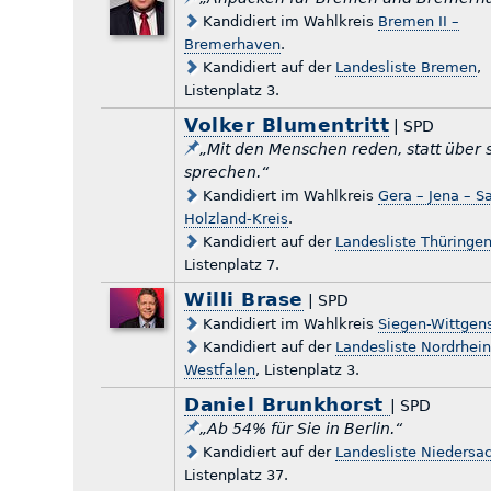
Kandidiert im Wahlkreis
Bremen II –
Bremerhaven
.
Kandidiert auf der
Landesliste Bremen
,
Listenplatz 3.
Volker Blumentritt
| SPD
„Mit den Menschen reden, statt über s
sprechen.“
Kandidiert im Wahlkreis
Gera – Jena – S
Holzland-Kreis
.
Kandidiert auf der
Landesliste Thüringe
Listenplatz 7.
Willi Brase
| SPD
Kandidiert im Wahlkreis
Siegen-Wittgen
Kandidiert auf der
Landesliste Nordrhein
Westfalen
, Listenplatz 3.
Daniel Brunkhorst
| SPD
„Ab 54% für Sie in Berlin.“
Kandidiert auf der
Landesliste Niedersa
Listenplatz 37.