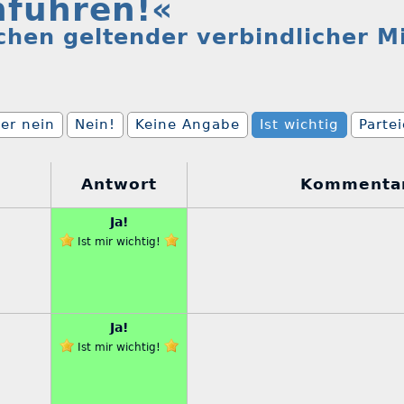
nführen!«
anchen geltender verbindlicher 
er nein
Nein!
Keine Angabe
Ist wichtig
Parte
Antwort
Kommenta
Ja!
Ist mir wichtig!
Ja!
Ist mir wichtig!