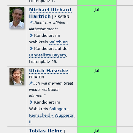
Listenplatz 1.
Michael Richard
Ja!
Hartrich
| PIRATEN
„Nicht nur wählen -
Mitbestimmen!“
Kandidiert im
Wahlkreis
Würzburg
.
Kandidiert auf der
Landesliste Bayern
,
Listenplatz 29.
Ulrich Hasecke
Ja!
|
PIRATEN
„Ich will meinem Staat
wieder vertrauen
können.“
Kandidiert im
Wahlkreis
Solingen –
Remscheid – Wuppertal
II
.
Tobias Heine
Ja!
|