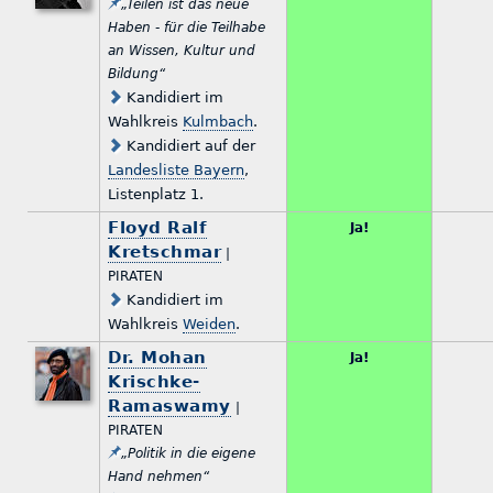
„Teilen ist das neue
Haben - für die Teilhabe
an Wissen, Kultur und
Bildung“
Kandidiert im
Wahlkreis
Kulmbach
.
Kandidiert auf der
Landesliste Bayern
,
Listenplatz 1.
Floyd Ralf
Ja!
Kretschmar
|
PIRATEN
Kandidiert im
Wahlkreis
Weiden
.
Dr. Mohan
Ja!
Krischke-
Ramaswamy
|
PIRATEN
„Politik in die eigene
Hand nehmen“