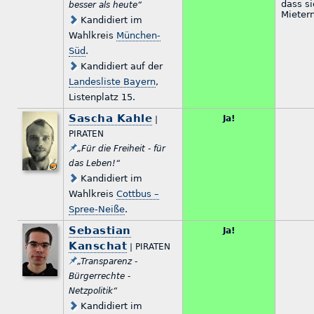
dass si
besser als heute“
Mieter
Kandidiert im
Wahlkreis
München-
Süd
.
Kandidiert auf der
Landesliste Bayern
,
Listenplatz 15.
Sascha Kahle
Ja!
|
PIRATEN
„Für die Freiheit - für
das Leben!“
Kandidiert im
Wahlkreis
Cottbus –
Spree-Neiße
.
Sebastian
Ja!
Kanschat
| PIRATEN
„Transparenz -
Bürgerrechte -
Netzpolitik“
Kandidiert im