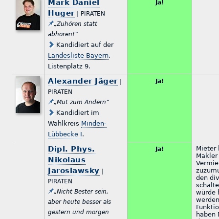
Mark Daniel
Ja!
Huger
| PIRATEN
„Zuhören statt
abhören!“
Kandidiert auf der
Landesliste Bayern
,
Listenplatz 9.
Alexander Jäger
Ja!
|
PIRATEN
„Mut zum Ändern“
Kandidiert im
Wahlkreis
Minden-
Lübbecke I
.
Dipl. Phys.
Mieter
Ja!
Makler
Nikolaus
Vermie
Jaroslawsky
zuzumu
|
den div
PIRATEN
schalt
„Nicht Bester sein,
würde 
werden
aber heute besser als
Funktio
gestern und morgen
haben 