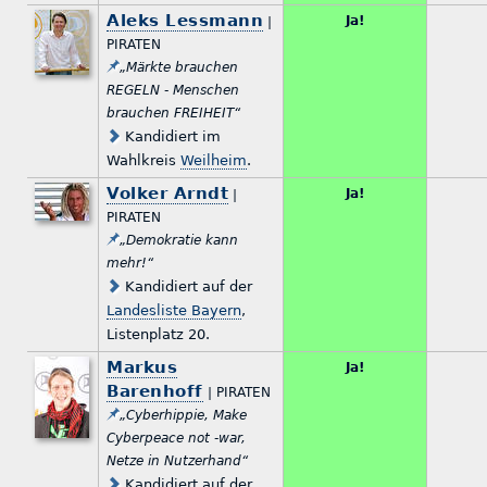
Aleks Lessmann
Ja!
|
PIRATEN
„Märkte brauchen
REGELN - Menschen
brauchen FREIHEIT“
Kandidiert im
Wahlkreis
Weilheim
.
Volker Arndt
Ja!
|
PIRATEN
„Demokratie kann
mehr!“
Kandidiert auf der
Landesliste Bayern
,
Listenplatz 20.
Markus
Ja!
Barenhoff
| PIRATEN
„Cyberhippie, Make
Cyberpeace not -war,
Netze in Nutzerhand“
Kandidiert auf der