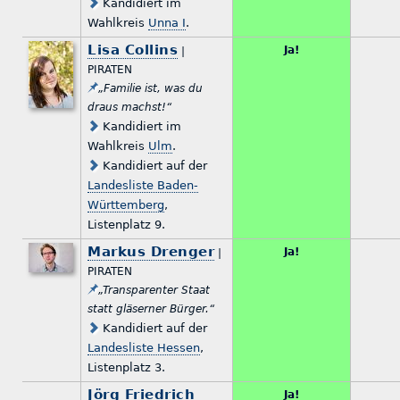
Kandidiert im
Wahlkreis
Unna I
.
Lisa Collins
Ja!
|
PIRATEN
„Familie ist, was du
draus machst!“
Kandidiert im
Wahlkreis
Ulm
.
Kandidiert auf der
Landesliste Baden-
Württemberg
,
Listenplatz 9.
Markus Drenger
Ja!
|
PIRATEN
„Transparenter Staat
statt gläserner Bürger.“
Kandidiert auf der
Landesliste Hessen
,
Listenplatz 3.
Jörg Friedrich
Ja!