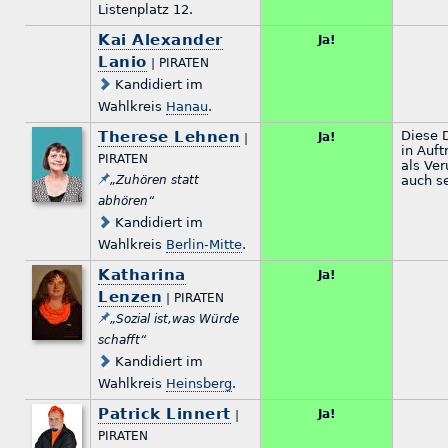
Listenplatz 12.
Kai Alexander
Ja!
Lanio
| PIRATEN
Kandidiert im
Wahlkreis
Hanau
.
Therese Lehnen
Diese D
Ja!
|
in Auft
PIRATEN
als Ve
„Zuhören statt
auch se
abhören“
Kandidiert im
Wahlkreis
Berlin-Mitte
.
Katharina
Ja!
Lenzen
| PIRATEN
„Sozial ist,was Würde
schafft“
Kandidiert im
Wahlkreis
Heinsberg
.
Patrick Linnert
Ja!
|
PIRATEN