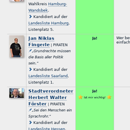
Wahlkreis
Hamburg-
Wandsbek
.
Kandidiert auf der
Landesliste Hamburg
,
Listenplatz 5.
Jan Niklas
Wer bes
Ja!
einfach
Fingerle
| PIRATEN
„Grundrechte müssen
die Basis aller Politik
sein.“
Kandidiert auf der
Landesliste Saarland
,
Listenplatz 1.
Stadtverordneter
Ja!
Herbert Walter
Ist mir wichtig!
Förster
| PIRATEN
„Sei den Menschen ein
Sprachrohr.“
Kandidiert auf der
Landesliste Hessen
,