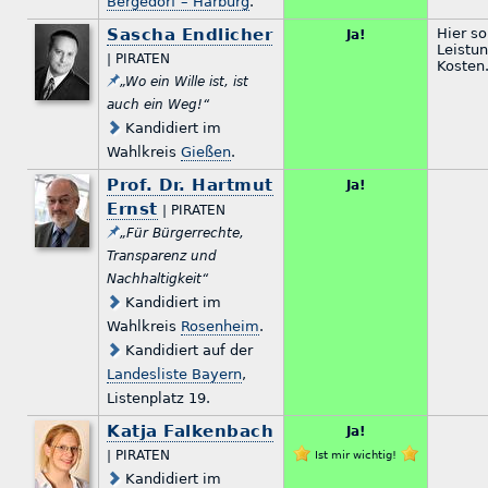
Bergedorf – Harburg
.
Sascha Endlicher
Hier so
Ja!
Leistun
| PIRATEN
Kosten
„Wo ein Wille ist, ist
auch ein Weg!“
Kandidiert im
Wahlkreis
Gießen
.
Prof. Dr. Hartmut
Ja!
Ernst
| PIRATEN
„Für Bürgerrechte,
Transparenz und
Nachhaltigkeit“
Kandidiert im
Wahlkreis
Rosenheim
.
Kandidiert auf der
Landesliste Bayern
,
Listenplatz 19.
Katja Falkenbach
Ja!
| PIRATEN
Ist mir wichtig!
Kandidiert im