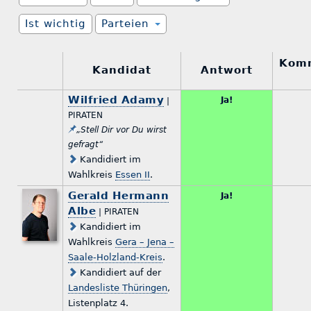
Ist wichtig
Parteien
Komm
Kandidat
Antwort
Wilfried Adamy
Ja!
|
PIRATEN
„Stell Dir vor Du wirst
gefragt“
Kandidiert im
Wahlkreis
Essen II
.
Gerald Hermann
Ja!
Albe
| PIRATEN
Kandidiert im
Wahlkreis
Gera – Jena –
Saale-Holzland-Kreis
.
Kandidiert auf der
Landesliste Thüringen
,
Listenplatz 4.