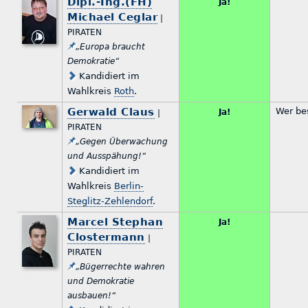
Dipl.-Ing.(FH)
Ja!
Michael Ceglar
|
PIRATEN
„Europa braucht
Demokratie“
Kandidiert im
Wahlkreis
Roth
.
Gerwald Claus
Wer be
Ja!
|
PIRATEN
„Gegen Überwachung
und Ausspähung!“
Kandidiert im
Wahlkreis
Berlin-
Steglitz-Zehlendorf
.
Marcel Stephan
Ja!
Clostermann
|
PIRATEN
„Bügerrechte wahren
und Demokratie
ausbauen!“