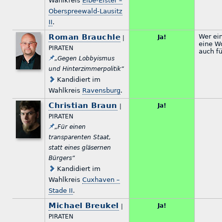
Wahlkreis
Elbe-Elster –
Oberspreewald-Lausitz
II
.
Roman Brauchle
Wer ei
Ja!
|
eine W
PIRATEN
auch f
„Gegen Lobbyismus
und Hinterzimmerpolitik“
Kandidiert im
Wahlkreis
Ravensburg
.
Christian Braun
Ja!
|
PIRATEN
„Für einen
transparenten Staat,
statt eines gläsernen
Bürgers“
Kandidiert im
Wahlkreis
Cuxhaven –
Stade II
.
Michael Breukel
Ja!
|
PIRATEN