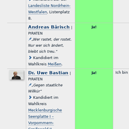
Landesliste Nordrhein-
Westfalen
, Listenplatz
8.
Andreas Bärisch
Ja!
|
PIRATEN
„Wer rastet, der rostet.
Nur wer sich ändert,
bleibt sich treu.“
Kandidiert im
Wahlkreis
Meißen
.
Dr. Uwe Bastian
Ich bin
Ja!
|
PIRATEN
„Gegen staatliche
Willkür“
Kandidiert im
Wahlkreis
Mecklenburgische
Seenplatte I –
Vorpommern-