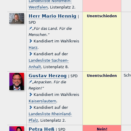
Landesliste Nordrhein-
Westfalen
, Listenplatz 2.
Herr Mario Hennig
Unentschieden
|
SPD
„Für das Land. Für die
Menschen.“
Kandidiert im Wahlkreis
Harz
.
Kandidiert auf der
Landesliste Sachsen-
Anhalt
, Listenplatz 8.
Gustav Herzog
Sch
Unentschieden
| SPD
„Anpacken. Für die
Region!“
Kandidiert im Wahlkreis
Kaiserslautern
.
Kandidiert auf der
Landesliste Rheinland-
Pfalz
, Listenplatz 2.
Petra Heß
Nein!
| SPD