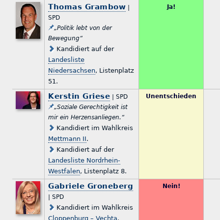
Thomas Grambow
Ja!
|
SPD
„Politik lebt von der
Bewegung“
Kandidiert auf der
Landesliste
Niedersachsen
, Listenplatz
51.
Kerstin Griese
Unentschieden
| SPD
„Soziale Gerechtigkeit ist
mir ein Herzensanliegen.“
Kandidiert im Wahlkreis
Mettmann II
.
Kandidiert auf der
Landesliste Nordrhein-
Westfalen
, Listenplatz 8.
Gabriele Groneberg
Nein!
| SPD
Kandidiert im Wahlkreis
Cloppenburg – Vechta
.