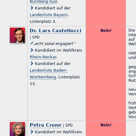
Nürnberg-Süd
.
Kandidiert auf der
Landesliste Bayern
,
Listenplatz 3.
Dr. Lars Castellucci
Die
Nein!
Int
| SPD
auf
„echt sozial engagiert“
Wel
Kandidiert im Wahlkreis
ste
Rhein-Neckar
.
und
Kandidiert auf der
geg
Landesliste Baden-
ang
Sic
Württemberg
, Listenplatz
Nut
13.
neu
Ver
frü
Ver
geb
Vor
Petra Crone
Nein!
| SPD
Kandidiert im Wahlkreis