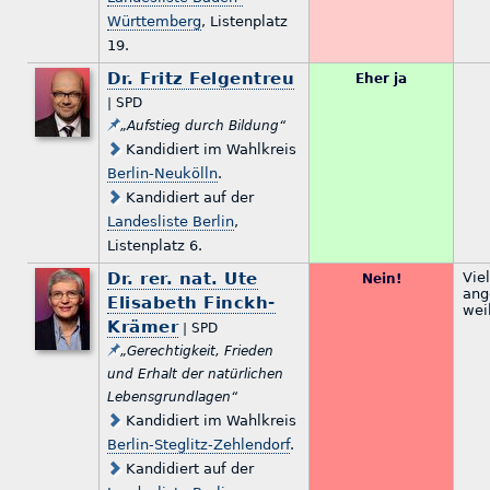
Württemberg
, Listenplatz
19.
Dr. Fritz Felgentreu
Eher ja
| SPD
„Aufstieg durch Bildung“
Kandidiert im Wahlkreis
Berlin-Neukölln
.
Kandidiert auf der
Landesliste Berlin
,
Listenplatz 6.
Dr. rer. nat. Ute
Vie
Nein!
ang
Elisabeth Finckh-
wei
Krämer
| SPD
„Gerechtigkeit, Frieden
und Erhalt der natürlichen
Lebensgrundlagen“
Kandidiert im Wahlkreis
Berlin-Steglitz-Zehlendorf
.
Kandidiert auf der