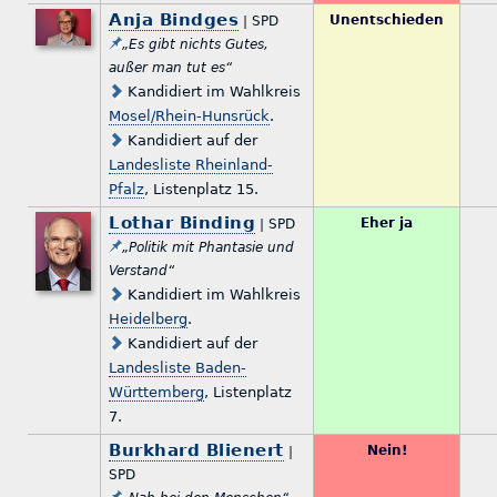
Anja Bindges
Unentschieden
| SPD
„Es gibt nichts Gutes,
außer man tut es“
Kandidiert im Wahlkreis
Mosel/Rhein-Hunsrück
.
Kandidiert auf der
Landesliste Rheinland-
Pfalz
, Listenplatz 15.
Lothar Binding
Eher ja
| SPD
„Politik mit Phantasie und
Verstand“
Kandidiert im Wahlkreis
Heidelberg
.
Kandidiert auf der
Landesliste Baden-
Württemberg
, Listenplatz
7.
Burkhard Blienert
Nein!
|
SPD