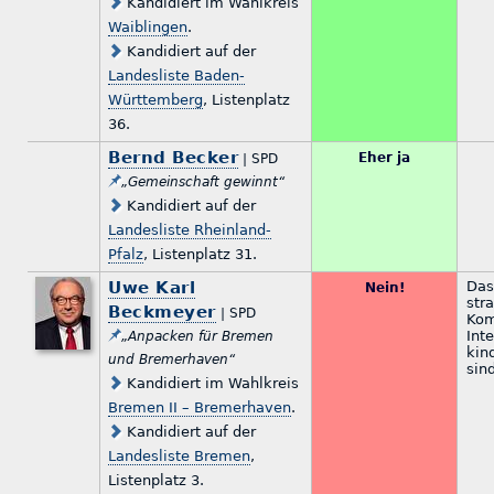
Kandidiert im Wahlkreis
Waiblingen
.
Kandidiert auf der
Landesliste Baden-
Württemberg
, Listenplatz
36.
Bernd Becker
Eher ja
| SPD
„Gemeinschaft gewinnt“
Kandidiert auf der
Landesliste Rheinland-
Pfalz
, Listenplatz 31.
Uwe Karl
Das
Nein!
stra
Beckmeyer
| SPD
Kom
Int
„Anpacken für Bremen
kin
und Bremerhaven“
sin
Kandidiert im Wahlkreis
Bremen II – Bremerhaven
.
Kandidiert auf der
Landesliste Bremen
,
Listenplatz 3.