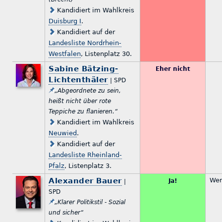
Kandidiert im Wahlkreis
Duisburg I
.
Kandidiert auf der
Landesliste Nordrhein-
Westfalen
, Listenplatz 30.
Sabine Bätzing-
Eher nicht
Lichtenthäler
| SPD
„Abgeordnete zu sein,
heißt nicht über rote
Teppiche zu flanieren.“
Kandidiert im Wahlkreis
Neuwied
.
Kandidiert auf der
Landesliste Rheinland-
Pfalz
, Listenplatz 3.
Alexander Bauer
Wer
Ja!
|
SPD
„Klarer Politikstil - Sozial
und sicher“