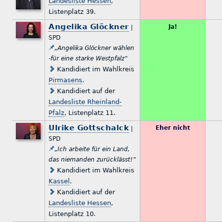
Landesliste Hessen
,
Listenplatz 39.
Angelika Glöckner
Ja!
|
SPD
„Angelika Glöckner wählen
-für eine starke Westpfalz“
Kandidiert im Wahlkreis
Pirmasens
.
Kandidiert auf der
Landesliste Rheinland-
Pfalz
, Listenplatz 11.
Ulrike Gottschalck
Eher nicht
|
SPD
„Ich arbeite für ein Land,
das niemanden zurücklässt!“
Kandidiert im Wahlkreis
Kassel
.
Kandidiert auf der
Landesliste Hessen
,
Listenplatz 10.