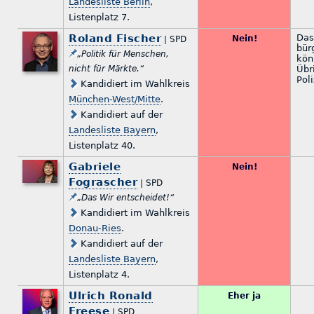
Landesliste Berlin
,
Listenplatz 7.
Roland Fischer
Das
Nein!
| SPD
bür
„Politik für Menschen,
kön
nicht für Märkte.“
Übr
Poli
Kandidiert im Wahlkreis
München-West/Mitte
.
Kandidiert auf der
Landesliste Bayern
,
Listenplatz 40.
Gabriele
Nein!
Fograscher
| SPD
„Das Wir entscheidet!“
Kandidiert im Wahlkreis
Donau-Ries
.
Kandidiert auf der
Landesliste Bayern
,
Listenplatz 4.
Ulrich Ronald
Eher ja
Freese
| SPD