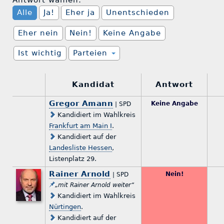
Antwort wählen:
Alle
Ja!
Eher ja
Unentschieden
Eher nein
Nein!
Keine Angabe
Ist wichtig
Parteien
Kandidat
Antwort
Gregor Amann
Keine Angabe
| SPD
Kandidiert im Wahlkreis
Frankfurt am Main I
.
Kandidiert auf der
Landesliste Hessen
,
Listenplatz 29.
Rainer Arnold
Nein!
| SPD
„mit Rainer Arnold weiter“
Kandidiert im Wahlkreis
Nürtingen
.
Kandidiert auf der