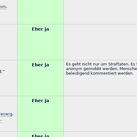
eim
.
Eher ja
Es geht nicht nur um Straftaten. Es
Eher ja
anonym gemobbt werden, Menschen 
d.“
beleidigend kommentiert werden.
Eher ja
leswig
.
-
Eher ja