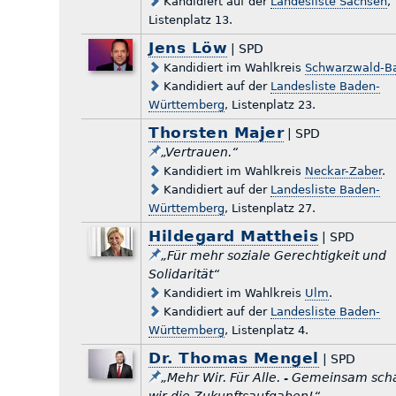
Kandidiert auf der
Landesliste Sachsen
,
Listenplatz 13.
Jens Löw
| SPD
Kandidiert im Wahlkreis
Schwarzwald-B
Kandidiert auf der
Landesliste Baden-
Württemberg
, Listenplatz 23.
Thorsten Majer
| SPD
„Vertrauen.“
Kandidiert im Wahlkreis
Neckar-Zaber
.
Kandidiert auf der
Landesliste Baden-
Württemberg
, Listenplatz 27.
Hildegard Mattheis
| SPD
„Für mehr soziale Gerechtigkeit und
Solidarität“
Kandidiert im Wahlkreis
Ulm
.
Kandidiert auf der
Landesliste Baden-
Württemberg
, Listenplatz 4.
Dr. Thomas Mengel
| SPD
„Mehr Wir. Für Alle. - Gemeinsam sch
wir die Zukunftsaufgaben!“