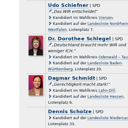
Udo Schiefner
| SPD
„Das WIR entscheidet“
Kandidiert im Wahlkreis
Viersen
.
Kandidiert auf der
Landesliste Nordrhein
Westfalen
, Listenplatz 7.
Dr. Dorothee Schlegel
| SPD
„Deutschland braucht mehr WIR und
weniger ICH.“
Kandidiert im Wahlkreis
Odenwald – Tau
Kandidiert auf der
Landesliste Baden-
Württemberg
, Listenplatz 20.
Dagmar Schmidt
| SPD
„Gerechtigkeit macht stark!“
Kandidiert im Wahlkreis
Lahn-Dill
.
Kandidiert auf der
Landesliste Hessen
,
Listenplatz 6.
Dennis Scholze
| SPD
Kandidiert auf der
Landesliste Niedersa
Listenplatz 33.