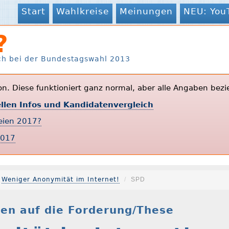
Start
Wahlkreise
Meinungen
NEU: You
?
ch bei der Bundestagswahl 2013
ion. Diese funktioniert ganz normal, aber alle Angaben bezi
ellen Infos und Kandidatenvergleich
teien 2017?
2017
Weniger Anonymität im Internet!
SPD
en auf die Forderung/These