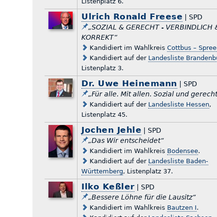
Listenplatz 6.
Ulrich Ronald Freese
| SPD
„SOZIAL & GERECHT - VERBINDLICH 
KORREKT“
Kandidiert im Wahlkreis
Cottbus – Spre
Kandidiert auf der
Landesliste Brandenb
Listenplatz 3.
Dr. Uwe Heinemann
| SPD
„Für alle. Mit allen. Sozial und gerecht
Kandidiert auf der
Landesliste Hessen
,
Listenplatz 45.
Jochen Jehle
| SPD
„Das Wir entscheidet“
Kandidiert im Wahlkreis
Bodensee
.
Kandidiert auf der
Landesliste Baden-
Württemberg
, Listenplatz 37.
Ilko Keßler
| SPD
„Bessere Löhne für die Lausitz“
Kandidiert im Wahlkreis
Bautzen I
.