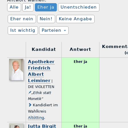
Antwort wählen:
Alle
Ja!
Eher ja
Unentschieden
Eher nein
Nein!
Keine Angabe
Ist wichtig
Parteien
Komment
Kandidat
Antwort
(
Apotheker
Eher ja
Friedrich
Albert
Leiminer
|
DIE VIOLETTEN
„Ethik statt
Monetik“
Kandidiert im
Wahlkreis
Altötting
.
Jutta Birgit
Eher ja