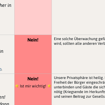
her in
Eine solche Überwachung gefäh
Nein!
wird, sollten alle anderen Ve
än
n
.
Unsere Privatsphäre ist heili
Nein!
Freiheit der Bürger eingeschr
Ist mir wichtig!
unterbinden und Gäste die sic
nötig (Kriegsende im Herkunfts
en!
und seinen Beitrag zur Gesellsc
 dann