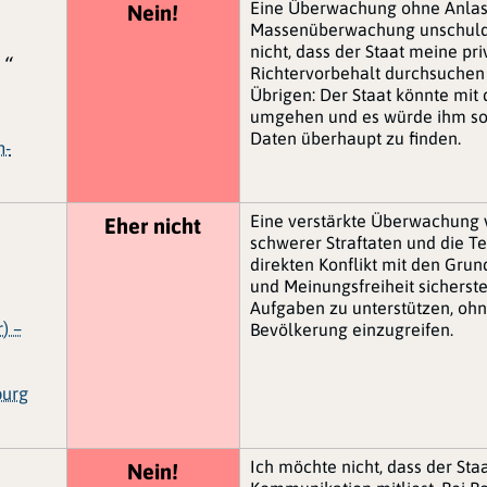
Eine Überwachung ohne Anlass(
Nein!
Massenüberwachung unschuldig
nicht, dass der Staat meine p
 “
Richtervorbehalt durchsuchen u
Übrigen: Der Staat könnte mit
umgehen und es würde ihm so n
Daten überhaupt zu finden.
n-
Eine verstärkte Überwachung 
Eher nicht
schwerer Straftaten und die T
direkten Konflikt mit den Gru
und Meinungsfreiheit sicherste
Aufgaben zu unterstützen, ohne
) –
Bevölkerung einzugreifen.
burg
Ich möchte nicht, dass der St
Nein!