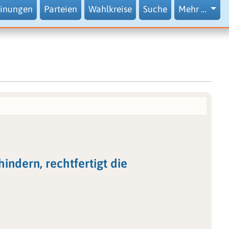
inungen
Parteien
Wahlkreise
Suche
Mehr …
indern, rechtfertigt die