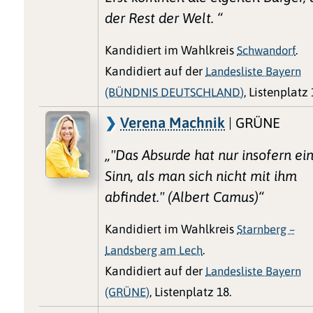
der Rest der Welt. “
Kandidiert im Wahlkreis
Schwandorf
.
Kandidiert auf der
Landesliste Bayern
(BÜNDNIS DEUTSCHLAND)
, Listenplatz 
Verena Machnik
| GRÜNE
„"Das Absurde hat nur insofern ei
Sinn, als man sich nicht mit ihm
abfindet." (Albert Camus)“
Kandidiert im Wahlkreis
Starnberg –
Landsberg am Lech
.
Kandidiert auf der
Landesliste Bayern
(GRÜNE)
, Listenplatz 18.