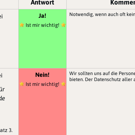
Antwort
Kommen
Notwendig, wenn auch oft kein
Ja!
ei
Ist mir wichtig!
Wir sollten uns auf die Perso
Nein!
i
bieten. Der Datenschutz alle
Ist mir wichtig!
ür
de
latz 3.