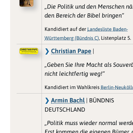
„Die Politik und den Menschen nä
den Bereich der Bibel bringen“
Kandidiert auf der
Landesliste Baden-
Württemberg (Bündnis C)
, Listenplatz 5.
Christian Pape
|
„Geben Sie Ihre Macht als Souver
nicht leichtfertig weg!“
Kandidiert im Wahlkreis
Berlin-Neuköll
Armin Bachl
| BÜNDNIS
DEUTSCHLAND
„Politik muss wieder normal werd
Erst kommen die eigenen Bürger,