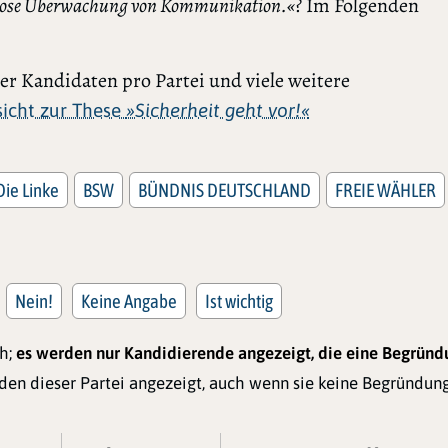
asslose Überwachung von Kommunikation.«
? Im Folgenden
r Kandidaten pro Partei und viele weitere
rsicht zur These
»Sicherheit geht vor!«
Die Linke
BSW
BÜNDNIS DEUTSCHLAND
FREIE WÄHLER
Nein!
Keine Angabe
Ist wichtig
ch;
es werden nur Kandidierende angezeigt, die eine Begrün
den dieser Partei angezeigt, auch wenn sie keine Begründu