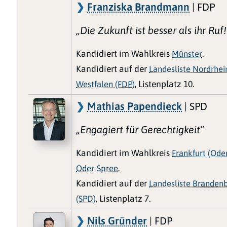
Franziska Brandmann
| FDP
„Die Zukunft ist besser als ihr Ruf!
Kandidiert im Wahlkreis
Münster
.
Kandidiert auf der
Landesliste Nordrhei
Westfalen (FDP)
, Listenplatz 10.
Mathias Papendieck
| SPD
„Engagiert für Gerechtigkeit“
Kandidiert im Wahlkreis
Frankfurt (Oder
Oder-Spree
.
Kandidiert auf der
Landesliste Branden
(SPD)
, Listenplatz 7.
Nils Gründer
| FDP