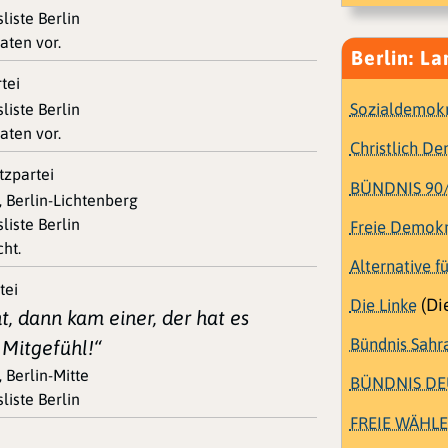
liste Berlin
aten vor.
Berlin: La
tei
Sozialdemokr
liste Berlin
aten vor.
Christlich D
tzpartei
BÜNDNIS 90
, Berlin-Lichtenberg
liste Berlin
Freie Demokr
ht.
Alternative f
tei
Die Linke
(Die
ht, dann kam einer, der hat es
Bündnis Sahr
 Mitgefühl!“
 Berlin-Mitte
BÜNDNIS D
liste Berlin
FREIE WÄHL
i