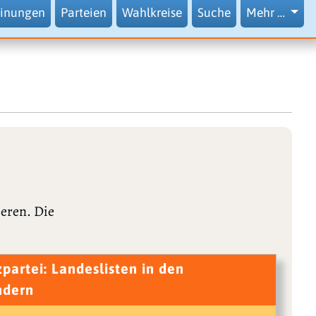
inungen
Parteien
Wahlkreise
Suche
Mehr …
ieren. Die
zpartei: Landeslisten in den
ndern