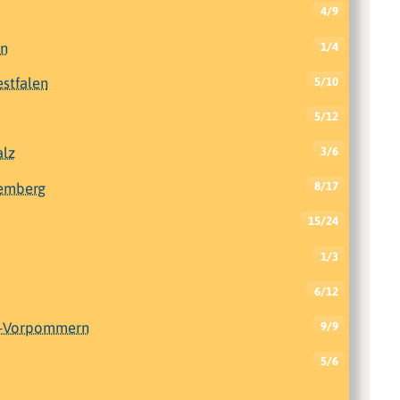
4/9
en
1/4
stfalen
5/10
5/12
alz
3/6
emberg
8/17
15/24
1/3
6/12
g-Vorpommern
9/9
5/6