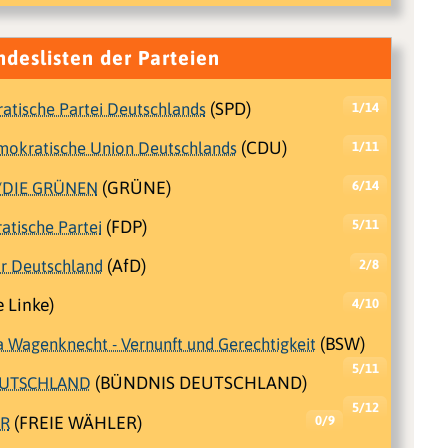
ndeslisten der Parteien
atische Partei Deutschlands
(SPD)
1/14
emokratische Union Deutschlands
(CDU)
1/11
/DIE GRÜNEN
(GRÜNE)
6/14
atische Partei
(FDP)
5/11
ür Deutschland
(AfD)
2/8
 Linke)
4/10
a Wagenknecht - Vernunft und Gerechtigkeit
(BSW)
5/11
EUTSCHLAND
(BÜNDNIS DEUTSCHLAND)
5/12
ER
(FREIE WÄHLER)
0/9