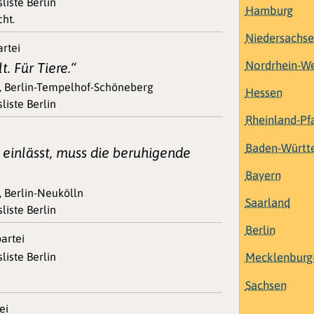
liste Berlin
Hamburg
ht.
Niedersachs
artei
Nordrhein-We
. Für Tiere.“
0, Berlin-Tempelhof-Schöneberg
Hessen
liste Berlin
Rheinland-Pf
Baden-Württ
t einlässt, muss die beruhigende
Bayern
, Berlin-Neukölln
Saarland
liste Berlin
Berlin
artei
liste Berlin
Mecklenbur
Sachsen
ei