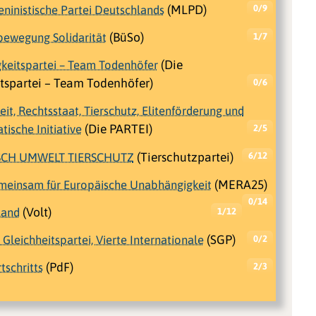
eninistische Partei Deutschlands
(MLPD)
0/9
bewegung Solidarität
(BüSo)
1/7
gkeitspartei – Team Todenhöfer
(Die
tspartei – Team Todenhöfer)
0/6
beit, Rechtsstaat, Tierschutz, Elitenförderung und
ische Initiative
(Die PARTEI)
2/5
SCH UMWELT TIERSCHUTZ
(Tierschutzpartei)
6/12
einsam für Europäische Unabhängigkeit
(MERA25)
0/14
land
(Volt)
1/12
e Gleichheitspartei, Vierte Internationale
(SGP)
0/2
tschritts
(PdF)
2/3