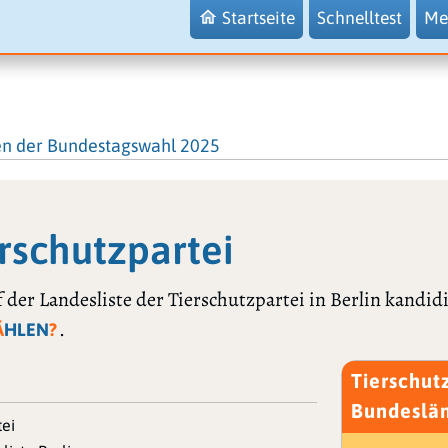
Startseite
Schnelltest
Me
en der Bundestagswahl 2025
erschutzpartei
 der Landesliste der Tierschutzpartei in Berlin kandid
.
Ä
HLEN
?
Tierschut
Bundeslä
tei