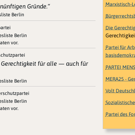
Marxistisch-L
rnünftigen Gründe.“
liste Berlin
Bürgerrechts
Die Gerechti
artei
Gerechtigkei
sliste Berlin
aten vor.
Partei für Ar
schutzpartei
basisdemokrat
Gerechtigkeit für alle — auch für
PARTEI MEN
MERA25 - Gem
sliste Berlin
Volt Deutsch
erschutzpartei
sliste Berlin
Sozialistisch
aten vor.
Partei des For