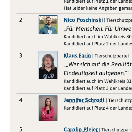
Kandidiert auf Platz 1 der Landes
Hat leider keine Angaben gemac
2
Nico Poschinski
| Tierschutzp
„Für Menschen. Für Umwelt
Kandidiert auch im Wahlkreis 8
Kandidiert auf Platz 2 der Landes
3
Klaus Farin
| Tierschutzpartei
„„Wer sich auf die Realitä
Eindeutigkeit aufgeben.““
Kandidiert auch im Wahlkreis 81
Kandidiert auf Platz 3 der Landes
4
Jennifer Schrodt
| Tierschutzp
Kandidiert auf Platz 4 der Landes
5
Carolin Pleier
| Tierschutzpart