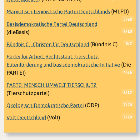
Marxistisch-Leninistische Partei Deutschlands
(MLPD)
3/28
Basisdemokratische Partei Deutschland
(dieBasis)
6/10
Bündnis C - Christen für Deutschland
(Bündnis C)
5/7
Partei für Arbeit, Rechtsstaat, Tierschutz,
Elitenförderung und basisdemokratische Initiative
(Die
PARTEI)
4/36
PARTEI MENSCH UMWELT TIERSCHUTZ
(Tierschutzpartei)
8/17
Ökologisch-Demokratische Partei
(ÖDP)
7/20
Volt Deutschland
(Volt)
7/20