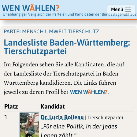
WEN W
Ä
HLEN
?
Menü
Unabhängiger Vergleich der Parteien und Kandidaten der Bundestagswahl 202
PARTEI MENSCH UMWELT TIERSCHUTZ
Landesliste Baden-Württemberg:
Tierschutzpartei
Im Folgenden sehen Sie alle Kandidaten, die auf
der Landesliste der Tierschutzpartei in Baden-
Württemberg kandidieren. Die Links führen
jeweils zu deren Profil bei
.
WEN W
Ä
HLEN
?
Platz
Kandidat
1
Dr. Lucia Boileau
| Tierschutzpartei
„Für eine Politik, in der jedes
Leben zählt “