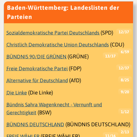
Baden-Württemberg: Landeslisten der
Parteien
Sozialdemokratische Partei Deutschlands
(SPD)
12/37
Christlich Demokratische Union Deutschlands
(CDU)
6/59
BÜNDNIS 90/DIE GRÜNEN
(GRÜNE)
13/37
Freie Demokratische Partei
(FDP)
12/37
Alternative für Deutschland
(AfD)
8/25
Die Linke
(Die Linke)
9/20
Bündnis Sahra Wagenknecht - Vernunft und
Gerechtigkeit
(BSW)
1/12
BÜNDNIS DEUTSCHLAND
(BÜNDNIS DEUTSCHLAND)
2/13
FREIE WÄHLER
(FREIE WÄHLER)
11/16