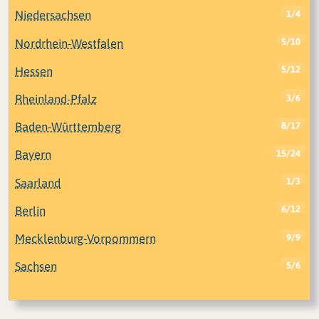
Niedersachsen
1/4
Nordrhein-Westfalen
5/10
Hessen
5/12
Rheinland-Pfalz
3/6
Baden-Württemberg
8/17
Bayern
15/24
Saarland
1/3
Berlin
6/12
Mecklenburg-Vorpommern
9/9
Sachsen
5/6