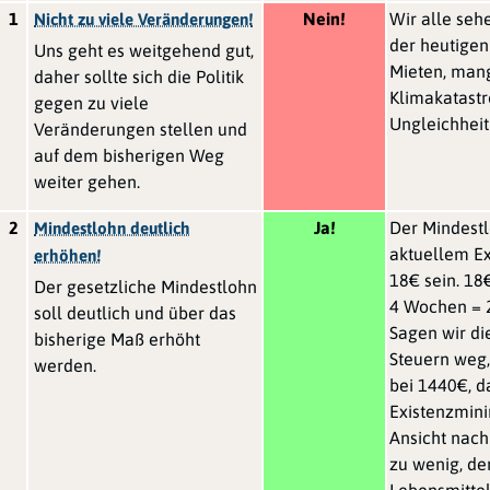
1
Nein!
Wir alle seh
Nicht zu viele Veränderungen!
der heutigen
Uns geht es weitgehend gut,
Mieten, man
daher sollte sich die Politik
Klimakatastr
gegen zu viele
Ungleichheit 
Veränderungen stellen und
auf dem bisherigen Weg
weiter gehen.
2
Ja!
Der Mindest
Mindestlohn deutlich
aktuellem E
erhöhen!
18€ sein. 18
Der gesetzliche Mindestlohn
4 Wochen = 2
soll deutlich und über das
Sagen wir di
bisherige Maß erhöht
Steuern weg,
werden.
bei 1440€, da
Existenzmin
Ansicht nach
zu wenig, de
Lebensmittel