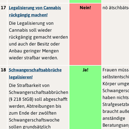
17
Nein!
nö ätschbäts
Legalisierung von Cannabis
rückgängig machen!
Die Legalisierung von
Cannabis soll wieder
rückgängig gemacht werden
und auch der Besitz oder
Anbau geringer Mengen
wieder strafbar werden.
18
Ja!
Frauen müs
Schwangerschaftsabbrüche
selbstentsch
legalisieren!
Körper umge
Die Strafbarkeit von
Schwangersc
Schwangerschaftsabbrüchen
haben nichts
(§ 218 StGB) soll abgeschafft
Strafgesetzb
werden, Abtreibungen bis
braucht auß
zum Ende der zwölften
anständige
Schwangerschaftswoche
Beratungsan
sollen grundsätzlich