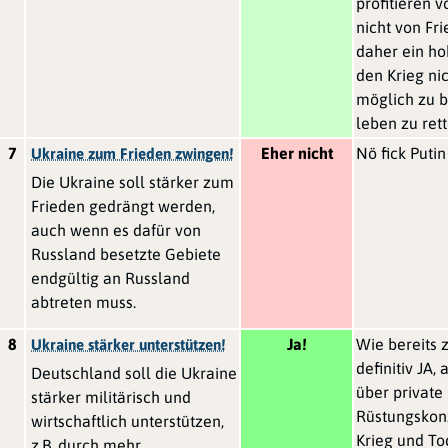
profitieren 
nicht von Fr
daher ein ho
den Krieg nic
möglich zu 
leben zu rett
7
Eher nicht
Nö fick Putin
Ukraine zum Frieden zwingen!
Die Ukraine soll stärker zum
Frieden gedrängt werden,
auch wenn es dafür von
Russland besetzte Gebiete
endgültig an Russland
abtreten muss.
8
Ja!
Wie bereits 
Ukraine stärker unterstützen!
definitiv JA, 
Deutschland soll die Ukraine
über private
stärker militärisch und
Rüstungskonz
wirtschaftlich unterstützen,
Krieg und To
z.B. durch mehr