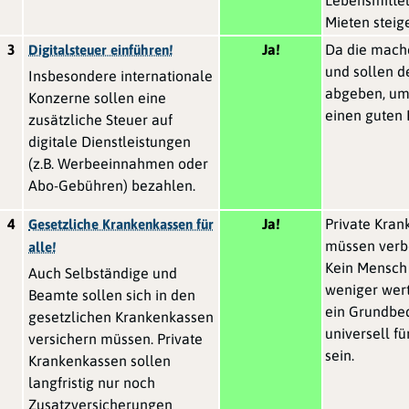
Mieten steig
3
Ja!
Da die mache
Digitalsteuer einführen!
und sollen d
Insbesondere internationale
abgeben, um 
Konzerne sollen eine
einen guten 
zusätzliche Steuer auf
digitale Dienstleistungen
(z.B. Werbeeinnahmen oder
Abo-Gebühren) bezahlen.
4
Ja!
Private Kra
Gesetzliche Krankenkassen für
müssen verb
alle!
Kein Mensch 
Auch Selbständige und
weniger wert
Beamte sollen sich in den
ein Grundbed
gesetzlichen Krankenkassen
universell fü
versichern müssen. Private
sein.
Krankenkassen sollen
langfristig nur noch
Zusatzversicherungen