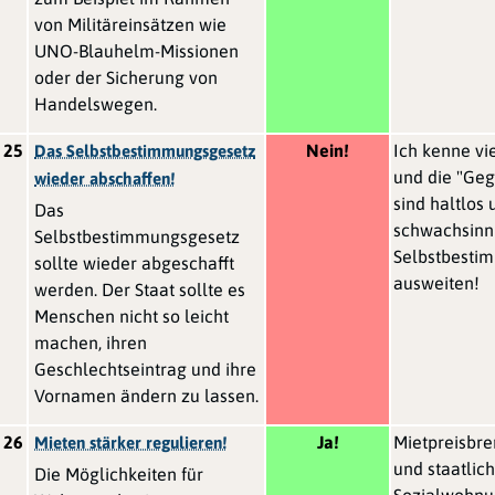
von Militäreinsätzen wie
UNO-Blauhelm-Missionen
oder der Sicherung von
Handelswegen.
25
Nein!
Ich kenne vi
Das Selbstbestimmungsgesetz
und die "Ge
wieder abschaffen!
sind haltlos 
Das
schwachsinni
Selbstbestimmungsgesetz
Selbstbesti
sollte wieder abgeschafft
ausweiten!
werden. Der Staat sollte es
Menschen nicht so leicht
machen, ihren
Geschlechtseintrag und ihre
Vornamen ändern zu lassen.
26
Ja!
Mietpreisbr
Mieten stärker regulieren!
und staatlic
Die Möglichkeiten für
Sozialwohnu