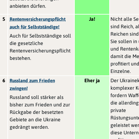
anbieten dürfen.
5
Ja!
Nicht alle S
Rentenversicherungspflicht
sind Reich, 
auch für Selbstständige!
Reichen sind
Auch für Selbstständige soll
Sie sollen i
die gesetzliche
und Rentenk
Rentenversicherungspflicht
damit die Me
bestehen.
profitiert un
Einzelne.
6
Eher ja
Der Ukrainekr
Russland zum Frieden
komplexer Ko
zwingen!
fordern Waff
Russland soll stärker als
die allerding
bisher zum Frieden und zur
private
Rückgabe der besetzten
Rüstungsun
Gebiete an die Ukraine
geleistet we
gedrängt werden.
diese Unter