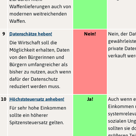
Waffenlieferungen auch von
modernen weitreichenden
Waffen.
9
Nein!
Nein, der Da
Datenschätze heben!
gewährleist
Die Wirtschaft soll die
private Daten
Möglichkeit erhalten, Daten
verkauft we
von den Bürgerinnen und
Bürgern umfangreicher als
bisher zu nutzen, auch wenn
dafür der Datenschutz
reduziert werden muss.
10
Ja!
Auch wenn e
Höchststeuersatz anheben!
Einkommen n
Für sehr hohe Einkommen
systemreleva
sollte ein höherer
sozialen Ung
Spitzensteuersatz gelten.
sollten sie 
größeren Tei