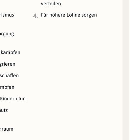
verteilen
orismus
Für höhere Löhne sorgen
4.
orgung
bekämpfen
grieren
schaffen
ämpfen
 Kindern tun
hutz
hnraum