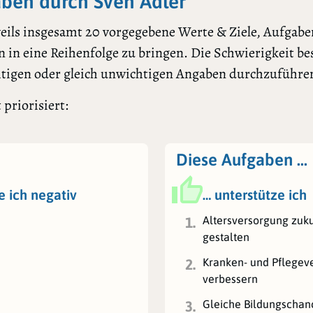
ben durch Sven Adler
ils insgesamt 20 vorgegebene Werte & Ziele, Aufgaben
 in eine Reihenfolge zu bringen. Die Schwierigkeit bes
htigen oder gleich unwichtigen Angaben durchzuführe
priorisiert:
Diese Aufgaben …
e ich negativ
… unterstütze ich
Altersversorgung zuku
1.
gestalten
Kranken- und Pflegev
2.
verbessern
Gleiche Bildungschanc
3.