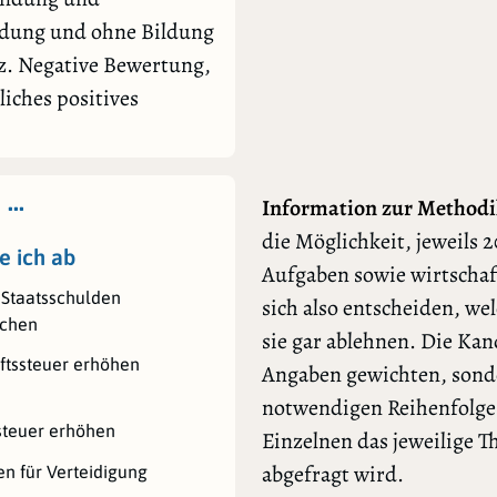
ildung und ohne Bildung
z. Negative Bewertung,
liches positives
 …
Information zur Methodi
die Möglichkeit, jeweils 2
e ich ab
Aufgaben sowie wirtschaf
Staatsschulden
sich also entscheiden, we
ichen
sie gar ablehnen. Die Ka
ftssteuer erhöhen
Angaben gewichten, sonde
notwendigen Reihenfolge l
steuer erhöhen
Einzelnen das jeweilige 
abgefragt wird.
n für Verteidigung