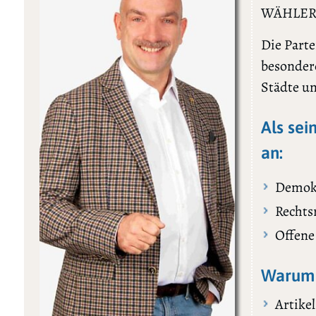
WÄHLER“
Die Parte
besonder
Städte u
Als sei
an:
Demokr
Rechts
Offene
Warum 
Artikel