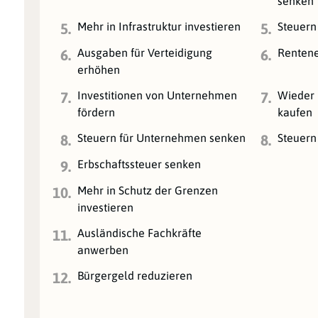
senken
Mehr in Infrastruktur investieren
Steuern
5.
5.
Ausgaben für Verteidigung
Rentene
6.
6.
erhöhen
Investitionen von Unternehmen
Wieder 
7.
7.
fördern
kaufen
Steuern für Unternehmen senken
Steuern
8.
8.
Erbschaftssteuer senken
9.
Mehr in Schutz der Grenzen
10.
investieren
Ausländische Fachkräfte
11.
anwerben
Bürgergeld reduzieren
12.