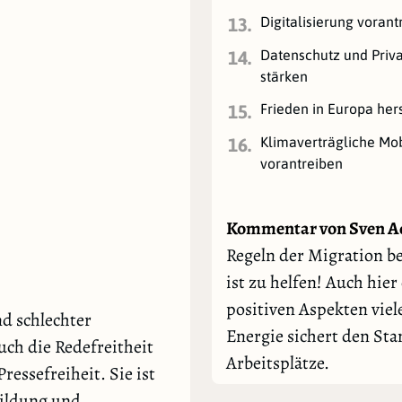
Digitalisierung vorant
13.
Datenschutz und Priv
14.
stärken
Frieden in Europa her
15.
Klimaverträgliche Mob
16.
vorantreiben
Kommentar von Sven A
Regeln der Migration b
ist zu helfen! Auch hie
positiven Aspekten viel
nd schlechter
Energie sichert den St
ch die Redefreitheit
Arbeitsplätze.
ressefreiheit. Sie ist
ildung und