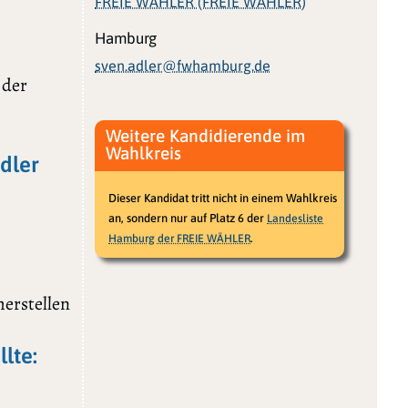
FREIE WÄHLER (FREIE WÄHLER)
Hamburg
sven.adler@fwhamburg.de
 der
Weitere Kandidierende im
Wahlkreis
Adler
Dieser Kandidat tritt nicht in einem Wahlkreis
an, sondern nur auf Platz 6 der
Landesliste
.
Hamburg der FREIE WÄHLER
herstellen
lte: