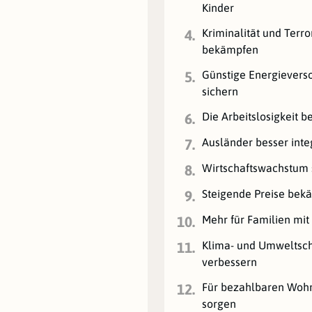
Kinder
Kriminalität und Terr
4.
bekämpfen
Günstige Energievers
5.
sichern
Die Arbeitslosigkeit 
6.
Ausländer besser inte
7.
Wirtschaftswachstum 
8.
Steigende Preise bek
9.
Mehr für Familien mit
10.
Klima- und Umweltsc
11.
verbessern
Für bezahlbaren Wo
12.
sorgen