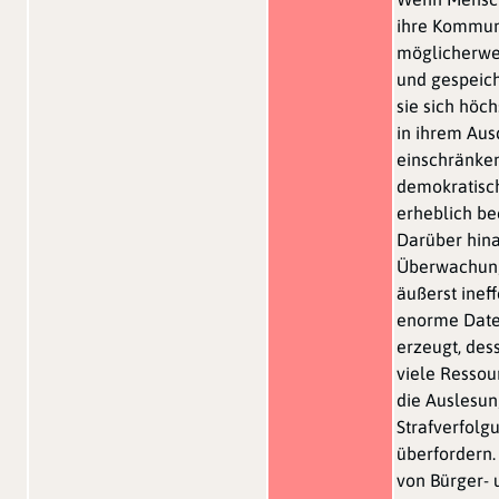
ihre Kommun
möglicherwe
und gespeich
sie sich höc
in ihrem Aus
einschränken
demokratisc
erheblich be
Darüber hin
Überwachung
äußerst ineff
enorme Dat
erzeugt, des
viele Ressou
die Auslesu
Strafverfol
überfordern. 
von Bürger-