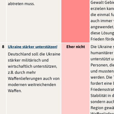
Gewalt Gebi
abtreten muss.
erzielen kann
die einmal fu
auch immer 
angewendet.
diese Lösung
Frieden förd
8
Eher nicht
Die Ukraine s
Ukraine stärker unterstützen!
humanitärer 
Deutschland soll die Ukraine
unterstützt 
stärker militärisch und
Personen, di
wirtschaftlich unterstützen,
und mussten,
z.B. durch mehr
werden. Die 
Waffenlieferungen auch von
fordert eine 
modernen weitreichenden
Friedensstrat
Waffen.
Stabilität in
sondern auc
Region gewäh
Waffenliefe