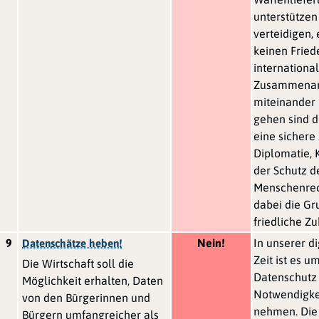
unterstützen
verteidigen,
keinen Fried
internationa
Zusammenarb
miteinander 
gehen sind d
eine sichere 
Diplomatie, 
der Schutz d
Menschenre
dabei die Gr
friedliche Zu
9
Nein!
In unserer d
Datenschätze heben!
Zeit ist es u
Die Wirtschaft soll die
Datenschutz
Möglichkeit erhalten, Daten
Notwendigkei
von den Bürgerinnen und
nehmen. Die
Bürgern umfangreicher als