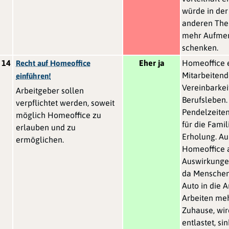
würde in der 
anderen The
mehr Aufme
schenken.
14
Eher ja
Homeoffice 
Recht auf Homeoffice
Mitarbeitend
einführen!
Vereinbarkei
Arbeitgeber sollen
Berufsleben
verpflichtet werden, soweit
Pendelzeiten
möglich Homeoffice zu
für die Fami
erlauben und zu
Erholung. A
ermöglichen.
Homeoffice a
Auswirkunge
da Menschen
Auto in die A
Arbeiten me
Zuhause, wir
entlastet, si