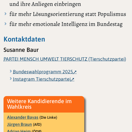
und ihre Anliegen einbringen
für mehr Lösungsorientierung statt Populismus
für mehr emotionale Intelligenz im Bundestag
Kontaktdaten
Susanne Baur
PARTEI MENSCH UMWELT TIERSCHUTZ (Tierschutzpartei)
Bundeswahlprogramm 2025
Instagram Tierschutzpartei
Weitere Kandidierende im
Wahlkreis
Alexander Bayas
(Die Linke)
Jürgen Braun
(AfD)
Adrian Heim
(ÖDP)