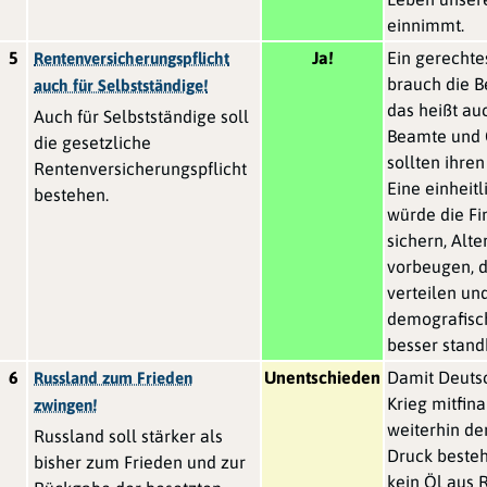
einnimmt.
5
Ja!
Ein gerecht
Rentenversicherungspflicht
brauch die Be
auch für Selbstständige!
das heißt au
Auch für Selbstständige soll
Beamte und 
die gesetzliche
sollten ihren
Rentenversicherungspflicht
Eine einheit
bestehen.
würde die Fi
sichern, Alt
vorbeugen, d
verteilen u
demografisc
besser stand
6
Unentschieden
Damit Deuts
Russland zum Frieden
Krieg mitfina
zwingen!
weiterhin der
Russland soll stärker als
Druck besteh
bisher zum Frieden und zur
kein Öl aus 