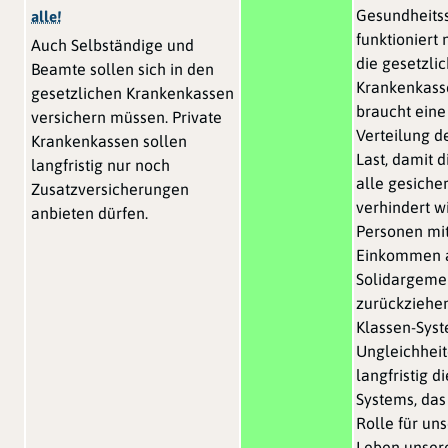
Gesundheits
alle!
funktioniert 
Auch Selbständige und
die gesetzli
Beamte sollen sich in den
Krankenkasse
gesetzlichen Krankenkassen
braucht eine
versichern müssen. Private
Verteilung de
Krankenkassen sollen
Last, damit 
langfristig nur noch
alle gesicher
Zusatzversicherungen
verhindert wi
anbieten dürfen.
Personen mi
Einkommen a
Solidargeme
zurückziehen
Klassen-Syst
Ungleichheit
langfristig di
Systems, das
Rolle für un
Leben unsere