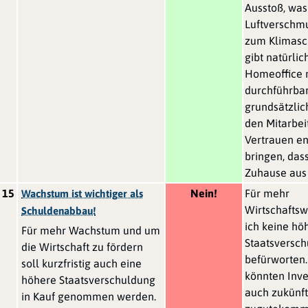
Ausstoß, wa
Luftverschm
zum Klimasch
gibt natürlic
Homeoffice 
durchführbar 
grundsätzlic
den Mitarbe
Vertrauen e
bringen, das
Zuhause aus 
15
Nein!
Für mehr
Wachstum ist wichtiger als
Wirtschafts
Schuldenabbau!
ich keine hö
Für mehr Wachstum und um
Staatsversc
die Wirtschaft zu fördern
befürworten.
soll kurzfristig auch eine
könnten Inves
höhere Staatsverschuldung
auch zukünf
in Kauf genommen werden.