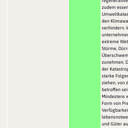
regenerative
zudem essen
Umweltkatas
den Klimawa
verhindern. 
unternehmen
extreme Wett
Stürme, Dür
Überschwe
zunehmen. D
der Katastr
starke Folge
ziehen, von 
betroffen se
Mindestens w
Form von Pre
Verfügbarkei
lebensnotwe
und Güter au