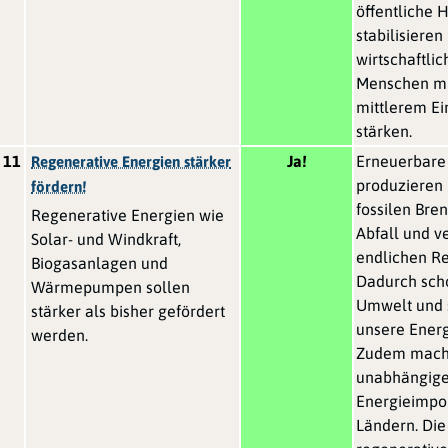
öffentliche 
stabilisieren
wirtschaftli
Menschen mi
mittlerem E
stärken.
11
Ja!
Erneuerbare
Regenerative Energien stärker
produzieren
fördern!
fossilen Bre
Regenerative Energien wie
Abfall und v
Solar- und Windkraft,
endlichen Re
Biogasanlagen und
Dadurch scho
Wärmepumpen sollen
Umwelt und s
stärker als bisher gefördert
unsere Ener
werden.
Zudem mache
unabhängige
Energieimpo
Ländern. Die