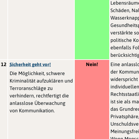
Lebensräumen
Schäden, Na
Wasserknapp
Gesundheits
verstärkte s
politische Ko
ebenfalls Fo
berücksichti
12
Nein!
Eine anlass
Sicherheit geht vor!
der Kommuni
Die Möglichkeit, schwere
widerspricht
Kriminalität aufzuklären und
individuellen
Terroranschläge zu
Rechtsstaatl
verhindern, rechtfertigt die
ist sie als ma
anlasslose Überwachung
das Grundrec
von Kommunikation.
Privatsphäre,
Unschuldsve
Meinungsfrei
Wenn Mensch