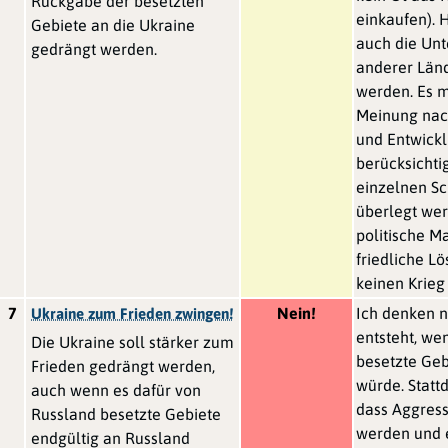
Rückgabe der besetzten
einkaufen). 
Gebiete an die Ukraine
auch die Unt
gedrängt werden.
anderer Länd
werden. Es 
Meinung nach
und Entwick
berücksichti
einzelnen Sc
überlegt wer
politische 
friedliche L
keinen Krieg
7
Nein!
Ich denken n
Ukraine zum Frieden zwingen!
entsteht, we
Die Ukraine soll stärker zum
besetzte Geb
Frieden gedrängt werden,
würde. Stattd
auch wenn es dafür von
dass Aggres
Russland besetzte Gebiete
werden und e
endgültig an Russland