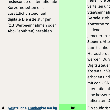
helfen, die S
Insbesondere internationale
verteilen un
Konzerne sollen eine
Staatseinna
zusätzliche Steuer auf
Gerade glob
digitale Dienstleistungen
Konzerne zah
(z.B. Werbeeinnahmen oder
in denen si
Abo-Gebühren) bezahlen.
generieren, 
Steuern. All
damit einhe
Herausforde
werden. Dur
Digitalsteuer
Kosten für V
erhöhen und
mit den USA 
internationa
eine bessere
nationalen Di
4
Ja!
Ein solidaris
Gesetzliche Krankenkassen für