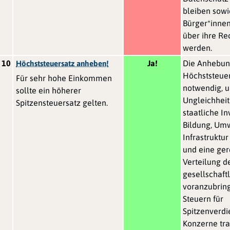
bleiben sowi
Bürger*innen 
über ihre Re
werden.
10
Ja!
Die Anhebun
Höchststeuersatz anheben!
Höchststeuer
Für sehr hohe Einkommen
notwendig, u
sollte ein höherer
Ungleichheit
Spitzensteuersatz gelten.
staatliche In
Bildung, Um
Infrastruktur
und eine ger
Verteilung d
gesellschaft
voranzubrin
Steuern für
Spitzenverd
Konzerne tra