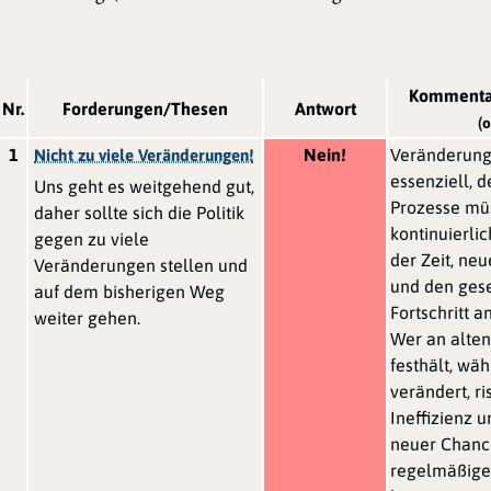
Kommenta
Nr.
Forderungen/Thesen
Antwort
(o
1
Nein!
Veränderung
Nicht zu viele Veränderungen!
essenziell, 
Uns geht es weitgehend gut,
Prozesse mü
daher sollte sich die Politik
kontinuierli
gegen zu viele
der Zeit, ne
Veränderungen stellen und
und den gese
auf dem bisherigen Weg
Fortschritt 
weiter gehen.
Wer an alten
festhält, wäh
verändert, ris
Ineffizienz 
neuer Chanc
regelmäßige