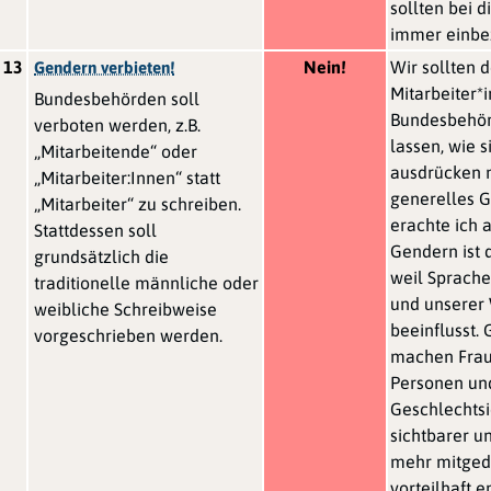
sollten bei 
immer einbe
13
Nein!
Wir sollten 
Gendern verbieten!
Mitarbeiter*
Bundesbehörden soll
Bundesbehörd
verboten werden, z.B.
lassen, wie s
„Mitarbeitende“ oder
ausdrücken 
„Mitarbeiter:Innen“ statt
generelles 
„Mitarbeiter“ zu schreiben.
erachte ich a
Stattdessen soll
Gendern ist 
grundsätzlich die
weil Sprach
traditionelle männliche oder
und unsere
weibliche Schreibweise
beeinflusst.
vorgeschrieben werden.
machen Fraue
Personen un
Geschlechtsi
sichtbarer u
mehr mitgeda
vorteilhaft e