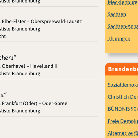
esliste Brandenburg
Mecklenbur
Sachsen
, Elbe-Elster – Oberspreewald-Lausitz
Sachsen-Anha
esliste Brandenburg
ht.
Thüringen
chen!“
, Oberhavel – Havelland II
Brandenbu
esliste Brandenburg
Sozialdemokr
it“
Christlich D
, Frankfurt (Oder) – Oder-Spree
BÜNDNIS 90
esliste Brandenburg
Freie Demokr
Alternative f