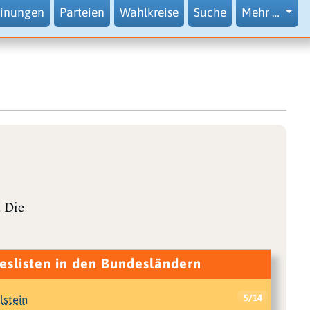
inungen
Parteien
Wahlkreise
Suche
Mehr …
. Die
eslisten in den Bundesländern
lstein
5/14