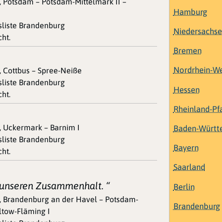
, Potsdam – Potsdam-Mittelmark II –
Hamburg
esliste Brandenburg
Niedersachs
ht.
Bremen
Nordrhein-We
, Cottbus – Spree-Neiße
esliste Brandenburg
Hessen
ht.
Rheinland-Pf
, Uckermark – Barnim I
Baden-Württ
esliste Brandenburg
Bayern
ht.
Saarland
r unseren Zusammenhalt. “
Berlin
0, Brandenburg an der Havel – Potsdam-
Brandenburg
eltow-Fläming I