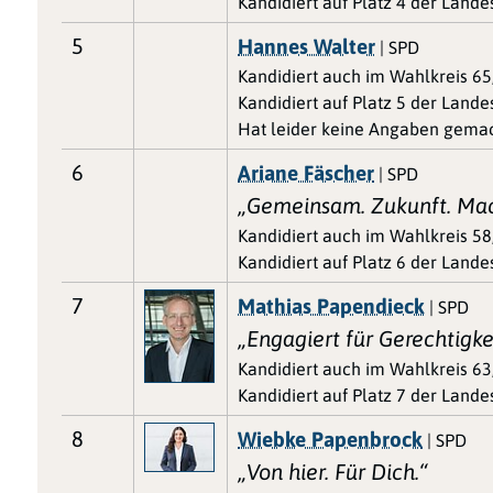
Kandidiert auf Platz 4 der Land
5
Hannes Walter
| SPD
Kandidiert auch im Wahlkreis 65
Kandidiert auf Platz 5 der Land
Hat leider keine Angaben gemac
6
Ariane Fäscher
| SPD
„Gemeinsam. Zukunft. Ma
Kandidiert auch im Wahlkreis 58
Kandidiert auf Platz 6 der Land
7
Mathias Papendieck
| SPD
„Engagiert für Gerechtigke
Kandidiert auch im Wahlkreis 63
Kandidiert auf Platz 7 der Land
8
Wiebke Papenbrock
| SPD
„Von hier. Für Dich.“