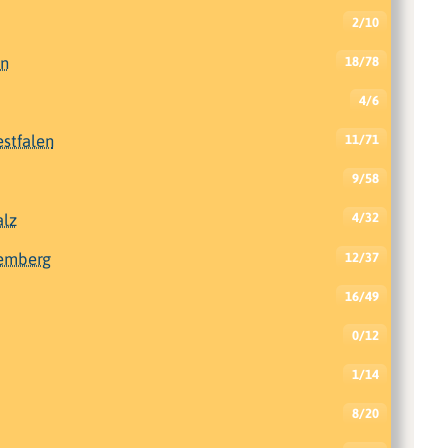
2/10
en
18/78
4/6
stfalen
11/71
9/58
alz
4/32
emberg
12/37
16/49
0/12
1/14
8/20