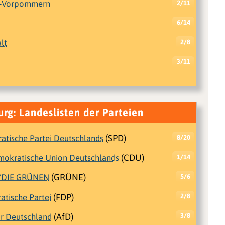
g-Vorpommern
2/11
6/14
lt
2/8
3/11
rg: Landeslisten der Parteien
atische Partei Deutschlands
(SPD)
8/20
emokratische Union Deutschlands
(CDU)
1/14
/DIE GRÜNEN
(GRÜNE)
5/6
atische Partei
(FDP)
2/8
ür Deutschland
(AfD)
3/8