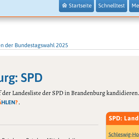
Startseite
Schnelltest
Me
en der Bundestagswahl 2025
urg: SPD
f der Landesliste der SPD in Brandenburg kandidieren
.
Ä
HLEN
?
SPD: Land
Schleswig-Ho