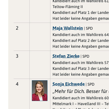
Kandidiert auch im Wahlkreis 61
Teltow-Fläming II
Kandidiert auf Platz 1 der Land
Hat leider keine Angaben gemac
2
Maja Wallstein
| SPD
Kandidiert auch im Wahlkreis 64
Kandidiert auf Platz 2 der Land
Hat leider keine Angaben gemac
3
Stefan Zierke
| SPD
Kandidiert auch im Wahlkreis 57
Kandidiert auf Platz 3 der Land
Hat leider keine Angaben gemac
4
Sonja Eichwede
| SPD
„Mehr für Dich. Besser fü
Kandidiert auch im Wahlkreis 6
Mittelmark I – Havelland III – T