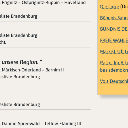
 Prignitz – Ostprignitz-Ruppin – Havelland
Die Linke
(Die
esliste Brandenburg
Bündnis Sahr
BÜNDNIS D
esliste Brandenburg
FREIE WÄHL
ht.
Marxistisch-L
r unsere Region. “
Partei für Ar
basisdemokrat
, Märkisch-Oderland – Barnim II
desliste Brandenburg
Volt Deutsch
“
desliste Brandenburg
2, Dahme-Spreewald – Teltow-Fläming III