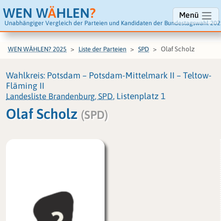
WEN W
Ä
HLEN
?
Menü
Unabhängiger Vergleich der Parteien und Kandidaten der Bundestagswahl 202
Olaf Scholz
WEN WÄHLEN? 2025
Liste der Parteien
SPD
Wahlkreis: Potsdam – Potsdam-Mittelmark II – Teltow-
Fläming II
Landesliste Brandenburg, SPD
, Listenplatz 1
Olaf Scholz
(SPD)