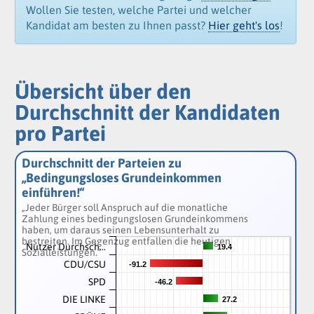
Wollen Sie testen, welche Partei und welcher
Kandidat am besten zu Ihnen passt?
Hier geht's los
!
Übersicht über den
Durchschnitt der Kandidaten
pro Partei
Durchschnitt der Parteien zu
„Bedingungsloses Grundeinkommen
einführen!“
„Jeder Bürger soll Anspruch auf die monatliche
Zahlung eines bedingungslosen Grundeinkommens
haben, um daraus seinen Lebensunterhalt zu
bestreiten. Im Gegenzug entfallen die heutigen
Nutzer Durchsch…
19.4
19.4
Sozialleistungen.“
CDU/CSU
-91.2
-91.2
SPD
-46.2
-46.2
DIE LINKE
27.2
27.2