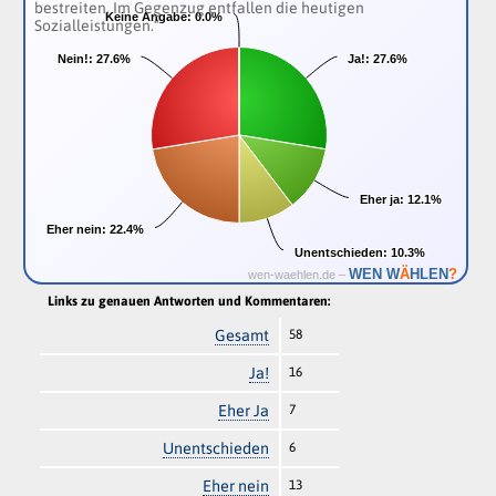
bestreiten. Im Gegenzug entfallen die heutigen
Keine Angabe:
Keine Angabe:
0.0%
0.0%
Sozialleistungen.“
Nein!:
Nein!:
27.6%
27.6%
Ja!:
Ja!:
27.6%
27.6%
Eher ja:
Eher ja:
12.1%
12.1%
Eher nein:
Eher nein:
22.4%
22.4%
Unentschieden:
Unentschieden:
10.3%
10.3%
Ä
WEN W
HLEN
?
wen-waehlen.de –
Links zu genauen Antworten und Kommentaren:
Gesamt
58
Ja!
16
Eher Ja
7
Unentschieden
6
Eher nein
13