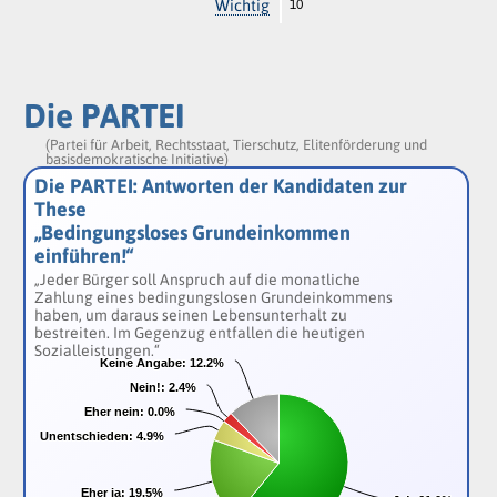
Wichtig
10
Die PARTEI
(Partei für Arbeit, Rechtsstaat, Tierschutz, Elitenförderung und
basisdemokratische Initiative)
Die PARTEI: Antworten der Kandidaten zur
These
„Bedingungsloses Grundeinkommen
einführen!“
„Jeder Bürger soll Anspruch auf die monatliche
Zahlung eines bedingungslosen Grundeinkommens
haben, um daraus seinen Lebensunterhalt zu
bestreiten. Im Gegenzug entfallen die heutigen
Sozialleistungen.“
Keine Angabe:
Keine Angabe:
12.2%
12.2%
Nein!:
Nein!:
2.4%
2.4%
Eher nein:
Eher nein:
0.0%
0.0%
Unentschieden:
Unentschieden:
4.9%
4.9%
Eher ja:
Eher ja:
19.5%
19.5%