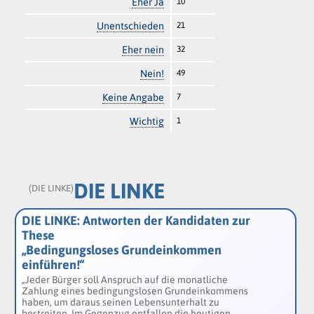
Eher Ja
10
Unentschieden
21
Eher nein
32
Nein!
49
Keine Angabe
7
Wichtig
1
DIE LINKE
(DIE LINKE)
DIE LINKE: Antworten der Kandidaten zur
These
„Bedingungsloses Grundeinkommen
einführen!“
„Jeder Bürger soll Anspruch auf die monatliche
Zahlung eines bedingungslosen Grundeinkommens
haben, um daraus seinen Lebensunterhalt zu
bestreiten. Im Gegenzug entfallen die heutigen