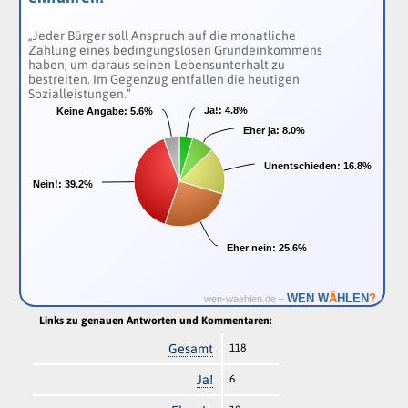
„Jeder Bürger soll Anspruch auf die monatliche
Zahlung eines bedingungslosen Grundeinkommens
haben, um daraus seinen Lebensunterhalt zu
bestreiten. Im Gegenzug entfallen die heutigen
Sozialleistungen.“
Ja!:
Ja!:
4.8%
4.8%
Keine Angabe:
Keine Angabe:
5.6%
5.6%
Eher ja:
Eher ja:
8.0%
8.0%
Unentschieden:
Unentschieden:
16.8%
16.8%
Nein!:
Nein!:
39.2%
39.2%
Eher nein:
Eher nein:
25.6%
25.6%
Ä
WEN W
HLEN
?
wen-waehlen.de –
Links zu genauen Antworten und Kommentaren:
Gesamt
118
Ja!
6