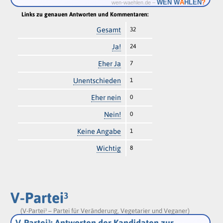
Ä
WEN W
HLEN
?
wen-waehlen.de –
Links zu genauen Antworten und Kommentaren:
Gesamt
32
Ja!
24
Eher Ja
7
Unentschieden
1
Eher nein
0
Nein!
0
Keine Angabe
1
Wichtig
8
V-Partei³
(V-Partei³ – Partei für Veränderung, Vegetarier und Veganer)
V-Partei³: Antworten der Kandidaten zur