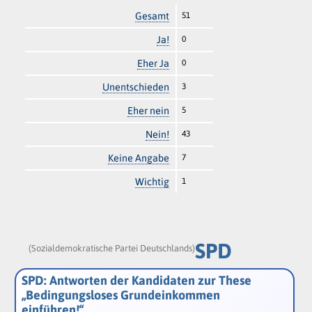
Gesamt
51
Ja!
0
Eher Ja
0
Unentschieden
3
Eher nein
5
Nein!
43
Keine Angabe
7
Wichtig
1
SPD
(Sozialdemokratische Partei Deutschlands)
SPD: Antworten der Kandidaten zur These
„Bedingungsloses Grundeinkommen
einführen!“