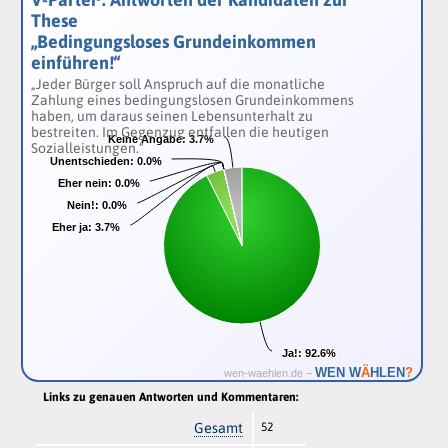
These
„Bedingungsloses Grundeinkommen
einführen!“
„Jeder Bürger soll Anspruch auf die monatliche
Zahlung eines bedingungslosen Grundeinkommens
haben, um daraus seinen Lebensunterhalt zu
bestreiten. Im Gegenzug entfallen die heutigen
Keine Angabe:
Keine Angabe:
3.7%
3.7%
Sozialleistungen.“
Unentschieden:
Unentschieden:
0.0%
0.0%
Eher nein:
Eher nein:
0.0%
0.0%
Nein!:
Nein!:
0.0%
0.0%
Eher ja:
Eher ja:
3.7%
3.7%
Ja!:
Ja!:
92.6%
92.6%
Ä
WEN W
HLEN
?
wen-waehlen.de –
Links zu genauen Antworten und Kommentaren:
Gesamt
52