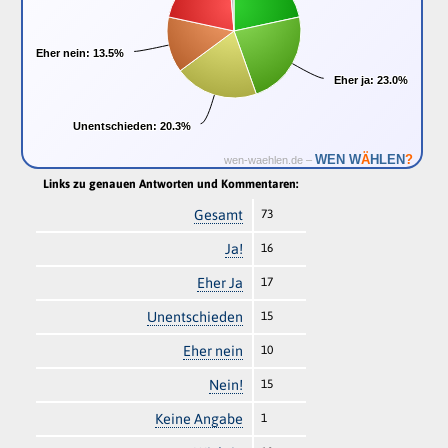
Eher nein:
Eher nein:
13.5%
13.5%
Eher ja:
Eher ja:
23.0%
23.0%
Unentschieden:
Unentschieden:
20.3%
20.3%
Ä
WEN W
HLEN
?
wen-waehlen.de –
Links zu genauen Antworten und Kommentaren:
Gesamt
73
Ja!
16
Eher Ja
17
Unentschieden
15
Eher nein
10
Nein!
15
Keine Angabe
1