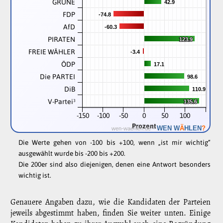
GRÜNE
42.9
42.9
FDP
-74.8
-74.8
AfD
-60.3
-60.3
PIRATEN
123.9
123.9
FREIE WÄHLER
-3.4
-3.4
ÖDP
17.1
17.1
Die PARTEI
98.6
98.6
DiB
110.9
110.9
V-Partei³
135.6
135.6
-150
-100
-50
0
50
100
Prozent
Ä
WEN W
HLEN
?
wen-waehlen.de –
Die Werte gehen von -100 bis +100, wenn „ist mir wichtig“
ausgewählt wurde bis -200 bis +200.
Die 200er sind also diejenigen, denen eine Antwort besonders
wichtig ist.
Genauere Angaben dazu, wie die Kandidaten der Parteien
jeweils abgestimmt haben, finden Sie weiter unten. Einige