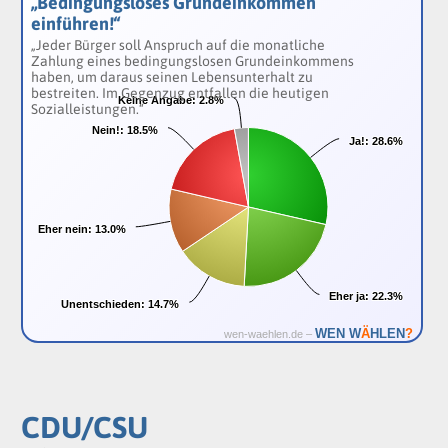
„Bedingungsloses Grundeinkommen
einführen!“
„Jeder Bürger soll Anspruch auf die monatliche
Zahlung eines bedingungslosen Grundeinkommens
haben, um daraus seinen Lebensunterhalt zu
bestreiten. Im Gegenzug entfallen die heutigen
Keine Angabe:
Keine Angabe:
2.8%
2.8%
Sozialleistungen.“
Nein!:
Nein!:
18.5%
18.5%
Ja!:
Ja!:
28.6%
28.6%
Eher nein:
Eher nein:
13.0%
13.0%
Eher ja:
Eher ja:
22.3%
22.3%
Unentschieden:
Unentschieden:
14.7%
14.7%
Ä
WEN W
HLEN
?
wen-waehlen.de –
CDU/CSU