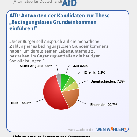
AfD
(Alternative für Deutschland)
AfD: Antworten der Kandidaten zur These
„Bedingungsloses Grundeinkommen
einführen!“
„Jeder Bürger soll Anspruch auf die monatliche
Zahlung eines bedingungslosen Grundeinkommens
haben, um daraus seinen Lebensunterhalt zu
bestreiten. Im Gegenzug entfallen die heutigen
Sozialleistungen.“
Keine Angabe:
Keine Angabe:
4.9%
4.9%
Ja!:
Ja!:
8.5%
8.5%
Eher ja:
Eher ja:
6.1%
6.1%
Unentschieden:
Unentschieden:
7.3%
7.3%
Nein!:
Nein!:
52.4%
52.4%
Eher nein:
Eher nein:
20.7%
20.7%
Ä
WEN W
HLEN
?
wen-waehlen.de –
Links zu genauen Antworten und Kommentaren: