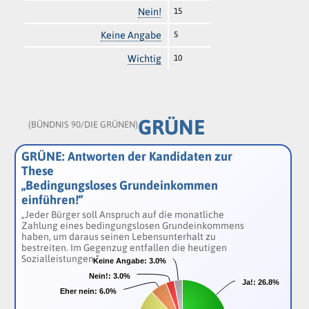
Nein!
15
Keine Angabe
5
Wichtig
10
GRÜNE
(BÜNDNIS 90/DIE GRÜNEN)
GRÜNE: Antworten der Kandidaten zur
These
„Bedingungsloses Grundeinkommen
einführen!“
„Jeder Bürger soll Anspruch auf die monatliche
Zahlung eines bedingungslosen Grundeinkommens
haben, um daraus seinen Lebensunterhalt zu
bestreiten. Im Gegenzug entfallen die heutigen
Sozialleistungen.“
Keine Angabe:
Keine Angabe:
3.0%
3.0%
Nein!:
Nein!:
3.0%
3.0%
Ja!:
Ja!:
26.8%
26.8%
Eher nein:
Eher nein:
6.0%
6.0%