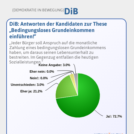
DiB
(DEMOKRATIE IN BEWEGUNG)
DiB: Antworten der Kandidaten zur These
„Bedingungsloses Grundeinkommen
einführen!“
„Jeder Bürger soll Anspruch auf die monatliche
Zahlung eines bedingungslosen Grundeinkommens
haben, um daraus seinen Lebensunterhalt zu
bestreiten. Im Gegenzug entfallen die heutigen
Sozialleistungen.“
Keine Angabe:
Keine Angabe:
3.0%
3.0%
Eher nein:
Eher nein:
0.0%
0.0%
Nein!:
Nein!:
0.0%
0.0%
Unentschieden:
Unentschieden:
3.0%
3.0%
Eher ja:
Eher ja:
21.2%
21.2%
Ja!:
Ja!:
72.7%
72.7%