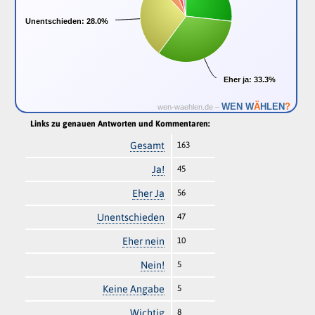
Unentschieden:
Unentschieden:
28.0%
28.0%
Eher ja:
Eher ja:
33.3%
33.3%
Ä
WEN W
HLEN
?
wen-waehlen.de –
Links zu genauen Antworten und Kommentaren:
Gesamt
163
Ja!
45
Eher Ja
56
Unentschieden
47
Eher nein
10
Nein!
5
Keine Angabe
5
Wichtig
8