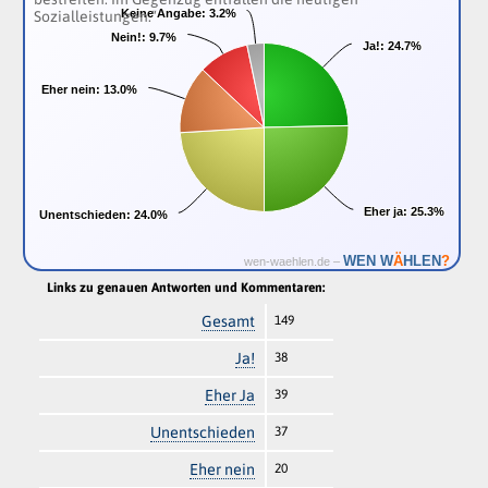
Keine Angabe:
Keine Angabe:
3.2%
3.2%
Sozialleistungen.“
Nein!:
Nein!:
9.7%
9.7%
Ja!:
Ja!:
24.7%
24.7%
Eher nein:
Eher nein:
13.0%
13.0%
Eher ja:
Eher ja:
25.3%
25.3%
Unentschieden:
Unentschieden:
24.0%
24.0%
Ä
WEN W
HLEN
?
wen-waehlen.de –
Links zu genauen Antworten und Kommentaren:
Gesamt
149
Ja!
38
Eher Ja
39
Unentschieden
37
Eher nein
20