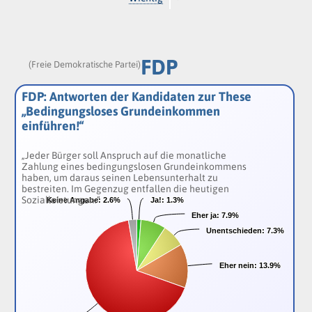
FDP
(Freie Demokratische Partei)
FDP: Antworten der Kandidaten zur These
„Bedingungsloses Grundeinkommen
einführen!“
„Jeder Bürger soll Anspruch auf die monatliche
Zahlung eines bedingungslosen Grundeinkommens
haben, um daraus seinen Lebensunterhalt zu
bestreiten. Im Gegenzug entfallen die heutigen
Sozialleistungen.“
Keine Angabe:
Keine Angabe:
2.6%
2.6%
Ja!:
Ja!:
1.3%
1.3%
Eher ja:
Eher ja:
7.9%
7.9%
Unentschieden:
Unentschieden:
7.3%
7.3%
Eher nein:
Eher nein:
13.9%
13.9%