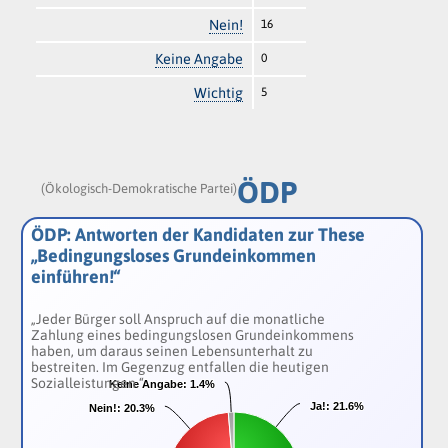
Nein!
16
Keine Angabe
0
Wichtig
5
ÖDP
(Ökologisch-Demokratische Partei)
ÖDP: Antworten der Kandidaten zur These
„Bedingungsloses Grundeinkommen
einführen!“
„Jeder Bürger soll Anspruch auf die monatliche
Zahlung eines bedingungslosen Grundeinkommens
haben, um daraus seinen Lebensunterhalt zu
bestreiten. Im Gegenzug entfallen die heutigen
Sozialleistungen.“
Keine Angabe:
Keine Angabe:
1.4%
1.4%
Ja!:
Ja!:
21.6%
21.6%
Nein!:
Nein!:
20.3%
20.3%