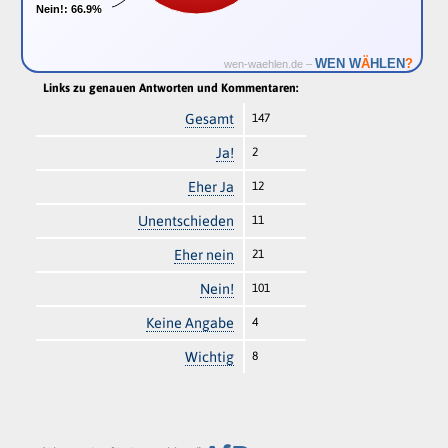
Nein!:
Nein!:
66.9%
66.9%
Ä
WEN W
HLEN
?
wen-waehlen.de –
Links zu genauen Antworten und Kommentaren:
Gesamt
147
Ja!
2
Eher Ja
12
Unentschieden
11
Eher nein
21
Nein!
101
Keine Angabe
4
Wichtig
8