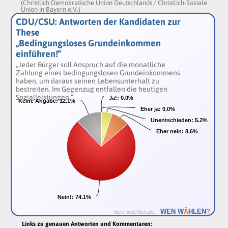
(Christlich Demokratische Union Deutschlands / Christlich-Soziale
Union in Bayern e.V.)
CDU/CSU: Antworten der Kandidaten zur
These
„Bedingungsloses Grundeinkommen
einführen!“
„Jeder Bürger soll Anspruch auf die monatliche
Zahlung eines bedingungslosen Grundeinkommens
haben, um daraus seinen Lebensunterhalt zu
bestreiten. Im Gegenzug entfallen die heutigen
Sozialleistungen.“
Ja!:
Ja!:
0.0%
0.0%
Keine Angabe:
Keine Angabe:
12.1%
12.1%
Eher ja:
Eher ja:
0.0%
0.0%
Unentschieden:
Unentschieden:
5.2%
5.2%
Eher nein:
Eher nein:
8.6%
8.6%
Nein!:
Nein!:
74.1%
74.1%
Ä
WEN W
HLEN
?
wen-waehlen.de –
Links zu genauen Antworten und Kommentaren: