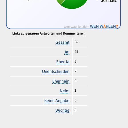
Ja!:
Ja!:
61.0%
61.0%
Ä
WEN W
HLEN
?
wen-waehlen.de –
Links zu genauen Antworten und Kommentaren:
Gesamt
36
Ja!
25
Eher Ja
8
Unentschieden
2
Eher nein
0
Nein!
1
Keine Angabe
5
Wichtig
8