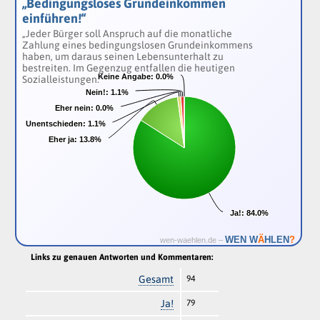
„Bedingungsloses Grundeinkommen
einführen!“
„Jeder Bürger soll Anspruch auf die monatliche
Zahlung eines bedingungslosen Grundeinkommens
haben, um daraus seinen Lebensunterhalt zu
bestreiten. Im Gegenzug entfallen die heutigen
Keine Angabe:
Keine Angabe:
0.0%
0.0%
Sozialleistungen.“
Nein!:
Nein!:
1.1%
1.1%
Eher nein:
Eher nein:
0.0%
0.0%
Unentschieden:
Unentschieden:
1.1%
1.1%
Eher ja:
Eher ja:
13.8%
13.8%
Ja!:
Ja!:
84.0%
84.0%
Ä
WEN W
HLEN
?
wen-waehlen.de –
Links zu genauen Antworten und Kommentaren:
Gesamt
94
Ja!
79