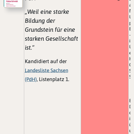
ab
„Weil eine starke
Me
Un
Bildung der
pe
Grundstein für eine
Bü
– 
starken Gesellschaft
in
ist.“
Ü
eb
Hi
Kandidiert auf der
Gr
Landesliste Sachsen
Se
Sc
(PdH)
, Listenplatz 1.
Ei
Da
da
i
üb
u