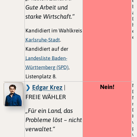
er
Gute Arbeit und
be
ab
starke Wirtschaft.“
Da
ha
Kandidiert im Wahlkreis
eu
en
Karlsruhe-Stadt
.
Kandidiert auf der
Landesliste Baden-
Württemberg (SPD)
,
Listenplatz 8.
Mi
Nein!
Edgar Krez
|
Da
FREIE WÄHLER
Nu
mö
„Für ein Land, das
D
Ku
Probleme löst – nicht
vi
verwaltet.“
pe
ve