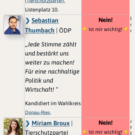
(Tierschutzpartei)
,
Listenplatz 10.
Do
Nein!
Sebastian
si
Ist mir wichtig!
Thumbach
| ÖDP
ni
„Jede Stimme zählt
und bestärkt uns
weiter zu machen!
Für eine nachhaltige
Politik und
Wirtschaft! “
Kandidiert im Wahlkreis
Donau-Ries
.
Au
Nein!
Miriam Broux
|
Ka
Tierschutzpartei
Ist mir wichtig!
Re