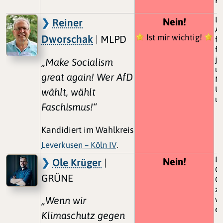
Le
Nein!
Reiner
Au
Ist mir wichtig!
Dworschak
| MLPD
fü
fü
je
„Make Socialism
un
great again! Wer AfD
Ma
Un
wählt, wählt
un
Faschismus!“
Kandidiert im Wahlkreis
Leverkusen – Köln IV
.
De
Nein!
Ole Krüger
|
Gr
GRÜNE
Ge
zu
„Wenn wir
we
ei
Klimaschutz gegen