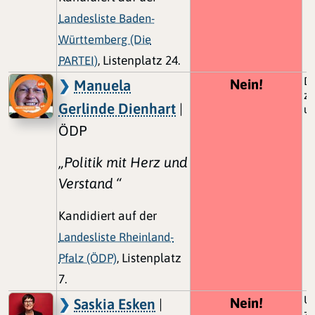
Landesliste Baden-
Württemberg (Die
PARTEI)
, Listenplatz 24.
De
Nein!
Manuela
z
Gerlinde Dienhart
|
un
ÖDP
„Politik mit Herz und
Verstand “
Kandidiert auf der
Landesliste Rheinland-
Pfalz (ÖDP)
, Listenplatz
7.
Un
Nein!
Saskia Esken
|
zi