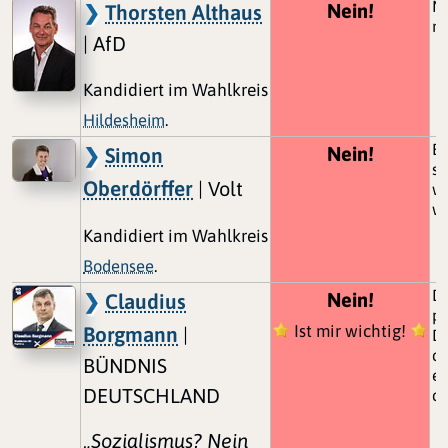
Ne
Nein!
Thorsten Althaus
mü
| AfD
Kandidiert im Wahlkreis
Hildesheim
.
Bü
Nein!
Simon
se
Oberdörffer
| Volt
wo
w
Kandidiert im Wahlkreis
Bodensee
.
Da
Nein!
Claudius
pe
Ist mir wichtig!
Borgmann
|
Da
di
BÜNDNIS
er
DEUTSCHLAND
de
„Sozialismus? Nein