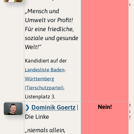
m
„Mensch und
Umwelt vor Profit!
Für eine friedliche,
soziale und gesunde
Welt!“
Kandidiert auf der
Landesliste Baden-
Württemberg
(Tierschutzpartei)
,
Listenplatz 3.
Ne
Nein!
Dominik Goertz
|
in
Die Linke
S
„niemals allein,