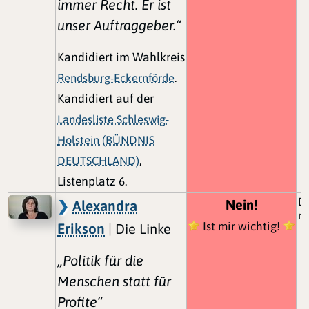
immer Recht. Er ist
unser Auftraggeber.“
Kandidiert im Wahlkreis
Rendsburg-Eckernförde
.
Kandidiert auf der
Landesliste Schleswig-
Holstein (BÜNDNIS
DEUTSCHLAND)
,
Listenplatz 6.
Di
Nein!
Alexandra
mu
Ist mir wichtig!
Erikson
| Die Linke
„Politik für die
Menschen statt für
Profite“