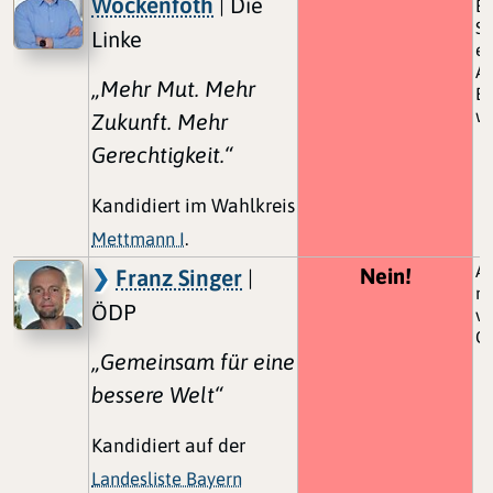
Wockenfoth
| Die
Be
So
Linke
el
Al
„Mehr Mut. Mehr
Bü
we
Zukunft. Mehr
Gerechtigkeit.“
Kandidiert im Wahlkreis
Mettmann I
.
Au
Nein!
Franz Singer
|
me
ÖDP
ve
Ge
„Gemeinsam für eine
bessere Welt“
Kandidiert auf der
Landesliste Bayern