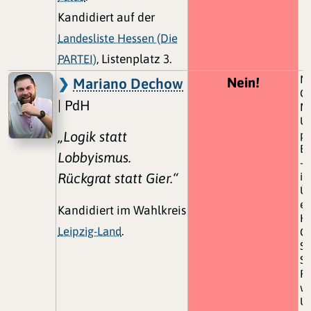
Kandidiert auf der
Landesliste Hessen (Die
PARTEI)
, Listenplatz 3.
NE
Nein!
Mariano Dechow
Gu
| PdH
Me
Un
„Logik statt
pe
Bü
Lobbyismus.
– 
Rückgrat statt Gier.“
in
Ü
eb
Kandidiert im Wahlkreis
Hi
Leipzig-Land
.
Gr
Se
Sc
Re
wü
U