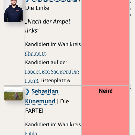
wi
Die Linke
mü
er
„Nach der Ampel
links“
Kandidiert im Wahlkreis
Chemnitz
.
Kandidiert auf der
Landesliste Sachsen (Die
Linke)
, Listenplatz 6.
Wi
Nein!
Sebastian
Künemund
| Die
PARTEI
Kandidiert im Wahlkreis
Fulda
.