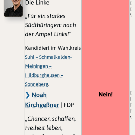
Die Linke
Da
Di
„Für ein starkes
W
Südthüringen: nach
der Ampel Links!“
Kandidiert im Wahlkreis
Suhl – Schmalkalden-
Meiningen –
Hildburghausen –
Sonneberg
.
De
Nein!
Noah
is
Kirchgeßner
| FDP
Fr
Mi
ve
„Chancen schaffen,
Freiheit leben,