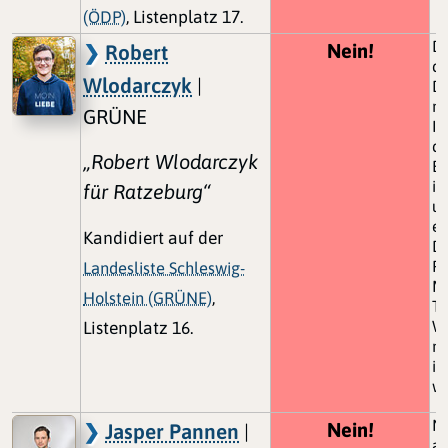
(ÖDP)
, Listenplatz 17.
De
Nein!
Robert
di
Wlodarczyk
|
Da
ni
GRÜNE
In
dü
„Robert Wlodarczyk
Bü
ih
für Ratzeburg“
un
er
Kandidiert auf der
Da
Fr
Landesliste Schleswig-
Me
Holstein (GRÜNE)
,
To
Wi
Listenplatz 16.
ni
in
w
Nu
Nein!
Jasper Pannen
|
au