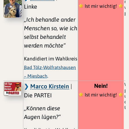
ni
Linke
Ist mir wichtig!
wi
ge
„Ich behandle ander
Menschen so, wie ich
selbst behandelt
werden möchte“
Kandidiert im Wahlkreis
Bad Tölz-Wolfratshausen
– Miesbach
.
We
Nein!
Marco Kirstein
|
ge
Die PARTEI
Ist mir wichtig!
u
di
„Können diese
Un
Augen lügen?“