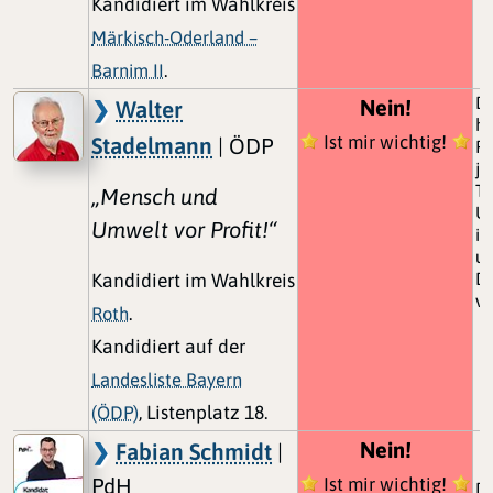
Kandidiert im Wahlkreis
Märkisch-Oderland –
Barnim II
.
Di
Nein!
Walter
he
Ist mir wichtig!
Stadelmann
| ÖDP
Pe
je
Tr
„Mensch und
U
Umwelt vor Profit!“
is
un
De
Kandidiert im Wahlkreis
vo
Roth
.
Kandidiert auf der
Landesliste Bayern
(ÖDP)
, Listenplatz 18.
Nein!
Fabian Schmidt
|
PdH
Ist mir wichtig!
Da