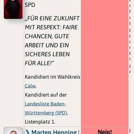
SPD
mü
Da
„FÜR EINE ZUKUNFT
de
kö
MIT RESPEKT: FAIRE
ge
CHANCEN, GUTE
pe
an
ARBEIT UND EIN
nu
SICHERES LEBEN
Pr
Ve
FÜR ALLE!“
ge
A
Kandidiert im Wahlkreis
Calw
.
Kandidiert auf der
Landesliste Baden-
Württemberg (SPD)
,
Listenplatz 1.
Da
Nein!
Marten Henning
|