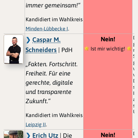
immer gemeinsam!“
Kandidiert im Wahlkreis
Minden-Lübbecke I
.
Da
Nein!
Caspar M.
g
Ist mir wichtig!
Schneiders
| PdH
ni
Sc
ge
„Fakten. Fortschritt.
we
Freiheit. Für eine
v
D
gerechte, digitale
sc
und transparente
In
au
Zukunft.“
sc
Ü
Kandidiert im Wahlkreis
Leipzig II
.
Da
Nein!
Erich Utz
| Die