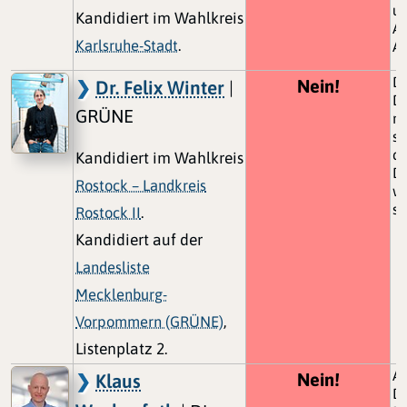
u
Kandidiert im Wahlkreis
Ak
Karlsruhe-Stadt
.
A
De
Nein!
Dr. Felix Winter
|
Da
GRÜNE
mi
st
de
Kandidiert im Wahlkreis
D
Rostock – Landkreis
we
st
Rostock II
.
Kandidiert auf der
Landesliste
Mecklenburg-
Vorpommern (GRÜNE)
,
Listenplatz 2.
Au
Nein!
Klaus
D