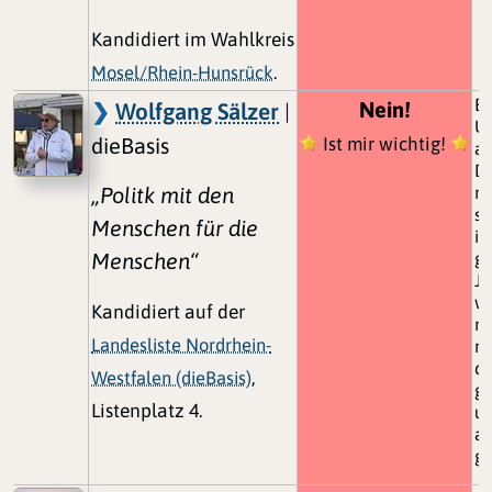
Kandidiert im Wahlkreis
Mosel/Rhein-Hunsrück
.
Ei
Nein!
Wolfgang Sälzer
|
Un
dieBasis
Ist mir wichtig!
a
Di
„Politk mit den
me
so
Menschen für die
is
Menschen“
ga
Je
we
Kandidiert auf der
ni
Landesliste Nordrhein-
mü
da
Westfalen (dieBasis)
,
ga
Listenplatz 4.
un
ab
g