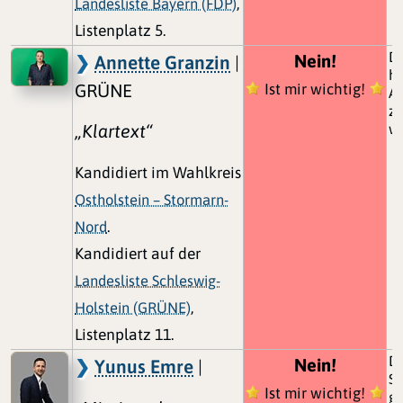
Landesliste Bayern (FDP)
,
Listenplatz 5.
De
Nein!
Annette Granzin
|
ha
GRÜNE
Ist mir wichtig!
Au
zu
„Klartext“
wi
Kandidiert im Wahlkreis
Ostholstein – Stormarn-
Nord
.
Kandidiert auf der
Landesliste Schleswig-
Holstein (GRÜNE)
,
Listenplatz 11.
Da
Nein!
Yunus Emre
|
S
Ist mir wichtig!
ge