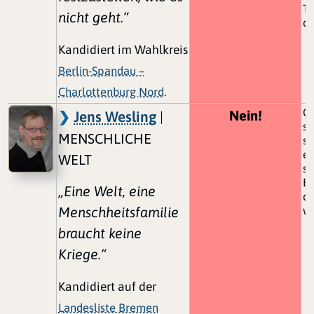
Ti
nicht geht.“
de
Kandidiert im Wahlkreis
Berlin-Spandau –
Charlottenburg Nord
.
Ga
Nein!
Jens Wesling
|
se
MENSCHLICHE
se
es
WELT
so
Bü
„Eine Welt, eine
da
Menschheitsfamilie
w
braucht keine
Kriege.“
Kandidiert auf der
Landesliste Bremen