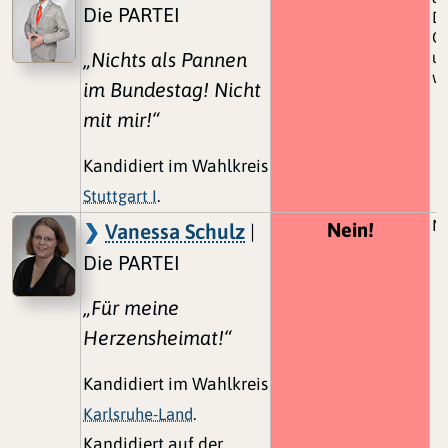
Die PARTEI
Da
Ge
„Nichts als Pannen
un
w
im Bundestag! Nicht
mit mir!“
Kandidiert im Wahlkreis
Stuttgart I
.
N
Nein!
Vanessa Schulz
|
Die PARTEI
„Für meine
Herzensheimat!“
Kandidiert im Wahlkreis
Karlsruhe-Land
.
Kandidiert auf der