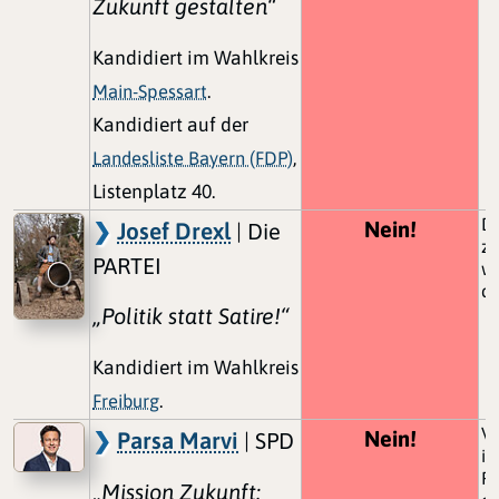
Zukunft gestalten“
Kandidiert im Wahlkreis
Main-Spessart
.
Kandidiert auf der
Landesliste Bayern (FDP)
,
Listenplatz 40.
Di
Nein!
Josef Drexl
| Die
zu
PARTEI
w
de
„Politik statt Satire!“
Kandidiert im Wahlkreis
Freiburg
.
V
Nein!
Parsa Marvi
| SPD
is
Pr
„Mission Zukunft: