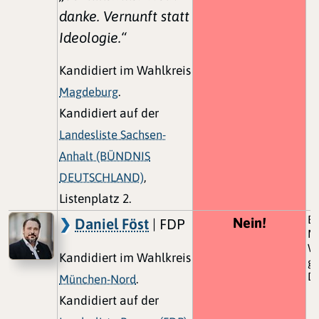
danke. Vernunft statt
Ideologie.“
Kandidiert im Wahlkreis
Magdeburg
.
Kandidiert auf der
Landesliste Sachsen-
Anhalt (BÜNDNIS
DEUTSCHLAND)
,
Listenplatz 2.
Bi
Nein!
Daniel Föst
| FDP
Mö
Wi
Kandidiert im Wahlkreis
gi
Da
München-Nord
.
Kandidiert auf der