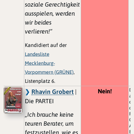
soziale Gerechtigkeit
ausspielen, werden
wir beides
verlieren!“
Kandidiert auf der
Landesliste
Mecklenburg-
Vorpommern (GRÜNE)
,
Listenplatz 6.
Da
Nein!
Rhavin Grobert
|
al
Die PARTEI
de
de
„Ich brauche keine
Pr
Ch
teuren Berater, um
A
festzustellen, wie es
Bl