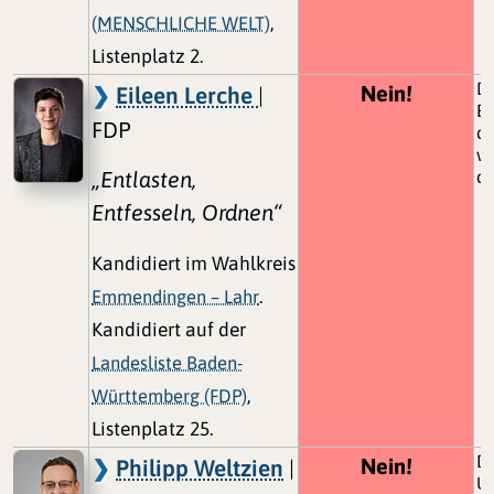
(MENSCHLICHE WELT)
,
Listenplatz 2.
Di
Nein!
Eileen Lerche
|
Bü
FDP
di
we
„Entlasten,
dü
Entfesseln, Ordnen“
Kandidiert im Wahlkreis
Emmendingen – Lahr
.
Kandidiert auf der
Landesliste Baden-
Württemberg (FDP)
,
Listenplatz 25.
De
Nein!
Philipp Weltzien
|
U