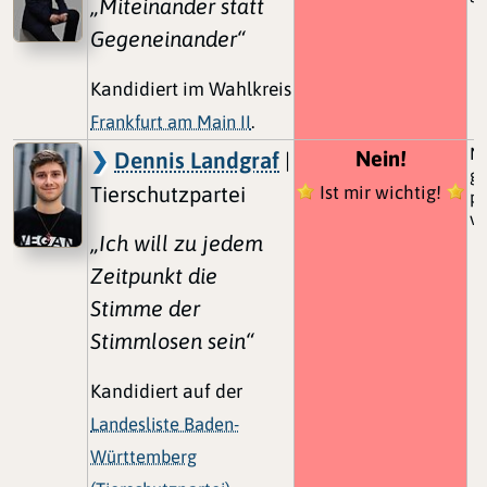
„Miteinander statt
Gegeneinander“
Kandidiert im Wahlkreis
Frankfurt am Main II
.
Ne
Nein!
Dennis Landgraf
|
ge
Tierschutzpartei
Ist mir wichtig!
pr
ve
„Ich will zu jedem
Zeitpunkt die
Stimme der
Stimmlosen sein“
Kandidiert auf der
Landesliste Baden-
Württemberg