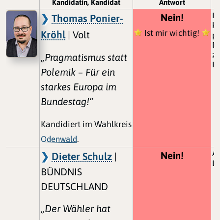
Kandidatin, Kandidat
Antwort
K
Ic
Nein!
Thomas Ponier-
ko
Ist mir wichtig!
Kröhl
| Volt
p
Da
zu
„Pragmatismus statt
In
Polemik – Für ein
starkes Europa im
Bundestag!“
Kandidiert im Wahlkreis
Odenwald
.
Au
Nein!
Dieter Schulz
|
D
BÜNDNIS
DEUTSCHLAND
„Der Wähler hat