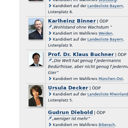
Kandidiert auf der
Landesliste Bayern
,
Listenplatz 8.
Karlheinz Binner
| ÖDP
„Wohlstand ohne Wachstum “
Kandidiert im Wahlkreis
Weiden
.
Kandidiert auf der
Landesliste Bayern
,
Listenplatz 9.
Prof. Dr. Klaus Buchner
| ÖDP
„Die Welt hat genug f jedermanns
Bedürfnisse, aber nicht genug f jeder
Gier“
Kandidiert im Wahlkreis
München-Ost
.
Ursula Decker
| ÖDP
Kandidiert auf der
Landesliste Rheinland
Listenplatz 5.
Gudrun Diebold
| ÖDP
„weniger ist mehr“
Kandidiert im Wahlkreis
Biberach
.