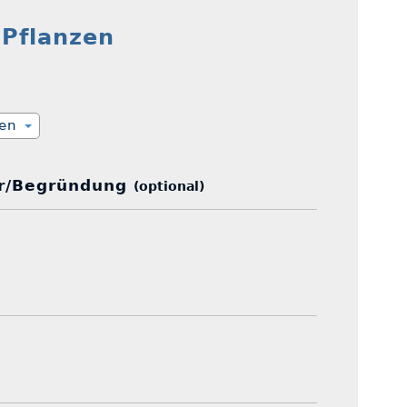
 Pflanzen
ien
r/Begründung
(optional)