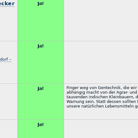
ecker
Ja!
Ja!
dorf –
,
Finger weg von Gentechnik, die wir 
Ja!
abhängig macht von der Agrar- und 
tausenden indischen Kleinbauern, di
Warnung sein. Statt dessen sollten 
unsere natürlichen Lebensmitteln 
Ja!