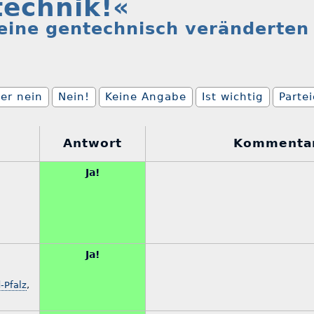
technik!«
keine gentechnisch veränderten
er nein
Nein!
Keine Angabe
Ist wichtig
Parte
Antwort
Kommenta
Ja!
Ja!
-Pfalz
,