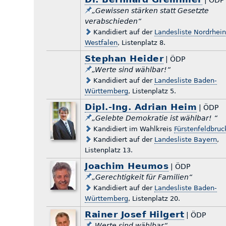
„Gewissen stärken statt Gesetzte
verabschieden“
Kandidiert auf der
Landesliste Nordrhein
Westfalen
, Listenplatz 8.
Stephan Heider
| ÖDP
„Werte sind wählbar!“
Kandidiert auf der
Landesliste Baden-
Württemberg
, Listenplatz 5.
Dipl.-Ing. Adrian Heim
| ÖDP
„Gelebte Demokratie ist wählbar! “
Kandidiert im Wahlkreis
Fürstenfeldbruc
Kandidiert auf der
Landesliste Bayern
,
Listenplatz 13.
Joachim Heumos
| ÖDP
„Gerechtigkeit für Familien“
Kandidiert auf der
Landesliste Baden-
Württemberg
, Listenplatz 20.
Rainer Josef Hilgert
| ÖDP
„Werte sind wählbar“