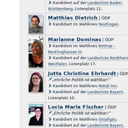
Kandidiert auf der
Landesliste Baden-
Württemberg
, Listenplatz 11.
Matthias Dietrich
| ÖDP
Kandidiert im Wahlkreis
Reutlingen
.
Marianne Dominas
| ÖDP
Kandidiert im Wahlkreis
Bottrop –
Recklinghausen III
.
Kandidiert auf der
Landesliste Nordrhein
Westfalen
, Listenplatz 17.
Jutta Christine Ehrhardt
| ÖD
„ehrliche Politik ist wählbar!“
Kandidiert im Wahlkreis
Rottal-Inn
.
Kandidiert auf der
Landesliste Bayern
,
Listenplatz 10.
Lucia Maria Fischer
| ÖDP
„Ehrliche Politik ist wählbar!“
Kandidiert im Wahlkreis
Ostallgäu
.
Kandidiert auf der
Landesliste Bayern
,