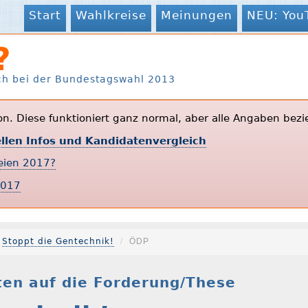
Start
Wahlkreise
Meinungen
NEU: You
?
ch bei der Bundestagswahl 2013
ion. Diese funktioniert ganz normal, aber alle Angaben bezi
ellen Infos und Kandidatenvergleich
teien 2017?
2017
Stoppt die Gentechnik!
ÖDP
en auf die Forderung/These