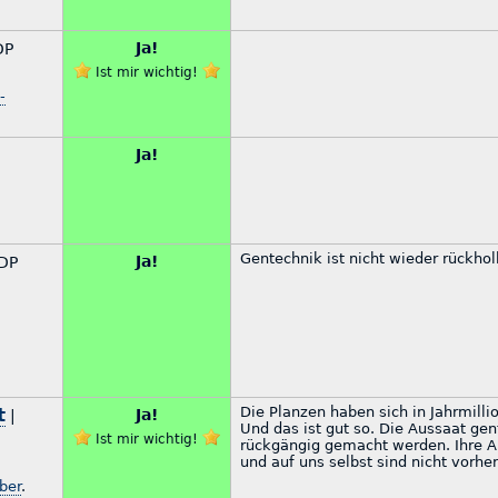
Ja!
DP
Ist mir wichtig!
-
Ja!
Gentechnik ist nicht wieder rückhol
Ja!
DP
t
Die Planzen haben sich in Jahrmilli
Ja!
|
Und das ist gut so. Die Aussaat ge
Ist mir wichtig!
rückgängig gemacht werden. Ihre Au
und auf uns selbst sind nicht vorhe
ber
.