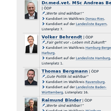
Dr.med.vet. MSc Andreas B
| ÖDP
„Werte sind wählbar!“
Kandidiert im Wahlkreis
Donau-Ries
.
Kandidiert auf der
Landesliste Bayern
,
Listenplatz 7.
Volker Behrendt
| ÖDP
„Fair geht vor - Leben mit Zukunft“
Kandidiert im Wahlkreis
Hamburg-Berge
Harburg
.
Kandidiert auf der
Landesliste Hamburg
Listenplatz 1.
Thomas Bergmann
| ÖDP
„Gute Politik ist wählbar“
Kandidiert im Wahlkreis
Ravensburg
.
Kandidiert auf der
Landesliste Baden-
Württemberg
, Listenplatz 16.
Raimund Binder
| ÖDP
„Werte sind wählbar!“
Kandidiert im Wahlkreis
Würzburg
.