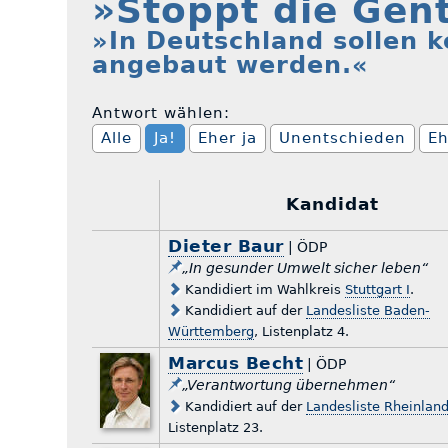
»Stoppt die Gen
»In Deutschland sollen 
angebaut werden.«
Antwort wählen:
Alle
Ja!
Eher ja
Unentschieden
Eh
Kandidat
Dieter Baur
| ÖDP
„In gesunder Umwelt sicher leben“
Kandidiert im Wahlkreis
Stuttgart I
.
Kandidiert auf der
Landesliste Baden-
Württemberg
, Listenplatz 4.
Marcus Becht
| ÖDP
„Verantwortung übernehmen“
Kandidiert auf der
Landesliste Rheinland
Listenplatz 23.