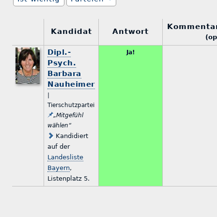
Kommenta
Kandidat
Antwort
(op
Dipl.-
Ja!
Psych.
Barbara
Nauheimer
|
Tierschutzpartei
„Mitgefühl
wählen“
Kandidiert
auf der
Landesliste
Bayern
,
Listenplatz 5.