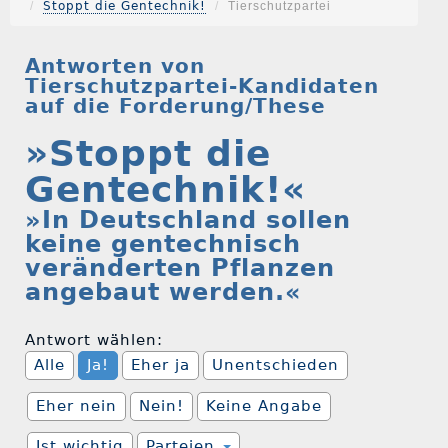
Stoppt die Gentechnik!
Tierschutzpartei
Antworten von
Tierschutzpartei-Kandidaten
auf die Forderung/These
»Stoppt die
Gentechnik!«
»In Deutschland sollen
keine gentechnisch
veränderten Pflanzen
angebaut werden.«
Antwort wählen:
Alle
Ja!
Eher ja
Unentschieden
Eher nein
Nein!
Keine Angabe
Ist wichtig
Parteien