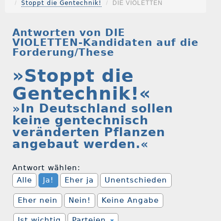
Stoppt die Gentechnik!
DIE VIOLETTEN
Antworten von DIE
VIOLETTEN-Kandidaten auf die
Forderung/These
»Stoppt die
Gentechnik!«
»In Deutschland sollen
keine gentechnisch
veränderten Pflanzen
angebaut werden.«
Antwort wählen:
Alle
Ja!
Eher ja
Unentschieden
Eher nein
Nein!
Keine Angabe
Ist wichtig
Parteien