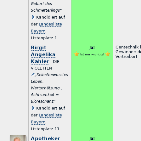
Geburt des
Schmetterlings“
Kandidiert auf
der
Landesliste
Bayern
,
Listenplatz 1.
Birgit
Gentechnik 
Ja!
Gewinner: d
Angelika
Ist mir wichtig!
Vertreiber!
Kahler
| DIE
VIOLETTEN
„Selbstbewusstes
Leben,
Wertschätzung ,
Achtsamkeit =
Bioresonanz“
Kandidiert auf
der
Landesliste
Bayern
,
Listenplatz 11.
Apotheker
Ja!