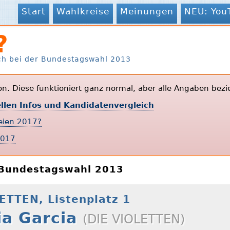
Start
Wahlkreise
Meinungen
NEU: You
?
ch bei der Bundestagswahl 2013
ion. Diese funktioniert ganz normal, aber alle Angaben bezi
ellen Infos und Kandidatenvergleich
teien 2017?
2017
r Bundestagswahl 2013
LETTEN, Listenplatz 1
ia Garcia
(DIE VIOLETTEN)