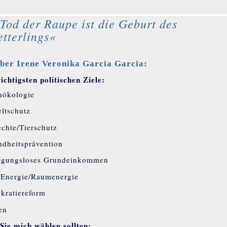
Tod der Raupe ist die Geburt des
tterlings«
ber Irene Veronika Garcia Garcia:
chtigsten politischen Ziele:
nökologie
ltschutz
echte/Tierschutz
dheitsprävention
ngungsloses Grundeinkommen
 Energie/Raumenergie
kratiereform
en
ie mich wählen sollten: