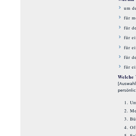
um de
für m
für d
für e
für 
für d
für e
Welche 
[Auswahl
persönli
Um
Me
Bü
Of
So