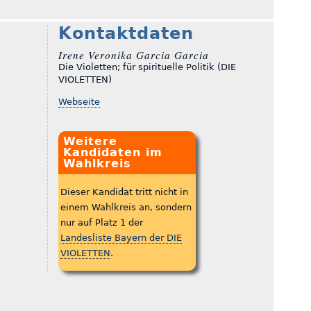
Kontaktdaten
Irene Veronika Garcia Garcia
Die Violetten; für spirituelle Politik (DIE
VIOLETTEN)
Webseite
Weitere
Kandidaten im
Wahlkreis
Dieser Kandidat tritt nicht in
einem Wahlkreis an, sondern
nur auf Platz 1 der
Landesliste Bayern der DIE
VIOLETTEN
.