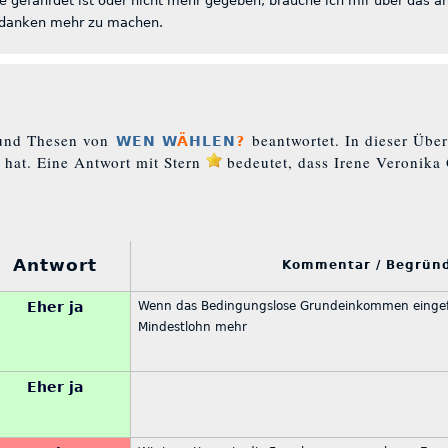
e gefährdet ist oder nicht mehr gegeben, brauche ich mir über das a
danken mehr zu machen.
 und Thesen von
beantwortet. In dieser Übe
WEN W
Ä
HLEN
?
 hat. Eine Antwort mit Stern
bedeutet, dass Irene Veronika 
Antwort
Kommentar / Begrü
Eher ja
Wenn das Bedingungslose Grundeinkommen eingefü
Mindestlohn mehr
Eher ja