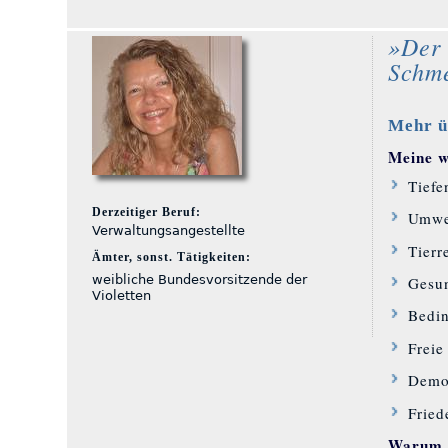
»Der 
Schme
Mehr ü
Meine wi
Tiefe
Derzeitiger Beruf:
Umwe
Verwaltungsangestellte
Tierr
Ämter, sonst. Tätigkeiten:
weibliche Bundesvorsitzende der
Gesun
Violetten
Bedi
Freie
Demo
Fried
Warum S