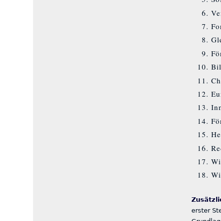
Ve
Fo
Gl
Fö
Bi
Ch
Eu
In
Fö
He
Re
Wi
Wi
Zusätzl
erster St