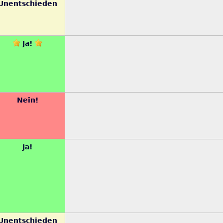
Unentschieden
Ja!
Nein!
Ja!
Unentschieden