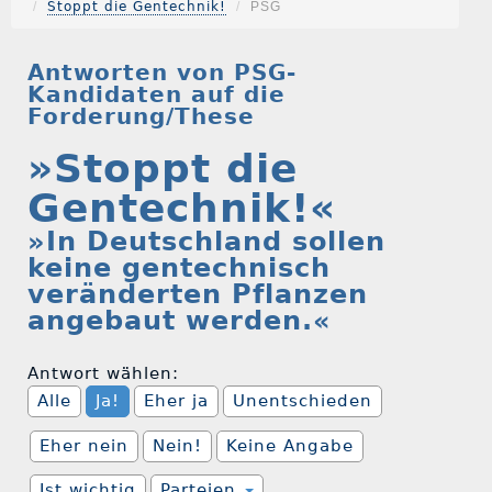
Stoppt die Gentechnik!
PSG
Antworten von PSG-
Kandidaten auf die
Forderung/These
»Stoppt die
Gentechnik!«
»In Deutschland sollen
keine gentechnisch
veränderten Pflanzen
angebaut werden.«
Antwort wählen:
Alle
Ja!
Eher ja
Unentschieden
Eher nein
Nein!
Keine Angabe
Ist wichtig
Parteien