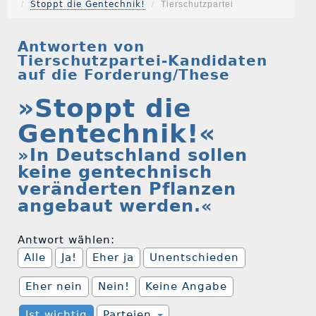
Stoppt die Gentechnik!
Tierschutzpartei
Antworten von
Tierschutzpartei-Kandidaten
auf die Forderung/These
»Stoppt die
Gentechnik!«
»In Deutschland sollen
keine gentechnisch
veränderten Pflanzen
angebaut werden.«
Antwort wählen:
Alle
Ja!
Eher ja
Unentschieden
Eher nein
Nein!
Keine Angabe
Ist wichtig
Parteien