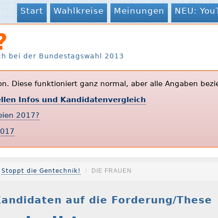
Start
Wahlkreise
Meinungen
NEU: You
?
ch bei der Bundestagswahl 2013
ion. Diese funktioniert ganz normal, aber alle Angaben bezi
ellen Infos und Kandidatenvergleich
teien 2017?
2017
Stoppt die Gentechnik!
DIE FRAUEN
andidaten auf die Forderung/These