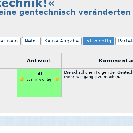
technik!«
keine gentechnisch veränderten
er nein
Nein!
Keine Angabe
Ist wichtig
Parte
Antwort
Kommenta
Die schädlichen Folgen der Gentec
Ja!
mehr rückgängig zu machen.
Ist mir wichtig!