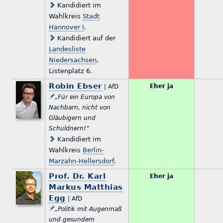
Kandidiert im
Wahlkreis
Stadt
Hannover I
.
Kandidiert auf der
Landesliste
Niedersachsen
,
Listenplatz 6.
Robin Ebser
Eher ja
| AfD
„Für ein Europa von
Nachbarn, nicht von
Gläubigern und
Schuldnern!“
Kandidiert im
Wahlkreis
Berlin-
Marzahn-Hellersdorf
.
Prof. Dr. Karl
Eher ja
Markus Matthias
Egg
| AfD
„Politik mit Augenmaß
und gesundem