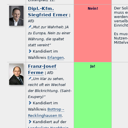
Dipl.-Kfm.
Der Sol
Nein!
muss e
Siegfried Ermer
|
werden 
versel
AfD
Einrich
„Mut zur Wahrheit: JA
zu Europa, Nein zu einer
Es muss
Nutzen-
Währung, die spaltet
Mittelv
statt vereint“
Kandidiert im
Wahlkreis
Erlangen
.
Franz-Josef
Ja!
Ferme
| AfD
„Um klar zu sehen,
reicht oft ein Wechsel
der Blickrichtung. (Saint-
Exupery)“
Kandidiert im
Wahlkreis
Bottrop –
Recklinghausen III
.
Kandidiert auf der