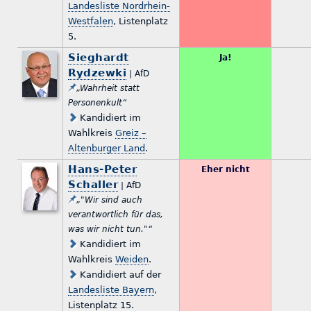
Landesliste Nordrhein-
Westfalen
, Listenplatz
5.
Sieghardt
Ja!
Rydzewki
| AfD
„Wahrheit statt
Personenkult“
Kandidiert im
Wahlkreis
Greiz –
Altenburger Land
.
Hans-Peter
Eher nicht
Schaller
| AfD
„"Wir sind auch
verantwortlich für das,
was wir nicht tun."“
Kandidiert im
Wahlkreis
Weiden
.
Kandidiert auf der
Landesliste Bayern
,
Listenplatz 15.