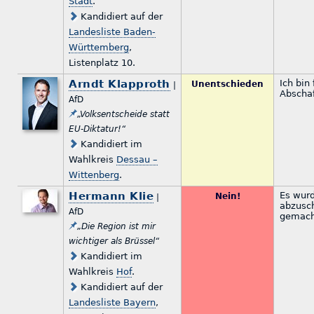
Stadt
.
Kandidiert auf der
Landesliste Baden-
Württemberg
,
Listenplatz 10.
Arndt Klapproth
Ich bin
Unentschieden
|
Abschaf
AfD
„Volksentscheide statt
EU-Diktatur!“
Kandidiert im
Wahlkreis
Dessau –
Wittenberg
.
Hermann Klie
Es wurd
Nein!
|
abzusch
AfD
gemach
„Die Region ist mir
wichtiger als Brüssel“
Kandidiert im
Wahlkreis
Hof
.
Kandidiert auf der
Landesliste Bayern
,