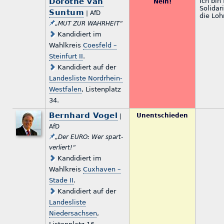
Dorothe van
Ich bin
Nein!
Solidar
Suntum
| AfD
die Lo
„MUT ZUR WAHRHEIT“
Kandidiert im
Wahlkreis
Coesfeld –
Steinfurt II
.
Kandidiert auf der
Landesliste Nordrhein-
Westfalen
, Listenplatz
34.
Bernhard Vogel
Unentschieden
|
AfD
„Der EURO: Wer spart-
verliert!“
Kandidiert im
Wahlkreis
Cuxhaven –
Stade II
.
Kandidiert auf der
Landesliste
Niedersachsen
,