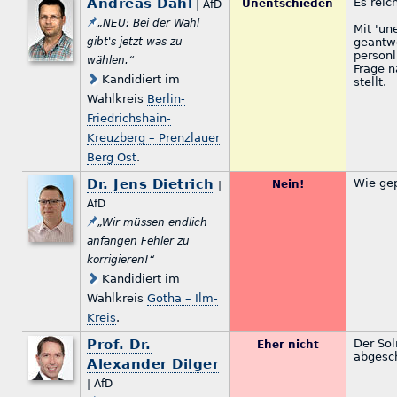
Andreas Dahl
Es reic
Unentschieden
| AfD
„NEU: Bei der Wahl
Mit 'un
gibt's jetzt was zu
geantwo
persönl
wählen.“
Frage n
Kandidiert im
stellt.
Wahlkreis
Berlin-
Friedrichshain-
Kreuzberg – Prenzlauer
Berg Ost
.
Dr. Jens Dietrich
Wie gep
Nein!
|
AfD
„Wir müssen endlich
anfangen Fehler zu
korrigieren!“
Kandidiert im
Wahlkreis
Gotha – Ilm-
Kreis
.
Prof. Dr.
Der Sol
Eher nicht
abgesch
Alexander Dilger
| AfD