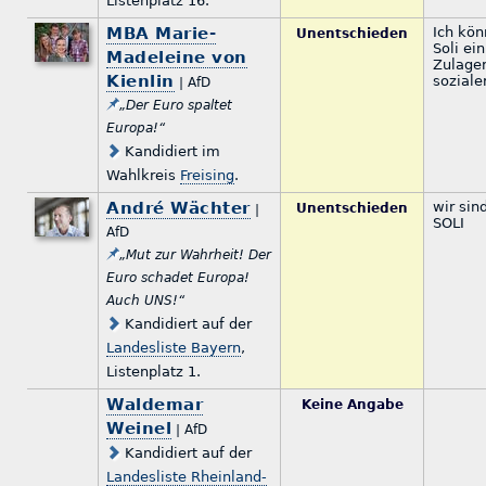
Listenplatz 16.
MBA Marie-
Ich kön
Unentschieden
Soli ei
Madeleine von
Zulage
Kienlin
soziale
| AfD
„Der Euro spaltet
Europa!“
Kandidiert im
Wahlkreis
Freising
.
André Wächter
wir si
Unentschieden
|
SOLI
AfD
„Mut zur Wahrheit! Der
Euro schadet Europa!
Auch UNS!“
Kandidiert auf der
Landesliste Bayern
,
Listenplatz 1.
Waldemar
Keine Angabe
Weinel
| AfD
Kandidiert auf der
Landesliste Rheinland-