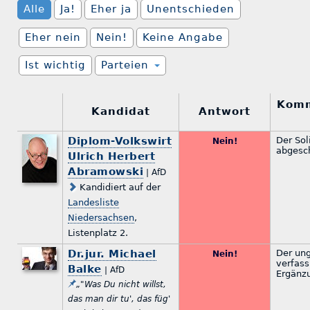
Alle
Ja!
Eher ja
Unentschieden
Eher nein
Nein!
Keine Angabe
Ist wichtig
Parteien
Komm
Kandidat
Antwort
Diplom-Volkswirt
Der Sol
Nein!
abgesch
Ulrich Herbert
Abramowski
| AfD
Kandidiert auf der
Landesliste
Niedersachsen
,
Listenplatz 2.
Dr.jur. Michael
Der ung
Nein!
verfass
Balke
| AfD
Ergänz
„"Was Du nicht willst,
das man dir tu', das füg'