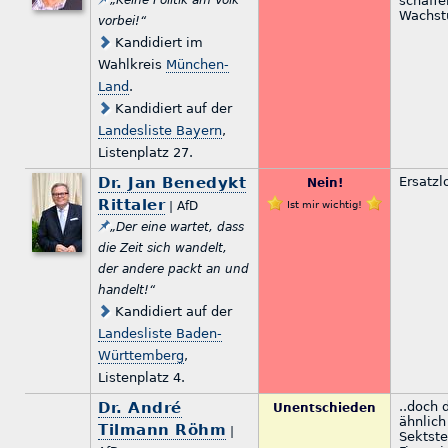
„Keine Politik am Volk
schaffe
Wachst
vorbei!“
Kandidiert im
Wahlkreis
München-
Land
.
Kandidiert auf der
Landesliste Bayern
,
Listenplatz 27.
Dr. Jan Benedykt
Ersatzl
Nein!
Rittaler
| AfD
Ist mir wichtig!
„Der eine wartet, dass
die Zeit sich wandelt,
der andere packt an und
handelt!“
Kandidiert auf der
Landesliste Baden-
Württemberg
,
Listenplatz 4.
Dr. André
..doch 
Unentschieden
ähnlich
Tilmann Röhm
|
Sektste