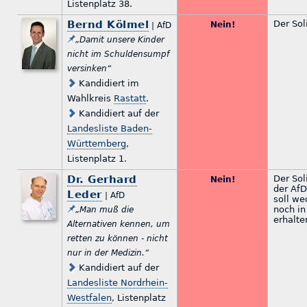
Listenplatz 38.
Bernd Kölmel
Der Sol
Nein!
| AfD
„Damit unsere Kinder
nicht im Schuldensumpf
versinken“
Kandidiert im
Wahlkreis
Rastatt
.
Kandidiert auf der
Landesliste Baden-
Württemberg
,
Listenplatz 1.
Dr. Gerhard
Der Soli
Nein!
der AfD
Leder
| AfD
soll we
noch in
„Man muß die
erhalte
Alternativen kennen, um
retten zu können - nicht
nur in der Medizin.“
Kandidiert auf der
Landesliste Nordrhein-
Westfalen
, Listenplatz