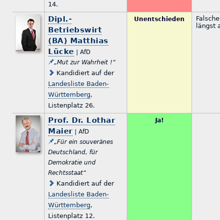
14.
Dipl.-
Falsche
Unentschieden
längst 
Betriebswirt
(BA) Matthias
Lücke
| AfD
„Mut zur Wahrheit !“
Kandidiert auf der
Landesliste Baden-
Württemberg
,
Listenplatz 26.
Prof. Dr. Lothar
Ja!
Maier
| AfD
„Für ein souveränes
Deutschland, für
Demokratie und
Rechtsstaat“
Kandidiert auf der
Landesliste Baden-
Württemberg
,
Listenplatz 12.