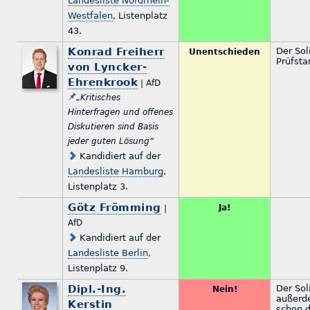
Landesliste Nordrhein-
Westfalen
, Listenplatz
43.
Konrad Freiherr
Der Sol
Unentschieden
Prüfsta
von Lyncker-
Ehrenkrook
| AfD
„Kritisches
Hinterfragen und offenes
Diskutieren sind Basis
jeder guten Lösung“
Kandidiert auf der
Landesliste Hamburg
,
Listenplatz 3.
Götz Frömming
Ja!
|
AfD
Kandidiert auf der
Landesliste Berlin
,
Listenplatz 9.
Dipl.-Ing.
Der Sol
Nein!
außerd
Kerstin
schon d