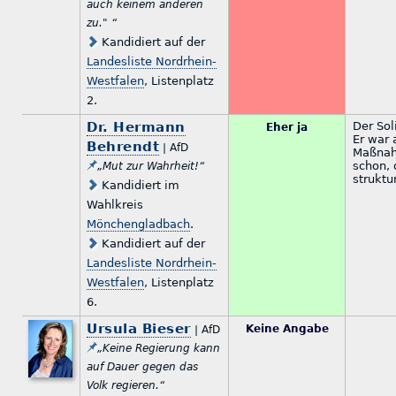
auch keinem anderen
zu." “
Kandidiert auf der
Landesliste Nordrhein-
Westfalen
, Listenplatz
2.
Dr. Hermann
Der Sol
Eher ja
Er war 
Behrendt
| AfD
Maßnah
schon, 
„Mut zur Wahrheit!“
strukt
Kandidiert im
Wahlkreis
Mönchengladbach
.
Kandidiert auf der
Landesliste Nordrhein-
Westfalen
, Listenplatz
6.
Ursula Bieser
Keine Angabe
| AfD
„Keine Regierung kann
auf Dauer gegen das
Volk regieren.“