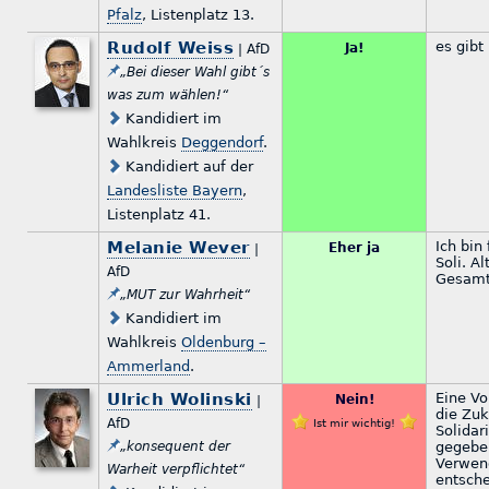
Pfalz
, Listenplatz 13.
Rudolf Weiss
es gibt
Ja!
| AfD
„Bei dieser Wahl gibt´s
was zum wählen!“
Kandidiert im
Wahlkreis
Deggendorf
.
Kandidiert auf der
Landesliste Bayern
,
Listenplatz 41.
Melanie Wever
Ich bin
Eher ja
|
Soli. Al
AfD
Gesamt
„MUT zur Wahrheit“
Kandidiert im
Wahlkreis
Oldenburg –
Ammerland
.
Ulrich Wolinski
Eine Vo
Nein!
|
die Zuk
AfD
Ist mir wichtig!
Solidar
„konsequent der
gegeben
Verwen
Warheit verpflichtet“
entsche