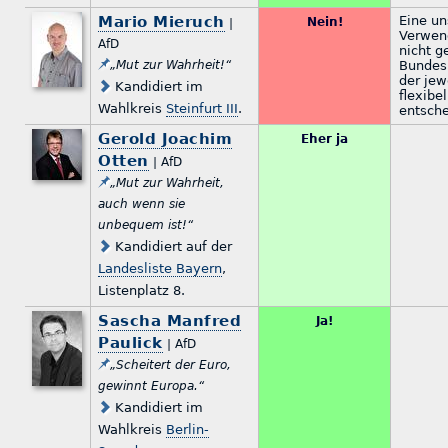
Mario Mieruch
Eine un
Nein!
|
Verwen
AfD
nicht g
„Mut zur Wahrheit!“
Bundes
der jew
Kandidiert im
flexibe
Wahlkreis
Steinfurt III
.
entsche
Gerold Joachim
Eher ja
Otten
| AfD
„Mut zur Wahrheit,
auch wenn sie
unbequem ist!“
Kandidiert auf der
Landesliste Bayern
,
Listenplatz 8.
Sascha Manfred
Ja!
Paulick
| AfD
„Scheitert der Euro,
gewinnt Europa.“
Kandidiert im
Wahlkreis
Berlin-