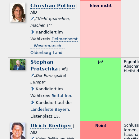
Christian Pothin
Eher nicht
|
AfD
„"Nicht quatschen,
machen !"“
Kandidiert im
Wahlkreis
Delmenhorst
– Wesermarsch –
Oldenburg-Land
.
Stephan
Eigentli
Ja!
Abschaf
Protschka
| AfD
bleibt d
„Der Euro spaltet
Europa“
Kandidiert im
Wahlkreis
Rottal-Inn
.
Kandidiert auf der
Landesliste Bayern
,
Listenplatz 13.
Ulrich Riediger
Schluss
Nein!
|
lernen,
AfD
hausha