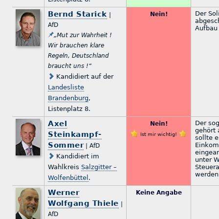
Bernd Starick
Der Sol
Nein!
|
abgesch
AfD
Aufbau 
„Mut zur Wahrheit !
Wir brauchen klare
Regeln, Deutschland
braucht uns !“
Kandidiert auf der
Landesliste
Brandenburg
,
Listenplatz 8.
Axel
Der sog
Nein!
gehört 
Steinkampf-
Ist mir wichtig!
sollte e
Sommer
Einkom
| AfD
eingear
Kandidiert im
unter W
Wahlkreis
Salzgitter –
Steuer
werden
Wolfenbüttel
.
Werner
Keine Angabe
Wolfgang Thiele
|
AfD