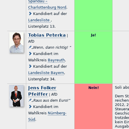
Spandau –
Charlottenburg Nord
.
Kandidiert auf der
Landesliste
,
Listenplatz 13.
Tobias Peterka
Ja!
|
AfD
„Wenn, dann richtig! “
Kandidiert im
Wahlkreis
Bayreuth
.
Kandidiert auf der
Landesliste Bayern
,
Listenplatz 34.
Jens Folker
Soli ab
Nein!
Pfeiffer
| AfD
Dem Sta
reichen
„Raus aus dem Euro!“
2012, 2
Kandidiert im
Steuer
Wahlkreis
Nürnberg-
Geschic
trotzde
Süd
.
kein E
Ausgab