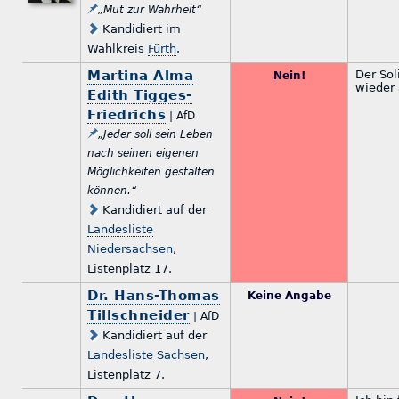
„Mut zur Wahrheit“
Kandidiert im
Wahlkreis
Fürth
.
Martina Alma
Der Sol
Nein!
wieder 
Edith Tigges-
Friedrichs
| AfD
„Jeder soll sein Leben
nach seinen eigenen
Möglichkeiten gestalten
können.“
Kandidiert auf der
Landesliste
Niedersachsen
,
Listenplatz 17.
Dr. Hans-Thomas
Keine Angabe
Tillschneider
| AfD
Kandidiert auf der
Landesliste Sachsen
,
Listenplatz 7.