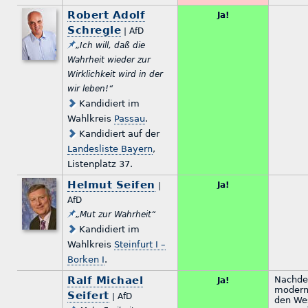
Robert Adolf
Ja!
Schregle
| AfD
„Ich will, daß die
Wahrheit wieder zur
Wirklichkeit wird in der
wir leben!“
Kandidiert im
Wahlkreis
Passau
.
Kandidiert auf der
Landesliste Bayern
,
Listenplatz 37.
Helmut Seifen
Ja!
|
AfD
„Mut zur Wahrheit“
Kandidiert im
Wahlkreis
Steinfurt I –
Borken I
.
Ralf Michael
Nachde
Ja!
modern 
Seifert
| AfD
den Wes