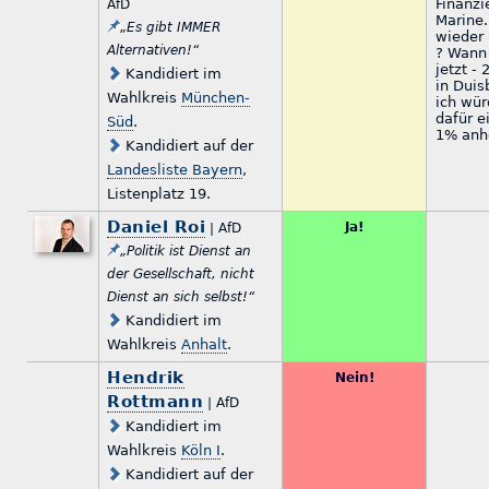
Finanzi
AfD
Marine.
„Es gibt IMMER
wieder 
Alternativen!“
? Wann 
jetzt -
Kandidiert im
in Duis
Wahlkreis
München-
ich wür
dafür e
Süd
.
1% anh
Kandidiert auf der
Landesliste Bayern
,
Listenplatz 19.
Daniel Roi
Ja!
| AfD
„Politik ist Dienst an
der Gesellschaft, nicht
Dienst an sich selbst!“
Kandidiert im
Wahlkreis
Anhalt
.
Hendrik
Nein!
Rottmann
| AfD
Kandidiert im
Wahlkreis
Köln I
.
Kandidiert auf der