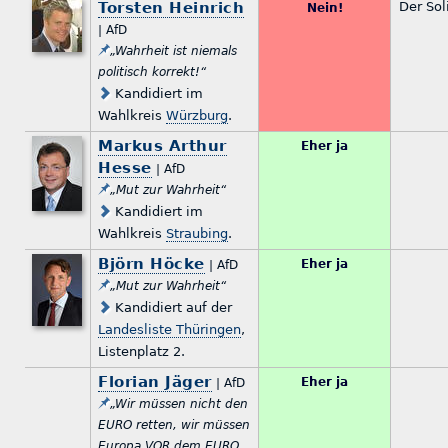
Torsten Heinrich
Der Sol
Nein!
| AfD
„Wahrheit ist niemals
politisch korrekt!“
Kandidiert im
Wahlkreis
Würzburg
.
Markus Arthur
Eher ja
Hesse
| AfD
„Mut zur Wahrheit“
Kandidiert im
Wahlkreis
Straubing
.
Björn Höcke
Eher ja
| AfD
„Mut zur Wahrheit“
Kandidiert auf der
Landesliste Thüringen
,
Listenplatz 2.
Florian Jäger
Eher ja
| AfD
„Wir müssen nicht den
EURO retten, wir müssen
Europa VOR dem EURO