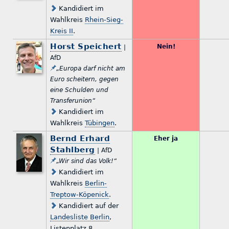
Kandidiert im
Wahlkreis
Rhein-Sieg-
Kreis II
.
Horst Speichert
Nein!
|
AfD
„Europa darf nicht am
Euro scheitern, gegen
eine Schulden und
Transferunion“
Kandidiert im
Wahlkreis
Tübingen
.
Bernd Erhard
Eher ja
Stahlberg
| AfD
„Wir sind das Volk!“
Kandidiert im
Wahlkreis
Berlin-
Treptow-Köpenick
.
Kandidiert auf der
Landesliste Berlin
,
Listenplatz 8.