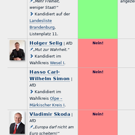
angezei
„Mehr Freiheit,
weniger Staat!“
Kandidiert auf der
Landesliste
Brandenburg
,
Listenplatz 11.
Holger Selig
Nein!
| AfD
„Mut zur Wahrheit.“
Kandidiert im
Wahlkreis
Wesel I
.
Hasso Carl-
Nein!
Wilhelm Simon
|
AfD
Kandidiert im
Wahlkreis
Olpe –
Märkischer Kreis I
.
Vladimir Skoda
Nein!
|
AfD
„Europa darf nicht am
Euro scheitern!“