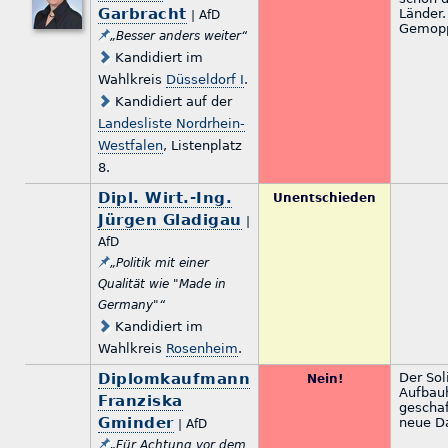
Garbracht
Länder.
| AfD
Gemopp
„Besser anders weiter“
Kandidiert im
Wahlkreis
Düsseldorf I
.
Kandidiert auf der
Landesliste Nordrhein-
Westfalen
, Listenplatz
8.
Dipl. Wirt.-Ing.
Unentschieden
Jürgen Gladigau
|
AfD
„Politik mit einer
Qualität wie "Made in
Germany"“
Kandidiert im
Wahlkreis
Rosenheim
.
Diplomkaufmann
Der Sol
Nein!
Aufbauh
Franziska
geschaf
Gminder
neue D
| AfD
„Für Achtung vor dem