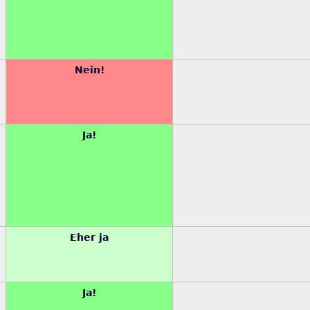
Nein!
Ja!
Eher ja
Ja!