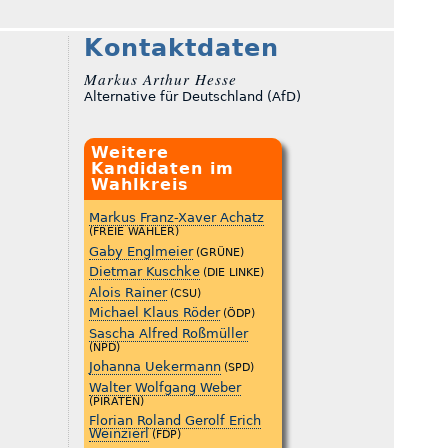
Kontaktdaten
Markus Arthur Hesse
Alternative für Deutschland (AfD)
Weitere
Kandidaten im
Wahlkreis
Markus Franz-Xaver Achatz
(FREIE WÄHLER)
Gaby Englmeier
(GRÜNE)
Dietmar Kuschke
(DIE LINKE)
Alois Rainer
(CSU)
Michael Klaus Röder
(ÖDP)
Sascha Alfred Roßmüller
(NPD)
Johanna Uekermann
(SPD)
Walter Wolfgang Weber
(PIRATEN)
Florian Roland Gerolf Erich
Weinzierl
(FDP)