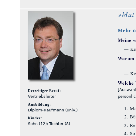
»Mut 
Mehr ü
Meine wi
— Ke
Warum S
— Ke
Welche 
[Auswahl
Derzeitiger Beruf:
Vertriebsleiter
persönli
Ausbildung:
Me
Diplom-Kaufmann (univ.)
Bü
Kinder:
Sohn (12); Tochter (8)
Re
So