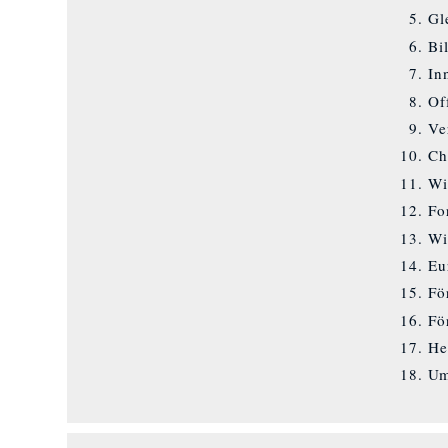
Gl
Bi
In
Of
Ve
Ch
Wi
Fo
Wi
Eu
Fö
Fö
He
Um