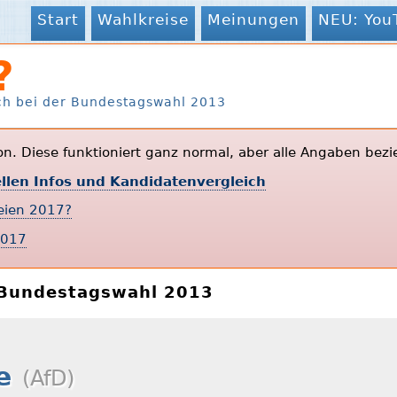
Start
Wahlkreise
Meinungen
NEU: You
?
ch bei der Bundestagswahl 2013
ion. Diese funktioniert ganz normal, aber alle Angaben bezi
ellen Infos und Kandidatenvergleich
teien 2017?
2017
r Bundestagswahl 2013
se
(AfD)