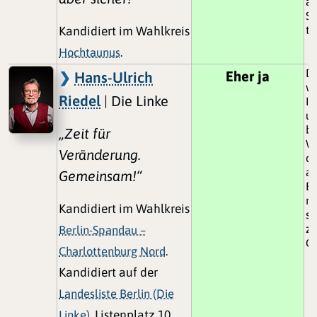
au
St
tr
Kandidiert im Wahlkreis
Hochtaunus
.
D
Eher ja
Hans-Ulrich
we
Riedel
| Die Linke
In
un
br
„Zeit für
W
Veränderung.
de
ab
Gemeinsam!“
Be
mo
Kandidiert im Wahlkreis
sc
zu
Berlin-Spandau –
Ge
Charlottenburg Nord
.
Kandidiert auf der
Landesliste Berlin (Die
Linke)
, Listenplatz 10.