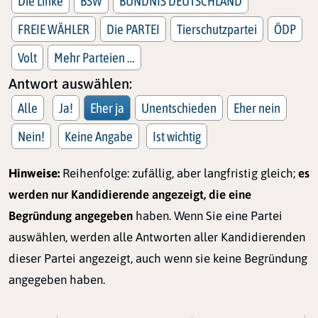
Die Linke
BSW
BÜNDNIS DEUTSCHLAND
FREIE WÄHLER
Die PARTEI
Tierschutzpartei
ÖDP
Volt
Mehr Parteien …
Antwort auswählen:
Alle
Ja!
Eher ja
Unentschieden
Eher nein
Nein!
Keine Angabe
Ist wichtig
Hinweise:
Reihenfolge: zufällig, aber langfristig gleich;
es
werden nur Kandidierende angezeigt, die eine
Begründung angegeben
haben. Wenn Sie eine Partei
auswählen, werden alle Antworten aller Kandidierenden
dieser Partei angezeigt, auch wenn sie keine Begründung
angegeben haben.