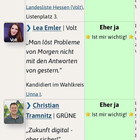
la
Wo
Landesliste Hessen (Volt)
,
Listenplatz 3.
D
Eher ja
Lea Emler
| Volt
re
Ist mir wichtig!
wi
„Man löst Probleme
z.
von Morgen nicht
wi
mit den Antworten
von gestern.“
Kandidiert im Wahlkreis
Unna I
.
Um
Eher ja
Christian
In
Ist mir wichtig!
Tramnitz
| GRÜNE
S
In
ad
„Zukunft digital -
g
aber sicher!“