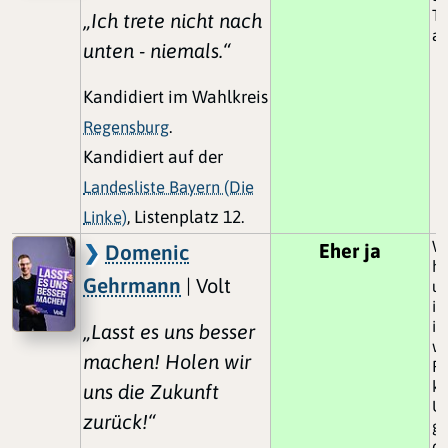
Tr
„Ich trete nicht nach
ab
unten - niemals.“
Kandidiert im Wahlkreis
Regensburg
.
Kandidiert auf der
Landesliste Bayern (Die
Linke)
, Listenplatz 12.
We
Eher ja
Domenic
ha
Gehrmann
| Volt
un
in
ir
„Lasst es uns besser
we
machen! Holen wir
Pr
kü
uns die Zukunft
Un
zurück!“
g
du