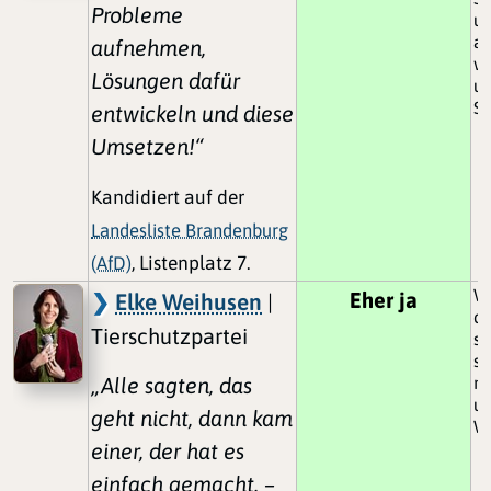
Probleme
u
au
aufnehmen,
wi
Lösungen dafür
un
Sc
entwickeln und diese
Umsetzen!“
Kandidiert auf der
Landesliste Brandenburg
(AfD)
, Listenplatz 7.
W
Eher ja
Elke Weihusen
|
de
Tierschutzpartei
so
si
„Alle sagten, das
na
un
geht nicht, dann kam
We
einer, der hat es
einfach gemacht. –