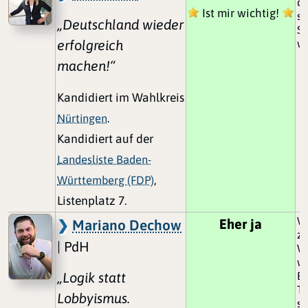
da
Ist mir wichtig!
sc
„Deutschland wieder
S
erfolgreich
w
machen!“
Kandidiert im Wahlkreis
Nürtingen
.
Kandidiert auf der
Landesliste Baden-
Württemberg (FDP)
,
Listenplatz 7.
Wa
Eher ja
Mariano Dechow
zu
| PdH
We
wi
„Logik statt
Bi
Te
Lobbyismus.
sc