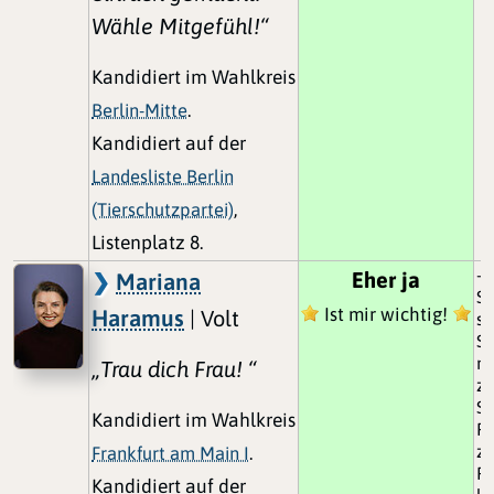
Wähle Mitgefühl!“
Kandidiert im Wahlkreis
Berlin-Mitte
.
Kandidiert auf der
Landesliste Berlin
(Tierschutzpartei)
,
Listenplatz 8.
- 
Eher ja
Mariana
Sc
Ist mir wichtig!
Haramus
| Volt
si
Sc
na
„Trau dich Frau! “
zu
St
Kandidiert im Wahlkreis
Pr
zu
Frankfurt am Main I
.
Pr
Kandidiert auf der