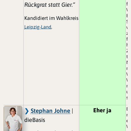
Rückgrat statt Gier.“
fü
Wo
E
Kandidiert im Wahlkreis
St
Leipzig-Land
.
ve
zu
fl
he
Zu
te
M
na
Wa
W
na
un
si
Be
Eher ja
Stephan Johne
|
m
dieBasis
er
Wa