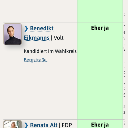
in
In
Pr
Na
Eher ja
Benedikt
en
Eikmanns
| Volt
wi
un
Wo
Kandidiert im Wahlkreis
In
Bergstraße
.
un
la
br
Fo
Ei
Fi
Sp
In
zu
zu
Be
Eher ja
Renata Alt
| FDP