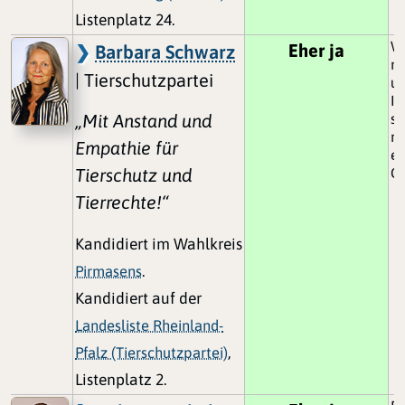
Listenplatz 24.
Wa
Eher ja
Barbara Schwarz
na
| Tierschutzpartei
um
In
„Mit Anstand und
so
m
Empathie für
ei
Tierschutz und
Ge
Tierrechte!“
Kandidiert im Wahlkreis
Pirmasens
.
Kandidiert auf der
Landesliste Rheinland-
Pfalz (Tierschutzpartei)
,
Listenplatz 2.