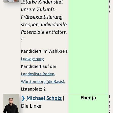
„Starke Kinder sind
mu
gr
unsere Zukunft:
w
Frühsexualisierung
stoppen, individuelle
Potenziale entfalten
!“
Kandidiert im Wahlkreis
Ludwigsburg
.
Kandidiert auf der
Landesliste Baden-
Württemberg (dieBasis)
,
Listenplatz 2.
Di
Eher ja
Michael Scholz
|
wi
Die Linke
Sc
Z