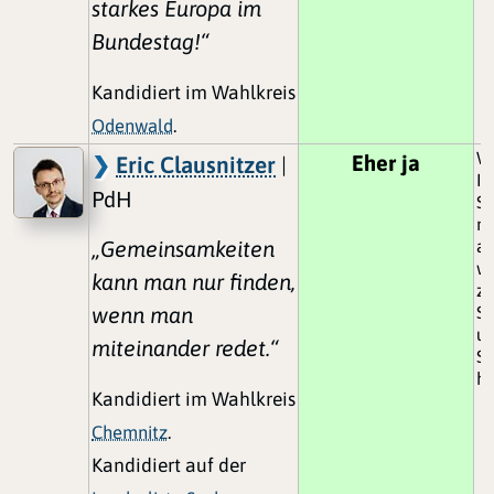
starkes Europa im
Bundestag!“
Kandidiert im Wahlkreis
Odenwald
.
W
Eher ja
Eric Clausnitzer
|
In
PdH
Sc
ni
„Gemeinsamkeiten
ab
wa
kann man nur finden,
z
wenn man
St
un
miteinander redet.“
Sc
ha
Kandidiert im Wahlkreis
Chemnitz
.
Kandidiert auf der