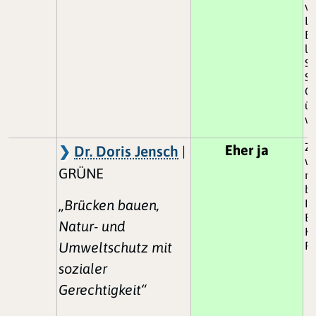
ve
Lö
En
la
St
Sc
Ge
üb
w
Zu
Eher ja
Dr. Doris Jensch
|
wi
GRÜNE
nö
bi
„Brücken bauen,
In
Ba
Natur- und
Kl
Umweltschutz mit
Fo
sozialer
Gerechtigkeit“