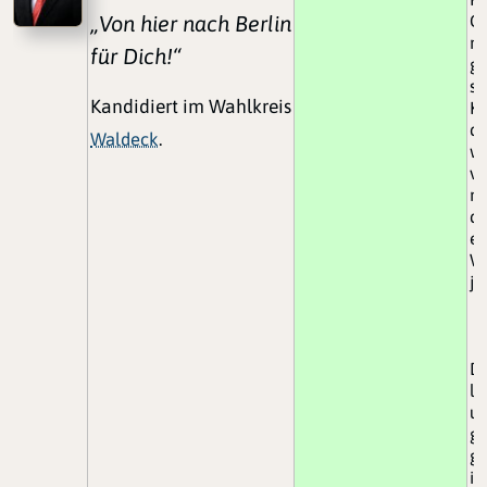
„Von hier nach Berlin
Ge
na
für Dich!“
ge
so
Kandidiert im Wahlkreis
K
d
Waldeck
.
we
ve
n
da
ei
W
je
De
li
um
ge
ge
is