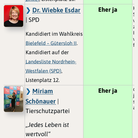
Ku
Eher ja
Dr. Wiebke Esdar
Sc
| SPD
we
zu
In
Kandidiert im Wahlkreis
wi
Bielefeld – Gütersloh II
.
fl
Kandidiert auf der
Landesliste Nordrhein-
Westfalen (SPD)
,
Listenplatz 12.
da
Eher ja
Miriam
je
Schönauer
|
so
a
Tierschutzpartei
„Jedes Leben ist
wertvoll“