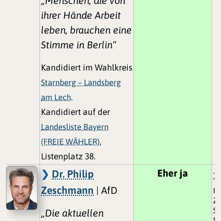
„Menschen, die von
ihrer Hände Arbeit
leben, brauchen eine
Stimme in Berlin“
Kandidiert im Wahlkreis
Starnberg – Landsberg
am Lech
.
Kandidiert auf der
Landesliste Bayern
(FREIE WÄHLER)
,
Listenplatz 38.
..
Eher ja
Dr. Philip
"S
Zeschmann
| AfD
In
Zu
Sa
„Die aktuellen
Sc