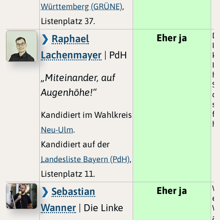
Württemberg (GRÜNE)
,
Listenplatz 37.
De
Eher ja
Raphael
In
Lachenmayer
| PdH
k
In
ha
„Miteinander, auf
S
Augenhöhe!“
dü
sc
fü
Kandidiert im Wahlkreis
ha
Neu-Ulm
.
Kandidiert auf der
Landesliste Bayern (PdH)
,
Listenplatz 11.
Wi
Eher ja
Sebastian
ei
Wanner
| Die Linke
Wa
al