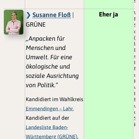
se
Wi
Eher ja
Susanne Floß
|
Mo
GRÜNE
S
di
„Anpacken für
(z
le
Menschen und
D
Umwelt. Für eine
sc
In
ökologische und
Mi
soziale Ausrichtung
un
K
von Politik.“
we
In
Kandidiert im Wahlkreis
fü
wi
Emmendingen – Lahr
.
u
Kandidiert auf der
S
kö
Landesliste Baden-
Württemberg (GRÜNE)
,