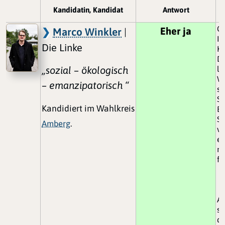
Kandidatin, Kandidat
Antwort
Ge
Eher ja
Marco Winkler
|
In
Die Linke
Kl
Di
„sozial – ökologisch
la
W
– emanzipatorisch “
st
St
Kandidiert im Wahlkreis
Ei
St
Amberg
.
ve
ei
na
fö
Al
si
di