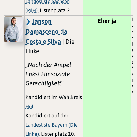
Landesliste Sachsen
(PdH)
, Listenplatz 2.
D
Eher ja
Janson
ab
Damasceno da
wi
st
Costa e Silva
| Die
be
un
Linke
er
ab
„Nach der Ampel
Wi
links! Für soziale
wa
Es
Gerechtigkeit“
Wa
Sy
Kandidiert im Wahlkreis
Hof
.
Kandidiert auf der
Landesliste Bayern (Die
Linke)
, Listenplatz 10.