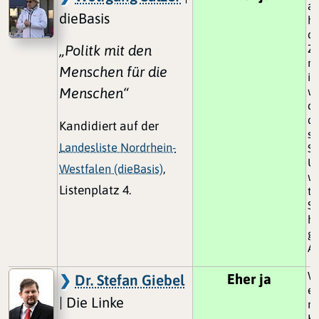
a
dieBasis
h
du
„Politk mit den
Zu
ni
Menschen für die
in
Menschen“
wi
de
d
Kandidiert auf der
sc
Landesliste Nordrhein-
St
U
Westfalen (dieBasis)
,
wa
Listenplatz 4.
tr
St
h
ge
Ar
Wa
Eher ja
Dr. Stefan Giebel
en
| Die Linke
ni
Ko