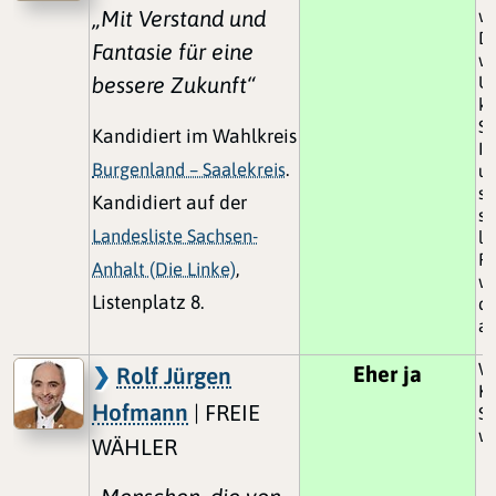
„Mit Verstand und
wi
De
Fantasie für eine
wi
bessere Zukunft“
Un
ka
St
Kandidiert im Wahlkreis
In
Burgenland – Saalekreis
.
u
st
Kandidiert auf der
si
Landesliste Sachsen-
la
Fi
Anhalt (Die Linke)
,
we
Listenplatz 8.
d
ab
Wi
Eher ja
Rolf Jürgen
Ki
Hofmann
| FREIE
S
w
WÄHLER