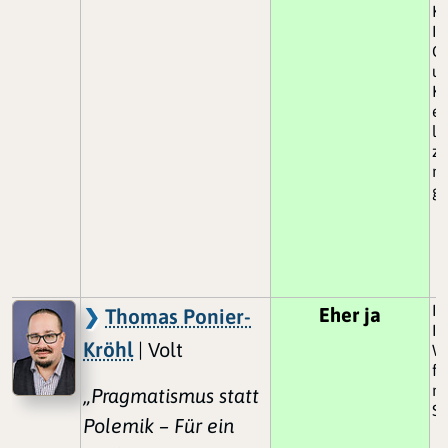
Ko
In
Ge
un
Kl
ei
la
z
nu
gr
Ic
Eher ja
Thomas Ponier-
In
Kröhl
| Volt
W
fö
mi
„Pragmatismus statt
St
Polemik – Für ein