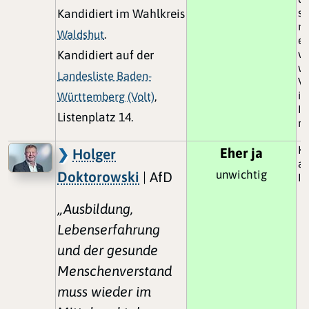
sc
Kandidiert im Wahlkreis
m
Waldshut
.
ei
ve
Kandidiert auf der
wi
Landesliste Baden-
Vo
im
Württemberg (Volt)
,
In
Listenplatz 14.
ni
Ko
Eher ja
Holger
ab
unwichtig
Doktorowski
| AfD
In
„Ausbildung,
Lebenserfahrung
und der gesunde
Menschenverstand
muss wieder im