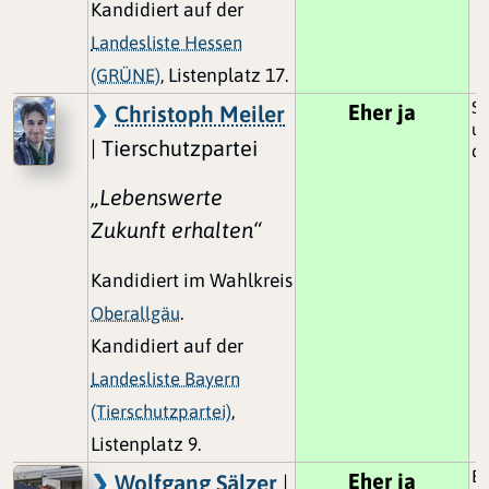
Kandidiert auf der
Landesliste Hessen
(GRÜNE)
, Listenplatz 17.
So
Eher ja
Christoph Meiler
un
| Tierschutzpartei
de
„Lebenswerte
Zukunft erhalten“
Kandidiert im Wahlkreis
Oberallgäu
.
Kandidiert auf der
Landesliste Bayern
(Tierschutzpartei)
,
Listenplatz 9.
Es
Eher ja
Wolfgang Sälzer
|