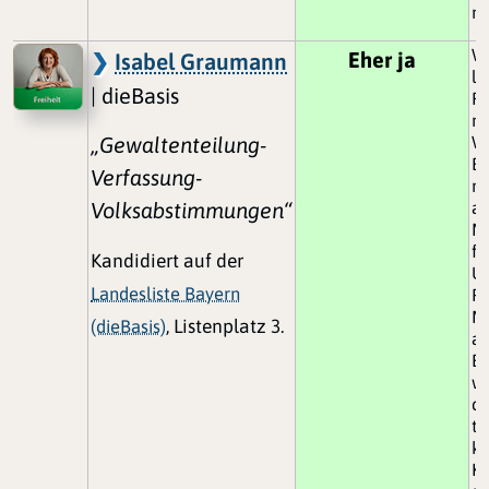
na
Wa
Eher ja
Isabel Graumann
le
| dieBasis
Rü
n
„Gewaltenteilung-
W
Ei
Verfassung-
ri
Volksabstimmungen“
an
Mi
fü
Kandidiert auf der
Uk
Landesliste Bayern
Pe
Mi
(dieBasis)
, Listenplatz 3.
au
Be
wü
de
tu
kö
Ki