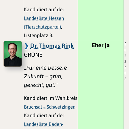
Kandidiert auf der
Landesliste Hessen
(Tierschutzpartei)
,
Listenplatz 3.
Fö
Eher ja
Dr. Thomas Rink
|
un
GRÜNE
zu
z
„Für eine bessere
re
od
Zukunft – grün,
st
gerecht, gut.“
Kandidiert im Wahlkreis
Bruchsal – Schwetzingen
.
Kandidiert auf der
Landesliste Baden-