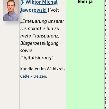
Es
Eher ja
Wiktor Michał
d
Jaworowski
| Volt
di
In
un
„Erneuerung unserer
au
Demokratie hin zu
un
tä
mehr Transparenz,
zw
Bürgerbeteiligung
zu
S
sowie
ve
Digitalisierung“
si
n
In
Kandidiert im Wahlkreis
di
Celle – Uelzen
.
G
we
Ei
wi
g
be
da