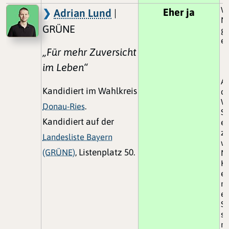
Wa
Eher ja
Adrian Lund
|
Na
GRÜNE
ge
en
„Für mehr Zuversicht
im Leben“
Al
Kandidiert im Wahlkreis
da
W
Donau-Ries
.
Sc
Kandidiert auf der
ei
zu
Landesliste Bayern
we
(GRÜNE)
, Listenplatz 50.
Na
Kr
ei
no
ei
St
si
mu