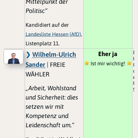
Mittelpunkt der
Politisc“
Kandidiert auf der
Landesliste Hessen (AfD)
,
Listenplatz 11.
D
Eher ja
Wilhelm-Ulrich
In
Ist mir wichtig!
Sander
| FREIE
In
od
WÄHLER
er
h
„Arbeit, Wohlstand
St
und Sicherheit: dies
setzen wir mit
Kompetenz und
Leidenschaft um.“