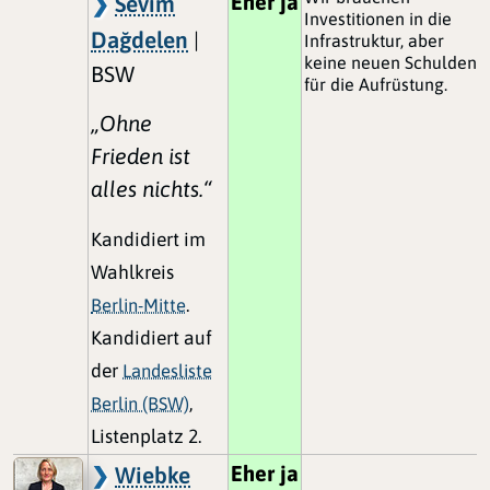
Eher ja
Sevim
Investitionen in die
Dağdelen
|
Infrastruktur, aber
keine neuen Schulden
BSW
für die Aufrüstung.
„Ohne
Frieden ist
alles nichts.“
Kandidiert im
Wahlkreis
Berlin-Mitte
.
Kandidiert auf
der
Landesliste
Berlin (BSW)
,
Listenplatz 2.
Eher ja
Wiebke