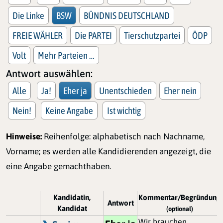
Die Linke
BSW
BÜNDNIS DEUTSCHLAND
FREIE WÄHLER
Die PARTEI
Tierschutzpartei
ÖDP
Volt
Mehr Parteien …
Antwort auswählen:
Alle
Ja!
Eher ja
Unentschieden
Eher nein
Nein!
Keine Angabe
Ist wichtig
Hinweise:
Reihenfolge: alphabetisch nach Nachname,
Vorname; es werden alle Kandidierenden angezeigt, die
eine Angabe gemachthaben.
Kandidatin,
Kommentar/Begründung
Antwort
Kandidat
(optional)
Wir brauchen