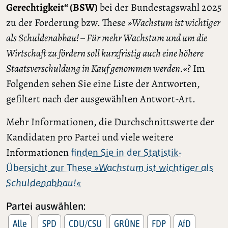
Gerechtigkeit“ (BSW)
bei der Bundestagswahl 2025
zu der Forderung bzw. These
»Wachstum ist wichtiger
als Schuldenabbau! – Für mehr Wachstum und um die
Wirtschaft zu fördern soll kurzfristig auch eine höhere
Staatsverschuldung in Kauf genommen werden.«
? Im
Folgenden sehen Sie eine Liste der Antworten,
gefiltert nach der ausgewählten Antwort-Art.
Mehr Informationen, die Durchschnittswerte der
Kandidaten pro Partei und viele weitere
Informationen
finden Sie in der Statistik-
Übersicht zur These
»Wachstum ist wichtiger als
Schuldenabbau!«
Partei auswählen:
Alle
SPD
CDU/CSU
GRÜNE
FDP
AfD