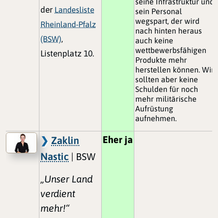
seine Infrastruktur und
der
Landesliste
sein Personal
wegspart, der wird
Rheinland-Pfalz
nach hinten heraus
(BSW)
,
auch keine
wettbewerbsfähigen
Listenplatz 10.
Produkte mehr
herstellen können. Wir
sollten aber keine
Schulden für noch
mehr militärische
Aufrüstung
aufnehmen.
Eher ja
Zaklin
Nastic
| BSW
„Unser Land
verdient
mehr!“