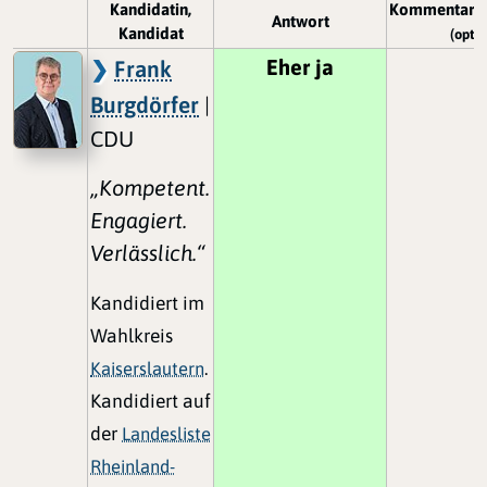
Kandidatin,
Kommentar/
Antwort
Kandidat
(optio
Eher ja
Frank
Burgdörfer
|
CDU
„Kompetent.
Engagiert.
Verlässlich.“
Kandidiert im
Wahlkreis
Kaiserslautern
.
Kandidiert auf
der
Landesliste
Rheinland-