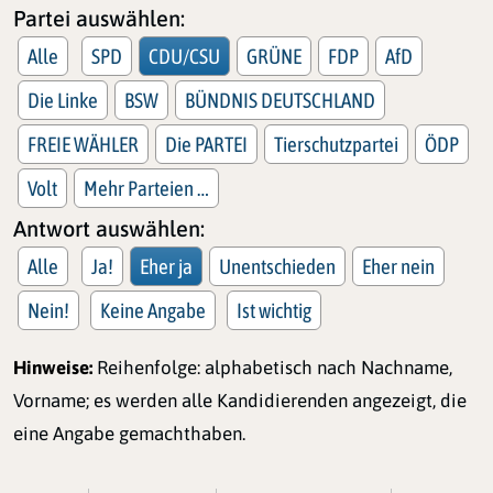
Partei auswählen:
Alle
SPD
CDU/CSU
GRÜNE
FDP
AfD
Die Linke
BSW
BÜNDNIS DEUTSCHLAND
FREIE WÄHLER
Die PARTEI
Tierschutzpartei
ÖDP
Volt
Mehr Parteien …
Antwort auswählen:
Alle
Ja!
Eher ja
Unentschieden
Eher nein
Nein!
Keine Angabe
Ist wichtig
Hinweise:
Reihenfolge: alphabetisch nach Nachname,
Vorname; es werden alle Kandidierenden angezeigt, die
eine Angabe gemachthaben.