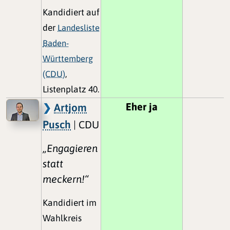
Kandidiert auf
der
Landesliste
Baden-
Württemberg
(CDU)
,
Listenplatz 40.
Eher ja
Artjom
Pusch
| CDU
„Engagieren
statt
meckern!“
Kandidiert im
Wahlkreis