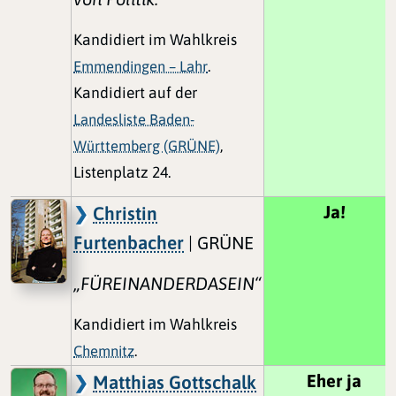
Kandidiert im Wahlkreis
Emmendingen – Lahr
.
Kandidiert auf der
Landesliste Baden-
Württemberg (GRÜNE)
,
Listenplatz 24.
Ja!
Christin
Furtenbacher
| GRÜNE
„FÜREINANDERDASEIN“
Kandidiert im Wahlkreis
Chemnitz
.
Eher ja
Matthias Gottschalk