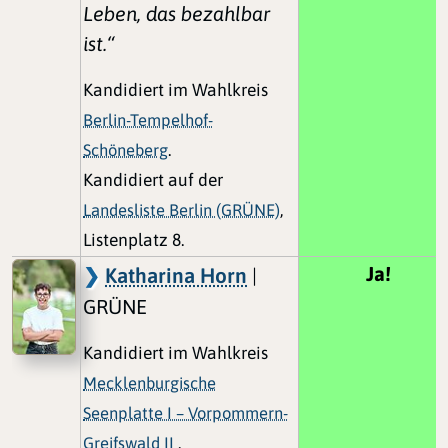
Leben, das bezahlbar
ist.“
Kandidiert im Wahlkreis
Berlin-Tempelhof-
Schöneberg
.
Kandidiert auf der
Landesliste Berlin (GRÜNE)
,
Listenplatz 8.
Ja!
Katharina Horn
|
GRÜNE
Kandidiert im Wahlkreis
Mecklenburgische
Seenplatte I – Vorpommern-
Greifswald II
.