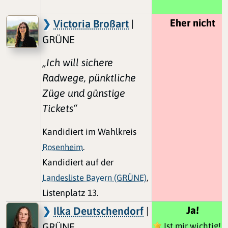
Eher nicht
Victoria Broßart
|
GRÜNE
„Ich will sichere
Radwege, pünktliche
Züge und günstige
Tickets“
Kandidiert im Wahlkreis
Rosenheim
.
Kandidiert auf der
Landesliste Bayern (GRÜNE)
,
Listenplatz 13.
Ja!
Ilka Deutschendorf
|
GRÜNE
Ist mir wichtig!