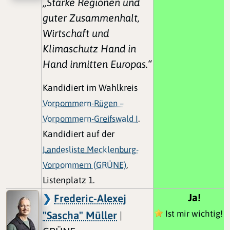
„Starke Regionen und
guter Zusammenhalt,
Wirtschaft und
Klimaschutz Hand in
Hand inmitten Europas.“
Kandidiert im Wahlkreis
Vorpommern-Rügen –
Vorpommern-Greifswald I
.
Kandidiert auf der
Landesliste Mecklenburg-
Vorpommern (GRÜNE)
,
Listenplatz 1.
Ja!
Frederic-Alexej
Ist mir wichtig!
"Sascha" Müller
|