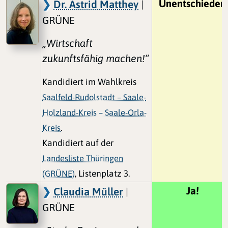
Unentschieden
Dr. Astrid Matthey
|
GRÜNE
„Wirtschaft
zukunftsfähig machen!“
Kandidiert im Wahlkreis
Saalfeld-Rudolstadt – Saale-
Holzland-Kreis – Saale-Orla-
Kreis
.
Kandidiert auf der
Landesliste Thüringen
(GRÜNE)
, Listenplatz 3.
Ja!
Claudia Müller
|
GRÜNE