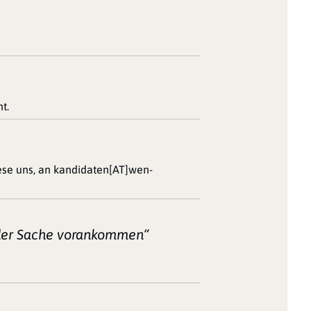
t.
iese uns, an kandidaten[AT]wen-
n der Sache vorankommen“