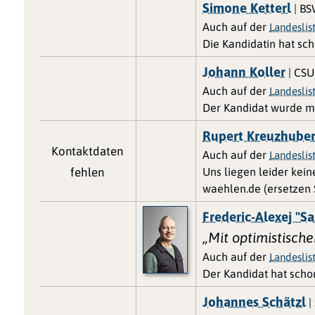
Simone Ketterl
| B
Auch auf der
Landeslis
Die Kandidatin hat sc
Johann Koller
| CSU
Auch auf der
Landeslis
Der Kandidat wurde m
Rupert Kreuzhube
Kontaktdaten
Auch auf der
Landeslis
fehlen
Uns liegen leider kei
waehlen.de (ersetzen S
Frederic-Alexej "S
„Mit optimistisch
Auch auf der
Landeslis
Der Kandidat hat scho
Johannes Schätzl
|