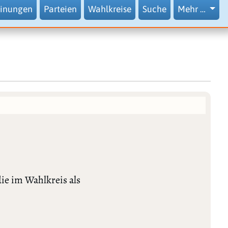
inungen
Parteien
Wahlkreise
Suche
Mehr …
ie im Wahlkreis als