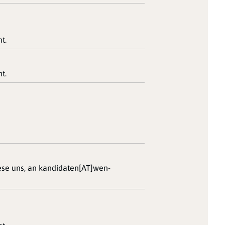
t.
t.
iese uns, an kandidaten[AT]wen-