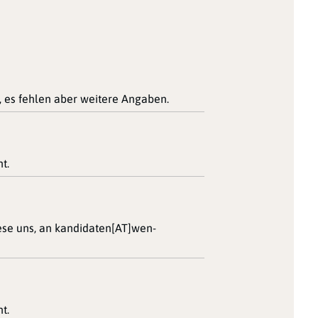
, es fehlen aber weitere Angaben.
t.
iese uns, an kandidaten[AT]wen-
t.