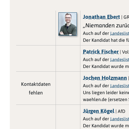
Jonathan Ebert
| G
„Niemanden zurüc
Auch auf der
Landesli
Der Kandidat hat die 
Patrick Fischer
| Vol
Auch auf der
Landesli
Der Kandidat wurde m
Jochen Holzmann
Kontaktdaten
Auch auf der
Landesli
fehlen
Uns liegen leider kei
waehlen.de (ersetzen S
Jürgen Kögel
| AfD
Auch auf der
Landesli
Der Kandidat wurde m