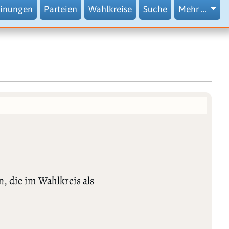
inungen
Parteien
Wahlkreise
Suche
Mehr …
, die im Wahlkreis als