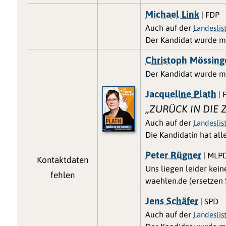
Michael Link
| FDP
Auch auf der
Landesli
Der Kandidat wurde m
Christoph Mössing
Der Kandidat wurde m
Jacqueline Plath
| 
„ZURÜCK IN DIE Z
Auch auf der
Landesli
Die Kandidatin hat al
Peter Rügner
| MLP
Kontaktdaten
Uns liegen leider kei
fehlen
waehlen.de (ersetzen S
Jens Schäfer
| SPD
Auch auf der
Landesli