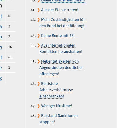
“)
❯
Aus der EU austreten!
a!
0
❯
Mehr Zuständigkeiten für
den Bund bei der Bildung!
a
2
❯
Keine Rente mit 67!
n
7
❯
Aus internationalen
n
16
Konflikten heraushalten!
!
61
❯
Nebentätigkeiten von
e
Abgeordneten deutlicher
1
offenlegen!
g
❯
Befristete
Arbeitsverhältnisse
einschränken!
❯
Weniger Muslime!
❯
Russland-Sanktionen
stoppen!