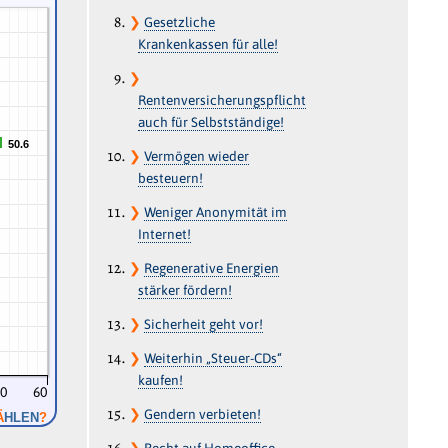
❯
Gesetzliche
Krankenkassen für alle!
❯
Rentenversicherungspflicht
auch für Selbstständige!
50.6
50.6
❯
Vermögen wieder
besteuern!
❯
Weniger Anonymität im
Internet!
❯
Regenerative Energien
stärker fördern!
❯
Sicherheit geht vor!
❯
Weiterhin „Steuer-CDs“
kaufen!
50
60
❯
Gendern verbieten!
Ä
HLEN
?
❯
Recht auf Homeoffice