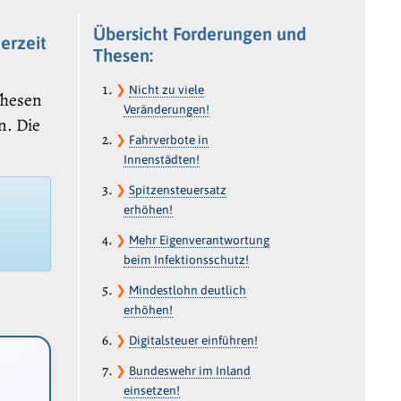
Übersicht Forderungen und
erzeit
Thesen:
❯
Nicht zu viele
Thesen
Veränderungen!
n. Die
❯
Fahrverbote in
Innenstädten!
❯
Spitzensteuersatz
erhöhen!
❯
Mehr Eigenverantwortung
beim Infektionsschutz!
❯
Mindestlohn deutlich
erhöhen!
❯
Digitalsteuer einführen!
❯
Bundeswehr im Inland
einsetzen!