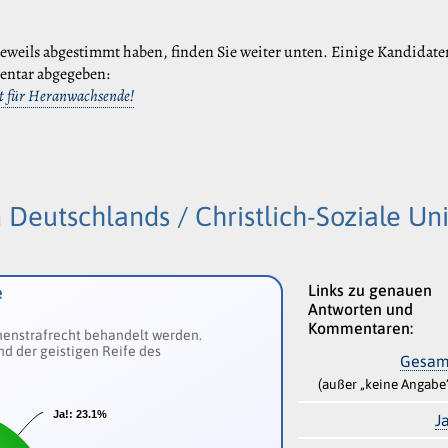
eweils abgestimmt haben, finden Sie weiter unten. Einige Kandidat
entar abgegeben:
ht für Heranwachsende!
 Deutschlands / Christlich-Soziale Un
Links zu genauen
e
Antworten und
Kommentaren:
senenstrafrecht behandelt werden.
nd der geistigen Reife des
Gesam
(außer „keine Angabe
Ja!:
Ja!:
23.1%
23.1%
J