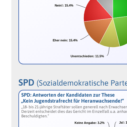
Nein!:
Nein!:
15.4%
15.4%
Eher nein:
Eher nein:
15.4%
15.4%
Unentschieden:
Unentschieden:
11.5%
11.5%
SPD
(Sozialdemokratische Part
SPD: Antworten der Kandidaten zur These
„Kein Jugendstrafrecht für Heranwachsende!“
„18- bis 21-jährige Straftäter sollen generell nach Erwach
Derzeit entscheidet dies das Gericht im Einzelfall u.a. anha
Beschuldigten.“
Ja!:
Ja!:
Keine Angabe:
Keine Angabe:
3.2%
3.2%