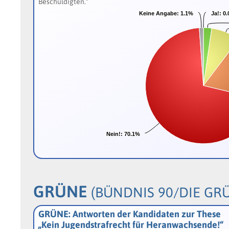
Beschuldigten.“
Keine Angabe:
Keine Angabe:
1.1%
1.1%
Ja!:
Ja!:
0
0
Nein!:
Nein!:
70.1%
70.1%
GRÜNE
(BÜNDNIS 90/DIE GR
GRÜNE: Antworten der Kandidaten zur These
„Kein Jugendstrafrecht für Heranwachsende!“