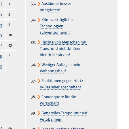
❯
Ausländer besser
a!
1
integrieren!
a
2
❯
Klimaverträgliche
n
5
Technologien
subventionieren!
n
10
❯
Rechte von Menschen mit
!
43
Trans- und nichtbinärer
Identität stärken!
e
2
❯
Weniger Auflagen beim
g
Wohnungsbau!
❯
Sanktionen gegen Hartz-
IV-Bezieher abschaffen!
❯
Frauenquote für die
Wirtschaft!
❯
Generelles Tempolimit auf
Autobahnen!
t
86
❯
D-Mark wieder einführen!