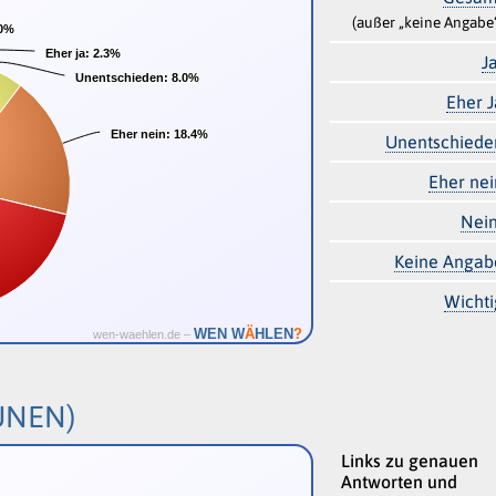
(außer „keine Angabe
.0%
.0%
Eher ja:
Eher ja:
2.3%
2.3%
J
Unentschieden:
Unentschieden:
8.0%
8.0%
Eher J
Eher nein:
Eher nein:
18.4%
18.4%
Unentschiede
Eher nei
Nein
Keine Angab
Wichti
Ä
WEN W
HLEN
?
wen-waehlen.de –
ÜNEN)
Links zu genauen
Antworten und