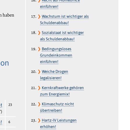
einführen!
en haben
❯
Wachstum ist wichtiger als
Schuldenabbau!
❯
Sozialstaat ist wichtiger
als Schuldenabbau!
❯
Bedingungsloses
Grundeinkommen
ion
einführen!
❯
Weiche Drogen
legalisieren!
❯
Kernkraftwerke gehören
zum Energiemix!
❯
Klimaschutz nicht
t
23
übertreiben!
“)
❯
Hartz-IV Leistungen
a!
6
erhöhen!