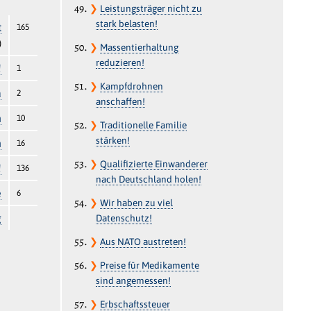
❯
Leistungsträger nicht zu
stark belasten!
t
165
)
❯
Massentierhaltung
reduzieren!
!
1
❯
Kampfdrohnen
a
2
anschaffen!
n
10
❯
Traditionelle Familie
stärken!
n
16
❯
Qualifizierte Einwanderer
!
136
nach Deutschland holen!
e
6
❯
Wir haben zu viel
g
Datenschutz!
❯
Aus NATO austreten!
❯
Preise für Medikamente
sind angemessen!
❯
Erbschaftssteuer