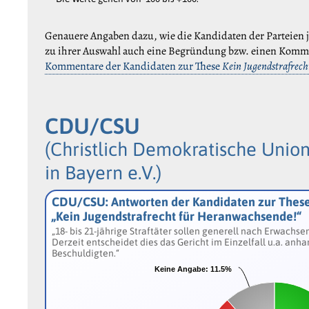
Genauere Angaben dazu, wie die Kandidaten der Parteien j
zu ihrer Auswahl auch eine Begründung bzw. einen Komm
Kommentare der Kandidaten zur These
Kein Jugendstrafrec
CDU/CSU
(Christlich Demokratische Union
in Bayern e.V.)
CDU/CSU: Antworten der Kandidaten zur Thes
„Kein Jugendstrafrecht für Heranwachsende!“
„18- bis 21-jährige Straftäter sollen generell nach Erwach
Derzeit entscheidet dies das Gericht im Einzelfall u.a. anha
Beschuldigten.“
Keine Angabe:
Keine Angabe:
11.5%
11.5%