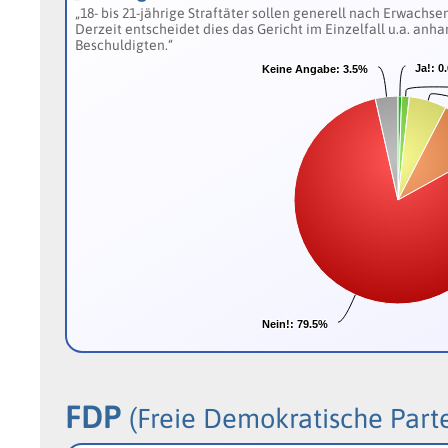
„18- bis 21-jährige Straftäter sollen generell nach Erwach
Derzeit entscheidet dies das Gericht im Einzelfall u.a. anha
Beschuldigten.“
Ja!:
Ja!:
0
0
Keine Angabe:
Keine Angabe:
3.5%
3.5%
Nein!:
Nein!:
79.5%
79.5%
FDP
(Freie Demokratische Parte