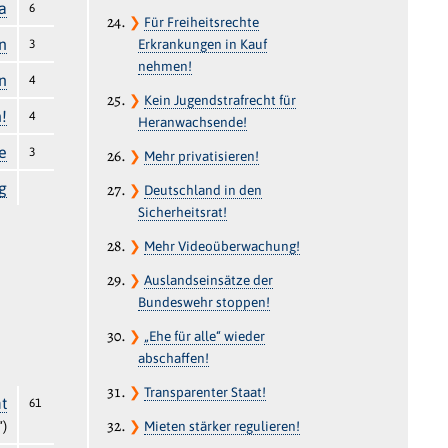
a
6
❯
Für Freiheitsrechte
n
Erkrankungen in Kauf
3
nehmen!
n
4
❯
Kein Jugendstrafrecht für
!
4
Heranwachsende!
e
3
❯
Mehr privatisieren!
g
❯
Deutschland in den
Sicherheitsrat!
❯
Mehr Videoüberwachung!
❯
Auslandseinsätze der
Bundeswehr stoppen!
❯
„Ehe für alle“ wieder
abschaffen!
❯
Transparenter Staat!
t
61
“)
❯
Mieten stärker regulieren!