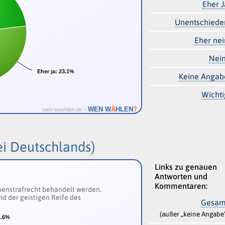
Eher J
Unentschiede
Eher nei
Nein
Eher ja:
Eher ja:
23.1%
23.1%
Keine Angab
Wichti
Ä
WEN W
HLEN
?
wen-waehlen.de –
ei Deutschlands)
Links zu genauen
Antworten und
Kommentaren:
senenstrafrecht behandelt werden.
nd der geistigen Reife des
Gesam
(außer „keine Angabe
1.6%
1.6%