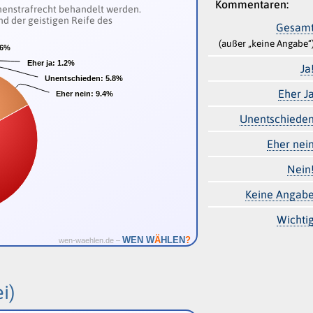
Kommentaren:
senenstrafrecht behandelt werden.
nd der geistigen Reife des
Gesam
(außer „keine Angabe“
.6%
.6%
Eher ja:
Eher ja:
1.2%
1.2%
Ja
Unentschieden:
Unentschieden:
5.8%
5.8%
Eher J
Eher nein:
Eher nein:
9.4%
9.4%
Unentschiede
Eher nei
Nein
Keine Angab
Wichti
Ä
WEN W
HLEN
?
wen-waehlen.de –
i)