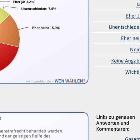
Eher ja:
Eher ja:
3.2%
3.2%
J
Unentschieden:
Unentschieden:
7.9%
7.9%
Eher J
Unentschiede
Eher nein:
Eher nein:
15.9%
15.9%
Eher nei
Nein
Keine Angab
Wichti
Ä
WEN W
HLEN
?
wen-waehlen.de –
Links zu genauen
e
Antworten und
Kommentaren:
senenstrafrecht behandelt werden.
nd der geistigen Reife des
Gesam