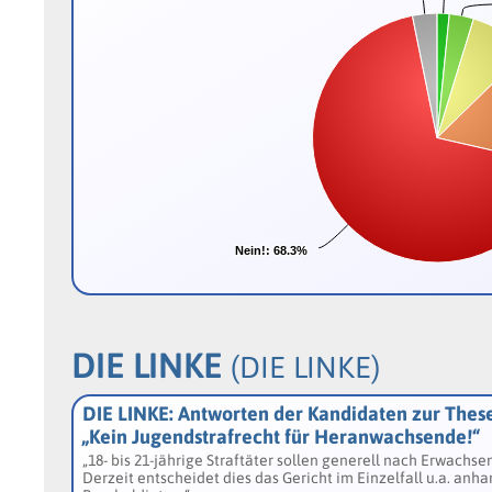
Nein!:
Nein!:
68.3%
68.3%
DIE LINKE
(DIE LINKE)
DIE LINKE: Antworten der Kandidaten zur Thes
„Kein Jugendstrafrecht für Heranwachsende!“
„18- bis 21-jährige Straftäter sollen generell nach Erwach
Derzeit entscheidet dies das Gericht im Einzelfall u.a. anha