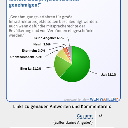
genehmigen!“
„Genehmigungsverfahren für große
Infrastrukturprojekte sollen beschleunigt werden,
auch wenn dafür die Mitspracherechte der
Bevölkerung und von Verbänden eingeschränkt
werden.“
Keine Angabe:
Keine Angabe:
4.5%
4.5%
Nein!:
Nein!:
1.5%
1.5%
Eher nein:
Eher nein:
3.0%
3.0%
Unentschieden:
Unentschieden:
7.6%
7.6%
Eher ja:
Eher ja:
21.2%
21.2%
Ja!:
Ja!:
62.1%
62.1%
Ä
WEN W
HLEN
?
wen-waehlen.de –
Links zu genauen Antworten und Kommentaren:
Gesamt
63
(außer „keine Angabe“)