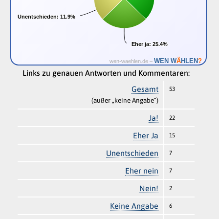
Unentschieden:
Unentschieden:
11.9%
11.9%
Eher ja:
Eher ja:
25.4%
25.4%
Ä
WEN W
HLEN
?
wen-waehlen.de –
Links zu genauen Antworten und Kommentaren:
Gesamt
53
(außer „keine Angabe“)
Ja!
22
Eher Ja
15
Unentschieden
7
Eher nein
7
Nein!
2
Keine Angabe
6