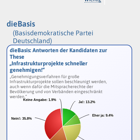
dieBasis
(Basisdemokratische Partei
Deutschland)
dieBasis: Antworten der Kandidaten zur
These
„Infrastrukturprojekte schneller
genehmigen!“
„Genehmigungsverfahren für große
Infrastrukturprojekte sollen beschleunigt werden,
auch wenn dafür die Mitspracherechte der
Bevölkerung und von Verbänden eingeschränkt
werden.“
Keine Angabe:
Keine Angabe:
1.9%
1.9%
Ja!:
Ja!:
13.2%
13.2%
Eher ja:
Eher ja:
9.4%
9.4%
Nein!:
Nein!:
35.8%
35.8%