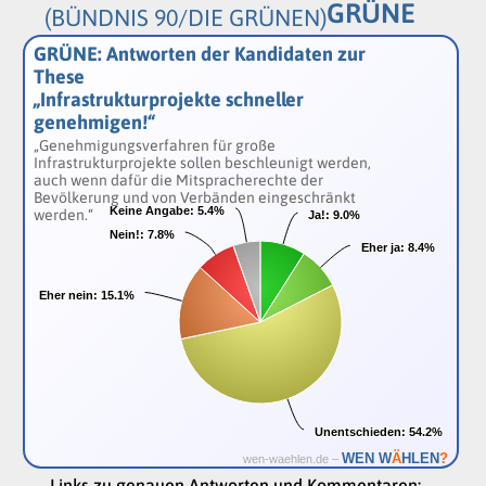
GRÜNE
(BÜNDNIS 90/DIE GRÜNEN)
GRÜNE: Antworten der Kandidaten zur
These
„Infrastrukturprojekte schneller
genehmigen!“
„Genehmigungsverfahren für große
Infrastrukturprojekte sollen beschleunigt werden,
auch wenn dafür die Mitspracherechte der
Bevölkerung und von Verbänden eingeschränkt
Keine Angabe:
Keine Angabe:
5.4%
5.4%
werden.“
Ja!:
Ja!:
9.0%
9.0%
Nein!:
Nein!:
7.8%
7.8%
Eher ja:
Eher ja:
8.4%
8.4%
Eher nein:
Eher nein:
15.1%
15.1%
Unentschieden:
Unentschieden:
54.2%
54.2%
Ä
WEN W
HLEN
?
wen-waehlen.de –
Links zu genauen Antworten und Kommentaren: