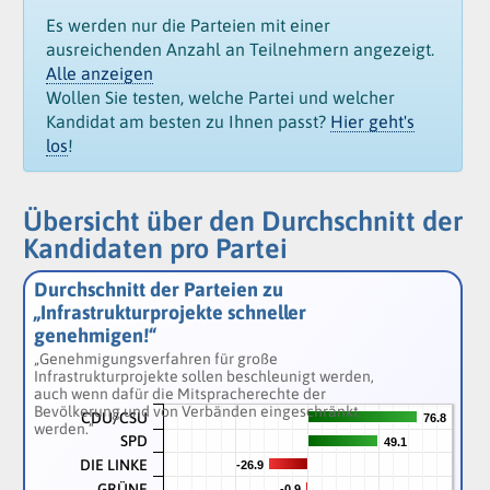
Es werden nur die Parteien mit einer
ausreichenden Anzahl an Teilnehmern angezeigt.
Alle anzeigen
Wollen Sie testen, welche Partei und welcher
Kandidat am besten zu Ihnen passt?
Hier geht's
los
!
Übersicht über den Durchschnitt der
Kandidaten pro Partei
Durchschnitt der Parteien zu
„Infrastrukturprojekte schneller
genehmigen!“
„Genehmigungsverfahren für große
Infrastrukturprojekte sollen beschleunigt werden,
auch wenn dafür die Mitspracherechte der
Bevölkerung und von Verbänden eingeschränkt
CDU/CSU
76.8
76.8
werden.“
SPD
49.1
49.1
DIE LINKE
-26.9
-26.9
GRÜNE
-0.9
-0.9