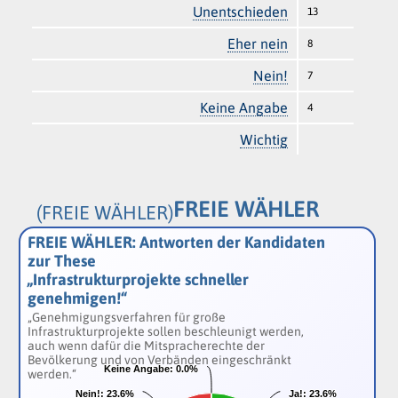
Unentschieden
13
Eher nein
8
Nein!
7
Keine Angabe
4
Wichtig
FREIE WÄHLER
(FREIE WÄHLER)
FREIE WÄHLER: Antworten der Kandidaten
zur These
„Infrastrukturprojekte schneller
genehmigen!“
„Genehmigungsverfahren für große
Infrastrukturprojekte sollen beschleunigt werden,
auch wenn dafür die Mitspracherechte der
Bevölkerung und von Verbänden eingeschränkt
Keine Angabe:
Keine Angabe:
0.0%
0.0%
werden.“
Nein!:
Nein!:
23.6%
23.6%
Ja!:
Ja!:
23.6%
23.6%