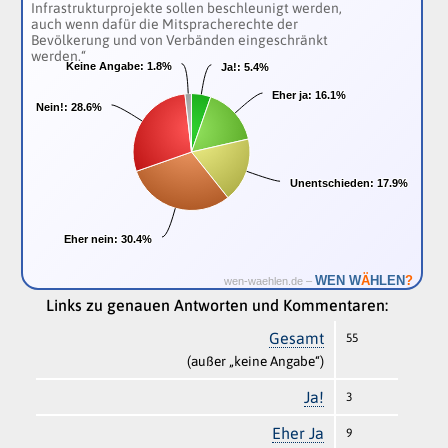
Infrastrukturprojekte sollen beschleunigt werden,
auch wenn dafür die Mitspracherechte der
Bevölkerung und von Verbänden eingeschränkt
werden.“
Keine Angabe:
Keine Angabe:
1.8%
1.8%
Ja!:
Ja!:
5.4%
5.4%
Eher ja:
Eher ja:
16.1%
16.1%
Nein!:
Nein!:
28.6%
28.6%
Unentschieden:
Unentschieden:
17.9%
17.9%
Eher nein:
Eher nein:
30.4%
30.4%
Ä
WEN W
HLEN
?
wen-waehlen.de –
Links zu genauen Antworten und Kommentaren:
Gesamt
55
(außer „keine Angabe“)
Ja!
3
Eher Ja
9