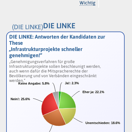
Wichtig
DIE LINKE
(DIE LINKE)
DIE LINKE: Antworten der Kandidaten zur
These
„Infrastrukturprojekte schneller
genehmigen!“
„Genehmigungsverfahren für große
Infrastrukturprojekte sollen beschleunigt werden,
auch wenn dafür die Mitspracherechte der
Bevölkerung und von Verbänden eingeschränkt
werden.“
Ja!:
Ja!:
2.3%
2.3%
Keine Angabe:
Keine Angabe:
5.8%
5.8%
Eher ja:
Eher ja:
22.1%
22.1%
Nein!:
Nein!:
25.6%
25.6%
Unentschieden:
Unentschieden:
18.6%
18.6%