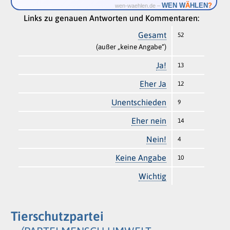
Ä
WEN W
HLEN
?
wen-waehlen.de –
Links zu genauen Antworten und Kommentaren:
Gesamt
52
(außer „keine Angabe“)
Ja!
13
Eher Ja
12
Unentschieden
9
Eher nein
14
Nein!
4
Keine Angabe
10
Wichtig
Tierschutzpartei