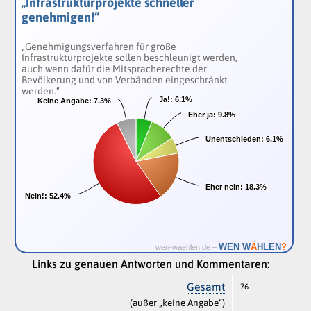
„Infrastrukturprojekte schneller
genehmigen!“
„Genehmigungsverfahren für große
Infrastrukturprojekte sollen beschleunigt werden,
auch wenn dafür die Mitspracherechte der
Bevölkerung und von Verbänden eingeschränkt
werden.“
Ja!:
Ja!:
6.1%
6.1%
Keine Angabe:
Keine Angabe:
7.3%
7.3%
Eher ja:
Eher ja:
9.8%
9.8%
Unentschieden:
Unentschieden:
6.1%
6.1%
Eher nein:
Eher nein:
18.3%
18.3%
Nein!:
Nein!:
52.4%
52.4%
Ä
WEN W
HLEN
?
wen-waehlen.de –
Links zu genauen Antworten und Kommentaren:
Gesamt
76
(außer „keine Angabe“)