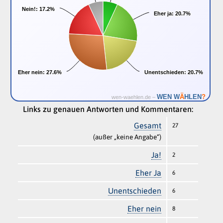
Nein!:
Nein!:
17.2%
17.2%
Eher ja:
Eher ja:
20.7%
20.7%
Eher nein:
Eher nein:
27.6%
27.6%
Unentschieden:
Unentschieden:
20.7%
20.7%
Ä
WEN W
HLEN
?
wen-waehlen.de –
Links zu genauen Antworten und Kommentaren:
Gesamt
27
(außer „keine Angabe“)
Ja!
2
Eher Ja
6
Unentschieden
6
Eher nein
8