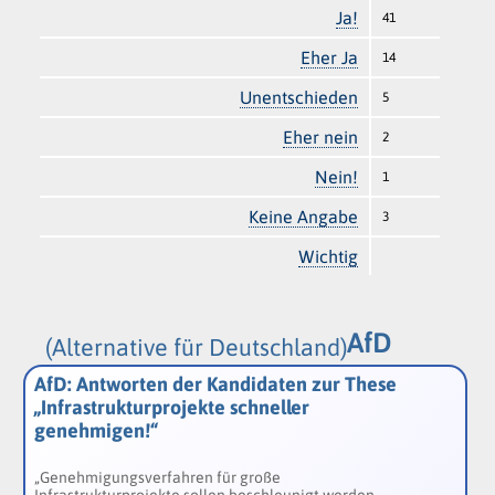
Ja!
41
Eher Ja
14
Unentschieden
5
Eher nein
2
Nein!
1
Keine Angabe
3
Wichtig
AfD
(Alternative für Deutschland)
AfD: Antworten der Kandidaten zur These
„Infrastrukturprojekte schneller
genehmigen!“
„Genehmigungsverfahren für große
Infrastrukturprojekte sollen beschleunigt werden,