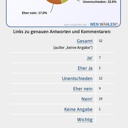
Unentschieden:
Unentschieden:
22.6%
22.6%
Eher nein:
Eher nein:
17.0%
17.0%
Ä
WEN W
HLEN
?
wen-waehlen.de –
Links zu genauen Antworten und Kommentaren:
Gesamt
52
(außer „keine Angabe“)
Ja!
7
Eher Ja
5
Unentschieden
12
Eher nein
9
Nein!
19
Keine Angabe
1
Wichtig