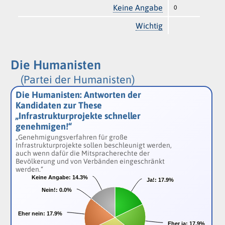
Keine Angabe
0
Wichtig
Die Humanisten
(Partei der Humanisten)
Die Humanisten: Antworten der
Kandidaten zur These
„Infrastrukturprojekte schneller
genehmigen!“
„Genehmigungsverfahren für große
Infrastrukturprojekte sollen beschleunigt werden,
auch wenn dafür die Mitspracherechte der
Bevölkerung und von Verbänden eingeschränkt
werden.“
Keine Angabe:
Keine Angabe:
14.3%
14.3%
Ja!:
Ja!:
17.9%
17.9%
Nein!:
Nein!:
0.0%
0.0%
Eher nein:
Eher nein:
17.9%
17.9%
Eher ja:
Eher ja:
17.9%
17.9%