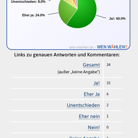
Unentschieden:
Unentschieden:
8.0%
8.0%
Eher ja:
Eher ja:
24.0%
24.0%
Ja!:
Ja!:
60.0%
60.0%
Ä
WEN W
HLEN
?
wen-waehlen.de –
Links zu genauen Antworten und Kommentaren:
Gesamt
24
(außer „keine Angabe“)
Ja!
15
Eher Ja
6
Unentschieden
2
Eher nein
1
Nein!
0