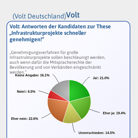
Volt
(Volt Deutschland)
Volt: Antworten der Kandidaten zur These
„Infrastrukturprojekte schneller
genehmigen!“
„Genehmigungsverfahren für große
Infrastrukturprojekte sollen beschleunigt werden,
auch wenn dafür die Mitspracherechte der
Bevölkerung und von Verbänden eingeschränkt
werden.“
Keine Angabe:
Keine Angabe:
16.1%
16.1%
Ja!:
Ja!:
21.0%
21.0%
Nein!:
Nein!:
6.5%
6.5%
Eher ja:
Eher ja:
19.4%
19.4%
Eher nein:
Eher nein:
22.6%
22.6%
Unentschieden:
Unentschieden:
14.5%
14.5%