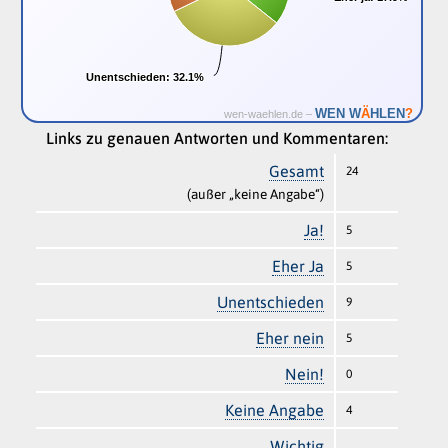
Unentschieden:
Unentschieden:
32.1%
32.1%
Ä
WEN W
HLEN
?
wen-waehlen.de –
Links zu genauen Antworten und Kommentaren:
Gesamt
24
(außer „keine Angabe“)
Ja!
5
Eher Ja
5
Unentschieden
9
Eher nein
5
Nein!
0
Keine Angabe
4
Wichtig