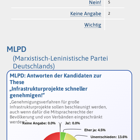
Nein!
5
Keine Angabe
2
Wichtig
MLPD
(Marxistisch-Leninistische Partei
Deutschlands)
MLPD: Antworten der Kandidaten zur
These
„Infrastrukturprojekte schneller
genehmigen!“
„Genehmigungsverfahren für große
Infrastrukturprojekte sollen beschleunigt werden,
auch wenn dafür die Mitspracherechte der
Bevölkerung und von Verbänden eingeschränkt
werden.“
Keine Angabe:
Keine Angabe:
0.0%
0.0%
Ja!:
Ja!:
0.0%
0.0%
Eher ja:
Eher ja:
4.5%
4.5%
Unentschieden:
Unentschieden:
13.6%
13.6%