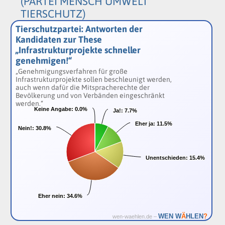
(PARTEI MENSCH UMWELT
TIERSCHUTZ)
Tierschutzpartei: Antworten der
Kandidaten zur These
„Infrastrukturprojekte schneller
genehmigen!“
„Genehmigungsverfahren für große
Infrastrukturprojekte sollen beschleunigt werden,
auch wenn dafür die Mitspracherechte der
Bevölkerung und von Verbänden eingeschränkt
werden.“
Keine Angabe:
Keine Angabe:
0.0%
0.0%
Ja!:
Ja!:
7.7%
7.7%
Eher ja:
Eher ja:
11.5%
11.5%
Nein!:
Nein!:
30.8%
30.8%
Unentschieden:
Unentschieden:
15.4%
15.4%
Eher nein:
Eher nein:
34.6%
34.6%
Ä
WEN W
HLEN
?
wen-waehlen.de –