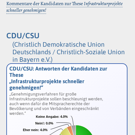
Kommentare der Kandidaten zur These
Infrastrukturprojekte
schneller genehmigen!
CDU/CSU
(Christlich Demokratische Union
Deutschlands / Christlich-Soziale Union
in Bayern e.V.)
CDU/CSU: Antworten der Kandidaten zur
These
„Infrastrukturprojekte schneller
genehmigen!“
„Genehmigungsverfahren für große
Infrastrukturprojekte sollen beschleunigt werden,
auch wenn dafür die Mitspracherechte der
Bevölkerung und von Verbänden eingeschränkt
werden.“
Keine Angabe:
Keine Angabe:
4.0%
4.0%
Nein!:
Nein!:
0.0%
0.0%
Eher nein:
Eher nein:
4.0%
4.0%