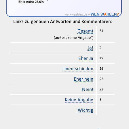
Eher nein:
Eher nein:
25.6%
25.6%
Ä
WEN W
HLEN
?
wen-waehlen.de –
Links zu genauen Antworten und Kommentaren:
Gesamt
81
(außer „keine Angabe“)
Ja!
2
Eher Ja
19
Unentschieden
16
Eher nein
22
Nein!
22
Keine Angabe
5
Wichtig