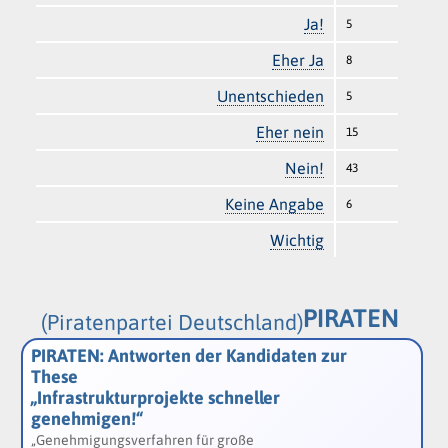
Ja!
5
Eher Ja
8
Unentschieden
5
Eher nein
15
Nein!
43
Keine Angabe
6
Wichtig
PIRATEN
(Piratenpartei Deutschland)
PIRATEN: Antworten der Kandidaten zur
These
„Infrastrukturprojekte schneller
genehmigen!“
„Genehmigungsverfahren für große