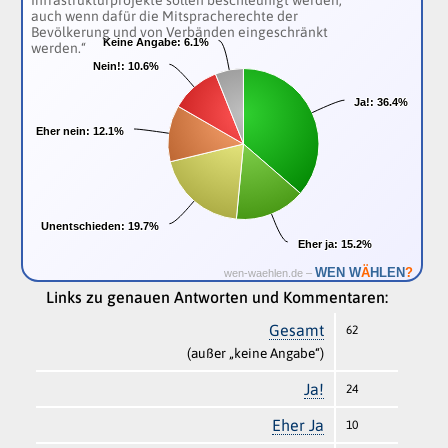
auch wenn dafür die Mitspracherechte der
Bevölkerung und von Verbänden eingeschränkt
Keine Angabe:
Keine Angabe:
6.1%
6.1%
werden.“
Nein!:
Nein!:
10.6%
10.6%
Ja!:
Ja!:
36.4%
36.4%
Eher nein:
Eher nein:
12.1%
12.1%
Unentschieden:
Unentschieden:
19.7%
19.7%
Eher ja:
Eher ja:
15.2%
15.2%
Ä
WEN W
HLEN
?
wen-waehlen.de –
Links zu genauen Antworten und Kommentaren:
Gesamt
62
(außer „keine Angabe“)
Ja!
24
Eher Ja
10