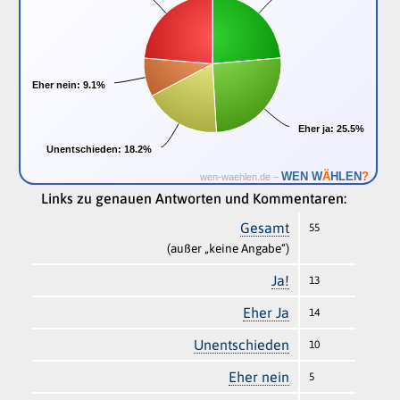
Eher nein:
Eher nein:
9.1%
9.1%
Eher ja:
Eher ja:
25.5%
25.5%
Unentschieden:
Unentschieden:
18.2%
18.2%
Ä
WEN W
HLEN
?
wen-waehlen.de –
Links zu genauen Antworten und Kommentaren:
Gesamt
55
(außer „keine Angabe“)
Ja!
13
Eher Ja
14
Unentschieden
10
Eher nein
5