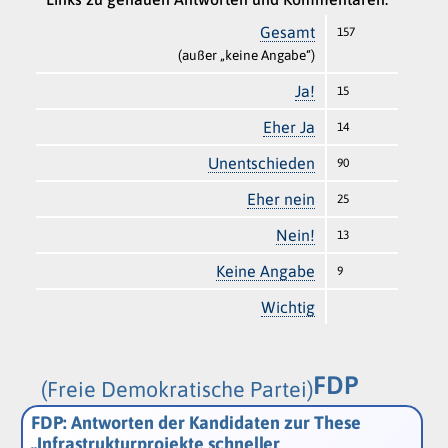
Gesamt
157
(außer „keine Angabe“)
Ja!
15
Eher Ja
14
Unentschieden
90
Eher nein
25
Nein!
13
Keine Angabe
9
Wichtig
FDP
(Freie Demokratische Partei)
FDP: Antworten der Kandidaten zur These
„Infrastrukturprojekte schneller