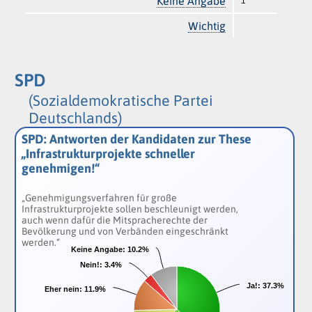
Keine Angabe
1
Wichtig
SPD
(Sozialdemokratische Partei
Deutschlands)
SPD: Antworten der Kandidaten zur These
„Infrastrukturprojekte schneller
genehmigen!“
„Genehmigungsverfahren für große
Infrastrukturprojekte sollen beschleunigt werden,
auch wenn dafür die Mitspracherechte der
Bevölkerung und von Verbänden eingeschränkt
werden.“
Keine Angabe:
Keine Angabe:
10.2%
10.2%
Nein!:
Nein!:
3.4%
3.4%
Ja!:
Ja!:
37.3%
37.3%
Eher nein:
Eher nein:
11.9%
11.9%