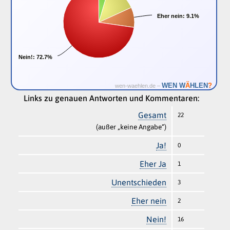
Eher nein:
Eher nein:
9.1%
9.1%
Nein!:
Nein!:
72.7%
72.7%
Ä
WEN W
HLEN
?
wen-waehlen.de –
Links zu genauen Antworten und Kommentaren:
Gesamt
22
(außer „keine Angabe“)
Ja!
0
Eher Ja
1
Unentschieden
3
Eher nein
2
Nein!
16