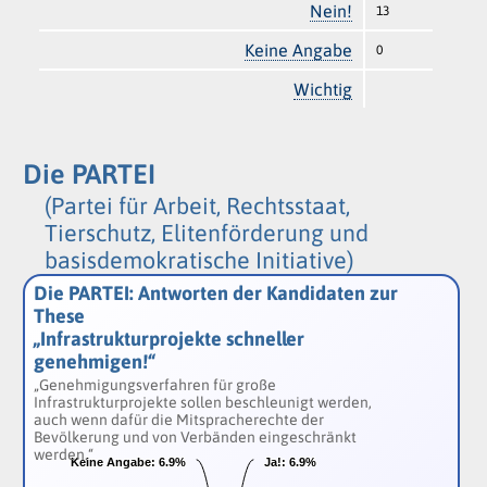
Nein!
13
Keine Angabe
0
Wichtig
Die PARTEI
(Partei für Arbeit, Rechtsstaat,
Tierschutz, Elitenförderung und
basisdemokratische Initiative)
Die PARTEI: Antworten der Kandidaten zur
These
„Infrastrukturprojekte schneller
genehmigen!“
„Genehmigungsverfahren für große
Infrastrukturprojekte sollen beschleunigt werden,
auch wenn dafür die Mitspracherechte der
Bevölkerung und von Verbänden eingeschränkt
werden.“
Keine Angabe:
Keine Angabe:
6.9%
6.9%
Ja!:
Ja!:
6.9%
6.9%