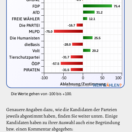
FDP
75.4
75.4
AfD
31.2
31.2
FREIE WÄHLER
12.1
12.1
Die PARTEI
-16.7
-16.7
MLPD
-75.0
-75.0
Die Humanisten
25.5
25.5
dieBasis
-28.0
-28.0
Volt
20.2
20.2
Tierschutzpartei
-31.7
-31.7
ÖDP
-57.5
-57.5
PIRATEN
-31.5
-31.5
-100
-50
0
50
100
Ablehnung/Zustimmung
Ä
WEN W
HLEN
?
wen-waehlen.de –
Die Werte gehen von -100 bis +100.
Genauere Angaben dazu, wie die Kandidaten der Parteien
jeweils abgestimmt haben, finden Sie weiter unten. Einige
Kandidaten haben zu ihrer Auswahl auch eine Begründung
bzw. einen Kommentar abgegeben: